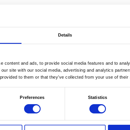
ning med os
rfor finder du også et stort udvalg her hos os, så vi sikrer underhold
Details
dning af allerhøjeste skuffe. Vi sidder klar til at modtage din gratis f
te fest i et tæt samarbejde med både dig og din udvalgte underholdning. P
e content and ads, to provide social media features and to analy
 fest?
 our site with our social media, advertising and analytics partn
 provided to them or that they’ve collected from your use of their
ning, og derfor vil du også kunne booke underholdning til fest til forsk
 være. På hjemmesiden kan man søge rundt blandt vores stærke udvalg 
edkommende og dennes specifikke underholdningsform, se videoer med ti
Preferences
Statistics
ler skrive til os. Hvis en kunstner ikke har et angivet prisniveau på hj
 så giver vi dig et tilbud, som afhænger af dit specifikke arrangement.
r en uforglemmelig aften med et fokus på sjov underholdning og et højt se