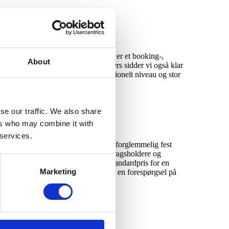
ning for enhver smag. B Entertained er et booking-,
About
orespørgsel fra hjemmesiden, og ellers sidder vi også klar
å den måde sikrer vi et højt professionelt niveau og stor
se our traffic. We also share
ers who may combine it with
 services.
ellige prisniveauer, så du kan få en uforglemmelig fest
af komikere, tryllekunstnere, foredragsholdere og
dligere optrædener, finde deres standardpris for en
Marketing
emmesiden, så beder vi dig om at lave en forespørgsel på
rviceniveau!