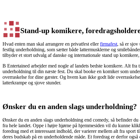
Stand-up komikere, foredragsholdere
Hvad enten man skal arrangere en privatfest eller
firmafest
, så er sjo
festlig underholdning, som sætter både lattermusklerne og smilebånden
tilbyder et stort udvalg af danske og internationale stand up komiker
B Entertained arbejder med nogle af landets bedste komikere. Alt fra 
underholdning til din næste fest. Du skal booke en komiker som underho
overraskelse for dine gæster. Og hvem kan ikke godt lide overraskels
latterkrampe og sjove stunder.
Ønsker du en anden slags underholdning?
Ønsker du en anden slags underholdning end comedy, så befinder du d
fra hele landet. Oppe i højre hjørne på hjemmesiden vil du kunne klik
foredrag med et interessant indhold, der varierer mellem alt fra sport til
deres budskab på en underholdende måde. Et foredrag er derfor også en 