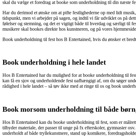
skal du vælge et foredrag at booke som underholdning til din næste fe
Har du derimod et ønske om at pifte festlighederne op med lidt musik,
tidspunkt, men vi arbejder på sagen, og indtil vi får udviklet os på de
følelser og stemning, og det er vigtigt både til hverdag og særligt til 
musikere skal bookes direkte hos kunstneren, og på vores hjemmeside 
Book underholdning til fest hos B Entertained, hvis du ønsker et bred
Book underholdning i hele landet
Hos B Entertained har du mulighed for at booke underholdning til fest
kan få en sjov og underholdende fest uafhængigt af, om du søger underh
rådighed i hele landet – så tøv ikke med at ringe til os og book underh
Book morsom underholdning til både børn,
Hos B Entertained kan du booke underholdning til fest, som er målrett
tilbyder materiale, der passer til unge på fx efterskoler, gymnasier 
underholdt af både tryllekunstnere, stand up komikere, foredragsholder