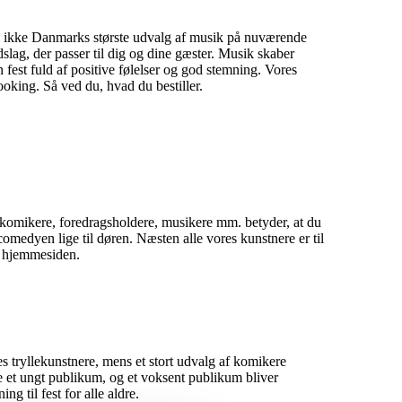
nok ikke Danmarks største udvalg af musik på nuværende
dslag, der passer til dig og dine gæster. Musik skaber
n fest fuld af positive følelser og god stemning. Vores
oking. Så ved du, hvad du bestiller.
p komikere, foredragsholdere, musikere mm. betyder, at du
omedyen lige til døren. Næsten alle vores kunstnere er til
på hjemmesiden.
s tryllekunstnere, mens et stort udvalg af komikere
de et ungt publikum, og et voksent publikum bliver
 til fest for alle aldre.