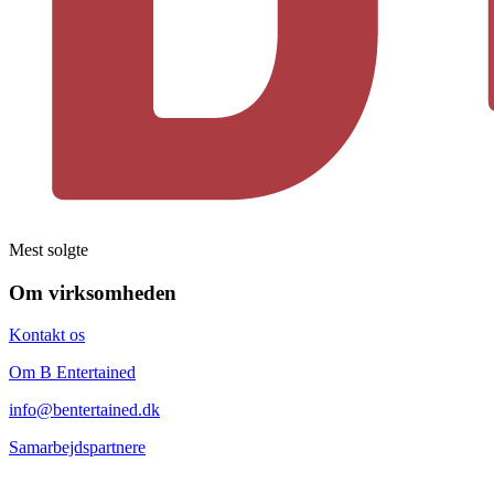
Mest solgte
Om virksomheden
Kontakt os
Om B Entertained
info@bentertained.dk
Samarbejdspartnere