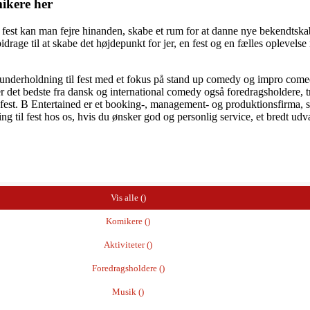
mikere her
il fest kan man fejre hinanden, skabe et rum for at danne nye bekendtsk
 bidrage til at skabe det højdepunkt for jer, en fest og en fælles oplevel
 underholdning til fest med et fokus på stand up comedy og impro comed
ver det bedste fra dansk og international comedy også foredragsholdere,
te fest. B Entertained er et booking-, management- og produktionsfirma
til fest hos os, hvis du ønsker god og personlig service, et bredt udva
Vis alle (
)
Komikere (
)
Aktiviteter (
)
Foredragsholdere (
)
Musik (
)