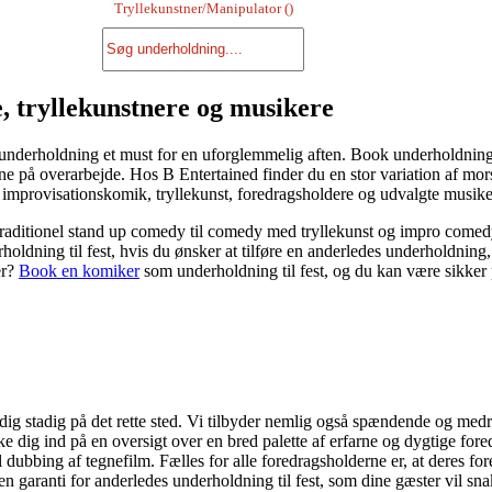
Tryllekunstner/Manipulator (
)
, tryllekunstnere og musikere
v underholdning et must for en uforglemmelig aften. Book underholdning ti
e på overarbejde. Hos B Entertained finder du en stor variation af mors
e, improvisationskomik, tryllekunst, foredragsholdere og udvalgte musik
traditionel stand up comedy til comedy med tryllekunst og impro comedy s
ldning til fest, hvis du ønsker at tilføre en anderledes underholdning, 
er?
Book en komiker
som underholdning til fest, og du kan være sikker p
ig stadig på det rette sted. Vi tilbyder nemlig også spændende og med
ke dig ind på en oversigt over en bred palette af erfarne og dygtige fo
 dubbing af tegnefilm. Fælles for alle foredragsholderne er, at deres fored
garanti for anderledes underholdning til fest, som dine gæster vil snak