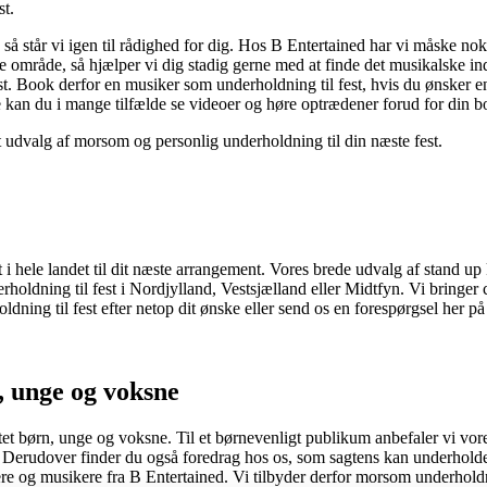
st.
 så står vi igen til rådighed for dig. Hos B Entertained har vi måske 
tte område, så hjælper vi dig stadig gerne med at finde det musikalske in
fest. Book derfor en musiker som underholdning til fest, hvis du ønsker e
kan du i mange tilfælde se videoer og høre optrædener forud for din bo
t udvalg af morsom og personlig underholdning til din næste fest.
 i hele landet til dit næste arrangement. Vores brede udvalg af stand u
oldning til fest i Nordjylland, Vestsjælland eller Midtfyn. Vi bringer c
oldning til fest efter netop dit ønske eller send os en forespørgsel her 
 unge og voksne
et børn, unge og voksne. Til et børnevenligt publikum anbefaler vi vore
osv. Derudover finder du også foredrag hos os, som sagtens kan underhol
e og musikere fra B Entertained. Vi tilbyder derfor morsom underholdning