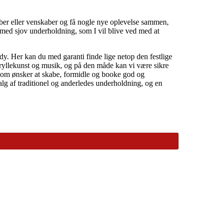
aber eller venskaber og få nogle nye oplevelse sammen,
se med sjov underholdning, som I vil blive ved med at
y. Her kan du med garanti finde lige netop den festlige
 tryllekunst og musik, og på den måde kan vi være sikre
, som ønsker at skabe, formidle og booke god og
lg af traditionel og anderledes underholdning, og en