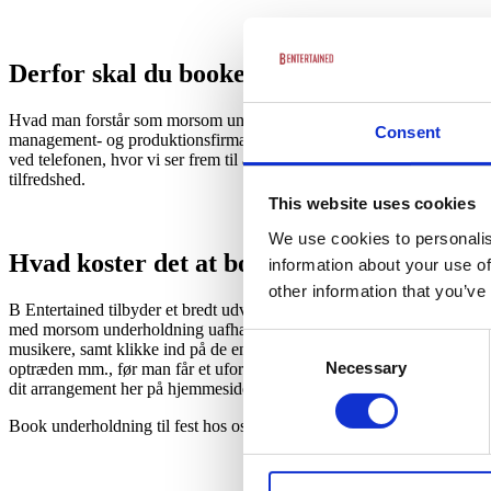
Derfor skal du booke din næste underhold
Hvad man forstår som morsom underholdning er en individuel sag, og de
Consent
management- og produktionsfirma, som fokuserer på at give dig underhol
ved telefonen, hvor vi ser frem til at booke underholdning til din næs
tilfredshed.
This website uses cookies
We use cookies to personalis
Hvad koster det at booke underholdning til
information about your use of
other information that you’ve
B Entertained tilbyder et bredt udvalg af sjov og anderledes underhold
med morsom underholdning uafhængigt af, hvor stort dit budget måtte
Consent
musikere, samt klikke ind på de enkelte kunstnere og læse mere om v
Necessary
Selection
optræden mm., før man får et uforpligtende tilbud ved enten at ringe el
dit arrangement her på hjemmesiden eller kontakt os over telefonen, og
Book underholdning til fest hos os, fordi vi sidder klar til at give je