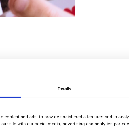
Aktuelle shows
e tryllebindes ud over det sædvanlige? Tino Tusindben overrasker med
Details
ker på en god oplevelse – hver gang. Kunstneren ankommer altid i god t
e content and ads, to provide social media features and to analy
 our site with our social media, advertising and analytics partn