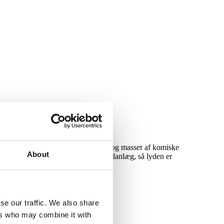
 unik fingerfærdighed, klovnenumre og masser af komiske
About
id og medbringer et professionelt lydanlæg, så lyden er
se our traffic. We also share
ers who may combine it with