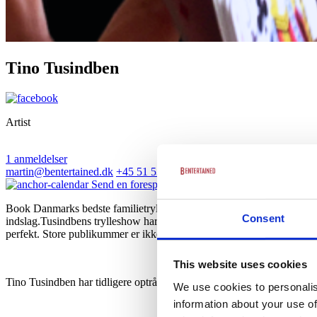
Tino Tusindben
Artist
1 anmeldelser
martin@bentertained.dk
+45 51 53 91 53
Send en forespørgsel
Anmeldelser
Book Danmarks bedste familietrylleshow. Skal børn og barnlige sjæl
Consent
indslag.Tusindbens trylleshow har eksisteret i 30 år. Du kan være sik
perfekt. Store publikummer er ikke noget problem.
This website uses cookies
Tino Tusindben har tidligere optrådt for:
We use cookies to personalis
information about your use of