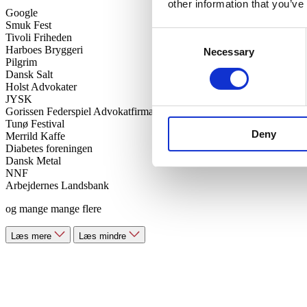
other information that you’ve
Google
Smuk Fest
Consent
Tivoli Friheden
Harboes Bryggeri
Necessary
Selection
Pilgrim
Dansk Salt
Holst Advokater
JYSK
Gorissen Federspiel Advokatfirma
Tunø Festival
Deny
Merrild Kaffe
Diabetes foreningen
Dansk Metal
NNF
Arbejdernes Landsbank
og mange mange flere
Læs mere
Læs mindre