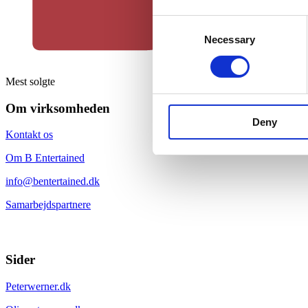
Consent
Necessary
Selection
Mest solgte
Om virksomheden
Deny
Kontakt os
Om B Entertained
info@bentertained.dk
Samarbejdspartnere
Sider
Peterwerner.dk