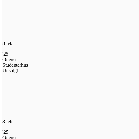
Køb billet
8 feb.
'25
Odense
Studenterhus
Udsolgt
Køb billet
8 feb.
'25
Odense