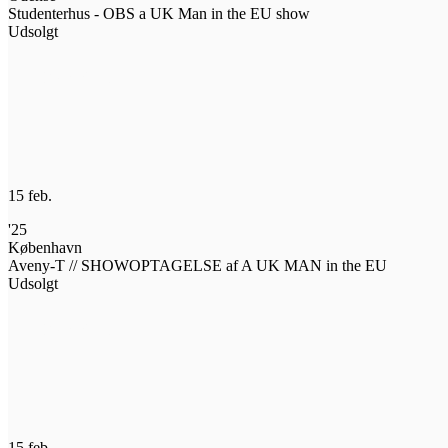
Studenterhus - OBS a UK Man in the EU show
Udsolgt
Køb billet
15 feb.
'25
København
Aveny-T // SHOWOPTAGELSE af A UK MAN in the EU
Udsolgt
Køb billet
15 feb.