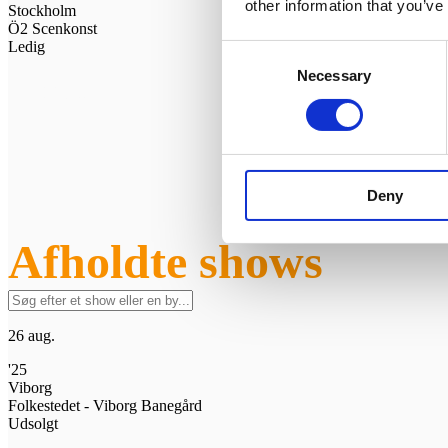
other information that you’ve
Stockholm
Ö2 Scenkonst
Ledig
Consent
Necessary
Selection
Biljetter
Deny
Afholdte shows
26 aug.
'25
Viborg
Folkestedet - Viborg Banegård
Udsolgt