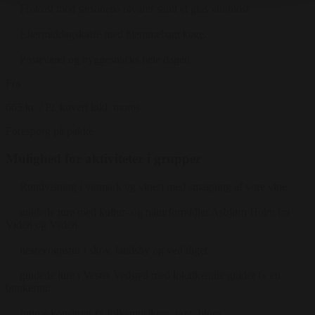
Frokost med sæsonens råvarer samt et glas vin/most
Eftermiddagskaffe med hjemmebagt kage.
Postevand og hyggesnacks hele dagen
Fra
665 kr.
/ Pr. kuvert inkl. moms.
Forespørg på pakke
Mulighed for aktiviteter i grupper
Rundvisning i vinmark og vineri med smagning af vore vine
guidede ture med kultur- og naturformidler Asbjørn Holm fra
Viden og Vaden
hestevognstur i skov, landsby og ved diget
guidede ture i Vester Vedsted med lokalkendte guider fx en
bunkertur.
Intime koncerter fx folkemusikere, jazz, blues