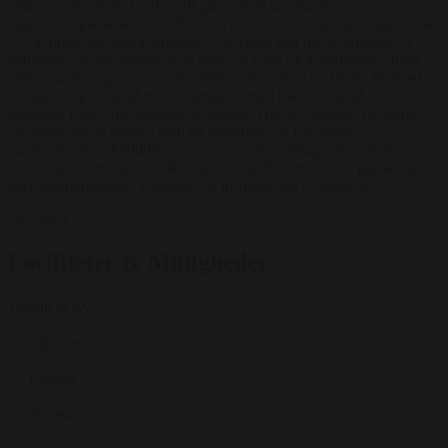
afslører hele rejsen fra drue til glas. Dette kan fungere som en
opløftende pauseaktivitet eller som en del af en teambuilding-øvelse.
For at tilføje en ekstra dimension til dagen kan der arrangeres en
naturskøn hestevognstur, som giver en rolig og afslappende stund
midt i mødeprogrammet. Den intime atmosfære på Vester Vedsted
Vingård er perfekt til mindre grupper, med plads til op til 40
deltagere i den charmerende restaurant. Her kombineres personlig
og opmærksom service med en produktiv og fokuseret
mødeoplevelse. Måltiderne serveres med en betagende udsigt over
de frodige vinmarker, hvilket skaber ideelle rammer for pauser og
netværksmuligheder i smukke og inspirerende omgivelser.
Læs mere
Faciliteter & Muligheder
Teknik & AV
Flipover
Lærred
Projektor