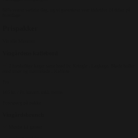
88% svarer samme dag, og vi garanterer svar indenfor 24 timer på
hverdage
Prispakker
Vis alle
Minimer
Vingårdens kaffebord
2 forskellige kager samt brød fx: Kringle , Lagkage, Bløde boller
med smør og marmelade , Kaffe/te
Fra
165 kr.
/ Pr. kuvert. inkl. moms
Forespørg på pakke
Vingårdsbrunch
Mindst 14 gæster