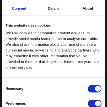
Hjemmerøget fisk - fiskehandlerens bedste anbefaling på dagen
Consent
Details
About
Brændenældecreme - fermenterede grøntsager - radiser fra
urtehaven - mayonnaise
This website uses cookies
Spidsbryst af biodynamisk gris - confiteret og derefter sprødstegt
på alle sider
We use cookies to personalise content and ads, to
provide social media features and to analyse our traffic.
Kartoffelgratin med sprødt låg - glaserede nye grøntsager og
rødder - koncentreret kødsaft (demi-glace) monteret med smør og
We also share information about your use of our site with
rødbedesaft
our social media, advertising and analytics partners who
may combine it with other information that you’ve
Vandbakkelser som profiterole med chokoladesauce Én med
chokolademousse - én med vaniljeparfait - én med rabarbercreme
provided to them or that they’ve collected from your use
of their services.
Tilkøbsmuligheder: Vin fra gården, eller ekstra retter - meget er
muligt - kontakt venue
Fra
Consent
Necessary
Selection
400 kr.
/ Pr. kuvert. inkl. moms
Forespørg på pakke
Preferences