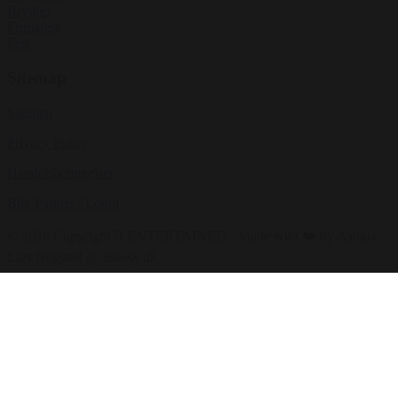
Bryllup
Firmafest
Fest
Sitemap
Sitemap
Privacy Policy
Handelsbetingelser
Bliv Partner / Login
© 2026 Copyright B ENTERTAINED - Made with ❤️ by Asmus
Lars Brigsted @ itseasy.dk