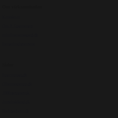
Om virksomheden
Kontakt os
Om B Entertained
info@bentertained.dk
Samarbejdspartnere
Sider
Peterwerner.dk
Oliverstanescu.dk
1000stemmer.dk
Annebakland.dk
Nielsnielsens.dk