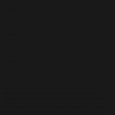
Langborde
30
Skoleborde
30
Stående
38
Vester Vedsted Vingård skaber en unik og inspirerende ramme for
møder og mindre konferencer. Her kombineres professionel
mødeafvikling med vingårdens særlige charme og kreative tilgang,
hvilket giver gæsterne en oplevelse ud over det sædvanlige.
Mødedeltagere får mulighed for at tage en pause fra det faglige og
dykke ned i vingårdens verden med spændende rundture, der