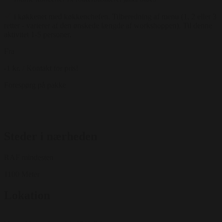
i køkkenet med køkkenchefen. Tilberedning af menu (1, 2 eller 3
retter - varierer af den ønskede længde af workshoppen). Til denne
aktivitet 1-5 personer.
Fra
-1 kr.
/ Kontakt for pris!
Forespørg på pakke
Steder i nærheden
RAF mindesten
1100 Meter
Lokation