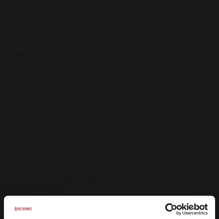
yoghurt med knas
æggenoget’ med lidt kød på siden
hjemmelavet charcutteri
marmelade, smør, lokal ost
årstidens grønt og frugt
Noget sødt
en variabel: fx et stykke croque monsieur
brødkurv med hjemmebagt brød
kaffe/te
Fra
230 kr.
/ Pr. kuvert. inkl. moms
Forespørg på pakke
Konfirmationsmenu