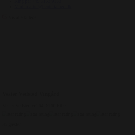
Ring på: +45 5153 9153
Mail: martin@bentertained.dk
Vis alle billeder
Vester Vedsted Vingård
Vester Vedsted vej 64, 6760 Ribe
35 gæster