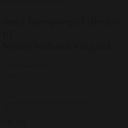
Vester Vedsted vej 64, 6760 Ribe
Send forespørgsel direkte
til
Vester Vedsted Vingård
Få et uforpligtende tilbud
Gæster
*
Dato
*
...
Om dig