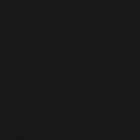
Jonathan-christensen.dk
Anderswortmann.dk
Mest solgte
Komikere
Foredragsholdere
Musikere
Gå på opdagelse
Tryllekunstnere
Quiz & Leg
Mad & Drikke
Find Lokaler
Underholdning til
Julefrokost