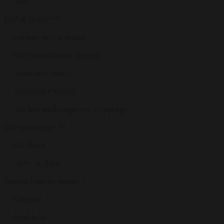
Wifi
Mad & Drikke
Inklusiv mad & drikke
Kan imødekomme allergier
Veganske menuer
Vegetariske menuer
Vin kan medbringes ved proppenge
Udendørsarealer
Gårdhave
Skov og Natur
Børn & Underholdning
Højstole
Puslebord