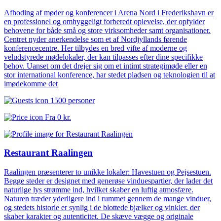
Afhoding af møder og konferencer i Arena Nord i Frederikshavn er
en professionel og omhyggeligt forberedt oplevelse, der opfylder
behovene for både små og store virksomheder samt organisationer.
Centret nyder anerkendelse som et af Nordjyllands førende
konferencecentre. Her tilbydes en bred vifte af moderne og
veludstyrede mødelokaler, der kan tilpasses efter dine specifikke
behov. Uanset om det drejer sig om et intimt strategimøde eller en
stor international konference, har stedet pladsen og teknologien til at
imødekomme det
1500 personer
Fra
0 kr.
Restaurant Raalingen
Raalingen præsenterer to unikke lokaler: Havestuen og Pejsestuen.
Begge steder er designet med generøse vinduespartier, der lader det
naturlige lys strømme ind, hvilket skaber en luftig atmosfære.
Naturen træder yderligere ind i rummet gennem de mange vinduer,
og stedets historie er synlig i de blottede bjælker og vinkler, der
skaber karakter og autenticitet. De skæve vægge og originale