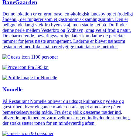
BaneGaarden
Denne lokation er en grøn oase, en økologisk landsby og et fredeligt
åndehul, der fungerer som et gastronomisk samlingspunkt. Den er
beliggende langt væk fra byens støj, men stadig tæt på. Du finder
denne perle mellem Vesterbro og Sydhavn, omgivet af frodig natur.
De charmerende, bevaringsværdige lader kan danne de perfekte
rammer for jeres næste arrangement. Laderne er blevet nænsomt
restaureret med fokus på bæredygtige materialer og metoder.
1100 personer
Fra
395 kr.
Nomelle
På Restaurant Nomelle oplever du udsøgt kulinarisk nydelse og
gæstfrihed, hvor elegance møder en afslappet atmosfære på en
bemærkelsesværdig måde. Fra det øjeblik gæsterne træder ind,
bliver de mødt med en varm velkomst og en indbydende stemning,
der straks sætter tonen for en mindeværdig aften.
90 personer