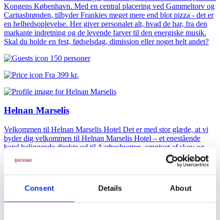
Kongens København. Med en central placering ved Gammeltorv og
Caritasbrønden, tilbyder Frankies meget mere end blot pizza - det er
en helhedsoplevelse. Her giver personalet alt, hvad de har, fra den
markante indretning og de levende farver til den energiske musik.
Skal du holde en fest, fødselsdag, dimission eller noget helt andet?
150 personer
Fra
399 kr.
Helnan Marselis
Velkommen til Helnan Marselis Hotel Det er med stor glæde, at vi
byder dig velkommen til Helnan Marselis Hotel – et enestående
hotel beliggende direkte ud til Aarhusbugten, omgivet af skov og
strand, og blot få minutter fra Aarhus’ pulserende bymidte. Her får
du en helt unik kombination af naturskøn ro og storbyens mange
oplevelser – perfekt til både afslapning, romantiske getaways, ferier
og forretningsrejser. Vores hotel er designet til at give dig en
Consent
Details
About
helhedsoplevelse, hvor komfort, kvalitet og nærvær går hånd i hånd.
Vågn op til lyden af bølger og nyd den fantastiske udsigt over havet
fra mange af vores værelser. Start dagen med en lækker
morgenbuffet i vores restaurant, hvor der er fokus på friske, lokale