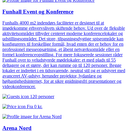
Funhall Event og Konference
Funhalls 4000 m2 indendørs faciliteter er designet til at
imødekomme erhvervslivets skiftende behov. Ud over de fleksible
aktivitetsområder tilbyder centeret moderne konferencelokaler og
udstillingsområder. Det store, tilpasningsdygtige spiseområde kan
konfigureres til forskellige formål, hvad enten der er behov for en
professionel messeopsætning, et åbent netværksområde eller en
formel konferenceopstilling. For mere fokuserede sessioner råder
Funhall over to veludstyrede mødelokaler: et med plads til 55
deltagere og et større, der kan rumme op til 120 personer. Begge
lokaler er indrettet i en tidssvarende, neutral stil og er udstyret med
avanceret AV-udstyr, herunder projektor, lydanlæg og
højhastighedsinternet, for at sikre gnidningsfri præsentationer og
videokonferencer.
120 personer
Fra
0 kr.
Arena Nord