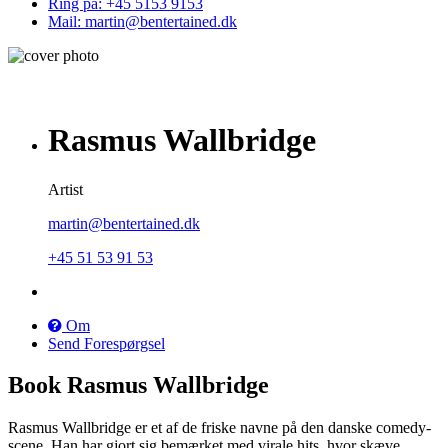
Ring på: +45 5153 9153
Mail: martin@bentertained.dk
Rasmus Wallbridge
Artist
martin@bentertained.dk
+45 51 53 91 53
Om
Send Forespørgsel
Book Rasmus Wallbridge
Rasmus Wallbridge er et af de friske navne på den danske comedy-
scene. Han har gjort sig bemærket med virale hits, hvor skæve