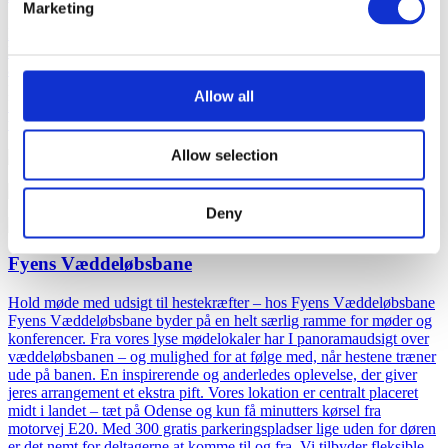
Marketing
Midt i den betagende natur på Sjælland ligger Hotel Strandparkens
konferencelokaler, omgivet af fjordens rolige vande og den
ærefrygtindgydende historiske park. Dette unikke miljø danner den
perfekte ramme omkring din kommende konference eller dagsmøde.
Allow all
Lokalerne er ikke blot lyse og imødekommende, men også let
tilgængelige med elevatorer, der nemt fører til værelsesetagerne.
Allow selection
300 personer
Fra
310 kr.
Deny
Fyens Væddeløbsbane
Hold møde med udsigt til hestekræfter – hos Fyens Væddeløbsbane
Fyens Væddeløbsbane byder på en helt særlig ramme for møder og
konferencer. Fra vores lyse mødelokaler har I panoramaudsigt over
væddeløbsbanen – og mulighed for at følge med, når hestene træner
ude på banen. En inspirerende og anderledes oplevelse, der giver
jeres arrangement et ekstra pift. Vores lokation er centralt placeret
midt i landet – tæt på Odense og kun få minutters kørsel fra
motorvej E20. Med 300 gratis parkeringspladser lige uden for døren
er det nemt for deltagerne at komme til og fra. Vi tilbyder fleksible