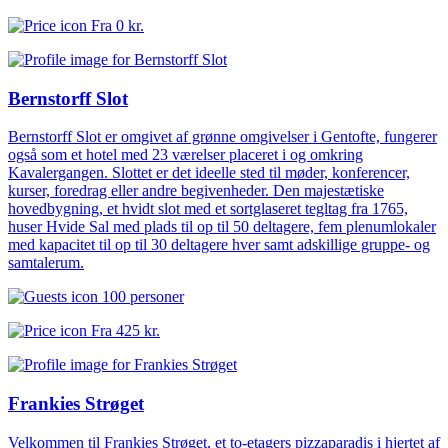
Fra
0 kr.
Bernstorff Slot
Bernstorff Slot er omgivet af grønne omgivelser i Gentofte, fungerer
også som et hotel med 23 værelser placeret i og omkring
Kavalergangen. Slottet er det ideelle sted til møder, konferencer,
kurser, foredrag eller andre begivenheder. Den majestætiske
hovedbygning, et hvidt slot med et sortglaseret tegltag fra 1765,
huser Hvide Sal med plads til op til 50 deltagere, fem plenumlokaler
med kapacitet til op til 30 deltagere hver samt adskillige gruppe- og
samtalerum.
100 personer
Fra
425 kr.
Frankies Strøget
Velkommen til Frankies Strøget, et to-etagers pizzaparadis i hjertet af