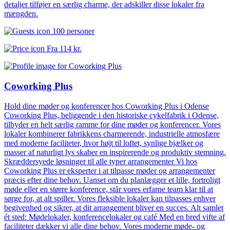
detaljer tilføjer en særlig charme, der adskiller disse lokaler fra
mængden.
100 personer
Fra
114 kr.
Coworking Plus
Hold dine møder og konferencer hos Coworking Plus i Odense
Coworking Plus, beliggende i den historiske cykelfabrik i Odense,
tilbyder en helt særlig ramme for dine møder og konferencer. Vores
lokaler kombinerer fabrikkens charmerende, industrielle atmosfære
med moderne faciliteter, hvor højt til loftet, synlige bjælker og
masser af naturligt lys skaber en inspirerende og produktiv stemning.
Skræddersyede løsninger til alle typer arrangementer Vi hos
Coworking Plus er eksperter i at tilpasse møder og arrangementer
præcis efter dine behov. Uanset om du planlægger et lille, fortroligt
møde eller en større konference, står vores erfarne team klar til at
sørge for, at alt spiller. Vores fleksible lokaler kan tilpasses enhver
begivenhed og sikrer, at dit arrangement bliver en succes. Alt samlet
ét sted: Mødelokaler, konferencelokaler og café Med en bred vifte af
faciliteter dækker vi alle dine behov. Vores moderne møde- og