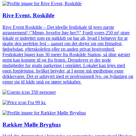
Rive Event, Roskilde
Rive Event Roskilde – Det ideelle festlokale til jeres næste
arrangement! \"Mmm, hvorfor lige her?\" Fordi vores 250 m² store
lokale er indrettet som en natklub og har alt, hvad I behøver for at
skabe den perfekte fest – uanset om det drejer sig om firmafest,
fødselsdag, efterskolefest eller en anden privat begivenhed.
Festlokalet ligger kun 30 meter fra Roskilde Station, så dine gæster
nemt kan komme til og fra festen. Derudover er der gode
muligheder for gratis parkering i området. Lokalet kan lejes med
egen forplejning, hvilket betyder, at I gerne må medbringe egne
drikkevarer. Det er udstyret med et professionelt lys- og lydanlæg og
egner sig til både små og større selskaber.
350 personer
Fra
99 kr.
Rækker Mølle Bryghus