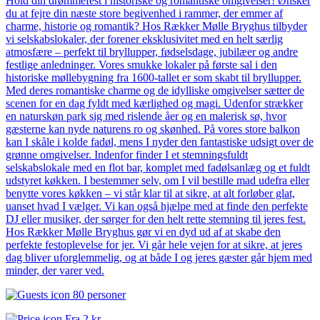
Hold din drømmefest i historiske og romantiske omgivelser! Ønsker
du at fejre din næste store begivenhed i rammer, der emmer af
charme, historie og romantik? Hos Rækker Mølle Bryghus tilbyder
vi selskabslokaler, der forener eksklusivitet med en helt særlig
atmosfære – perfekt til bryllupper, fødselsdage, jubilæer og andre
festlige anledninger. Vores smukke lokaler på første sal i den
historiske møllebygning fra 1600-tallet er som skabt til bryllupper.
Med deres romantiske charme og de idylliske omgivelser sætter de
scenen for en dag fyldt med kærlighed og magi. Udenfor strækker
en naturskøn park sig med rislende åer og en malerisk sø, hvor
gæsterne kan nyde naturens ro og skønhed. På vores store balkon
kan I skåle i kolde fadøl, mens I nyder den fantastiske udsigt over de
grønne omgivelser. Indenfor finder I et stemningsfuldt
selskabslokale med en flot bar, komplet med fadølsanlæg og et fuldt
udstyret køkken. I bestemmer selv, om I vil bestille mad udefra eller
benytte vores køkken – vi står klar til at sikre, at alt forløber glat,
uanset hvad I vælger. Vi kan også hjælpe med at finde den perfekte
DJ eller musiker, der sørger for den helt rette stemning til jeres fest.
Hos Rækker Mølle Bryghus gør vi en dyd ud af at skabe den
perfekte festoplevelse for jer. Vi går hele vejen for at sikre, at jeres
dag bliver uforglemmelig, og at både I og jeres gæster går hjem med
minder, der varer ved.
80 personer
Fra
2 kr.