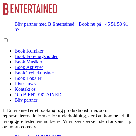
Bliv partner med B Entertained
Book nu på +45 51 53 91
53
Book Komiker
Book Foredragsholder
Book Musiker
Book Aktivitet
Book Tryllekunstner
Book Lokaler
Liveshows
Kontakt os
Om B ENTERTAINED
Bliv partner
B Entertained er et booking- og produktionsfirma, som
repræsenterer alle former for underholdning, der kan komme ud til
jer og gøre festen endnu bedre. Vi er især stærke inden for stand-up
og impro comedy.