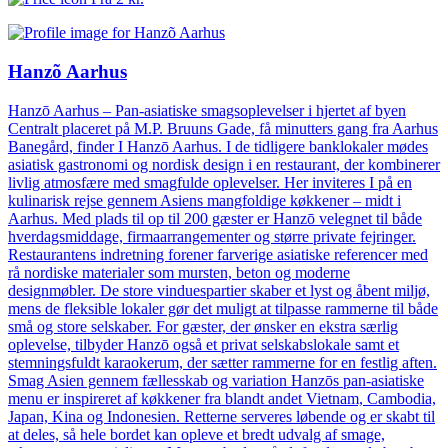
Hanzõ Aarhus
Hanzō Aarhus – Pan-asiatiske smagsoplevelser i hjertet af byen
Centralt placeret på M.P. Bruuns Gade, få minutters gang fra Aarhus
Banegård, finder I Hanzō Aarhus. I de tidligere banklokaler mødes
asiatisk gastronomi og nordisk design i en restaurant, der kombinerer
livlig atmosfære med smagfulde oplevelser. Her inviteres I på en
kulinarisk rejse gennem Asiens mangfoldige køkkener – midt i
Aarhus. Med plads til op til 200 gæster er Hanzō velegnet til både
hverdagsmiddage, firmaarrangementer og større private fejringer.
Restaurantens indretning forener farverige asiatiske referencer med
rå nordiske materialer som mursten, beton og moderne
designmøbler. De store vinduespartier skaber et lyst og åbent miljø,
mens de fleksible lokaler gør det muligt at tilpasse rammerne til både
små og store selskaber. For gæster, der ønsker en ekstra særlig
oplevelse, tilbyder Hanzō også et privat selskabslokale samt et
stemningsfuldt karaokerum, der sætter rammerne for en festlig aften.
Smag Asien gennem fællesskab og variation Hanzōs pan-asiatiske
menu er inspireret af køkkener fra blandt andet Vietnam, Cambodia,
Japan, Kina og Indonesien. Retterne serveres løbende og er skabt til
at deles, så hele bordet kan opleve et bredt udvalg af smage,