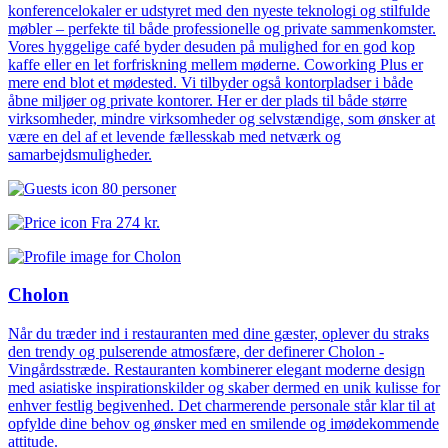
konferencelokaler er udstyret med den nyeste teknologi og stilfulde
møbler – perfekte til både professionelle og private sammenkomster.
Vores hyggelige café byder desuden på mulighed for en god kop
kaffe eller en let forfriskning mellem møderne. Coworking Plus er
mere end blot et mødested. Vi tilbyder også kontorpladser i både
åbne miljøer og private kontorer. Her er der plads til både større
virksomheder, mindre virksomheder og selvstændige, som ønsker at
være en del af et levende fællesskab med netværk og
samarbejdsmuligheder.
80 personer
Fra
274 kr.
Cholon
Når du træder ind i restauranten med dine gæster, oplever du straks
den trendy og pulserende atmosfære, der definerer Cholon -
Vingårdsstræde. Restauranten kombinerer elegant moderne design
med asiatiske inspirationskilder og skaber dermed en unik kulisse for
enhver festlig begivenhed. Det charmerende personale står klar til at
opfylde dine behov og ønsker med en smilende og imødekommende
attitude.