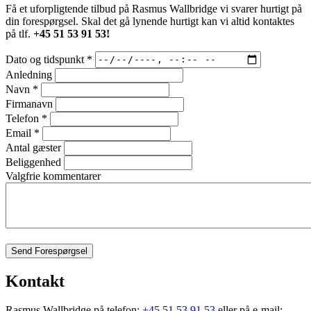
Få et uforpligtende tilbud på Rasmus Wallbridge vi svarer hurtigt på
din forespørgsel. Skal det gå lynende hurtigt kan vi altid kontaktes
på tlf.
+45 51 53 91 53!
Dato og tidspunkt
*
Anledning
Navn
*
Firmanavn
Telefon
*
Email
*
Antal gæster
Beliggenhed
Valgfrie kommentarer
Send Forespørgsel
Kontakt
Rasmus Wallbridge på telefon:
+45 51 53 91 53
eller på e-mail: