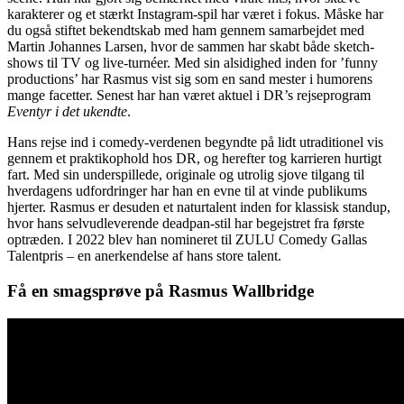
karakterer og et stærkt Instagram-spil har været i fokus. Måske har
du også stiftet bekendtskab med ham gennem samarbejdet med
Martin Johannes Larsen, hvor de sammen har skabt både sketch-
shows til TV og live-turnéer. Med sin alsidighed inden for ’funny
productions’ har Rasmus vist sig som en sand mester i humorens
mange facetter. Senest har han været aktuel i DR’s rejseprogram
Eventyr i det ukendte
.
Hans rejse ind i comedy-verdenen begyndte på lidt utraditionel vis
gennem et praktikophold hos DR, og herefter tog karrieren hurtigt
fart. Med sin underspillede, originale og utrolig sjove tilgang til
hverdagens udfordringer har han en evne til at vinde publikums
hjerter. Rasmus er desuden et naturtalent inden for klassisk standup,
hvor hans selvudleverende deadpan-stil har begejstret fra første
optræden. I 2022 blev han nomineret til ZULU Comedy Gallas
Talentpris – en anerkendelse af hans store talent.
Få en smagsprøve på Rasmus Wallbridge