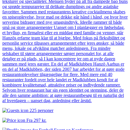
teksturer og specialiteter. Menuen byder på alt fra dampede bao buns
og sprøde tempurarejer til delikate dumplings og andre asiatiske
favoritter. Sammen med restaurantens kreative cocktailmenu skabes
en spiseoplevelse, hvor mad og drikke går hånd i hånd, og hvor hver
servering bidrager med nye smagsindtryk. Ideelle rammer til både
små og store arrangementer Uanset om I planlægger en fødselsdag,
et bryllup, en firmafest eller en middag med familie og venner, står
Hanzōs erfarne team klar til at hjælpe. Med fokus på fleksibilitet og
personlig service tilpasses arrangementet efter jeres ønsker, så både
menu, lokale og afvikling matcher anledningen. Fra mindre
selskaber til større arrangementer sørger personalet for, at alle
detaljer er på plads, så I kan koncentrere jer om at nyde dagen
sammen med jeres gæster. En del af Madklubben Hanzō Aarhus er
en del af Madklubben, der siden 2007 har arbejdet for at gøre gode
restaurantoplevelser tilgængelige for flere. Med mere end 40
restauranter fordelt over hele landet er Madklubben kendt for at
kombinere kvalitetsmad, attraktive priser og indbydende rammer.
Selvom hver restaurant har sin egen identitet og stemning, deler de
alle den samme ambition: at gøre restaurantbesøg til en naturlig del
af hverdagen – uanset dag, anledning eller årstid.
225 personer
Fra
297 kr.