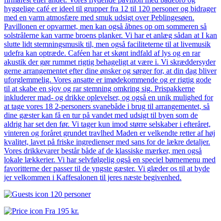
hyggelige café er ideel til grupper fra 12 til 120 personer og bidrager
med en varm atmosfære med smuk udsigt over Peblingesøen.
Pavillonen er opvarmet, men kan også åbnes op om sommeren så
solstrålerne kan varme broens planker. Vi har et anlæg sådan at I kan
slutte lidt stemningsmusik til, men også faciliteterne til at livemusik
udefra kan optræde. Caféen har et skønt indfald af lys og en rar
akustik der gør rummet rigtig behageligt at være i. Vi skræddersyder
gerne arrangementet efter dine ønsker og sørger for, at din dag bliver
uforglemmelig. Vores ansatte er imødekommende og er rigtig gode
til at skabe en sjov og rar stemning omkring sig. Prispakkerne
inkluderer mad- og drikke oplevelser, og også en unik mulighed for
at tage vores 18 2-personers svanebåde i brug til arrangementet, så
dine gæster kan få en tur på vandet med udsigt til byen som de
aldrig har set den før. Vi tager kun imod større selskaber i efteråret,
vinteren og foråret grundet travlhed Maden er velkendte retter af høj
kvalitet, lavet på friske ingredienser med sans for de lækre detaljer.
Vores drikkevarer består både af de klassiske mærker, men også
lokale lækkerier. Vi har selvfølgelig også en speciel børnemenu med
favoritterne der passer til de yngste gæster. Vi glæder os til at byde
jer velkommen i Kaffesalonen til jeres næste begivenhed.
120 personer
Fra
195 kr.