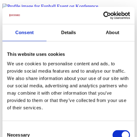
Funhall Event og Konference
Funhalls 4000 m2 indendørs faciliteter er designet til at
Consent
Details
About
imødekomme erhvervslivets skiftende behov. Ud over de fleksible
aktivitetsområder tilbyder centeret moderne konferencelokaler og
udstillingsområder. Det store, tilpasningsdygtige spiseområde kan
konfigureres til forskellige formål, hvad enten der er behov for en
This website uses cookies
professionel messeopsætning, et åbent netværksområde eller en
formel konferenceopstilling. For mere fokuserede sessioner råder
We use cookies to personalise content and ads, to
Funhall over to veludstyrede mødelokaler: et med plads til 55
provide social media features and to analyse our traffic.
deltagere og et større, der kan rumme op til 120 personer. Begge
We also share information about your use of our site with
lokaler er indrettet i en tidssvarende, neutral stil og er udstyret med
avanceret AV-udstyr, herunder projektor, lydanlæg og
our social media, advertising and analytics partners who
højhastighedsinternet, for at sikre gnidningsfri præsentationer og
may combine it with other information that you’ve
videokonferencer.
provided to them or that they’ve collected from your use
120 personer
of their services.
Fra
0 kr.
Consent
Necessary
Selection