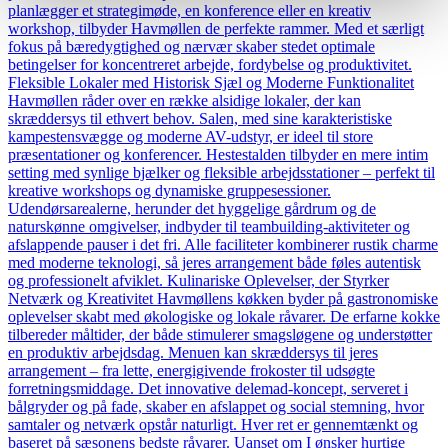
planlægger et strategimøde, en konference eller en kreativ
workshop, tilbyder Havmøllen de perfekte rammer. Med et særligt
fokus på bæredygtighed og nærvær skaber stedet optimale
betingelser for koncentreret arbejde, fordybelse og produktivitet.
Fleksible Lokaler med Historisk Sjæl og Moderne Funktionalitet
Havmøllen råder over en række alsidige lokaler, der kan
skræddersys til ethvert behov. Salen, med sine karakteristiske
kampestensvægge og moderne AV-udstyr, er ideel til store
præsentationer og konferencer. Hestestalden tilbyder en mere intim
setting med synlige bjælker og fleksible arbejdsstationer – perfekt til
kreative workshops og dynamiske gruppesessioner.
Udendørsarealerne, herunder det hyggelige gårdrum og de
naturskønne omgivelser, indbyder til teambuilding-aktiviteter og
afslappende pauser i det fri. Alle faciliteter kombinerer rustik charme
med moderne teknologi, så jeres arrangement både føles autentisk
og professionelt afviklet. Kulinariske Oplevelser, der Styrker
Netværk og Kreativitet Havmøllens køkken byder på gastronomiske
oplevelser skabt med økologiske og lokale råvarer. De erfarne kokke
tilbereder måltider, der både stimulerer smagsløgene og understøtter
en produktiv arbejdsdag. Menuen kan skræddersys til jeres
arrangement – fra lette, energigivende frokoster til udsøgte
forretningsmiddage. Det innovative delemad-koncept, serveret i
bålgryder og på fade, skaber en afslappet og social stemning, hvor
samtaler og netværk opstår naturligt. Hver ret er gennemtænkt og
baseret på sæsonens bedste råvarer. Uanset om I ønsker hurtige