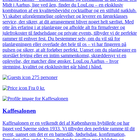
Midt i Aarhus, lige ved åen, finder du LouLou – en eksklusiv
kombination af en kvalitetsbevidst cocktailbar og en stilfuld natklub.
Vi skaber uforglemmelige oplevelser og leverer en førsteklasses
service, der sikrer, at dit arrangement bliver noget helt særligt. Med
otte års erfaring i at planlægge og afholde alt fra firmafester og
julefrokoster til fødselsdage og private events, tilbyder vi de perfekte
rammer til enhver fest. Du bestemmer selv, om du vil stå for
planlægningen eller overlade det hele til os – vi har fingeren på
pulsen og sikrer, at alt forløber perfekt. Uanset om du planlægger en
storslået fejring eller en intim sammenkomst, skræddersyr vi en
oplevelse, der matcher dine ønsker. LouLou Aarhus – hvor
stemning, kvalitet og eksklusivitet går hånd i hånd.
275 personer
Fra
0 kr.
Kaffesalonen
Kaffesalonen er en velkendt del af Københavns bybillede og har
ligget ved Søerne siden 1933. Vi tilbyder den perfekte ramme til dit
event, uanset om det er en barnedåb, fødselsdag, konfirmation,
firmafest eller andet. Vores flydende pavillon med bådebro og