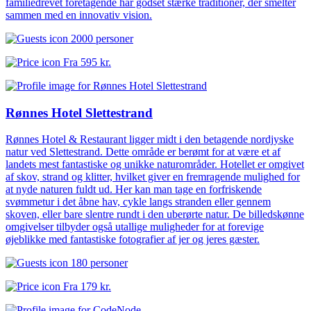
familiedrevet foretagende har godset stærke traditioner, der smelter
sammen med en innovativ vision.
2000 personer
Fra
595 kr.
Rønnes Hotel Slettestrand
Rønnes Hotel & Restaurant ligger midt i den betagende nordjyske
natur ved Slettestrand. Dette område er berømt for at være et af
landets mest fantastiske og unikke naturområder. Hotellet er omgivet
af skov, strand og klitter, hvilket giver en fremragende mulighed for
at nyde naturen fuldt ud. Her kan man tage en forfriskende
svømmetur i det åbne hav, cykle langs stranden eller gennem
skoven, eller bare slentre rundt i den uberørte natur. De billedskønne
omgivelser tilbyder også utallige muligheder for at forevige
øjeblikke med fantastiske fotografier af jer og jeres gæster.
180 personer
Fra
179 kr.