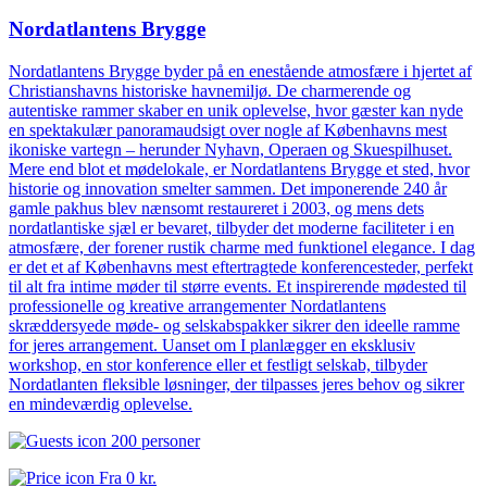
Nordatlantens Brygge
Nordatlantens Brygge byder på en enestående atmosfære i hjertet af
Christianshavns historiske havnemiljø. De charmerende og
autentiske rammer skaber en unik oplevelse, hvor gæster kan nyde
en spektakulær panoramaudsigt over nogle af Københavns mest
ikoniske vartegn – herunder Nyhavn, Operaen og Skuespilhuset.
Mere end blot et mødelokale, er Nordatlantens Brygge et sted, hvor
historie og innovation smelter sammen. Det imponerende 240 år
gamle pakhus blev nænsomt restaureret i 2003, og mens dets
nordatlantiske sjæl er bevaret, tilbyder det moderne faciliteter i en
atmosfære, der forener rustik charme med funktionel elegance. I dag
er det et af Københavns mest eftertragtede konferencesteder, perfekt
til alt fra intime møder til større events. Et inspirerende mødested til
professionelle og kreative arrangementer Nordatlantens
skræddersyede møde- og selskabspakker sikrer den ideelle ramme
for jeres arrangement. Uanset om I planlægger en eksklusiv
workshop, en stor konference eller et festligt selskab, tilbyder
Nordatlanten fleksible løsninger, der tilpasses jeres behov og sikrer
en mindeværdig oplevelse.
200 personer
Fra
0 kr.