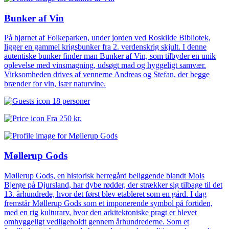
Bunker af Vin
På hjørnet af Folkeparken, under jorden ved Roskilde Bibliotek,
ligger en gammel krigsbunker fra 2. verdenskrig skjult. I denne
autentiske bunker finder man Bunker af Vin, som tilbyder en unik
oplevelse med vinsmagning, udsøgt mad og hyggeligt samvær.
Virksomheden drives af vennerne Andreas og Stefan, der begge
brænder for vin, især naturvine.
18 personer
Fra
250 kr.
Møllerup Gods
Møllerup Gods, en historisk herregård beliggende blandt Mols
Bjerge på Djursland, har dybe rødder, der strækker sig tilbage til det
13. århundrede, hvor det først blev etableret som en gård. I dag
fremstår Møllerup Gods som et imponerende symbol på fortiden,
med en rig kulturarv, hvor den arkitektoniske pragt er blevet
omhyggeligt vedligeholdt gennem århundrederne. Som et