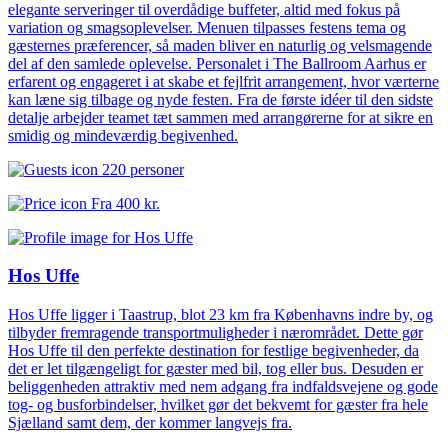
elegante serveringer til overdådige buffeter, altid med fokus på
variation og smagsoplevelser. Menuen tilpasses festens tema og
gæsternes præferencer, så maden bliver en naturlig og velsmagende
del af den samlede oplevelse. Personalet i The Ballroom Aarhus er
erfarent og engageret i at skabe et fejlfrit arrangement, hvor værterne
kan læne sig tilbage og nyde festen. Fra de første idéer til den sidste
detalje arbejder teamet tæt sammen med arrangørerne for at sikre en
smidig og mindeværdig begivenhed.
220 personer
Fra
400 kr.
Hos Uffe
Hos Uffe ligger i Taastrup, blot 23 km fra Københavns indre by, og
tilbyder fremragende transportmuligheder i nærområdet. Dette gør
Hos Uffe til den perfekte destination for festlige begivenheder, da
det er let tilgængeligt for gæster med bil, tog eller bus. Desuden er
beliggenheden attraktiv med nem adgang fra indfaldsvejene og gode
tog- og busforbindelser, hvilket gør det bekvemt for gæster fra hele
Sjælland samt dem, der kommer langvejs fra.