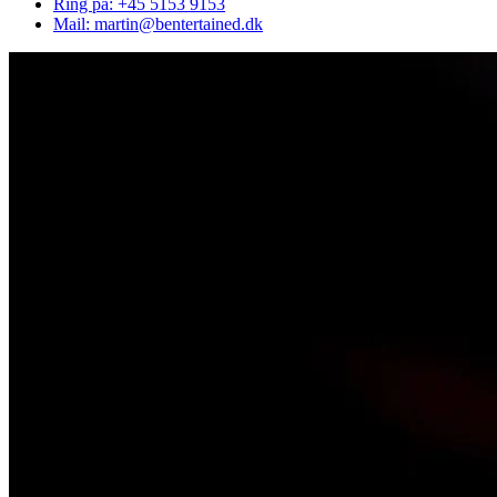
Ring på: +45 5153 9153
Mail: martin@bentertained.dk