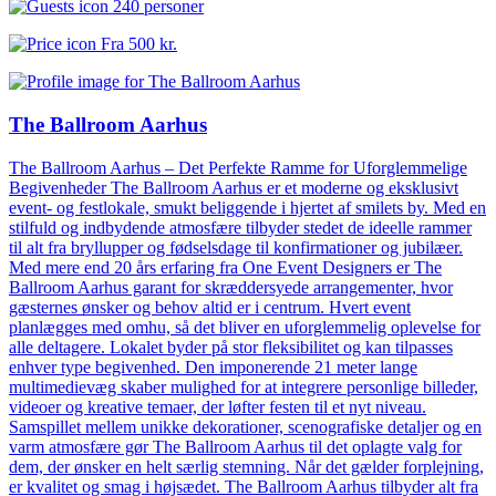
240 personer
Fra
500 kr.
The Ballroom Aarhus
The Ballroom Aarhus – Det Perfekte Ramme for Uforglemmelige
Begivenheder The Ballroom Aarhus er et moderne og eksklusivt
event- og festlokale, smukt beliggende i hjertet af smilets by. Med en
stilfuld og indbydende atmosfære tilbyder stedet de ideelle rammer
til alt fra bryllupper og fødselsdage til konfirmationer og jubilæer.
Med mere end 20 års erfaring fra One Event Designers er The
Ballroom Aarhus garant for skræddersyede arrangementer, hvor
gæsternes ønsker og behov altid er i centrum. Hvert event
planlægges med omhu, så det bliver en uforglemmelig oplevelse for
alle deltagere. Lokalet byder på stor fleksibilitet og kan tilpasses
enhver type begivenhed. Den imponerende 21 meter lange
multimedievæg skaber mulighed for at integrere personlige billeder,
videoer og kreative temaer, der løfter festen til et nyt niveau.
Samspillet mellem unikke dekorationer, scenografiske detaljer og en
varm atmosfære gør The Ballroom Aarhus til det oplagte valg for
dem, der ønsker en helt særlig stemning. Når det gælder forplejning,
er kvalitet og smag i højsædet. The Ballroom Aarhus tilbyder alt fra