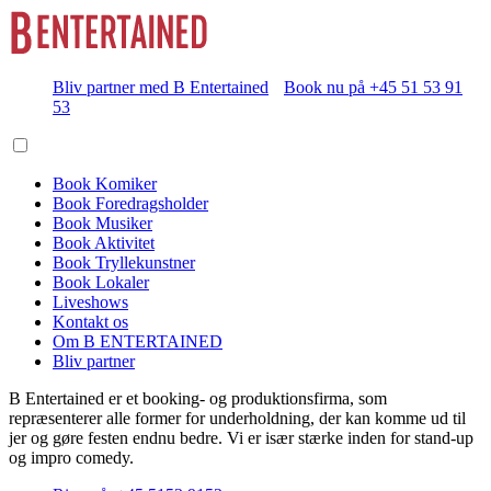
Bliv partner med B Entertained
Book nu på +45 51 53 91
53
Book Komiker
Book Foredragsholder
Book Musiker
Book Aktivitet
Book Tryllekunstner
Book Lokaler
Liveshows
Kontakt os
Om B ENTERTAINED
Bliv partner
B Entertained er et booking- og produktionsfirma, som
repræsenterer alle former for underholdning, der kan komme ud til
jer og gøre festen endnu bedre. Vi er især stærke inden for stand-up
og impro comedy.