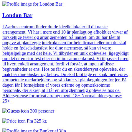
London Bar
I Aarhus centrum finder du de ideelle lokaler til dit næste
arrangement. Vi har i mere end 10 år planlagt og afholdt et virvar af
forskellige fester og arrangementer. Så uanset, om du har fået til
opgave at planlægge julefrokosten for hele firmaet eller om du skal
holde en fødselsdagsfest for dine nærmeste, så kan vi være
behjælpelige med det hele. Vi tilbyder en unik oplevelse, ligegyldigt
om det er en stor fest eller en intim sammenkomst. Vi tilpasser baren
til hvert enkelt arrangement, fordi vi forstår, at ingen af disse
begivenheder er ens. Hos os får du en skræddersyet oplevelse, der
matcher dine ønsker og behov. Du skal blot tage en snak med vores
kompetente medarbejdere, og så klarer vi planlægningen for jer. På
dagen får I fornøjelsen af vores erfarne og opmærksomme
personale, der sikrer, at I får en uforglemmelig oplevelse hos os.
Aldersgrænse for privat arrangement: 18+ Normal aldersgrænse:
25+
300 personer
Fra
325 kr.