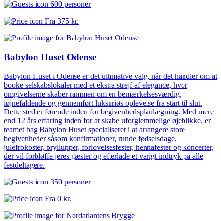
600 personer
Fra
375 kr.
Babylon Huset Odense
Babylon Huset i Odense er det ultimative valg, når det handler om at
booke selskabslokaler med et ekstra strejf af elegance, hvor
omgivelserne skaber rammen om en bemærkelsesværdig,
iøjnefaldende og gennemført luksuriøs oplevelse fra start til slut.
Dette sted er førende inden for begivenhedsplanlægning. Med mere
end 12 års erfaring inden for at skabe uforglemmelige øjeblikke, er
teamet bag Babylon Huset specialiseret i at arrangere store
begivenheder såsom konfirmationer, runde fødselsdage,
julefrokoster, bryllupper, forlovelsesfester, hennafester og koncerter,
der vil forbløffe jeres gæster og efterlade et varigt indtryk på alle
festdeltagere.
350 personer
Fra
0 kr.