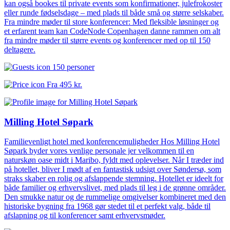
kan også bookes til private events som konfirmationer, julefrokoster
eller runde fødselsdage – med plads til både små og større selskaber.
Fra mindre møder til store konferencer: Med fleksible løsninger og
et erfarent team kan CodeNode Copenhagen danne rammen om alt
fra mindre møder til større events og konferencer med op til 150
deltagere.
150 personer
Fra
495 kr.
Milling Hotel Søpark
Familievenligt hotel med konferencemuligheder Hos Milling Hotel
Søpark byder vores venlige personale jer velkommen til en
naturskøn oase midt i Maribo, fyldt med oplevelser. Når I træder ind
på hotellet, bliver I mødt af en fantastisk udsigt over Søndersø, som
straks skaber en rolig og afslappende stemning. Hotellet er ideelt for
både familier og erhvervslivet, med plads til leg i de grønne områder.
Den smukke natur og de rummelige omgivelser kombineret med den
historiske bygning fra 1968 gør stedet til et perfekt valg, både til
afslapning og til konferencer samt erhvervsmøder.