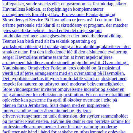
kaffepauser, sunde snacks eller en gastronomisk festmiddag, sikrer
Havmøllens køkken, at forplejningen komplementerer
arrangementets formål og flow. Professionel Planlægning og
Skræddersyet Service På Havmøllen er jeres mål i centrum. Det
erfarne personale står klar til at skræddersy et program, der matcher
jeres specifikke behov – hvad enten det drejer sig om
produktlanceringer, strategisessioner eller medarbejderudvikling.
Teamet kan bistå med alt fra teknisk opsætning og
workshopfacilitering til planlægning af teambuilding-aktiviteter i den
smukke natur. Fra den indledende idé til den afsluttende evaluering
sørger Havmøllens erfarne team for, at hvert aspekt af jeres
arrangement håndteres professionelt og gnidningsfrit. Overnatning i
Naturskønne Omgivelser Forlæng jeres ophold og få maksimal
værdi ud af jeres arrangement med en overnatning på Havmøllen.
Det nyopførte stuehus tilbyder komfortable værelser, designet med
respekt for naturen og udstyret med moderne bekvemmeligheder.
Store vinduespartier inviterer omgivelserne indenfor og skaber en
rolig atmosfære for refleksion og restitution. For en mere utraditionel
oplevelse kan gæsterne fra april til oktober overnatte i telte på
plænen foran Jernhatten. Start dagen med en inspirerende
morgensamling under åben himmel og giv jeres
erhvervsarrangement en unik dimension, der styrker sammenholdet
og fremmer kreativiteten. Havmøllen danner den perfekte ramme for
professionelle arrangementer, hvor historie, natur og moderne
faciliteter går hånd i hånd for at skabe en uforglemmelig oplevelse.