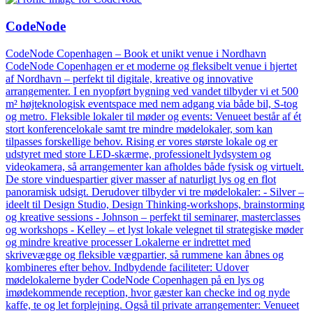
CodeNode
CodeNode Copenhagen – Book et unikt venue i Nordhavn
CodeNode Copenhagen er et moderne og fleksibelt venue i hjertet
af Nordhavn – perfekt til digitale, kreative og innovative
arrangementer. I en nyopført bygning ved vandet tilbyder vi et 500
m² højteknologisk eventspace med nem adgang via både bil, S-tog
og metro. Fleksible lokaler til møder og events: Venueet består af ét
stort konferencelokale samt tre mindre mødelokaler, som kan
tilpasses forskellige behov. Rising er vores største lokale og er
udstyret med store LED-skærme, professionelt lydsystem og
videokamera, så arrangementer kan afholdes både fysisk og virtuelt.
De store vinduespartier giver masser af naturligt lys og en flot
panoramisk udsigt. Derudover tilbyder vi tre mødelokaler: - Silver –
ideelt til Design Studio, Design Thinking-workshops, brainstorming
og kreative sessions - Johnson – perfekt til seminarer, masterclasses
og workshops - Kelley – et lyst lokale velegnet til strategiske møder
og mindre kreative processer Lokalerne er indrettet med
skrivevægge og fleksible vægpartier, så rummene kan åbnes og
kombineres efter behov. Indbydende faciliteter: Udover
mødelokalerne byder CodeNode Copenhagen på en lys og
imødekommende reception, hvor gæster kan checke ind og nyde
kaffe, te og let forplejning. Også til private arrangementer: Venueet