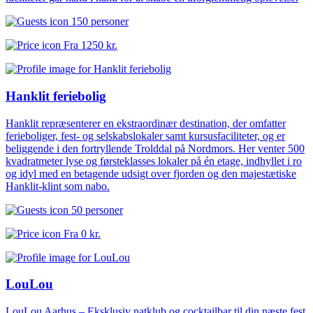
150 personer
Fra
1250 kr.
Hanklit feriebolig
Hanklit repræsenterer en ekstraordinær destination, der omfatter
ferieboliger, fest- og selskabslokaler samt kursusfaciliteter, og er
beliggende i den fortryllende Trolddal på Nordmors. Her venter 500
kvadratmeter lyse og førsteklasses lokaler på én etage, indhyllet i ro
og idyl med en betagende udsigt over fjorden og den majestætiske
Hanklit-klint som nabo.
50 personer
Fra
0 kr.
LouLou
LouLou Aarhus – Eksklusiv natklub og cocktailbar til din næste fest