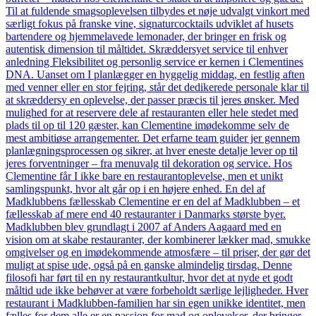
Til at fuldende smagsoplevelsen tilbydes et nøje udvalgt vinkort med
særligt fokus på franske vine, signaturcocktails udviklet af husets
bartendere og hjemmelavede lemonader, der bringer en frisk og
autentisk dimension til måltidet. Skræddersyet service til enhver
anledning Fleksibilitet og personlig service er kernen i Clementines
DNA. Uanset om I planlægger en hyggelig middag, en festlig aften
med venner eller en stor fejring, står det dedikerede personale klar til
at skræddersy en oplevelse, der passer præcis til jeres ønsker. Med
mulighed for at reservere dele af restauranten eller hele stedet med
plads til op til 120 gæster, kan Clementine imødekomme selv de
mest ambitiøse arrangementer. Det erfarne team guider jer gennem
planlægningsprocessen og sikrer, at hver eneste detalje lever op til
jeres forventninger – fra menuvalg til dekoration og service. Hos
Clementine får I ikke bare en restaurantoplevelse, men et unikt
samlingspunkt, hvor alt går op i en højere enhed. En del af
Madklubbens fællesskab Clementine er en del af Madklubben – et
fællesskab af mere end 40 restauranter i Danmarks største byer.
Madklubben blev grundlagt i 2007 af Anders Aagaard med en
vision om at skabe restauranter, der kombinerer lækker mad, smukke
omgivelser og en imødekommende atmosfære – til priser, der gør det
muligt at spise ude, også på en ganske almindelig tirsdag. Denne
filosofi har ført til en ny restaurantkultur, hvor det at nyde et godt
måltid ude ikke behøver at være forbeholdt særlige lejligheder. Hver
restaurant i Madklubben-familien har sin egen unikke identitet, men
fælles for dem alle er en passion for mad og oplevelser, der bringer