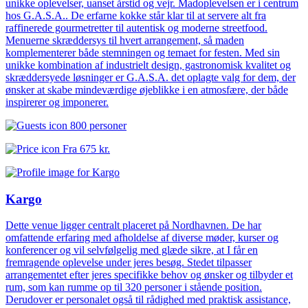
unikke oplevelser, uanset årstid og vejr. Madoplevelsen er i centrum
hos G.A.S.A.. De erfarne kokke står klar til at servere alt fra
raffinerede gourmetretter til autentisk og moderne streetfood.
Menuerne skræddersys til hvert arrangement, så maden
komplementerer både stemningen og temaet for festen. Med sin
unikke kombination af industrielt design, gastronomisk kvalitet og
skræddersyede løsninger er G.A.S.A. det oplagte valg for dem, der
ønsker at skabe mindeværdige øjeblikke i en atmosfære, der både
inspirerer og imponerer.
800 personer
Fra
675 kr.
Kargo
Dette venue ligger centralt placeret på Nordhavnen. De har
omfattende erfaring med afholdelse af diverse møder, kurser og
konferencer og vil selvfølgelig med glæde sikre, at I får en
fremragende oplevelse under jeres besøg. Stedet tilpasser
arrangementet efter jeres specifikke behov og ønsker og tilbyder et
rum, som kan rumme op til 320 personer i stående position.
Derudover er personalet også til rådighed med praktisk assistance,