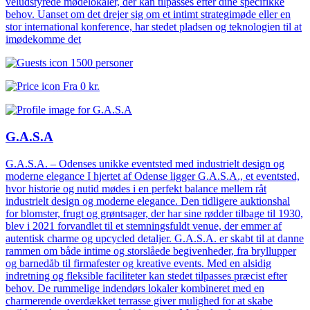
veludstyrede mødelokaler, der kan tilpasses efter dine specifikke
behov. Uanset om det drejer sig om et intimt strategimøde eller en
stor international konference, har stedet pladsen og teknologien til at
imødekomme det
1500 personer
Fra
0 kr.
G.A.S.A
G.A.S.A. – Odenses unikke eventsted med industrielt design og
moderne elegance I hjertet af Odense ligger G.A.S.A., et eventsted,
hvor historie og nutid mødes i en perfekt balance mellem råt
industrielt design og moderne elegance. Den tidligere auktionshal
for blomster, frugt og grøntsager, der har sine rødder tilbage til 1930,
blev i 2021 forvandlet til et stemningsfuldt venue, der emmer af
autentisk charme og upcycled detaljer. G.A.S.A. er skabt til at danne
rammen om både intime og storslåede begivenheder, fra bryllupper
og barnedåb til firmafester og kreative events. Med en alsidig
indretning og fleksible faciliteter kan stedet tilpasses præcist efter
behov. De rummelige indendørs lokaler kombineret med en
charmerende overdækket terrasse giver mulighed for at skabe