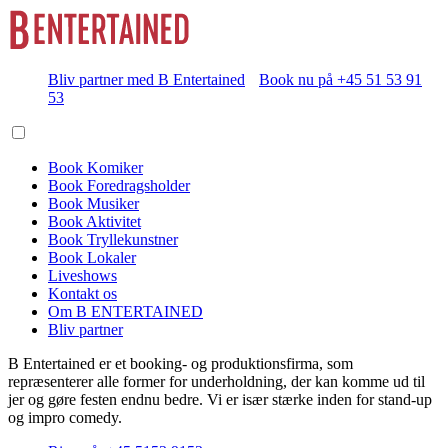
Bliv partner med B Entertained
Book nu på +45 51 53 91
53
Book Komiker
Book Foredragsholder
Book Musiker
Book Aktivitet
Book Tryllekunstner
Book Lokaler
Liveshows
Kontakt os
Om B ENTERTAINED
Bliv partner
B Entertained er et booking- og produktionsfirma, som
repræsenterer alle former for underholdning, der kan komme ud til
jer og gøre festen endnu bedre. Vi er især stærke inden for stand-up
og impro comedy.