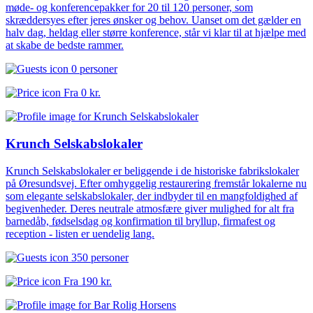
møde- og konferencepakker for 20 til 120 personer, som
skræddersyes efter jeres ønsker og behov. Uanset om det gælder en
halv dag, heldag eller større konference, står vi klar til at hjælpe med
at skabe de bedste rammer.
0 personer
Fra
0 kr.
Krunch Selskabslokaler
Krunch Selskabslokaler er beliggende i de historiske fabrikslokaler
på Øresundsvej. Efter omhyggelig restaurering fremstår lokalerne nu
som elegante selskabslokaler, der indbyder til en mangfoldighed af
begivenheder. Deres neutrale atmosfære giver mulighed for alt fra
barnedåb, fødselsdag og konfirmation til bryllup, firmafest og
reception - listen er uendelig lang.
350 personer
Fra
190 kr.