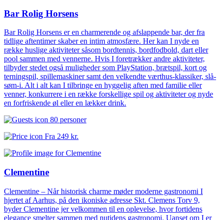
Bar Rolig Horsens
Bar Rolig Horsens er en charmerende og afslappende bar, der fra
tidlige aftentimer skaber en intim atmosfære. Her kan I nyde en
række huslige aktiviteter såsom bordtennis, bordfodbold, dart eller
pool sammen med vennerne. Hvis I foretrækker andre aktiviteter,
tilbyder stedet også muligheder som PlayStation, brætspil, kort og
terningspil, spillemaskiner samt den velkendte værthus-klassiker, slå-
søm-i. Alt i alt kan I tilbringe en hyggelig aften med familie eller
venner, konkurrere i en række forskellige spil og aktiviteter og nyde
en forfriskende øl eller en lækker drink.
80 personer
Fra
249 kr.
Clementine
Clementine – Når historisk charme møder moderne gastronomi I
hjertet af Aarhus, på den ikoniske adresse Skt. Clemens Torv 9,
byder Clementine jer velkommen til en oplevelse, hvor fortidens
elegance smelter sammen med nutidens gastronomi. Uanset om I er