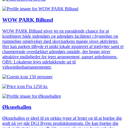
WOW PARK Billund
WOW PARK Billund giver jer en enestående chance for at
kombinere både indendørs og udendørs faciliteter i hyggelige og
rummelige omgivelser med skovparkens mange sjove aktiviteter.
Her kan parken tilbyde et unikt lokale inspireret af træhytter samt et
charmerende overdækket udendørs område, der begge giver
attraktive muligheder for jeres arrangement, uanset anledningen.
OBS: Lokalerne lejes udelukkende ud til
virksomhedsarrangementer.
150 personer
Fra
1250 kr.
Øksnehallen
Øksnehallen er ideel til en række typer af fester og til at hjælpe dig
godt på vej står DGI Byens produktionsteam. De kan hjælpe dig