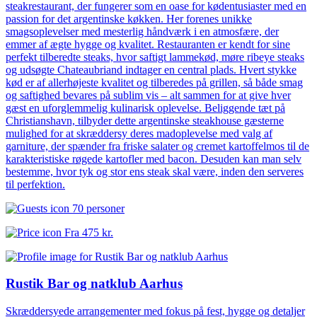
steakrestaurant, der fungerer som en oase for kødentusiaster med en
passion for det argentinske køkken. Her forenes unikke
smagsoplevelser med mesterlig håndværk i en atmosfære, der
emmer af ægte hygge og kvalitet. Restauranten er kendt for sine
perfekt tilberedte steaks, hvor saftigt lammekød, møre ribeye steaks
og udsøgte Chateaubriand indtager en central plads. Hvert stykke
kød er af allerhøjeste kvalitet og tilberedes på grillen, så både smag
og saftighed bevares på sublim vis – alt sammen for at give hver
gæst en uforglemmelig kulinarisk oplevelse. Beliggende tæt på
Christianshavn, tilbyder dette argentinske steakhouse gæsterne
mulighed for at skræddersy deres madoplevelse med valg af
garniture, der spænder fra friske salater og cremet kartoffelmos til de
karakteristiske røgede kartofler med bacon. Desuden kan man selv
bestemme, hvor tyk og stor ens steak skal være, inden den serveres
til perfektion.
70 personer
Fra
475 kr.
Rustik Bar og natklub Aarhus
Skræddersyede arrangementer med fokus på fest, hygge og detaljer