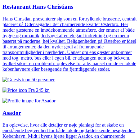
Restaurant Hans Christians
Hans Christian præsenterer sig som en fortryllende brasserie, centralt
placeret på Odensegade i det charmerende kvarter Østerbro. Her
møder gæsterne en imødekommende atmosfære, der emmer af både
hygge og romantik, ledsaget af en elegant indretning og en menu
baseret på moderne, høj kvalitet. Beliggenheden på Østerbro er ideel
til arrangementer, da den nyder godt af fremragende
transportmuligheder i nærheden. Uanset om ens gæster ankommer
med tog, metro, bus eller i egen bil, er adgangen nem og bekvem,
hvilket sikrer en problemfri oplevelse for alle, uanset om de er lokale
københavnere eller besøgende fra fjerntliggende steder.
50 personer
Fra
245 kr.
Asador
En oplevelse, hvor alle detaljer er nøje planlagt for at skabe en
enestående begivenhed for både lokale og kødelskende besøgende i
København. Midt i byens hjerte ligger Asador, en charmerende