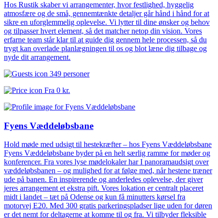
Hos Rustik skaber vi arrangementer, hvor festlighed, hyggelig
atmosfære og de små, gennemtænkte detaljer går hånd i hånd for at
sikre en uforglemmelig oplevelse. Vi lytter til dine ønsker og behov
og tilpasser hvert element, så det matcher netop din vision. Vores
erfarne team står klar til at guide dig gennem hele processen, så du
trygt kan overlade planlægningen til os og blot læne dig tilbage og
nyde dit arrangement.
349 personer
Fra
0 kr.
Fyens Væddeløbsbane
Hold møde med udsigt til hestekræfter – hos Fyens Væddeløbsbane
Fyens Væddeløbsbane byder på en helt særlig ramme for møder og
konferencer. Fra vores lyse mødelokaler har I panoramaudsigt over
væddeløbsbanen – og mulighed for at følge med, når hestene træner
ude på banen. En inspirerende og anderledes oplevelse, der giver
jeres arrangement et ekstra pift. Vores lokation er centralt placeret
midt i landet – tæt på Odense og kun få minutters kørsel fra
motorvej E20. Med 300 gratis parkeringspladser lige uden for døren
er det nemt for deltagerne at komme til og fra. Vi tilbyder fleksible