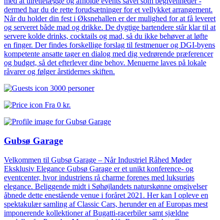
med at tilrettelægge og afholde events såvel som begivenheder -
dermed har du de rette forudsætninger for et vellykket arrangement.
Når du holder din fest i Øksnehallen er der mulighed for at få leveret
og serveret både mad og drikke. De dygtige bartendere står klar til at
servere kolde drinks, cocktails og mad, så du ikke behøver at løfte
en finger. Der findes forskellige forslag til festmenuer og DGI-byens
kompetente ansatte tager en dialog med dig vedrørende præferencer
og budget, så det efterlever dine behov. Menuerne laves på lokale
råvarer og følger årstidernes skiften.
3000 personer
Fra
0 kr.
Gubsø Garage
Velkommen til Gubsø Garage – Når Industriel Råhed Møder
Eksklusiv Elegance Gubsø Garage er et unikt konference- og
eventcenter, hvor industriens rå charme forenes med luksuriøs
elegance. Beliggende midt i Søhøjlandets naturskønne omgivelser
åbnede dette enestående venue i foråret 2021. Her kan I opleve en
spektakulær samling af Classic Cars, herunder en af Europas mest
imponerende kollektioner af Bugatti-racerbiler samt sjældne