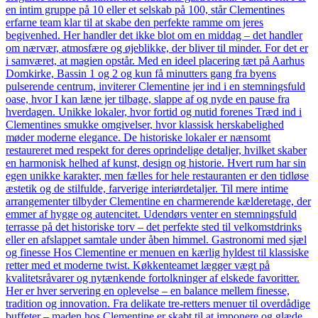
en intim gruppe på 10 eller et selskab på 100, står Clementines
erfarne team klar til at skabe den perfekte ramme om jeres
begivenhed. Her handler det ikke blot om en middag – det handler
om nærvær, atmosfære og øjeblikke, der bliver til minder. For det er
i samværet, at magien opstår. Med en ideel placering tæt på Aarhus
Domkirke, Bassin 1 og 2 og kun få minutters gang fra byens
pulserende centrum, inviterer Clementine jer ind i en stemningsfuld
oase, hvor I kan læne jer tilbage, slappe af og nyde en pause fra
hverdagen. Unikke lokaler, hvor fortid og nutid forenes Træd ind i
Clementines smukke omgivelser, hvor klassisk herskabelighed
møder moderne elegance. De historiske lokaler er nænsomt
restaureret med respekt for deres oprindelige detaljer, hvilket skaber
en harmonisk helhed af kunst, design og historie. Hvert rum har sin
egen unikke karakter, men fælles for hele restauranten er den tidløse
æstetik og de stilfulde, farverige interiørdetaljer. Til mere intime
arrangementer tilbyder Clementine en charmerende kælderetage, der
emmer af hygge og autencitet. Udendørs venter en stemningsfuld
terrasse på det historiske torv – det perfekte sted til velkomstdrinks
eller en afslappet samtale under åben himmel. Gastronomi med sjæl
og finesse Hos Clementine er menuen en kærlig hyldest til klassiske
retter med et moderne twist. Køkkenteamet lægger vægt på
kvalitetsråvarer og nytænkende fortolkninger af elskede favoritter.
Her er hver servering en oplevelse – en balance mellem finesse,
tradition og innovation. Fra delikate tre-retters menuer til overdådige
buffeter – maden hos Clementine er skabt til at imponere og glæde.