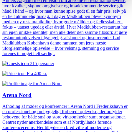
Anders Aagaard med en vision om at skabe en restaurantoplevelse,
hvor kvalitet, skønne omgivelser og imødekommende service gik
hånd i hånd – og hvor man kunne spise godt til en fair pris, selv på
en helt almindelig tirsdag. I dag er Madklubben blevet synonym
med en ny restaurantkultur, hvor gode måltider og fællesskab er i
fokus – uanset ugedag eller årstid. Hver Madklubben-restaurant har
sin egen unikke identitet, men alle deler den samme filosofi: at gøre
restaurantoplevelsen tilgængelig, afslappet og inspirerende. Lad
Madklubben København danne rammen om jeres næste
uforglemmelige oplevelse – hvor velsmag, stemning og service
forenes til noget helt særligt.
215 personer
Fra
400 kr.
Arena Nord
Afhoding af møder og konferencer i Arena Nord i Frederikshavn er
en professionel og omhyggeligt forberedt oplevelse, der opfylder
behovene for både små og store virksomheder samt organisationer.
Centret nyder anerkendelse som et af Nordjyllands førende
konferencecentre. Her tilbydes en bred vifte af moderne og