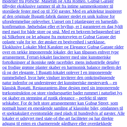
modeller fra Porsche, Maserati og Alfa Romeo. Gubsø Garage
tilbyder eksklusive rammer til alt fra intime sammenkomster til
storslåede fester med op til 350 gæster. Med en arkitektur inspireret
af den originale Bugatti-fabrik danner stedet en unik kulisse for
uforglemmelige oplevelser. Uanset om I planlægger en barnedåb,
konfirmation, fødselsdag eller et bryllup, er I garanteret en dag fyldt
med magi for både store og små. Med en bekvem beliggenhed tæt
på Silkeborg og let adgang fra motorvejen er Gubsø Garage det
oplagte valg for jer, der ønsker en begivenhed i særklasse.
Eksklusive Lokaler Med Karakter og Elegance Gubsø Garage råder
over en række imponerende lokaler, der kan tilpasses enhver type
arrangement. Ferrari-lokalet fascinerer med sine kunstneriske
fortolkninger af ikoniske røde racerbiler, mens industrielle detaljer
og frodige grønne planter skaber en harmonisk balance mellem det
rå og det elegante. I Bugatti-lokalet oplever I en imponerende
rummelighed, hvor høje vinduer inviterer den omkringliggende
natur indenfor og understreger det kunstneriske mesterværk – en
klassisk Bugatti. Restaurantens åbne design med sin imponerende
trækonstruktion og store vinduespartier bader rummet i naturligt lys
og skaber en stemning af rustik elegance – perfekt til større
selskaber. For de helt store arrangementer kan Gubsø Street, som
normalt huser en enestående samling af klassiske biler, omdannes til
et spektakulært eventområde med plads til hundredvis af gæster. Alle
lokaler er udstyret med state-of-the-art faciliteter og har direkte
adgang til enten en charmerende gårdhave eller overdækkede