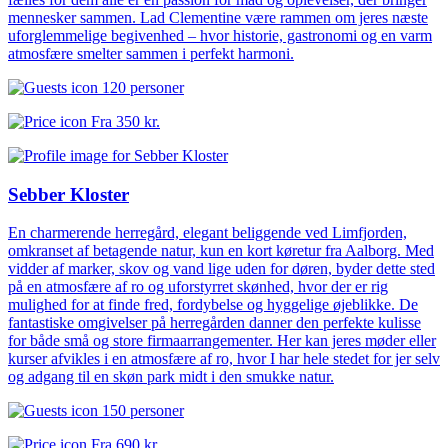
mennesker sammen. Lad Clementine være rammen om jeres næste
uforglemmelige begivenhed – hvor historie, gastronomi og en varm
atmosfære smelter sammen i perfekt harmoni.
120 personer
Fra
350 kr.
Sebber Kloster
En charmerende herregård, elegant beliggende ved Limfjorden,
omkranset af betagende natur, kun en kort køretur fra Aalborg. Med
vidder af marker, skov og vand lige uden for døren, byder dette sted
på en atmosfære af ro og uforstyrret skønhed, hvor der er rig
mulighed for at finde fred, fordybelse og hyggelige øjeblikke. De
fantastiske omgivelser på herregården danner den perfekte kulisse
for både små og store firmaarrangementer. Her kan jeres møder eller
kurser afvikles i en atmosfære af ro, hvor I har hele stedet for jer selv
og adgang til en skøn park midt i den smukke natur.
150 personer
Fra
690 kr.