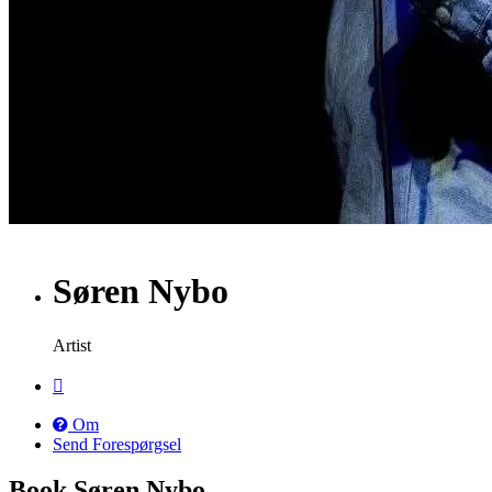
Søren Nybo
Artist
Om
Send Forespørgsel
Book Søren Nybo