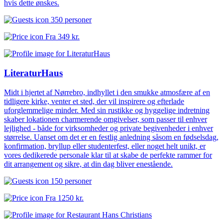
hvis dette ønskes.
350 personer
Fra
349 kr.
LiteraturHaus
Midt i hjertet af Nørrebro, indhyllet i den smukke atmosfære af en
tidligere kirke, venter et sted, der vil inspirere og efterlade
uforglemmelige minder. Med sin rustikke og hyggelige indretning
skaber lokationen charmerende omgivelser, som passer til enhver
lejlighed - både for virksomheder og private begivenheder i enhver
størrelse. Uanset om det er en festlig anledning såsom en fødselsdag,
konfirmation, bryllup eller studenterfest, eller noget helt unikt, er
vores dedikerede personale klar til at skabe de perfekte rammer for
dit arrangement og sikre, at din dag bliver enestående.
150 personer
Fra
1250 kr.