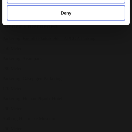
Deny
Steder i nærheden
Parkering: Budolfi Plads/kælder, APCOA Parking
250 Meter
Parkering: Avantpark
280 Meter
Parkering: Gåsepigen Parkering.
170 Meter
Parkering: Helnan Phønix Hotel
290 Meter
Aalborg Historiske Museum
290 Meter