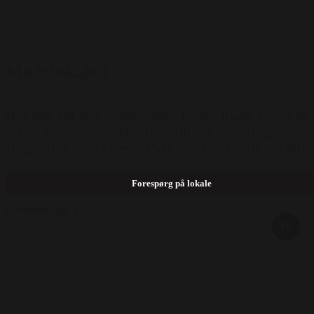
Mødelokale 1
Her kan du leje mødelokale 1 med plads til op til
50 personer Bordopstillings muligheder:
Biograf/Stolerækker (50), Skoleborde (40),
Hestesko (25)
Forespørg på lokale
10