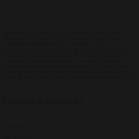
50
Hotel Gestus har en central beliggenhed midt i Aalborg – tæt på
både togstationen, byens livlige restaurantscene og de mange
spændende seværdigheder. Det er det ideelle udgangspunkt for at
udforske alt, hvad byen har at byde på. Når dagen går på hæld, kan
I slappe af i vores hyggelige lounge, hvor der er mulighed for at
nyde gratis eftermiddagssnacks samt en varm kop kaffe eller te i
rolige omgivelser. Hotellet, der stammer fra 1932, emmer af charme,
historie og romantik. Vores dedikerede personale står klar til at tage
godt imod jer og skabe en hjemlig stemning under hele jeres ophold.
Læs mere
Faciliteter & Muligheder
Teknik & AV
Gratis wifi
Mad & Drikke