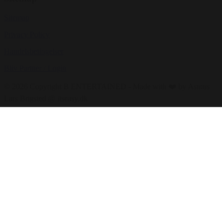
Sitemap
Privacy Policy
Handelsbetingelser
Bliv Partner / Login
© 2026 Copyright B ENTERTAINED - Made with ❤️ by Asmus
Lars Brigsted @ itseasy.dk