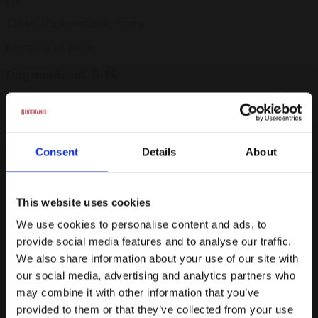
135 kr.
/ Pr. kuvert. inkl. moms
Forespørg på pakke
Dagsmøde ml. 8-16
Inkl. Lokaleleje
Inkl. isvand, te og kaffe
Consent
Details
About
Der kan bestilles let morgenmad, frugt, sandwich, eller
eftermiddagskage
Fra
This website uses cookies
495 kr.
/ Pr. kuvert inkl. moms.
We use cookies to personalise content and ads, to
Forespørg på pakke
provide social media features and to analyse our traffic.
We also share information about your use of our site with
Morgenmøde kl. 8-12
our social media, advertising and analytics partners who
may combine it with other information that you’ve
Inkl. Lokaleleje
provided to them or that they’ve collected from your use