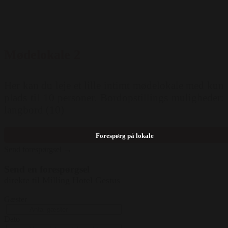
Mødelokale 2
Her kan du leje et lille intimt mødelokale med kun
plads til 10 personer. Bordopstillings muligheder:
langbord (10)
Forespørg på lokale
Send forespørgsel →
Send en forespørgsel
direkte til Milling Hotel Gestus
Gæster
Dato