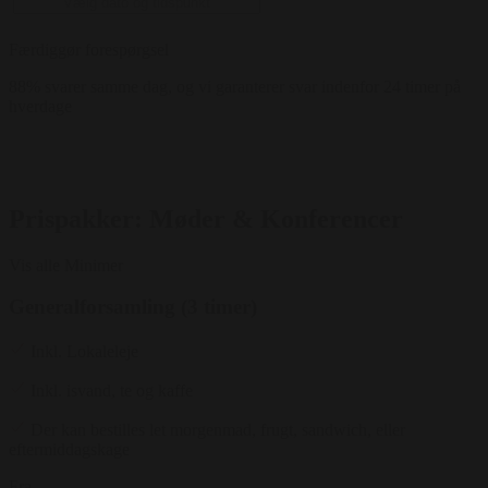
Færdiggør forespørgsel
88% svarer samme dag, og vi garanterer svar indenfor 24 timer på
hverdage
Prispakker: Møder & Konferencer
Vis alle
Minimer
Generalforsamling (3 timer)
Inkl. Lokaleleje
Inkl. isvand, te og kaffe
Der kan bestilles let morgenmad, frugt, sandwich, eller
eftermiddagskage
Fra