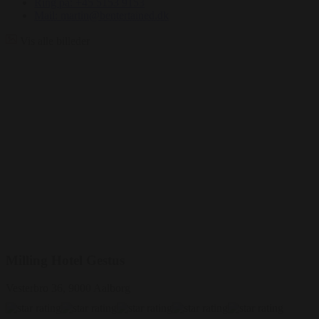
Ring på: +45 5153 9153
Mail: martin@bentertained.dk
Vis alle billeder
Milling Hotel Gestus
Vesterbro 36, 9000 Aalborg