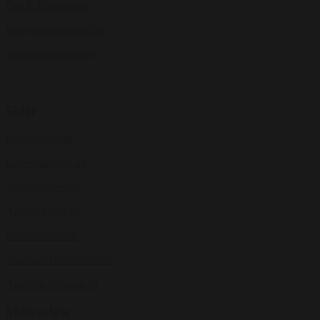
Om B Entertained
info@bentertained.dk
Samarbejdspartnere
Sider
Peterwerner.dk
Oliverstanescu.dk
1000stemmer.dk
Annebakland.dk
Nielsnielsens.dk
Jonathan-christensen.dk
Anderswortmann.dk
Mest solgte