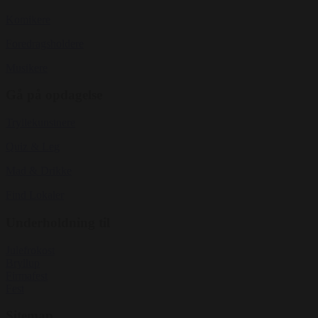
Komikere
Foredragsholdere
Musikere
Gå på opdagelse
Tryllekunstnere
Quiz & Leg
Mad & Drikke
Find Lokaler
Underholdning til
Julefrokost
Bryllup
Firmafest
Fest
Sitemap