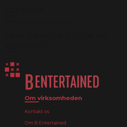
Lokation
Klostergade 34B, 8000 Aarhus C
Skal du også bruge en
Komiker?
Om virksomheden
Kontakt os
Om B Entertained