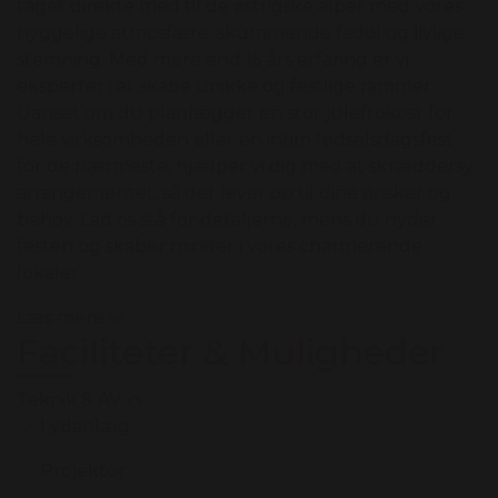
taget direkte med til de østrigske alper med vores
hyggelige atmosfære, skummende fadøl og livlige
stemning. Med mere end 15 års erfaring er vi
eksperter i at skabe unikke og festlige rammer.
Uanset om du planlægger en stor julefrokost for
hele virksomheden eller en intim fødselsdagsfest
for de nærmeste, hjælper vi dig med at skræddersy
arrangementet, så det lever op til dine ønsker og
behov. Lad os stå for detaljerne, mens du nyder
festen og skaber minder i vores charmerende
lokaler.
Læs mere
Faciliteter & Muligheder
Teknik & AV
Lydanlæg
Projektor