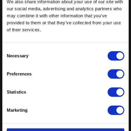
We also share information about your use of our site with
Lokaleleje
our social media, advertising and analytics partners who
may combine it with other information that you’ve
Fra
provided to them or that they’ve collected from your use
of their services.
0 kr.
/ Kontakt for pris
Forespørg på pakke
Consent
Julefrokost
Necessary
Selection
Fra
Preferences
179 kr.
/ Inkl. moms
Forespørg på pakke
Statistics
Fri bar
Fra
Marketing
75 kr.
/ pr kuvert