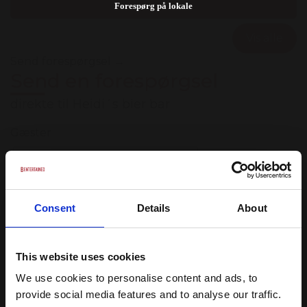
Forespørg på lokale
Vis alle
Send forespørgsel →
Send en forespørgsel
direkte til Heidi´s bier bar
Gæster
Dato
Consent
Details
About
Færdiggør forespørgsel
88% svarer samme dag, og vi garanterer svar
This website uses cookies
indenfor 24 timer på hverdage
We use cookies to personalise content and ads, to
Prispakker
provide social media features and to analyse our traffic.