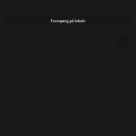
200
Forespørg på lokale
30
Bar 2
Lej bar 2 Stående gæster : 530 Spisende gæster :
200