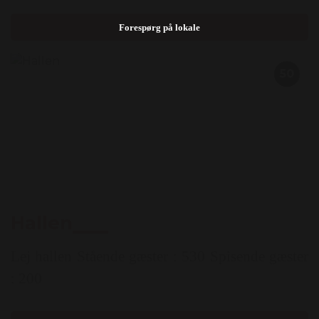
Forespørg på lokale
50
Hallen
Lej hallen Stående gæster : 530 Spisende gæster
: 200