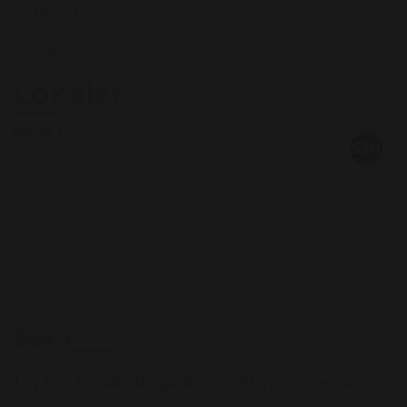
Mikrofon
Wifi
Lokaler
530
Bar 1
Lej bar 1. Stående gæster : 530 Spisende gæster :