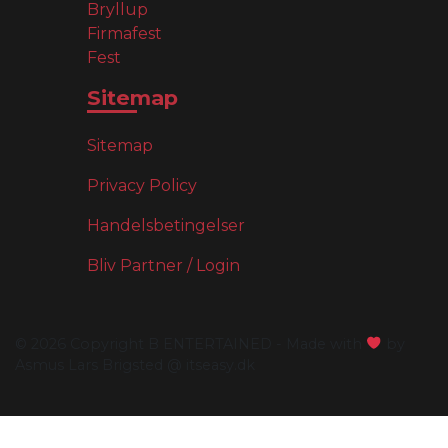
Bryllup
Firmafest
Fest
Sitemap
Sitemap
Privacy Policy
Handelsbetingelser
Bliv Partner / Login
© 2026 Copyright B ENTERTAINED - Made with
by
Asmus Lars Brigsted @ itseasy.dk