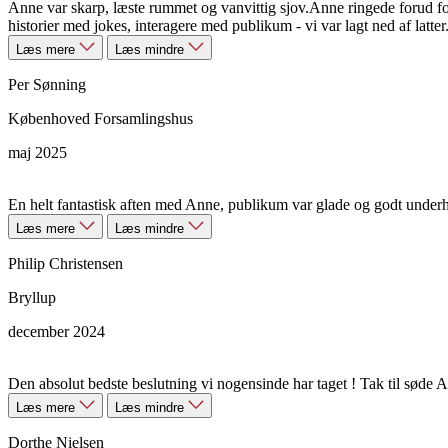
Anne var skarp, læste rummet og vanvittig sjov.Anne ringede forud for
historier med jokes, interagere med publikum - vi var lagt ned af latter
Læs mere
Læs mindre
Per Sønning
Københoved Forsamlingshus
maj 2025
En helt fantastisk aften med Anne, publikum var glade og godt und
Læs mere
Læs mindre
Philip Christensen
Bryllup
december 2024
Den absolut bedste beslutning vi nogensinde har taget ! Tak til søde A
Læs mere
Læs mindre
Dorthe Nielsen