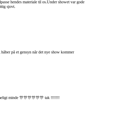
ilpasse hendes materiale til os.Under showet var gode
tig sjovt.
g håber på et gensyn når det nye show kommer
mmeligt minde 🎊🎊🎊🎊🎊🎊 tak !!!!!!!