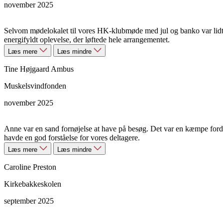
november 2025
Selvom mødelokalet til vores HK-klubmøde med jul og banko var lidt t
energifyldt oplevelse, der løftede hele arrangementet.
Læs mere
Læs mindre
Tine Højgaard Ambus
Muskelsvindfonden
november 2025
Anne var en sand fornøjelse at have på besøg. Det var en kæmpe for
havde en god forståelse for vores deltagere.
Læs mere
Læs mindre
Caroline Preston
Kirkebakkeskolen
september 2025