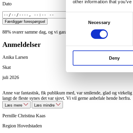
other information that you’ve
Dato
Consent
Færdiggør forespørgsel
Necessary
Selection
88% svarer samme dag, og vi garanterer svar indenfor 24 timer på hv
Anmeldelser
Anika Larsen
Deny
Skat
juli 2026
Anne var fantastisk, fik publikum med, var smilende, glad og virkeli
langt de fleste synes det var sjovt. Vi vil gerne anbefale hende herfra.
Læs mere
Læs mindre
Pernille Christina Kaas
Region Hovedstaden