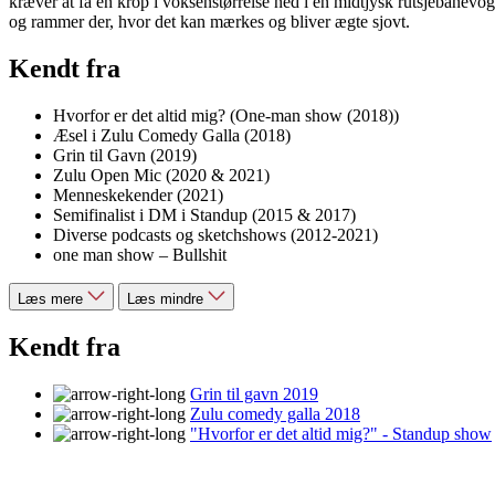
kræver at få en krop i voksenstørrelse ned i en midtjysk rutsjebanevogn
og rammer der, hvor det kan mærkes og bliver ægte sjovt.
Kendt fra
Hvorfor er det altid mig? (One-man show (2018))
Æsel i Zulu Comedy Galla (2018)
Grin til Gavn (2019)
Zulu Open Mic (2020 & 2021)
Menneskekender (2021)
Semifinalist i DM i Standup (2015 & 2017)
Diverse podcasts og sketchshows (2012-2021)
one man show – Bullshit
Læs mere
Læs mindre
Kendt fra
Grin til gavn 2019
Zulu comedy galla 2018
"Hvorfor er det altid mig?" - Standup show