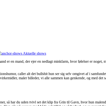
Aktuelle shows
d er en mand, der ejer en nedlagt minkfarm, hvor følelser er noget, m
ionshumor, caller alt det bullshit hun ser sig selv omgivet af i samfund
e virkemidler, maler billeder, vi alle sammen kan genkende, og med det 
r, så har du uden tvivl set det klip fra Grin til Gavn, hvor hun malen