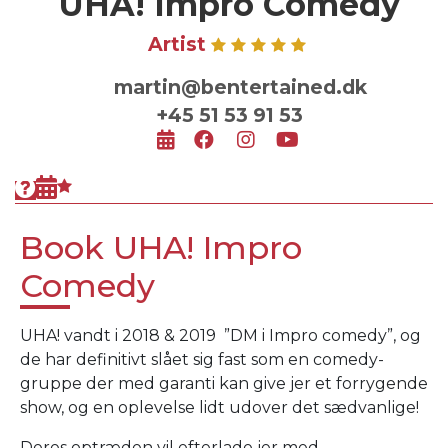
UHA! Impro Comedy
Artist
martin@bentertained.dk
+45 51 53 91 53
Book UHA! Impro
Comedy
UHA! vandt i 2018
& 2019
”DM i Impro comedy”, og
de har definitivt slået sig fast som en comedy-
gruppe der med garanti kan give jer et forrygende
show, og en oplevelse lidt udover det sædvanlige!
Deres optræden vil efterlade jer med