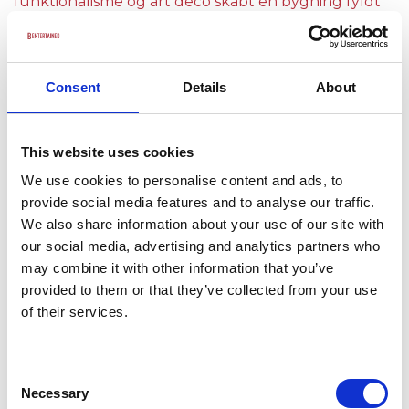
funktionalisme og art deco skabt en bygning fyldt
med karakter og elegance.
50 personer
Consent
Details
About
Fra
70 kr.
This website uses cookies
Sanderumgaard
We use cookies to personalise content and ads, to
Når I planlægger en fest på gården, er det kun
provide social media features and to analyse our traffic.
fantasien, der sætter grænser for mulighederne.
We also share information about your use of our site with
Fortæl dem om jeres ønsker, og de vil gøre deres
our social media, advertising and analytics partners who
yderste for at skabe en fest, der opfylder alle jeres
may combine it with other information that you’ve
drømme. Herregården samarbejder med en række
provided to them or that they’ve collected from your use
talentfulde kokke, som skræddersyr en
of their services.
selskabsmenu baseret på sæsonens bedste råvarer
og jeres præferencer. Hvis I har brug for inspiration,
står de naturligvis klar med idéer og forslag til
Consent
Necessary
menuen.
Selection