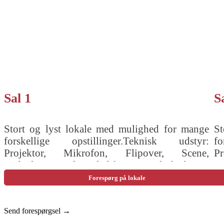
Sal 1
S
Stort og lyst lokale med mulighed for mange
St
forskellige opstillinger.Teknisk udstyr:
f
Projektor, Mikrofon, Flipover, Scene,
P
Lydanlæg, Wifi, Fladskærme.Mulighed for
L
opstilling: Hestesko ( 26 pers ) Runde Borde (
op
Forespørg på lokale
50 pers ) Sildeben ( 28 pers )
60
Send forespørgsel →