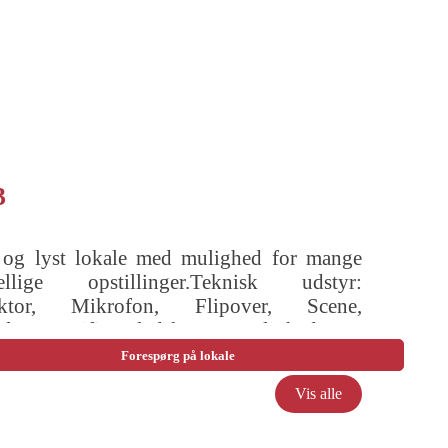
3
 og lyst lokale med mulighed for mange
kellige opstillinger.Teknisk udstyr:
ektor, Mikrofon, Flipover, Scene,
nlæg, Wifi, Fladskærme.Mulighed for
lling: Hestesko ( 30 pers ) Runde borde (
Forespørg på lokale
rs ) Sildeben ( 30 pers ) Skoleborde ( 30
Vis alle
 Biograf ( 80 pers )