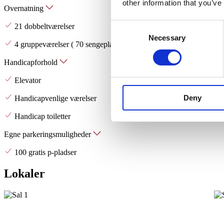
other information that you’ve
Overnatning
Consent
21 dobbeltværelser
Necessary
Selection
4 gruppeværelser ( 70 sengepladser i alt )
Handicapforhold
Elevator
Deny
Handicapvenlige værelser
Handicap toiletter
Egne parkeringsmuligheder
100 gratis p-pladser
Lokaler