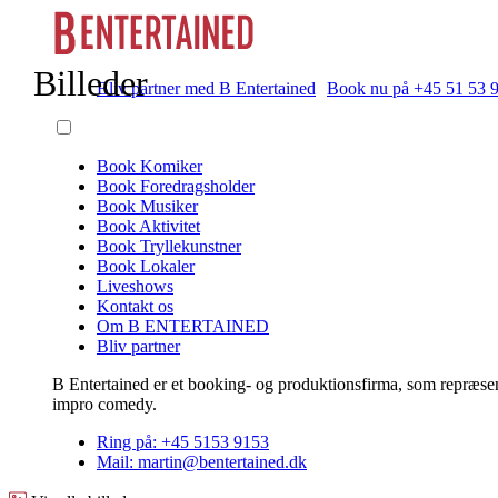
Billeder
Bliv partner med B Entertained
Book nu på +45 51 53 
Book Komiker
Book Foredragsholder
Book Musiker
Book Aktivitet
Book Tryllekunstner
Book Lokaler
Liveshows
Kontakt os
Om B ENTERTAINED
Bliv partner
B Entertained er et booking- og produktionsfirma, som repræsent
impro comedy.
Ring på: +45 5153 9153
Mail: martin@bentertained.dk