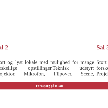
al 2
Sal 
ort og lyst lokale med mulighed for mange
Stort
orskellige opstillinger.Teknisk udstyr:
fors
rojektor, Mikrofon, Flipover, Scene,
Proj
ydanlæg, Wifi, Fladskærme.Mulighed for
Lyda
stilling: Langborde ( 30 pers ) Skoleborde (
opsti
Forespørg på lokale
 pers ) Biograf ( 130 pers )
40 pe
pers )