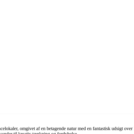
lokaler, omgivet af en betagende natur med en fantastisk udsigt over
skynder til kreativ tænkning og fordybelse.