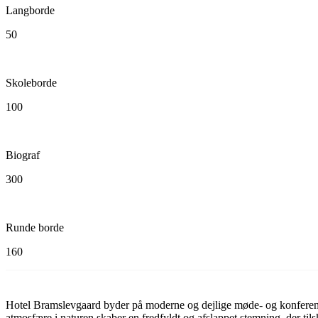
Langborde
50
Skoleborde
100
Biograf
300
Runde borde
160
Hotel Bramslevgaard byder på moderne og dejlige møde- og konference
atmosfære i naturen skaber en fredfyldt og afslappet stemning, der til