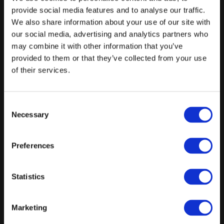
Med denne menu tager Frankies styringen, og serverer lidt af alt
provide social media features and to analyse our traffic.
fra menukortet som family style
We also share information about your use of our site with
our social media, advertising and analytics partners who
Inkl. husets vin, øl, sodavand & cocktails ad libitum
may combine it with other information that you’ve
Tilkøb: Champagne - 100 kr. pr. kuvert. inkl. moms
provided to them or that they’ve collected from your use
of their services.
Tilkøb: 30 min. ekstra - 50 kr. pr. kuvert. inkl. moms
Tilkøb: Limited edition, more than pizza, pr. pizza - 25 kr. pr. stk.
inkl. moms
Consent
Necessary
Tilkøb: Nutella calzone - 35 kr. pr. kuvert. inkl. moms
Selection
Tilkøb: Brooklyn øl - 50 kr. pr. kuvert. inkl. moms
Preferences
Tilkøb: Red Bull - 30 kr. pr. kuvert. inkl. moms
Fra
Statistics
499 kr.
/ Pr. kuvert. inkl. moms
Forespørg på pakke
Marketing