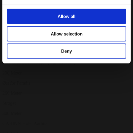
Allow all
Steder i nærheden
Allow selection
Motorring O1
Deny
200 Meter
Bus: Navitas/Kystvejen (Aarhus Kom)
290 Meter
Øst for Paradis
260 Meter
Strøget
800 Meter
CABINN Hotel Aarhus