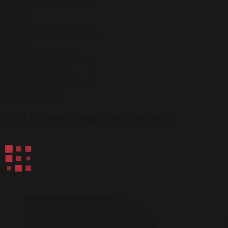
E-mail
*
Valgfri kommentarer
*
Send forespørgsel
Skal du også bruge en Komiker?