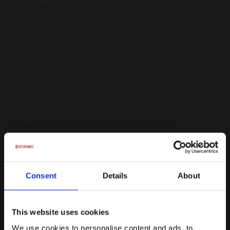
fra menukortet som family style
Inkl. husets vin, øl, sodavand & cocktails ad libitum
Tilkøb: Champagne - 100 kr. pr. kuvert. inkl. moms
Tilkøb: 30 min. ekstra - 50 kr. pr. kuvert. inkl. moms
Tilkøb: Limited edition, more than pizza, pr. pizza - 25 kr. pr. stk.
inkl. moms
Tilkøb: Nutella calzone - 35 kr. pr. kuvert. inkl. moms
Tilkøb: Brooklyn øl - 50 kr. pr. kuvert. inkl. moms
Tilkøb: Red Bull - 30 kr. pr. kuvert. inkl. moms
Fra
Consent
Details
About
399 kr.
/ Pr. kuvert. inkl. moms
Forespørg på pakke
This website uses cookies
Frankies Feast - 3 timers varighed
We use cookies to personalise content and ads, to