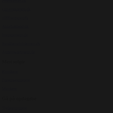
Peterwerner.dk
Oliverstanescu.dk
1000stemmer.dk
Annebakland.dk
Nielsnielsens.dk
Jonathan-christensen.dk
Anderswortmann.dk
Mest solgte
Komikere
Foredragsholdere
Musikere
Gå på opdagelse
Tryllekunstnere