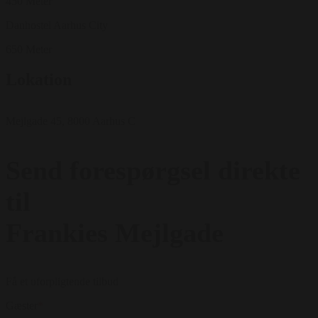
450 Meter
Danhostel Aarhus City
650 Meter
Lokation
Mejlgade 45, 8000 Aarhus C
Send forespørgsel direkte
til
Frankies Mejlgade
Få et uforpligtende tilbud
Gæster
*