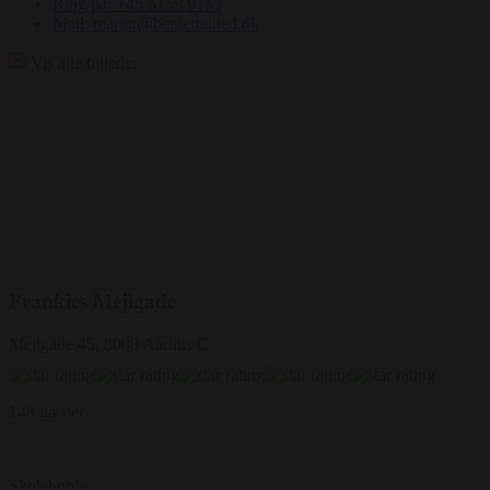
Ring på: +45 5153 9153
Mail: martin@bentertained.dk
Vis alle billeder
Frankies Mejlgade
Mejlgade 45, 8000 Aarhus C
148 gæster
Skoleborde