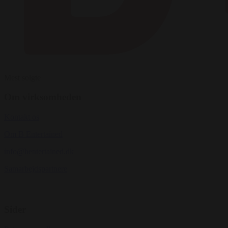
Mest solgte
Om virksomheden
Kontakt os
Om B Entertained
info@bentertained.dk
Samarbejdspartnere
Sider