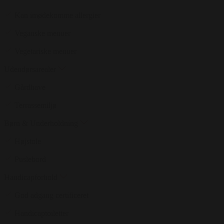
Kan imødekomme allergier
Veganske menuer
Vegetariske menuer
Udendørsarealer
Gårdhave
Terrassemiljø
Børn & Underholdning
Højstole
Puslebord
Handicapforhold
God adgang certificeret
Handicaptoiletter