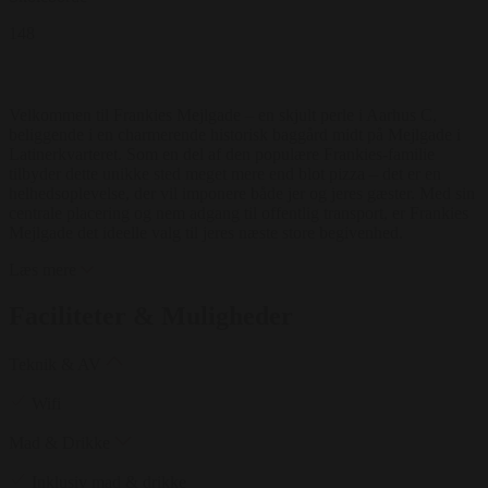
148
Velkommen til Frankies Mejlgade – en skjult perle i Aarhus C,
beliggende i en charmerende historisk baggård midt på Mejlgade i
Latinerkvarteret. Som en del af den populære Frankies-familie
tilbyder dette unikke sted meget mere end blot pizza – det er en
helhedsoplevelse, der vil imponere både jer og jeres gæster. Med sin
centrale placering og nem adgang til offentlig transport, er Frankies
Mejlgade det ideelle valg til jeres næste store begivenhed.
Læs mere
Faciliteter & Muligheder
Teknik & AV
Wifi
Mad & Drikke
Inklusiv mad & drikke