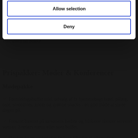
Tilkøbsmuligheder: Natmad (100 kr), husets spiritus pr.
Allow selection
påbegyndt time (69 kr)
Fra
Deny
1395 kr.
/ Pr. kuvert. inkl. moms
Forespørg på pakke
Prispakker: Møder & Konferencer
Mødepakke
Formiddagsbuffet inkl. udvalg af fx hjemmebagt brød, pålæg,
oste, smoothies, juicer og grønne snacks - en god måde at starte
dagen på.
Frokost baseret på sæsonens bedste og friskeste råvarer serveret
som en 2-retters menu eller som buffet.
Ønsker du en anderledes frokost tilbyder vi alternative