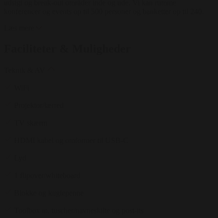
udsigt og break-out områder inde og ude. Vi kan rumme
konferencer og events op til 500 personer og banketter op til 240.
Læs mere
Faciliteter & Muligheder
Teknik & AV
WiFi
Projektor/lærred
TV skærm
HDMI kabel og omformer til USB-C
Lyd
1 flipover/whiteboard
Blokke og kuglepenne
Toolbox m. tuscher/navneskilte og post-its