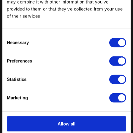
may combine it with other information that you’ve
Kaffe og te
provided to them or that they’ve collected from your use
Duge og alm. oppyntning (Ikke blomster)
of their services.
Tilkøbsmuligheder: Natmad (100 kr), husets spiritus pr.
påbegyndt time (69 kr) )
Consent
Fra
Necessary
Selection
999 kr.
/ Pr. kuvert. inkl. moms
Forespørg på pakke
Preferences
Banket pakke 8 timer
Statistics
Velkomstdrink
3-retters menu eller buffet
Marketing
Vin, øl og vand ad libitum
Kaffe og the
Allow all
Duge og alm. oppyntning (ikke blomster)