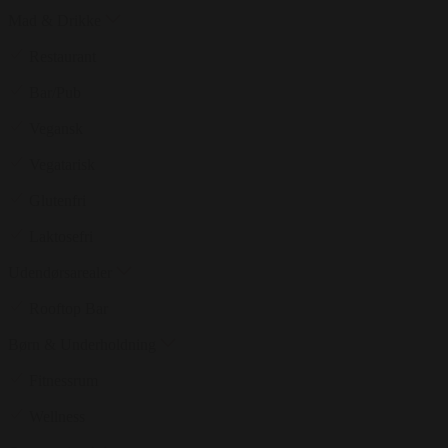
Mad & Drikke
Restaurant
Bar/Pub
Vegansk
Vegatarisk
Glutenfri
Laktosefri
Udendørsarealer
Rooftop Bar
Børn & Underholdning
Fitnessrum
Wellness