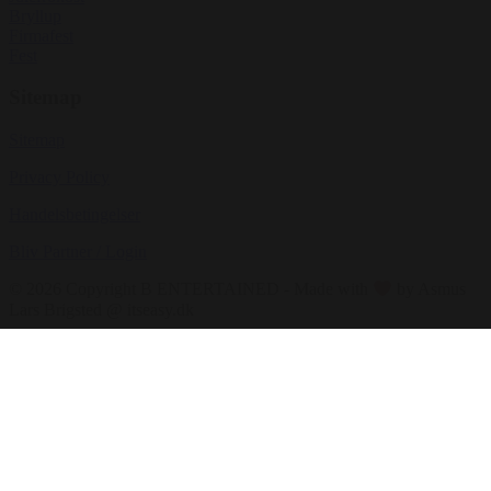
Bryllup
Firmafest
Fest
Sitemap
Sitemap
Privacy Policy
Handelsbetingelser
Bliv Partner / Login
© 2026 Copyright B ENTERTAINED - Made with
by Asmus
Lars Brigsted @ itseasy.dk