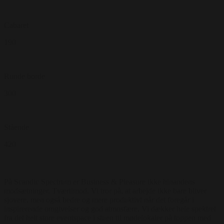
Cabaret
190
Runde borde
300
Stående
420
På Scandic Spectrum er Business & Pleasure ikke hinandens
modsætninger. Tværtimod. Vi tror på, at arbejde ikke bare bliver
sjovere, men også bedre og mere produktivt når det foregår i
inspirerende omgivelser og god atmosfære. Vi dækker hele spektret
fra det helt store eventspace i stuen til mødelokaler på toppen med