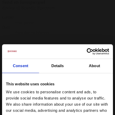
Send en forespørgsel
direkte til Scandic Spectrum
Gæster
Dato
Færdiggør forespørgsel
88% svarer samme dag, og vi garanterer svar indenfor 24 timer på
hverdage
Consent
Details
About
Prispakker
Banket pakke 4 timer
This website uses cookies
Velkomstdrink
We use cookies to personalise content and ads, to
provide social media features and to analyse our traffic.
3-retters menu eller buffet
We also share information about your use of our site with
Vin, øl og vand ad libitum
our social media, advertising and analytics partners who