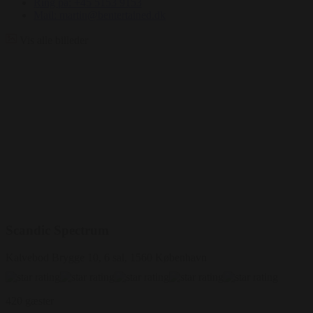
Ring på: +45 5153 9153
Mail: martin@bentertained.dk
Vis alle billeder
Scandic Spectrum
Kalvebod Brygge 10, 6 sal, 1560 København
420 gæster