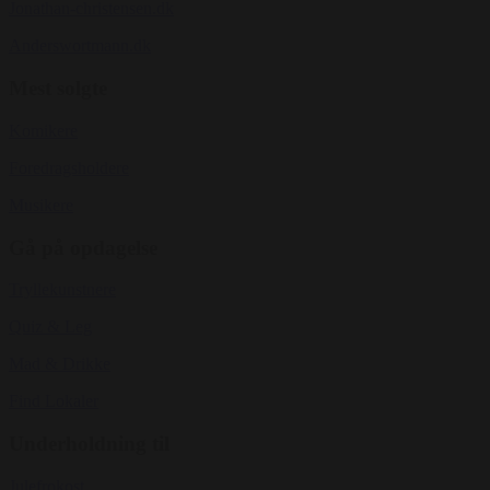
Jonathan-christensen.dk
Anderswortmann.dk
Mest solgte
Komikere
Foredragsholdere
Musikere
Gå på opdagelse
Tryllekunstnere
Quiz & Leg
Mad & Drikke
Find Lokaler
Underholdning til
Julefrokost