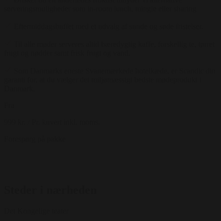
serveringsmuligheder som in-room lunch, mingle eller sharing
Eftermiddagsbuffet med et udvalg af sunde og søde fristelser.
Til alle møder serveres altid bæredygtig kaffe, forskellig te, tørret
frugt og nødder samt frisk frugt og vand.
Som Danmarks eneste Svanemærkede hotelkæde, er Scandic din
garanti for, at du vælger det miljømæssigt bedste mødeprodukt i
Danmark.
Fra
999 kr.
/ Pr. kuvert inkl. moms.
Forespørg på pakke
Steder i nærheden
Det Kongelige teater