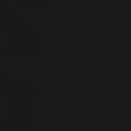
Om virksomheden
Kontakt os
Om B Entertained
info@bentertained.dk
Samarbejdspartnere
Sider
Peterwerner.dk
Oliverstanescu.dk
1000stemmer.dk
Annebakland.dk
Nielsnielsens.dk