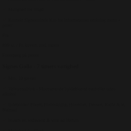
Mulighed for tilkøb
Kontakt Signesminde Kro for informationer omkring menu +
priser
Fra
899 kr.
/ Pr. kuvert. inkl. moms
Forespørg på pakke
Signes Galla - 7 timers varighed
Min. 10 gæster
Velkomstdrink - Mousserende hyldeblomst med/eller uden
alkohol
Indeholder: Forret, Forfriskning, Hovedret, Dessert, Kaffe & te,
Natmad
Husets øl, sodavand & vine ad libitum
Mulighed for tilkøb