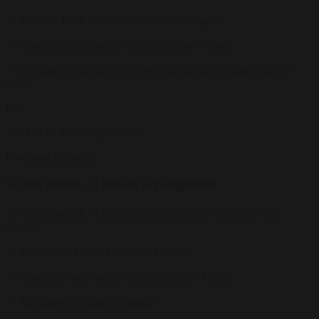
Kaffe & Te ad libitum med kroens småkager
Husets øl, sodavand & vine ad libitum i 7 timer
Kontakt Signesminde Kro for informationer omkring menu +
priser
Fra
739 kr.
/ Pr. kuvert. inkl. moms
Forespørg på pakke
Signes buffet - 4 timers arrangement
Velkomstdrink - Mousserende hyldeblomst med/eller uden
alkohol
Indeholder: Forret, Hovedret, Dessert
Husets øl, sodavand & vine ad libitum i 4 timer
Mulighed for tilkøb af natmad