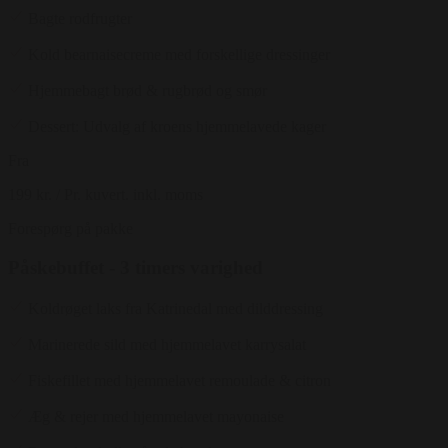
Bagte rodfrugter
Kold bearnaisecreme med forskellige dressinger
Hjemmebagt brød & rugbrød og smør
Dessert: Udvalg af kroens hjemmelavede kager
Fra
199 kr.
/ Pr. kuvert. inkl. moms
Forespørg på pakke
Påskebuffet - 3 timers varighed
Koldrøget laks fra Katrinedal med dilddressing
Marinerede sild med hjemmelavet karrysalat
Fiskefillet med hjemmelavet remoulade & citron
Æg & rejer med hjemmelavet mayonaise