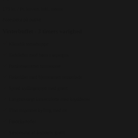
175 kr.
/ Pr. kuvert. inkl. moms
Forespørg på pakke
Vinterbuffet - 3 timers varighed
Klassisk tomatsuppe
Tarteletter med høns i asparges
Portionsanrettet tunmousse
Fiskefillet med hjemmerørt remoulade
Sprød kyllingespyd med grønt
Langtidsstegt kalveculotte med krydderier
Thai inspireret kylling med ris
Flødekartofler
Sæsonsalat af årstidens grønt