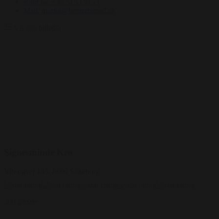
Ring på: +45 5153 9153
Mail: martin@bentertained.dk
Vis alle billeder
Signesminde Kro
Viborgvej 145, 8600 Silkeborg
200 gæster