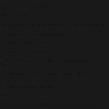
349 kr.
/ Pr. kuvert. inkl. moms
Forespørg på pakke
Bondebuffet - uden drikkevarer - 4 timers varighed
Indeholder: Forret, Hovedret, Dessert
Mulighed for tilkøb af natmad
Masser af tilkøbsmuligheder
Kontakt Signesminde Kro for informationer omkring menu +
priser
Velkomstdrink - Mousserende hyldeblomst med/eller uden
alkohol
Drikkevarer afregnes efter forbrug
Fra
419 kr.
/ Pr. kuvert. inkl. moms