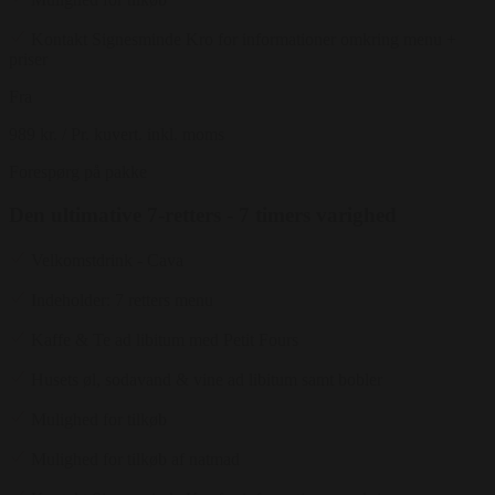
Kontakt Signesminde Kro for informationer omkring menu +
priser
Fra
989 kr.
/ Pr. kuvert. inkl. moms
Forespørg på pakke
Den ultimative 7-retters - 7 timers varighed
Velkomstdrink - Cava
Indeholder: 7 retters menu
Kaffe & Te ad libitum med Petit Fours
Husets øl, sodavand & vine ad libitum samt bobler
Mulighed for tilkøb
Mulighed for tilkøb af natmad