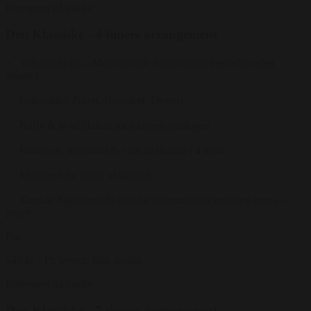
Forespørg på pakke
Den Klassiske - 4 timers arrangement
Velkomstdrink - Mousserende hyldeblomst med/eller uden
alkohol
Indeholder: Forret, Hovedret, Dessert
Kaffe & te ad libitum med kroens småkager
Husets øl, sodavand & vine ad libitum i 4 timer
Mulighed for tilkøb af natmad
Kontakt Signesminde Kro for informationer omkring menu +
priser
Fra
649 kr.
/ Pr. kuvert. inkl. moms
Forespørg på pakke
Den Klassiske - 7 timers arrangement