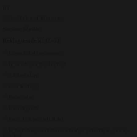
Fra
499 kr.
/ Pr. kuvert inkl. moms.
Forespørg på pakke
Heldagsmøde kl. 09-21
Morgenbuffet i restauranten:
Hjemmebagt rugbrød og brød
3-4 slags pålæg
Scrambled eggs
Bacon/pølser
Forskellige oste
Kaffe, Te & juice ad libitum
Under hele mødet vil der være fri adgang til kaffe, te, juice og
frisk frugt