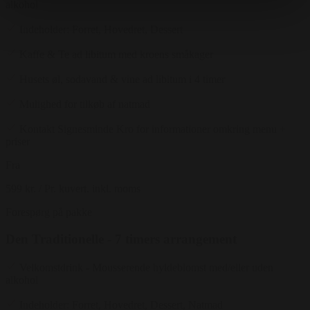
alkohol
Indeholder: Forret, Hovedret, Dessert
Kaffe & Te ad libitum med kroens småkager
Husets øl, sodavand & vine ad libitum i 4 timer
Mulighed for tilkøb af natmad
Kontakt Signesminde Kro for informationer omkring menu +
priser
Fra
599 kr.
/ Pr. kuvert. inkl. moms
Forespørg på pakke
Den Traditionelle - 7 timers arrangement
Velkomstdrink - Mousserende hyldeblomst med/eller uden
alkohol
Indeholder: Forret, Hovedret, Dessert, Natmad