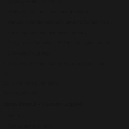
Røget dyrekølle på salatbund
Hvidløgsstegt lammeculotte med flødekartofler
Marineret svinefilet med middelhavskartofler med pesto
Forskellige salat med hjemmelavet dressing
2 slags oste - Gammelknas & Brie , hertil syltede nødder
2 forskellige slags kage
Serveret med hjemmebagt brød & rugbrød samt smør
Fra
219 kr.
/ Pr. kuvert. inkl. moms
Forespørg på pakke
Signes Brunch - 3 timers varighed
Min. 8 gæster
Yoghurt med sprød müsli