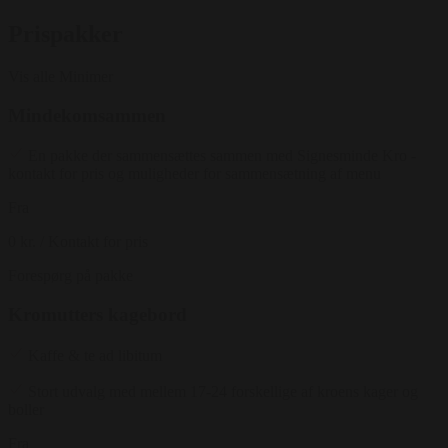
Prispakker
Vis alle
Minimer
Mindekomsammen
En pakke der sammensættes sammen med Signesminde Kro -
kontakt for pris og muligheder for sammensætning af menu
Fra
0 kr.
/ Kontakt for pris
Forespørg på pakke
Kromutters kagebord
Kaffe & te ad libitum
Stort udvalg med mellem 17-24 forskellige af kroens kager og
boller
Fra