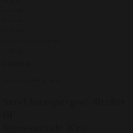
Hinge Sø
4 Kilometer
Slotsholmen
7 Kilometer
AQUA Akvarium & Dyrepark
10 Kilometer
Lokation
Viborgvej 145, 8600 Silkeborg
Send forespørgsel direkte
til
Signesminde Kro