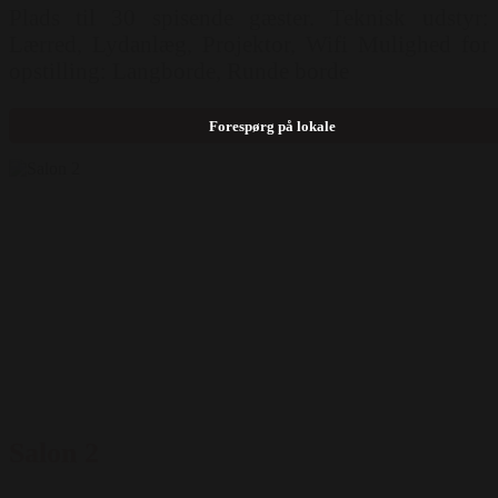
Plads til 30 spisende gæster. Teknisk udstyr:
Lærred, Lydanlæg, Projektor, Wifi Mulighed for
opstilling: Langborde, Runde borde
Forespørg på lokale
Salon 2