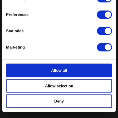
Min. 10 gæster
Preferences
Velkomstdrink - Mousserende hyldeblomst med/eller uden
alkohol
Statistics
Indeholder: Forret, Hovedret, Dessert, Natmad
Husets øl, sodavand & vine ad libitum i 7 timer
Marketing
Kontakt Signesminde Kro for informationer omkring menu +
priser
Fra
Allow all
729 kr.
/ Pr. kuvert. inkl. moms
Forespørg på pakke
Allow selection
Den Traditionelle - 4 timers arrangement
Deny
Min. 10 gæster
Velkomstdrink - Mousserende hyldeblomst med/eller uden