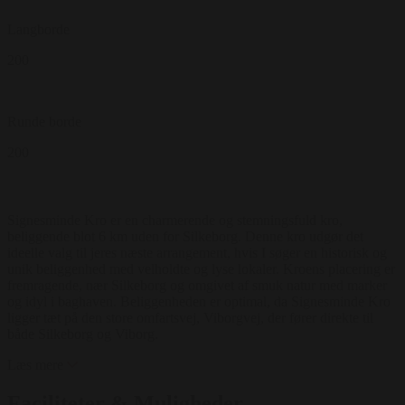
Langborde
200
Runde borde
200
Signesminde Kro er en charmerende og stemningsfuld kro,
beliggende blot 6 km uden for Silkeborg. Denne kro udgør det
ideelle valg til jeres næste arrangement, hvis I søger en historisk og
unik beliggenhed med velholdte og lyse lokaler. Kroens placering er
fremragende, nær Silkeborg og omgivet af smuk natur med marker
og idyl i baghaven. Beliggenheden er optimal, da Signesminde Kro
ligger tæt på den store omfartsvej, Viborgvej, der fører direkte til
både Silkeborg og Viborg.
Læs mere
Faciliteter & Muligheder