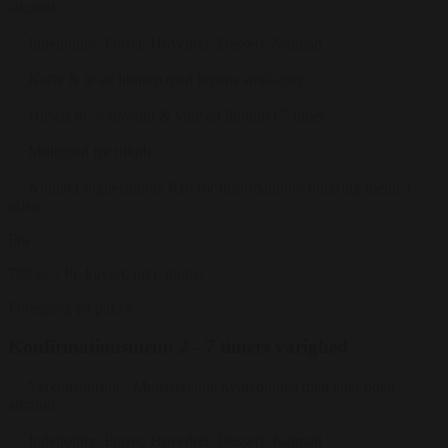
alkohol
Indeholder: Forret, Hovedret, Dessert, Natmad
Kaffe & te ad libitum med kroens småkager
Husets øl, sodavand & vine ad libitum i 7 timer
Mulighed for tilkøb
Kontakt Signesminde Kro for informationer omkring menu +
priser
Fra
739 kr.
/ Pr. kuvert. inkl. moms
Forespørg på pakke
Konfirmationsmenu 2 - 7 timers varighed
Velkomstdrink - Mousserende hyldeblomst med/eller uden
alkohol
Indeholder: Forret, Hovedret, Dessert, Natmad