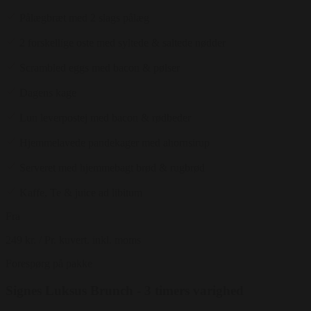
Pålægbræt med 2 slags pålæg
2 forskellige oste med syltede & saltede nødder
Scrambled eggs med bacon & pølser
Dagens kage
Lun leverpostej med bacon & rødbeder
Hjemmelavede pandekager med ahornsirup
Serveret med hjemmebagt brød & rugbrød
Kaffe, Te & juice ad libitum
Fra
249 kr.
/ Pr. kuvert. inkl. moms
Forespørg på pakke
Signes Luksus Brunch - 3 timers varighed