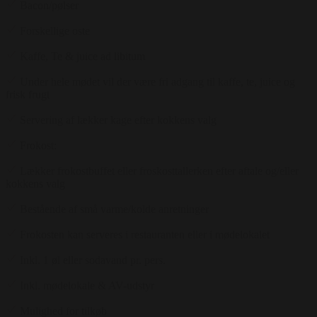
Bacon/pølser
Forskellige oste
Kaffe, Te & juice ad libitum
Under hele mødet vil der være fri adgang til kaffe, te, juice og
frisk frugt
Servering af lækker kage efter kokkens valg
Frokost:
Lækker frokostbuffet eller froskosttallerken efter aftale og/eller
kokkens valg
Bestående af små varme/kolde anretninger
Frokosten kan serveres i restauranten eller i mødelokalet
Inkl. 1 øl eller sodavand pr. pers.
Inkl. mødelokale & AV-udstyr
Mulighed for tilkøb