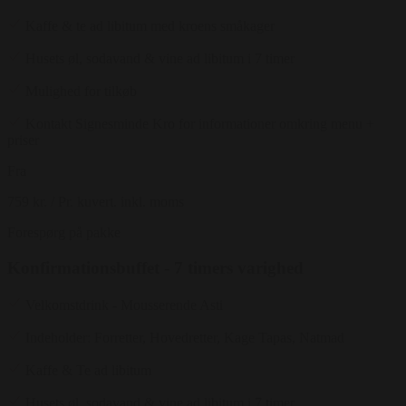
Kaffe & te ad libitum med kroens småkager
Husets øl, sodavand & vine ad libitum i 7 timer
Mulighed for tilkøb
Kontakt Signesminde Kro for informationer omkring menu +
priser
Fra
759 kr.
/ Pr. kuvert. inkl. moms
Forespørg på pakke
Konfirmationsbuffet - 7 timers varighed
Velkomstdrink - Mousserende Asti
Indeholder: Forretter, Hovedretter, Kage Tapas, Natmad
Kaffe & Te ad libitum
Husets øl, sodavand & vine ad libitum i 7 timer