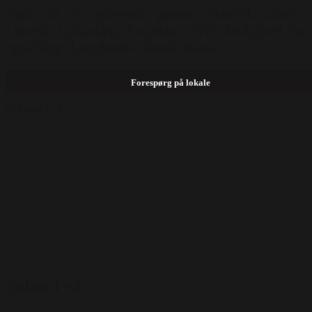
Plads til 36 spisende gæster. Teknisk udstyr:
Lærred, Lydanlæg, Projektor, Wifi Mulighed for
opstilling: Langborde, Runde borde
Forespørg på lokale
Salon 1+2