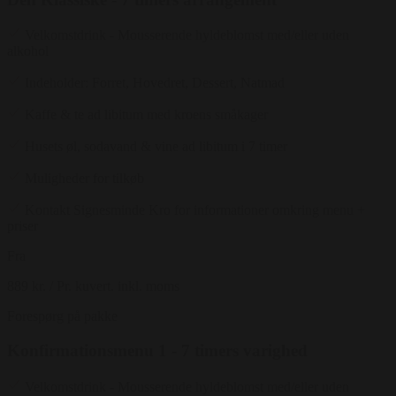
Velkomstdrink - Mousserende hyldeblomst med/eller uden
alkohol
Indeholder: Forret, Hovedret, Dessert, Natmad
Kaffe & te ad libitum med kroens småkager
Husets øl, sodavand & vine ad libitum i 7 timer
Muligheder for tilkøb
Kontakt Signesminde Kro for informationer omkring menu +
priser
Fra
889 kr.
/ Pr. kuvert. inkl. moms
Forespørg på pakke
Konfirmationsmenu 1 - 7 timers varighed
Velkomstdrink - Mousserende hyldeblomst med/eller uden