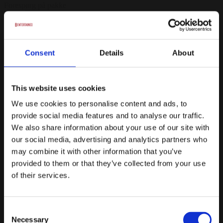
Forespørg på pakke
Bondebuffet - 4 timers arrangement
Min. 10 gæster
Consent
Details
About
Indeholder: Forret, Hovedret, Dessert
Mulighed for tilkøb af natmad
This website uses cookies
Husets øl, sodavand & vine ad libitum i 4 timer
We use cookies to personalise content and ads, to
provide social media features and to analyse our traffic.
Kontakt Signesminde Kro for informationer omkring menu +
priser
We also share information about your use of our site with
our social media, advertising and analytics partners who
Velkomstdrink - Mousserende hyldeblomst med/eller uden
may combine it with other information that you’ve
alkohol
provided to them or that they’ve collected from your use
Fra
of their services.
589 kr.
/ Pr. kuvert. inkl. moms
Forespørg på pakke
Consent
Necessary
Bondebuffet - 7 timers arrangement
Selection