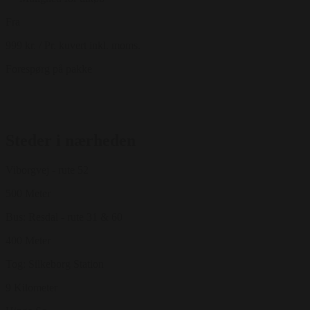
Fra
999 kr.
/ Pr. kuvert inkl. moms.
Forespørg på pakke
Steder i nærheden
Viborgvej - rute 52
500 Meter
Bus: Resdal - rute 31 & 60
400 Meter
Tog: Silkeborg Station
9 Kilometer