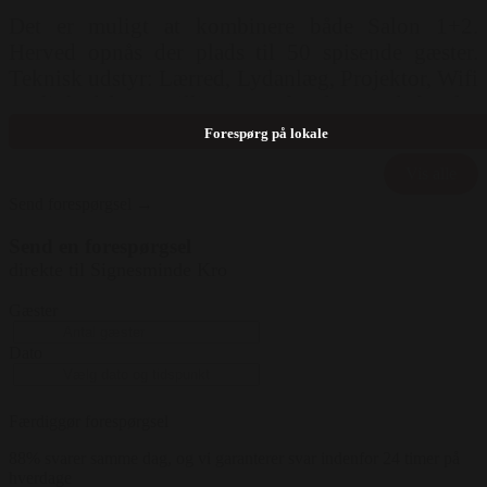
Det er muligt at kombinere både Salon 1+2.
Herved opnås der plads til 50 spisende gæster.
Teknisk udstyr: Lærred, Lydanlæg, Projektor, Wifi
Mulighed for opstilling: Langborde, Runde borde
Forespørg på lokale
Vis alle
Send forespørgsel →
Send en forespørgsel
direkte til Signesminde Kro
Gæster
Dato
Færdiggør forespørgsel
88% svarer samme dag, og vi garanterer svar indenfor 24 timer på
hverdage