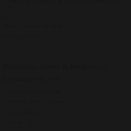
Kontakt Signesminde Kro for informationer omkring menu +
priser
Fra
1099 kr.
/ Pr. kuvert. inkl. moms
Forespørg på pakke
Prispakker: Møder & Konferencer
Halvdagsmøde kl. 09-13
Morgenbuffet i restauranten:
Hjemmebagt rugbrød og brød
3-4 slags pålæg
Scrambled eggs