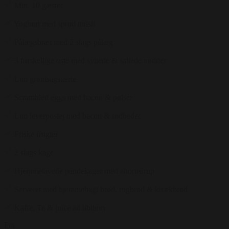
Min. 10 gæster
Yoghurt med sprød müsli
Pålægsbræt med 2 slags pålæg
3 forskellige oste med syltede & saltede nødder
Lun grøntsagstærte
Scrambled eggs med bacon & pølser
Lun leverpostej med bacon & rødbeder
Friske frugter
2 slags kage
Hjemmelavede pandekager med ahornsirup
Serveret med hjemmebagt brød, rugbrød & knækbrød
Kaffe, Te & juice ad libitum
Fra