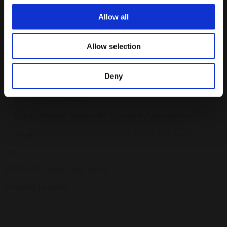
Mindst 16 gæster
Allow all
Velkomstdrink
Snacks af køkkenchefens udvalg
Allow selection
Dagens brød med pisket smør
Deny
3 serveringer af Madklubbens klassikere ud fra sæsonens råvarer
Drikkevarer ad libitum:
Bobler, Hvidvin, Rødvin, Øl, Lemonade, Vand m/u brus
Tilkøb: Cocktail pitchers - 100 kr. pr. kuvert. inkl. moms
Fra
1200 kr.
/ Pr. kuvert. inkl. moms
Forespørg på pakke