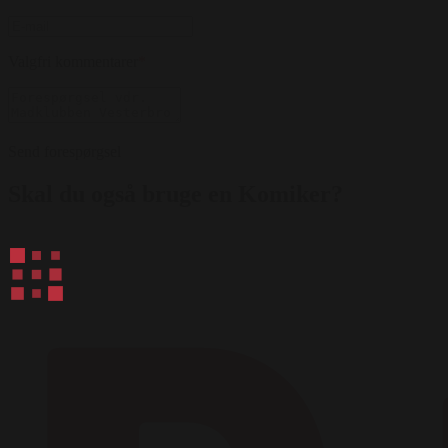
Valgfri kommentarer
*
Send forespørgsel
Skal du også bruge en Komiker?