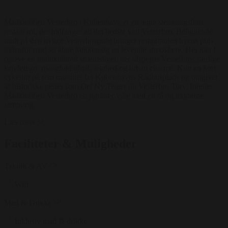
Madklubben Vesterbro i København er en ægte stemningsfuld
restaurant, der indfanger alt det bedste ved Vesterbro. Beliggende
midt på den livlige Vesterbrogade bringer restauranten byens puls
indenfor med sit åbne køkken og en levende atmosfære. Her kan I
opleve en multikulturel smeltedigel, der afspejler Vesterbros særlige
kendetegn: mangfoldighed, ægthed og urban charme. Kun en kort
cykeltur på fem minutter fra Københavns Rådhusplads og omgivet
af historiske perler som Det Ny Teater og Vesterbro Torv, forener
Madklubben Vesterbro en jordnær vibe med en rå og moderne
stemning.
Læs mere
Faciliteter & Muligheder
Teknik & AV
Wifi
Mad & Drikke
Inklusiv mad & drikke