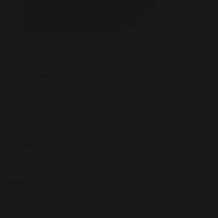
Mest solgte
Om virksomheden
Kontakt os
Om B Entertained
info@bentertained.dk
Samarbejdspartnere
Sider
Peterwerner.dk
Oliverstanescu.dk