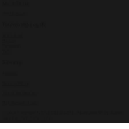
Mad & Drikke
Find Lokaler
Underholdning til
Julefrokost
Bryllup
Firmafest
Fest
Sitemap
Sitemap
Privacy Policy
Handelsbetingelser
Bliv Partner / Login
© 2026 Copyright B ENTERTAINED - Made with
by Asmus
Lars Brigsted @ itseasy.dk