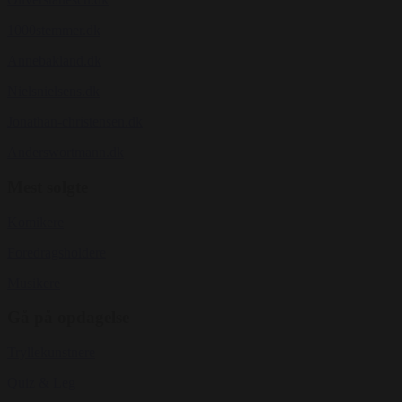
1000stemmer.dk
Annebakland.dk
Nielsnielsens.dk
Jonathan-christensen.dk
Anderswortmann.dk
Mest solgte
Komikere
Foredragsholdere
Musikere
Gå på opdagelse
Tryllekunstnere
Quiz & Leg