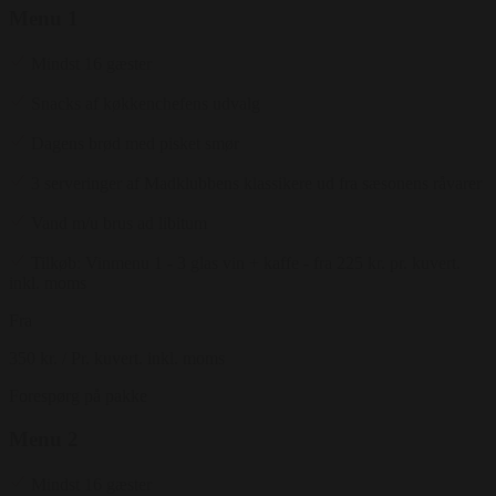
Menu 1
Mindst 16 gæster
Snacks af køkkenchefens udvalg
Dagens brød med pisket smør
3 serveringer af Madklubbens klassikere ud fra sæsonens råvarer
Vand m/u brus ad libitum
Tilkøb: Vinmenu 1 - 3 glas vin + kaffe - fra 225 kr. pr. kuvert.
inkl. moms
Fra
350 kr.
/ Pr. kuvert. inkl. moms
Forespørg på pakke
Menu 2
Mindst 16 gæster