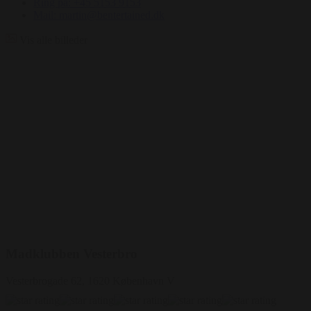
Ring på: +45 5153 9153
Mail: martin@bentertained.dk
Vis alle billeder
Madklubben Vesterbro
Vesterbrogade 62, 1620 København V