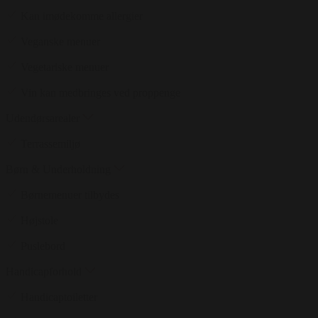
Kan imødekomme allergier
Veganske menuer
Vegetariske menuer
Vin kan medbringes ved proppenge
Udendørsarealer
Terrassemiljø
Børn & Underholdning
Børnemenuer tilbydes
Højstole
Puslebord
Handicapforhold
Handicaptoiletter