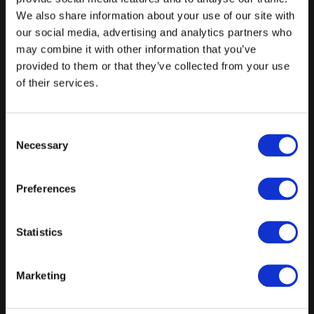
We also share information about your use of our site with
Velkomstdrink
our social media, advertising and analytics partners who
Snacks af køkkenchefens udvalg
may combine it with other information that you’ve
provided to them or that they’ve collected from your use
Dagens brød med pisket smør
of their services.
3 serveringer af Madklubbens klassikere ud fra sæsonens råvarer
Drikkevarer - 2 pr. ps:
Consent
Necessary
Øl, Vin, Lemonade
Selection
Kaffe & The
Preferences
Vand m/u brus ad libitum
Fra
Statistics
795 kr.
/ Pr. kuvert. inkl. moms
Forespørg på pakke
Marketing
All In