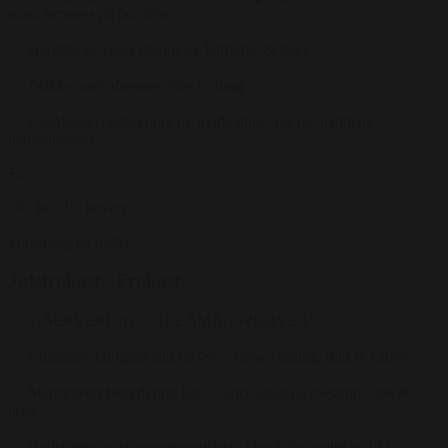
m.m. serveres på bordene
Herefter serveres økologisk kaffe/the & kage
Drikkevarer afregnes efter forbrug
Lokaleleje, opdækning m. hvide duge, lys og årstidens
naturblomster
Fra
295 kr.
/ Pr. kuvert
Forespørg på pakke
Julefrokost - Frokost
1. SERVERING “JULE SMAGSPRØVER”
Christians Øpigens sild m/38% creme / rødløg, dild & kapers
Marmoreret bæredygtig laks / sauce lavet på roesirup / sne &
urter
Rødspætte m/ svamperemoulade / blomkålscrudité & dild