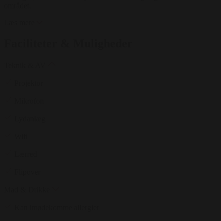
området.
Læs mere
Faciliteter & Muligheder
Teknik & AV
Projektor
Mikrofon
Lydanlæg
Wifi
Lærred
Flipover
Mad & Drikke
Kan imødekomme allergier