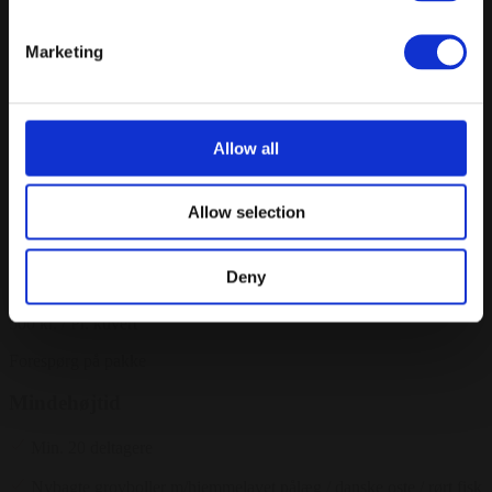
Tilkøb: Opgradering af timer og menu - til. 195 kr. pr. kuvert
Marketing
Tilkøb: 3 x snacks - til. 75 kr. pr. kuvert
Tilkøb: Mellemret - til. 95 kr. pr. kuvert
Allow all
Tilkøb: Alle drikkevarer inkluderet (ex. spiritus) - til. 450 kr. pr.
kuvert
Tilkøb: Petit Fours - til. 45 kr. pr. kuvert
Allow selection
Tilkøb: Natmad - til. 95 kr. pr. kuvert
Deny
Fra
500 kr.
/ Pr. kuvert
Forespørg på pakke
Mindehøjtid
Min. 20 deltagere
Nybagte grovboller m/hjemmelavet pålæg / danske oste / rørt fisk