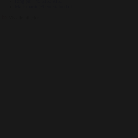
Ring på: +45 5153 9153
Mail: martin@bentertained.dk
Vis alle billeder