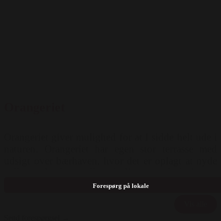
Orangeriet
Orangeriet giver mulighed for at I sidde helt ude i
naturen. Orangeriet har egen stor terrasse med
udsigt over bærhaven, hvor det er oplagt at nyde
velkomstdrinken eller kaffen. Mulighed for
opstilling: Runde borde ( 40 pers ) Langborde ( 40
Forespørg på lokale
pers )
Vis alle
Send forespørgsel →