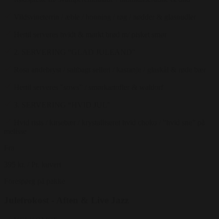
Vildsvineterrin / æble / honning / røg / nødder & glasnudler
Hertil serveres hvidt & mørkt brød m/ pisket smør
2. SERVERING “GLAD JULEAND”
Rosa andebryst / saltbagt selleri / kastanje / glaskål & røde bær
Hertil serveres ”sows” / smørkartofler & waldorf
3. SERVERING “HVID JUL”
Hvid risis / kirsebær / krystalliseret hvid choko / ”hvid sne” på
melisse
Fra
395 kr.
/ Pr. kuvert
Forespørg på pakke
Julefrokost - Aften & Live Jazz