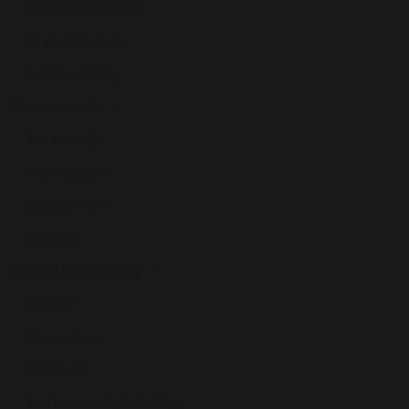
Vegetariske menuer
Veganske menuer
Fuld forplejning
Udendørsarealer
Terrassemiljø
Skov og natur
Udsigt til vand
Bålplads
Børn & Underholdning
Højstole
Børnemenuer
Puslebord
Stor have med plads til leg