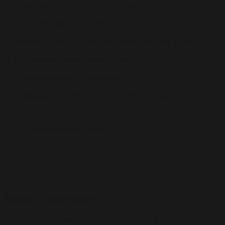
Mødelokale fra kl. 08 -17, Wi-Fi, flipover, projektor/lærred
Let morgenmad ved ankomst m/lokal most
Økologisk kaffe/the, frisk frugt/nødder, vand hele dagen
Frokostmenu efter sæsonens råvarer
Eftermiddagskaffe og hjemmebag
Afslutning med hjemmelavet lemonade på terrassen
Fra
595 kr.
/ Pr. kuvert ekskl. moms.
Forespørg på pakke
Steder i nærheden
Sagnlandet Lejre/Land of Legends - A Land to Explore