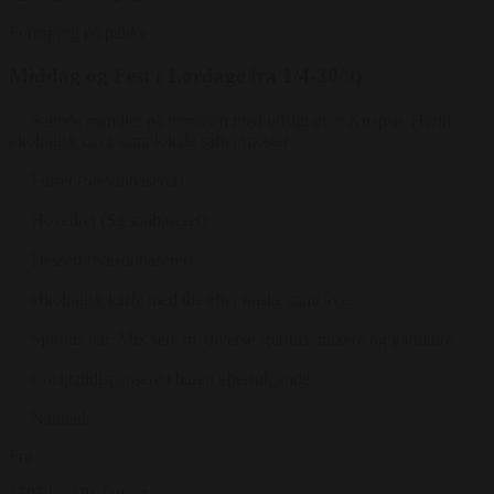
Forespørg på pakke
Middag og Fest ( Lørdage fra 1/4-30/9)
Saltede mandler på terrassen med udsigt over Knapsø. Hertil
økologisk cava samt lokale safter/moster
Forret (Sæsonbaseret)
Hovedret (Sæsonbaseret)
Dessert (Sæsonbaseret)
Økologisk kaffe med the efter ønske samt avec
Spiritus bar. Mix selv m. diverse spiritus, mixere og garniture
Cocktaildispensere i baren efterfølgende
Natmad
Fra
1595 kr.
/ Pr. kuvert