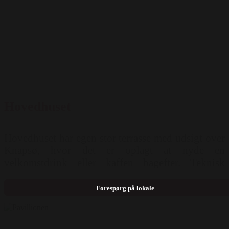
Hovedhuset
Hovedhuset har egen stor terrasse med udsigt over
Knapsø, hvor det er oplagt at nyde en
velkomstdrink eller kaffen bagefter. Teknisk
udstyr: Wifi, Projektor, Flipover, Musikhøjtalere
Mulighed for opstilling: Runde borde ( 120 pers )
Forespørg på lokale
Langborde ( 150 pers )