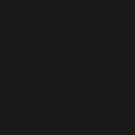
info@bentertained.dk
Samarbejdspartnere
Sider
Peterwerner.dk
Oliverstanescu.dk
1000stemmer.dk
Annebakland.dk
Nielsnielsens.dk
Jonathan-christensen.dk
Anderswortmann.dk
Mest solgte