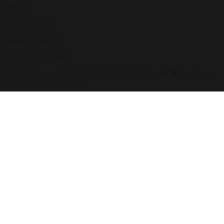
Sitemap
Privacy Policy
Handelsbetingelser
Bliv Partner / Login
© 2026 Copyright B ENTERTAINED - Made with
by Asmus
Lars Brigsted @ itseasy.dk