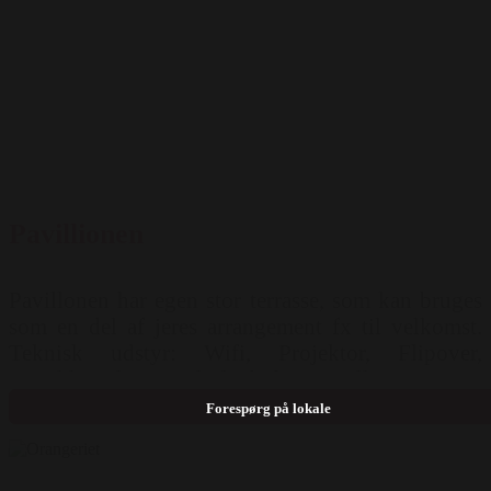
Pavillionen
Pavillonen har egen stor terrasse, som kan bruges
som en del af jeres arrangement fx til velkomst.
Teknisk udstyr: Wifi, Projektor, Flipover,
Musikhøjtalere Mulighed for opstilling: Runde
borde ( 70 pers )
Forespørg på lokale