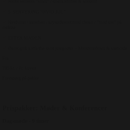
Hertil serveres ”sows” / smørkartofler & waldorf
5. SERVERING “HVID JUL”
Hvid risis / kirsebær / krystalliseret hvid choko / ”hvid sne” på
melisse
EFTER MADEN
Økologisk kaffe/the samt julegodter – Marshmellows & snebolde
Fra
795 kr.
/ Pr. kuvert
Forespørg på pakke
Prispakker: Møder & Konferencer
Dagsmøde - 9 timer