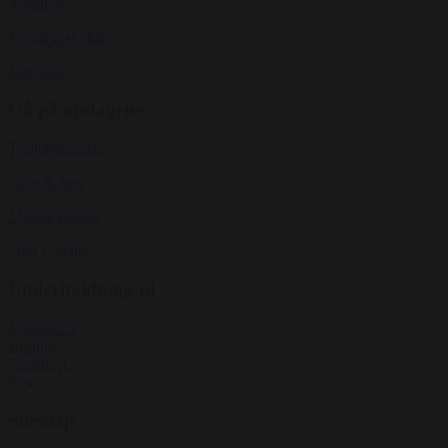
Komikere
Foredragsholdere
Musikere
Gå på opdagelse
Tryllekunstnere
Quiz & Leg
Mad & Drikke
Find Lokaler
Underholdning til
Julefrokost
Bryllup
Firmafest
Fest
Sitemap