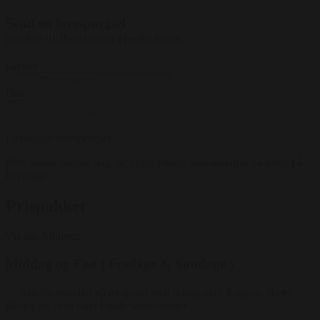
Send en forespørgsel
direkte til Restaurant Herthadalen
Gæster
Dato
Færdiggør forespørgsel
88% svarer samme dag, og vi garanterer svar indenfor 24 timer på
hverdage
Prispakker
Vis alle
Minimer
Middag og Fest ( Fredage & Søndage )
Saltede mandler på terrassen med udsigt over Knapsø. Hertil
økologisk cava samt lokale safter/moster