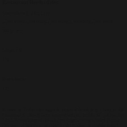
Restaurant Herthadalen
Slangealleen 1, 4320 Lejre
200 gæster
Langborde
150
Runde borde
120
Restaurant Herthadalen ligger forenden af Nordeuropas længste allé
i midten af Sjællands første nationalpark, der hedder Skjoldungernes
Land. Restauranten er opkaldt efter frugtbarhedsgudinden Hertha.
Det siges, at hun bærer skylden for det frodige og smukke natur i