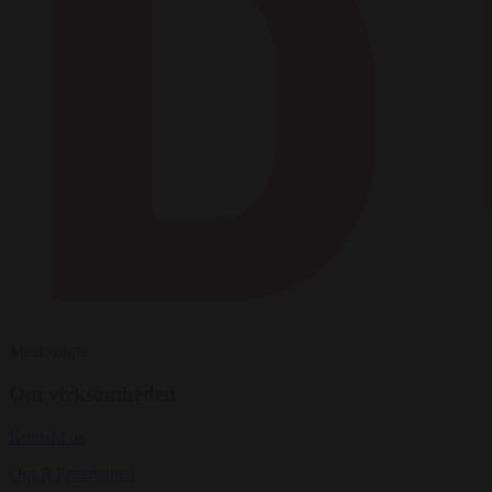
Mest solgte
Om virksomheden
Kontakt os
Om B Entertained