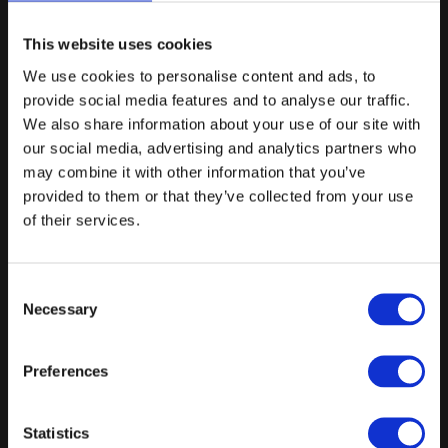
Tilkøb: Alle drikke inkl. (ex spiritus) - til. 450 kr. pr. kuvert
Tilkøb: Petit Fours - til. 45 kr. pr. kuvert
This website uses cookies
We use cookies to personalise content and ads, to
Tilkøb: Natmad - til. 95 kr. pr. kuvert
provide social media features and to analyse our traffic.
Fra
We also share information about your use of our site with
695 kr.
/ Pr. kuvert
our social media, advertising and analytics partners who
may combine it with other information that you’ve
Forespørg på pakke
provided to them or that they’ve collected from your use
Frokost ( Søndage ) - 5 timer
of their services.
Min. 20 deltagere
Consent
Velkomst med saltede mandler
Necessary
Selection
Forret
Hovedret
Preferences
Økologisk kaffe/the efter ønske
Statistics
Lokaleleje, opdækning m. hvideduge, lys og naturblomster