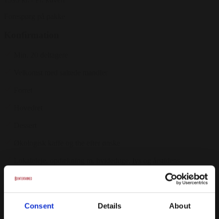
Forespørg på pakke
Konfirmation
Min. 20 deltagere
Velkomst med saltede mandler
Forret
Hovedret
Dessert
Økologisk kaffe og the efter ønske
Lokaleleje, opdækning m. hvideduge, lys og årstidens
naturblomster.
Tilkøb: 3 x snacks - til. 75 kr. pr. kuvert
Tilkøb: Mellemret - til. 95 kr. pr. kuvert
Consent
Details
About