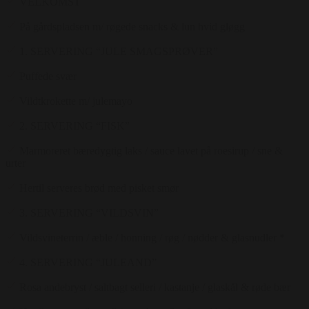
VELKOMST
På gårdspladsen m/ røgede snacks & lun hvid gløgg
1. SERVERING “JULE SMAGSPRØVER”
Puffede svær
Vildtkrokette m/ julemayo
2. SERVERING “FISK”
Marmoreret bæredygtig laks / sauce lavet på roesirup / sne &
urter
Hertil serveres brød med pisket smør
3. SERVERING “VILDSVIN”
Vildsvineterrin / æble / honning / røg / nødder & glasnudler *
4. SERVERING “JULEAND”
Rosa andebryst / saltbagt selleri / kastanje / glaskål & røde bær