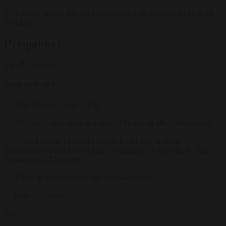
88% svarer samme dag, og vi garanterer svar indenfor 24 timer på
hverdage
Prispakker
Vis alle
Minimer
Smørrebrød
Smørrebrød - Vælg 2 slags
*Der medfølger vand m/u brus ad libitum til alle drikkemenuer.
*Hvis I ønsker Madklubben helt for jer selv er der et
minimumsspend på hvert lokale; Ventesalen: 35 kuverter & Hele
restauranten 85 kuverter.
Tilkøb af vinmenuer muligt (Kontakt venue)
Min. 20 gæster
Fra