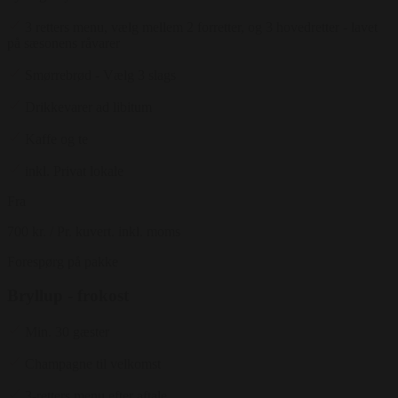
3 retters menu, vælg mellem 2 forretter, og 3 hovedretter - lavet
på sæsonens råvarer
Smørrebrød - Vælg 3 slags
Drikkevarer ad libitum
Kaffe og te
inkl. Privat lokale
Fra
700 kr.
/ Pr. kuvert. inkl. moms
Forespørg på pakke
Bryllup - frokost
Min. 30 gæster
Champagne til velkomst
3-retters menu efter aftale.