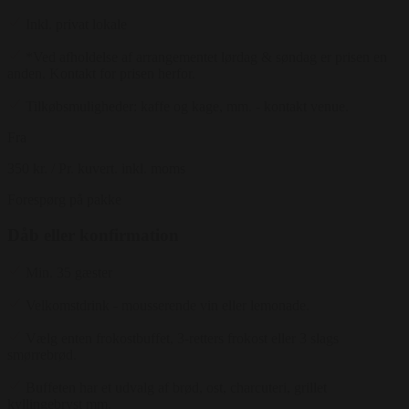
Inkl. privat lokale
*Ved afholdelse af arrangementet lørdag & søndag er prisen en
anden. Kontakt for prisen herfor.
Tilkøbsmuligheder: kaffe og kage, mm. - kontakt venue.
Fra
350 kr.
/ Pr. kuvert. inkl. moms
Forespørg på pakke
Dåb eller konfirmation
Min. 35 gæster
Velkomstdrink - mousserende vin eller lemonade.
Vælg enten frokostbuffet, 3-retters frokost eller 3 slags
smørrebrød.
Buffeten har et udvalg af brød, ost, charcuteri, grillet
kyllingebryst mm.