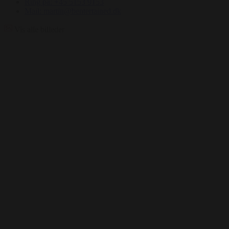
Ring på: +45 5153 9153
Mail: martin@bentertained.dk
Vis alle billeder