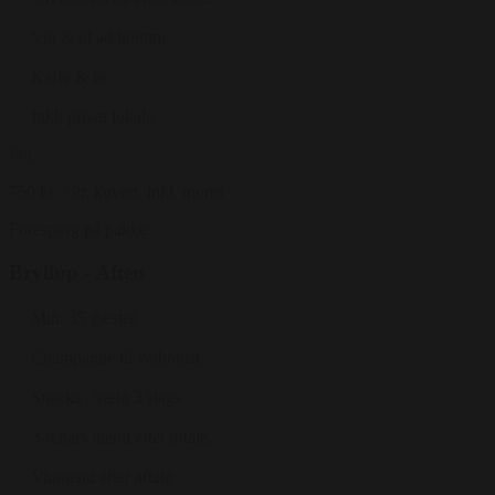
Vin & øl ad libitum.
Kaffe & te.
Inkl. privat lokale.
Fra
750 kr.
/ Pr. kuvert. inkl. moms
Forespørg på pakke
Bryllup - Aften
Min. 35 gæster
Champagne til velkomst.
Snacks - vælg 3 slags
3-retters menu efter aftale.
Vinmenu efter aftale