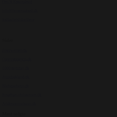
Om B Entertained
info@bentertained.dk
Samarbejdspartnere
Sider
Peterwerner.dk
Oliverstanescu.dk
1000stemmer.dk
Annebakland.dk
Nielsnielsens.dk
Jonathan-christensen.dk
Anderswortmann.dk
Mest solgte