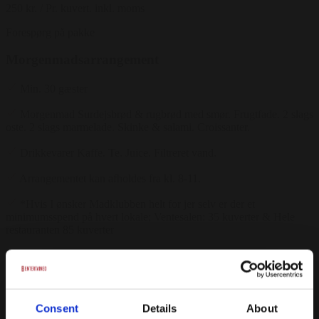
250 kr.
/ Pr. kuvert. inkl. moms
Forespørg på pakke
Morgenmadsarrangement
Min. 30 gæster
Morgenmad Surdejsbrød & rugbrød med smør. Frugtfade. 2 slags
oste. 2 slags marmelade. Skinke & salami. Croissanter.
Drikkevarer Kaffe. Te. Juice. Filtreret vand.
Arrangementet kan afholdes fra kl. 8-11.
*Hvis I ønsker Madklubben helt for jer selv er der et
minimumsspend på hvert lokale; Ventesalen: 35 kuverter & Hele
restauranten 85 kuverter
Fra
250 kr.
/ Pr. kuvert. inkl. moms
Forespørg på pakke
Consent
Details
About