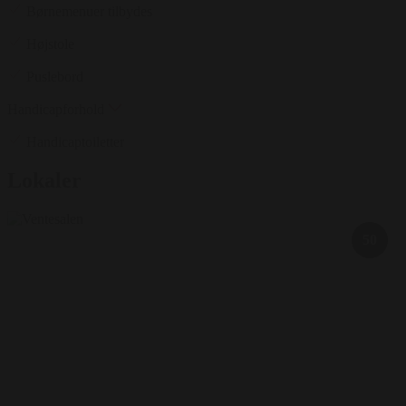
Børnemenuer tilbydes
Højstole
Puslebord
Handicapforhold
Handicaptoiletter
Lokaler
50