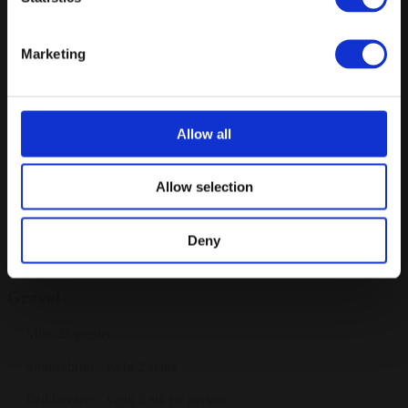
Frokostbuffet
Stor frokostbuffet, noget for enhver smag
Marketing
*Der medfølger vand m/u brus ad libitum til alle drikkemenuer.
*Hvis I ønsker Madklubben helt for jer selv er der et
minimumsspend på hvert lokale; Ventesalen: 35 kuverter & Hele
Allow all
restauranten 85 kuverter.
Tilkøbsmuligheder: Vinmenuer, meget er muligt - kontakt venue
Allow selection
Fra
350 kr.
/ Pr. kuvert. inkl. moms
Deny
Forespørg på pakke
Gravøl
Min. 25 gæster
Smørrebrød - vælg 2 slags
Drikkevarer - vælg 2 stk pr. person