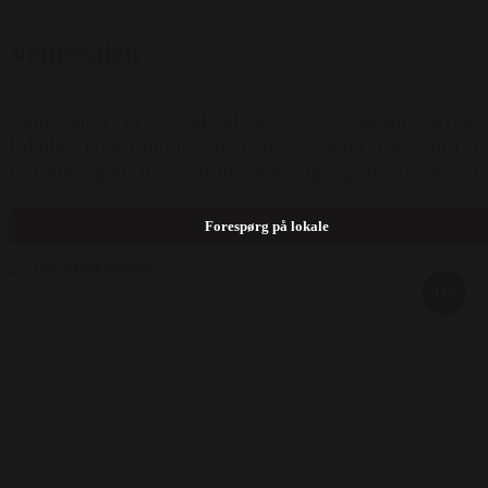
Ventesalen
Ventesalen er et eksklusivt og elegant privat
lokale. Bygningens historie er taget med ind i
indretningen, hvor en herskabelig og luksuriøs stil
pryder lokalet. Mulige bordopstillinger:
Langborde og Runde borde
Forespørg på lokale
115