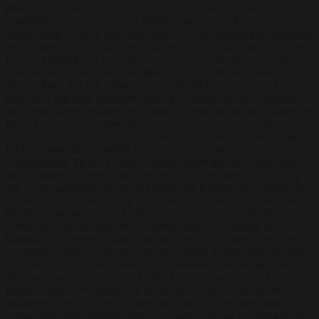
planlægger et større selskab for op til 100 gæster, skaber
Madklubbens erfarne team de perfekte rammer for jeres
arrangement. Med en ideel placering ved Frederiksberg metrostation
og få minutters gang fra både Falkoner Allé og Gammel Kongevej,
forener Madklubben Frederiksberg historisk charme med nutidens
gastronomiske oplevelser. Stemningsfulde lokaler med unikke
detaljer Træd ind i en restaurant, hvor klassisk elegance går hånd i
hånd med autentisk bistrostemning og en moderne Frederiksberg-
vibe. Høje lofter, stukdetaljer og imponerende døråbninger skaber en
luksuriøs atmosfære, mens lædersofaer, Wegners Y-stole og massive
egetræsborde tilfører et strejf af dansk design. Store vinduespartier
fylder rummet med naturligt lys og giver en skøn udsigt over
Frederiksberg. Til mere intime arrangementer tilbyder Madklubben
det eksklusive private lokale, Ventesalen, der emmer af historie og
stil. I sommerhalvåret byder den hyggelige terrasse på en afslappet
ramme til velkomstdrinks og uformelle sammenkomster under åben
himmel. Gastronomi med bistropræg og sæsonens bedste råvarer
Menukortet hos Madklubben Frederiksberg er en hyldest til
klassiske bistroretter – tilsat et moderne twist. Køkkenet prioriterer
sæsonens bedste råvarer og en kreativ tilgang til velkendte favoritter.
Til frokost kan I nyde delikate, sæsonbaserede smørrebrød, mens
aftenmenuen byder på alt fra Madklubbens signaturretter til
familievenlige serveringer i en nyfortolket udgave. Menukortet
opdateres løbende, så hver oplevelse byder på nye, spændende
smagsoplevelser. Skræddersyede arrangementer og personlig service