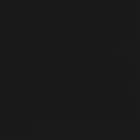
Hos Madklubben Frederiksberg er fleksibilitet og personlig service i
centrum. Hvad enten I planlægger en hyggelig middag, en festlig
fejring eller et stort selskab, står det dedikerede team klar til at
skræddersy en oplevelse, der matcher jeres ønsker. I kan reservere
dele af restauranten eller booke hele lokalet med plads til over 100
gæster – perfekt til både private og erhvervsmæssige begivenheder.
Med års erfaring i eventplanlægning hjælper personalet jer med alt
fra menuvalg til den sidste lille detalje, så I kan nyde jeres
arrangement uden bekymringer. Madklubben – en ny
restaurantkultur Madklubben Frederiksberg er en del af
Madklubben-familien, som består af mere end 40 restauranter i
landets største byer. Siden 2007 har Madklubben været drevet af
visionen om at gøre restaurantoplevelser tilgængelige for alle – ikke
kun ved særlige lejligheder, men også på en helt almindelig tirsdag i
oktober. Med smukke omgivelser, imødekommende service og
velsmagende retter til fornuftige priser har Madklubben skabt en
kultur, hvor det at gå ud at spise er en naturlig del af hverdagen.
Hver restaurant har sin egen unikke identitet, men fælles for dem
alle er en passion for god mad og gode oplevelser. Lad Madklubben
Frederiksberg danne rammen om jeres næste uforglemmelige
begivenhed – hvor gastronomi, atmosfære og service går op i en
højere enhed.
Læs mere