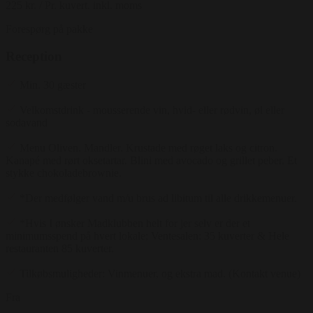
225 kr.
/ Pr. kuvert. inkl. moms
Forespørg på pakke
Reception
Min. 30 gæster
Velkomstdrink - mousserende vin, hvid- eller rødvin, øl eller
sodavand
Menu Oliven. Mandler. Krustade med røget laks og citron.
Kanapé med rørt oksetartar. Blini med avocado og grillet peber. Et
stykke chokoladebrownie.
*Der medfølger vand m/u brus ad libitum til alle drikkemenuer.
*Hvis I ønsker Madklubben helt for jer selv er der et
minimumsspend på hvert lokale; Ventesalen: 35 kuverter & Hele
restauranten 85 kuverter.
Tilkøbsmuligheder: Vinmenuer, og ekstra mad. (Kontakt venue)
Fra