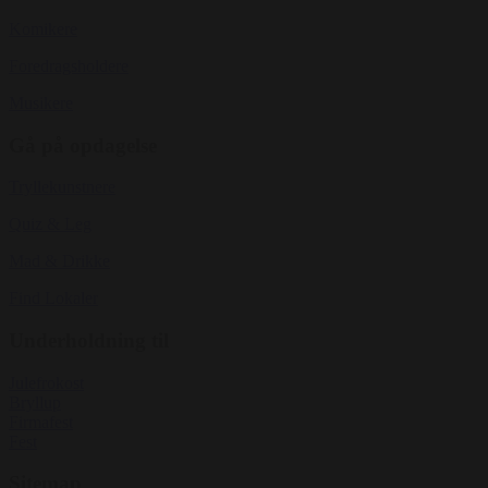
Komikere
Foredragsholdere
Musikere
Gå på opdagelse
Tryllekunstnere
Quiz & Leg
Mad & Drikke
Find Lokaler
Underholdning til
Julefrokost
Bryllup
Firmafest
Fest
Sitemap