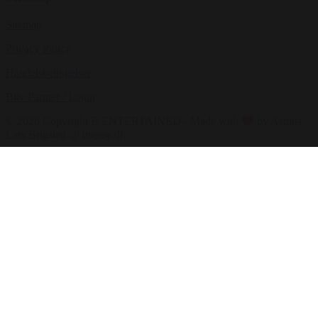
Sitemap
Privacy Policy
Handelsbetingelser
Bliv Partner / Login
© 2026 Copyright B ENTERTAINED - Made with
by Asmus
Lars Brigsted @ itseasy.dk