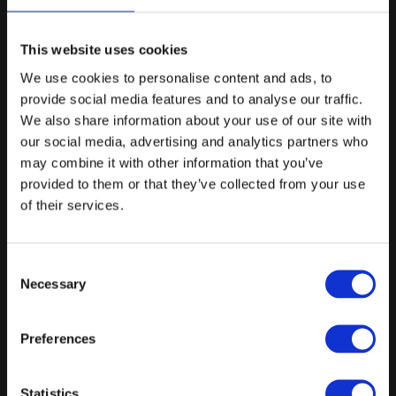
3-retters frokost
Min. 35 gæster
This website uses cookies
We use cookies to personalise content and ads, to
3- retters menu, forret, hovedret og dessert. Bestående af
Sæsonens råvarer
provide social media features and to analyse our traffic.
We also share information about your use of our site with
*Der kan vælges en ret fra hver kategori; en forret, en hovedret
our social media, advertising and analytics partners who
& en dessert.
may combine it with other information that you’ve
*Der medfølger vand m/u brus ad libitum til alle drikkemenuer.
provided to them or that they’ve collected from your use
of their services.
*Hvis I ønsker Madklubben helt for jer selv er der et
minimumsspend på hvert lokale; Ventesalen: 35 kuverter & Hele
restauranten 85 kuverter.
Consent
Tilkøbsmuligheder: vinmenuer , meget er muligt - kontakt venue
Necessary
Selection
Fra
295 kr.
/ Pr. kuvert. inkl. moms
Preferences
Forespørg på pakke
Statistics