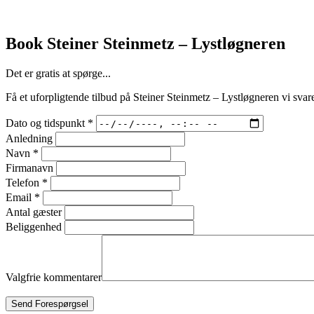
Book Steiner Steinmetz – Lystløgneren
Det er gratis at spørge...
Få et uforpligtende tilbud på Steiner Steinmetz – Lystløgneren vi svarer
Dato og tidspunkt
*
Anledning
Navn
*
Firmanavn
Telefon
*
Email
*
Antal gæster
Beliggenhed
Valgfrie kommentarer
Send Forespørgsel