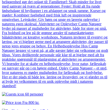
beliggenhed gør det oplagt til: Familietræf: Skab minder for livet
med samvær på tværs af generationer. Fester: Hold alt fra runde
fødselsdage til bryllupper i en afslappet og smuk ramme. Kurser og
møder: Kombiner faglighed med frisk luft og inspirerende
omgivelser. Lejrskoler: Giv børn og unge en lærerig oplevelse i
naturens egen skolesal. Aktiviteter og Oplevelser Camp Nørager
byder på masser af muligheder for aktiviteter, både for store og små.
Fra boldspil og leg på de grønne arealer til naturskattejagter,
bålaktiviteter og kreative workshops. Naturen inviterer til eventyr og
læring, og vi hjælper gerne med at arrangere aktiviteter, der passer til
netop jeres gruppe og behov. En Helhedsoplevelse Hos Camp
Nørager lægger vi vægt på, at alle gæster føler sig velkomne og godt
tilpas. Vores dedikerede personale står klar til at hjælpe med alt fra
praktiske spørgsmål til planlægning af aktiviteter og arrangementer.
Vi brænder for at skabe en helhedsoplevelse, hvor natur, fællesskab
og nærvær går op i en højere enhed. Oplev Camp Nørager – et sted,
hvor naturens ro møder muligheden for fællesskab og fordybelse.
Her er der plads til både leg, læring og livsnyderi, og vi glæder os til
at byde jer velkommen til en unik oplevelse midt i naturens
skønhed!
60 personer
Fra
800 kr.