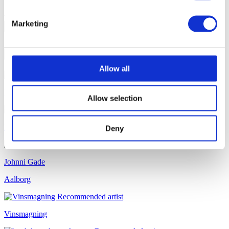
Andre anbefalede artister
Marketing
1
/
Allow all
Preben Palsgård
Allow selection
Lisbeth Zornig Andersen
Deny
Johnni Gade
Aalborg
Vinsmagning