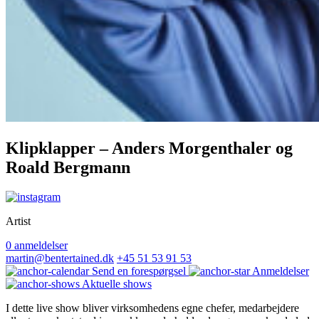
Klipklapper – Anders Morgenthaler og
Roald Bergmann
Artist
0 anmeldelser
martin@bentertained.dk
+45 51 53 91 53
Send en forespørgsel
Anmeldelser
Aktuelle shows
I dette live show bliver virksomhedens egne chefer, medarbejdere