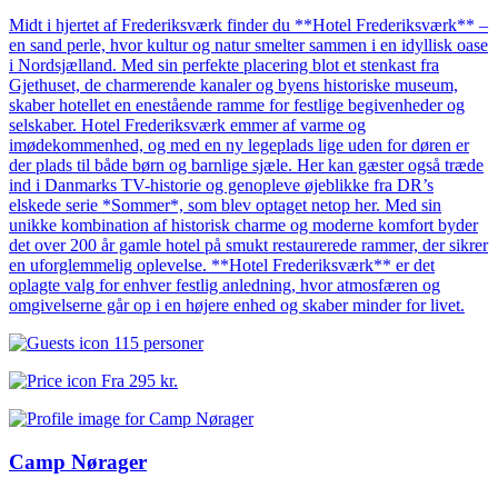
Midt i hjertet af Frederiksværk finder du **Hotel Frederiksværk** –
en sand perle, hvor kultur og natur smelter sammen i en idyllisk oase
i Nordsjælland. Med sin perfekte placering blot et stenkast fra
Gjethuset, de charmerende kanaler og byens historiske museum,
skaber hotellet en enestående ramme for festlige begivenheder og
selskaber. Hotel Frederiksværk emmer af varme og
imødekommenhed, og med en ny legeplads lige uden for døren er
der plads til både børn og barnlige sjæle. Her kan gæster også træde
ind i Danmarks TV-historie og genopleve øjeblikke fra DR’s
elskede serie *Sommer*, som blev optaget netop her. Med sin
unikke kombination af historisk charme og moderne komfort byder
det over 200 år gamle hotel på smukt restaurerede rammer, der sikrer
en uforglemmelig oplevelse. **Hotel Frederiksværk** er det
oplagte valg for enhver festlig anledning, hvor atmosfæren og
omgivelserne går op i en højere enhed og skaber minder for livet.
115 personer
Fra
295 kr.
Camp Nørager