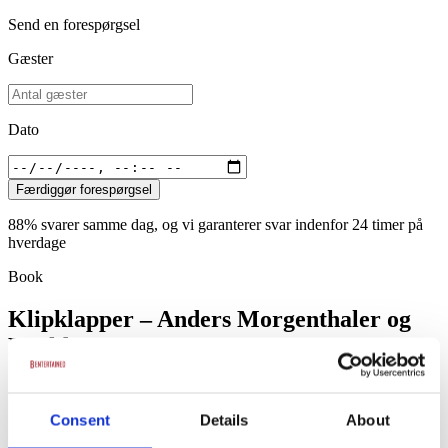
Send en forespørgsel
Gæster
Dato
Færdiggør forespørgsel
88% svarer samme dag, og vi garanterer svar indenfor 24 timer på
hverdage
Book
Klipklapper – Anders Morgenthaler og
Roald Bergmann
Få et uforpligtende tilbud
Hurtigt svar på din forespørgse
Consent
Details
About
Skal det gå lynende hurtigt kan vi altid kontaktes på tlf.
+45 51 53