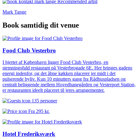
Mark Tange
Book samtidig dit venue
Food Club Vesterbro
I hjertet af København ligger Food Club Vesterbro, en
stemningsfuld restaurant på Vesterbrogade 6E. Her bringes gadens
energi indenfor, og det åbne køkken placerer jer midt i det
pulserende byliv. Kun 10 minutters gang fra Rådhuspladsen og
centralt beliggende mellem Hovedbanegården og Vesterport Station,
er restauranten ideelt placeret til jeres arrangementer.
135 personer
Fra
295 kr.
Hotel Frederiksværk