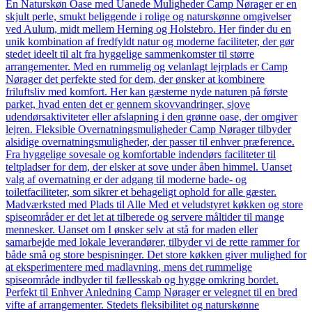
En Naturskøn Oase med Uanede Muligheder Camp Nørager er en
skjult perle, smukt beliggende i rolige og naturskønne omgivelser
ved Aulum, midt mellem Herning og Holstebro. Her finder du en
unik kombination af fredfyldt natur og moderne faciliteter, der gør
stedet ideelt til alt fra hyggelige sammenkomster til større
arrangementer. Med en rummelig og velanlagt lejrplads er Camp
Nørager det perfekte sted for dem, der ønsker at kombinere
friluftsliv med komfort. Her kan gæsterne nyde naturen på første
parket, hvad enten det er gennem skovvandringer, sjove
udendørsaktiviteter eller afslapning i den grønne oase, der omgiver
lejren. Fleksible Overnatningsmuligheder Camp Nørager tilbyder
alsidige overnatningsmuligheder, der passer til enhver præference.
Fra hyggelige sovesale og komfortable indendørs faciliteter til
teltpladser for dem, der elsker at sove under åben himmel. Uanset
valg af overnatning er der adgang til moderne bade- og
toiletfaciliteter, som sikrer et behageligt ophold for alle gæster.
Madværksted med Plads til Alle Med et veludstyret køkken og store
spiseområder er det let at tilberede og servere måltider til mange
mennesker. Uanset om I ønsker selv at stå for maden eller
samarbejde med lokale leverandører, tilbyder vi de rette rammer for
både små og store bespisninger. Det store køkken giver mulighed for
at eksperimentere med madlavning, mens det rummelige
spiseområde indbyder til fællesskab og hygge omkring bordet.
Perfekt til Enhver Anledning Camp Nørager er velegnet til en bred
vifte af arrangementer. Stedets fleksibilitet og naturskønne