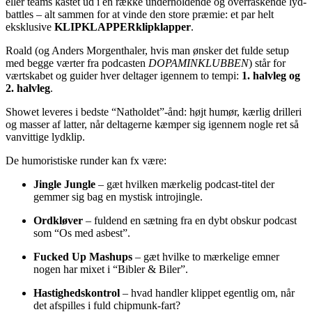
eller teams kastet ud i en række underholdende og overraskende lyd-
battles – alt sammen for at vinde den store præmie: et par helt
eksklusive
KLIPKLAPPERklipklapper
.
Roald (og Anders Morgenthaler, hvis man ønsker det fulde setup
med begge værter fra podcasten
DOPAMINKLUBBEN
) står for
værtskabet og guider hver deltager igennem to tempi:
1. halvleg og
2. halvleg
.
Showet leveres i bedste “Natholdet”-ånd: højt humør, kærlig drilleri
og masser af latter, når deltagerne kæmper sig igennem nogle ret så
vanvittige lydklip.
De humoristiske runder kan fx være:
Jingle Jungle
– gæt hvilken mærkelig podcast-titel der
gemmer sig bag en mystisk introjingle.
Ordkløver
– fuldend en sætning fra en dybt obskur podcast
som “Os med asbest”.
Fucked Up Mashups
– gæt hvilke to mærkelige emner
nogen har mixet i “Bibler & Biler”.
Hastighedskontrol
– hvad handler klippet egentlig om, når
det afspilles i fuld chipmunk-fart?