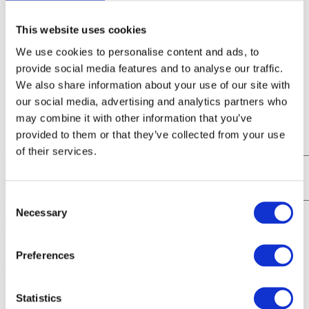
91 53
!
This website uses cookies
Dato og tidspunkt
*
Anledning
We use cookies to personalise content and ads, to
Navn
*
provide social media features and to analyse our traffic.
Firmanavn
We also share information about your use of our site with
Telefon
*
our social media, advertising and analytics partners who
Email
*
may combine it with other information that you’ve
Antal gæster
provided to them or that they’ve collected from your use
Beliggenhed
Valgfrie kommentarer
of their services.
Consent
Necessary
Selection
Send Forespørgsel
Kontakt
Klipklapper – Anders Morgenthaler og Roald Bergmann
Preferences
+45 51 53 91 53
martin@bentertained.dk
Statistics