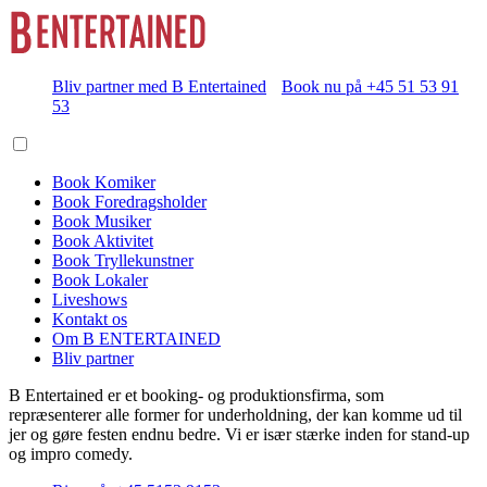
Bliv partner med B Entertained
Book nu på +45 51 53 91
53
Book Komiker
Book Foredragsholder
Book Musiker
Book Aktivitet
Book Tryllekunstner
Book Lokaler
Liveshows
Kontakt os
Om B ENTERTAINED
Bliv partner
B Entertained er et booking- og produktionsfirma, som
repræsenterer alle former for underholdning, der kan komme ud til
jer og gøre festen endnu bedre. Vi er især stærke inden for stand-up
og impro comedy.