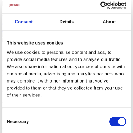
Artist
Consent
Details
About
0 anmeldelser
martin@bentertained.dk
+45 51 53 91 53
Send en forespørgsel
Anmeldelser
Aktuelle shows
This website uses cookies
We use cookies to personalise content and ads, to
provide social media features and to analyse our traffic.
Cecilie Bau – Satirisk talent med kant og et inkluderende grin
We also share information about your use of our site with
Cecilie Bau er en af de nye mærkbare stemmer i dansk comedy –
our social media, advertising and analytics partners who
skarp, samfundsbevidst og med noget vigtigt på hjertet.
may combine it with other information that you’ve
Som åbenlyst biseksuel med et tydeligt queer perspektiv insisterer
provided to them or that they’ve collected from your use
Cecilie på, at comedy både kan være inkluderende og sjov – og hun
of their services.
viser, at de to ting sagtens kan eksistere samtidig. Hun adresserer
emner som personlig sårbarhed, lesbisk mode, og relationer på tværs
af generationer – alt sammen med præcision, bid og uden at tale ned
til nogen.
Consent
Necessary
Selection
Hun er populær blandt sine kolleger og anerkendt for sin autenticitet
og sine stærke punchlines. Cecilie har medvirket i satireprogrammer