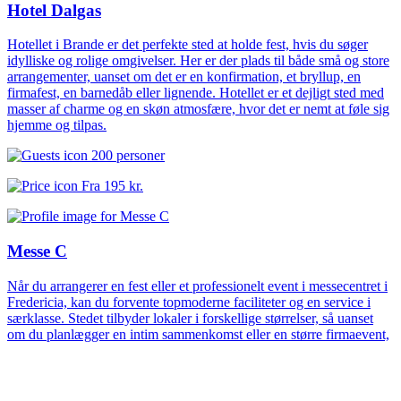
Hotel Dalgas
Hotellet i Brande er det perfekte sted at holde fest, hvis du søger
idylliske og rolige omgivelser. Her er der plads til både små og store
arrangementer, uanset om det er en konfirmation, et bryllup, en
firmafest, en barnedåb eller lignende. Hotellet er et dejligt sted med
masser af charme og en skøn atmosfære, hvor det er nemt at føle sig
hjemme og tilpas.
200 personer
Fra
195 kr.
Messe C
Når du arrangerer en fest eller et professionelt event i messecentret i
Fredericia, kan du forvente topmoderne faciliteter og en service i
særklasse. Stedet tilbyder lokaler i forskellige størrelser, så uanset
om du planlægger en intim sammenkomst eller en større firmaevent,
vil messecentret kunne imødekomme dine behov. De fleksible og
funktionelle lokaler kan tilpasses, så de passer perfekt til din
begivenhedstype, hvad enten det drejer sig om en firmafest,
produktlancering, fagmesse eller en anden form for arrangement.