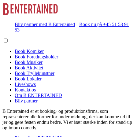
Bliv partner med B Entertained
Book nu på +45 51 53 91
53
Book Komiker
Book Foredragsholder
Book Musiker
Book Aktivitet
Book Tryllekunstner
Book Lokaler
Liveshows
Kontakt os
Om B ENTERTAINED
Bliv partner
B Entertained er et booking- og produktionsfirma, som
repræsenterer alle former for underholdning, der kan komme ud til
jer og gøre festen endnu bedre. Vi er især stærke inden for stand-up
og impro comedy.