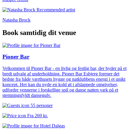
Natasha Brock
Book samtidig dit venue
Pioner Bar
Velkommen til Pioner Bar - en livlig og festlig bar, der byder på et
bredt udvalg af underholdning. Pioner Bar Esbjerg forener det
bedste fra både værthusets hygge og natklubbens energi i et unikt
koncept. Her kan du nyde en kold øl i afslappede omgivelser,
udfordre vennerne i forskellige spil og danse natten væk på et
stemningsfyldt dansegulv.
55 personer
Fra
269 kr.