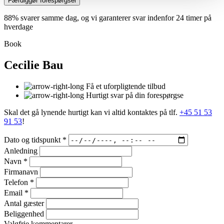
Færdiggør forespørgsel
88% svarer samme dag, og vi garanterer svar indenfor 24 timer på
hverdage
Book
Cecilie Bau
Få et uforpligtende tilbud
Hurtigt svar på din forespørgse
Skal det gå lynende hurtigt kan vi altid kontaktes på tlf.
+45 51 53
91 53
!
Dato og tidspunkt
*
Anledning
Navn
*
Firmanavn
Telefon
*
Email
*
Antal gæster
Beliggenhed
Valgfrie kommentarer