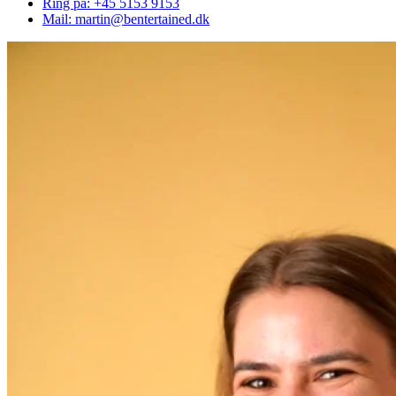
Ring på: +45 5153 9153
Mail: martin@bentertained.dk