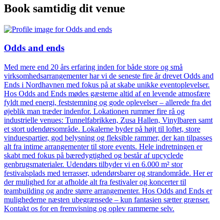
Book samtidig dit venue
Odds and ends
Med mere end 20 års erfaring inden for både store og små
virksomhedsarrangementer har vi de seneste fire år drevet Odds and
Ends i Nordhavnen med fokus på at skabe unikke eventoplevelser.
Hos Odds and Ends mødes gæsterne altid af en levende atmosfære
fyldt med energi, feststemning og gode oplevelser – allerede fra det
øjeblik man træder indenfor. Lokationen rummer fire rå og
industrielle venues: Tunnelfabrikken, Zusa Hallen, Vinylbaren samt
et stort udendørsområde. Lokalerne byder på højt til loftet, store
vinduespartier, god belysning og fleksible rammer, der kan tilpasses
alt fra intime arrangementer til store events. Hele indretningen er
skabt med fokus på bæredygtighed og består af upcyclede
genbrugsmaterialer. Udendørs tilbyder vi en 6.000 m² stor
festivalsplads med terrasser, udendørsbarer og strandområde. Her er
der mulighed for at afholde alt fra festivaler og koncerter til
teambuilding og andre større arrangementer. Hos Odds and Ends er
mulighederne næsten ubegrænsede – kun fantasien sætter grænser.
Kontakt os for en fremvisning og oplev rammerne selv.