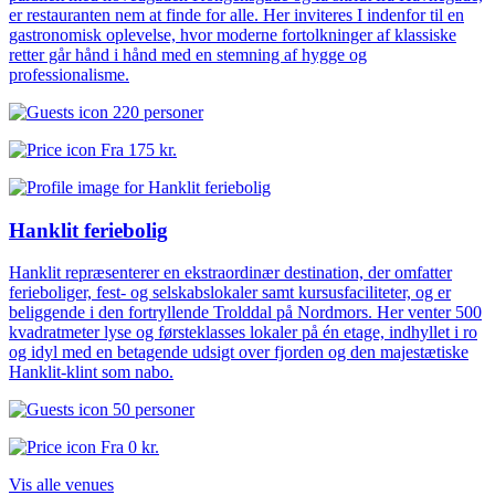
er restauranten nem at finde for alle. Her inviteres I indenfor til en
gastronomisk oplevelse, hvor moderne fortolkninger af klassiske
retter går hånd i hånd med en stemning af hygge og
professionalisme.
220 personer
Fra
175 kr.
Hanklit feriebolig
Hanklit repræsenterer en ekstraordinær destination, der omfatter
ferieboliger, fest- og selskabslokaler samt kursusfaciliteter, og er
beliggende i den fortryllende Trolddal på Nordmors. Her venter 500
kvadratmeter lyse og førsteklasses lokaler på én etage, indhyllet i ro
og idyl med en betagende udsigt over fjorden og den majestætiske
Hanklit-klint som nabo.
50 personer
Fra
0 kr.
Vis alle venues