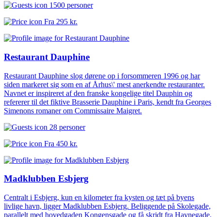
1500 personer
Fra
295 kr.
Restaurant Dauphine
Restaurant Dauphine slog dørene op i forsommeren 1996 og har
siden markeret sig som en af Århus\' mest anerkendte restauranter.
Navnet er inspireret af den franske kongelige titel Dauphin og
refererer til det fiktive Brasserie Dauphine i Paris, kendt fra Georges
Simenons romaner om Commissaire Maigret.
28 personer
Fra
450 kr.
Madklubben Esbjerg
Centralt i Esbjerg, kun en kilometer fra kysten og tæt på byens
livlige havn, ligger Madklubben Esbjerg. Beliggende på Skolegade,
parallelt med hovedgaden Kongensgade og få skridt fra Havnegade,