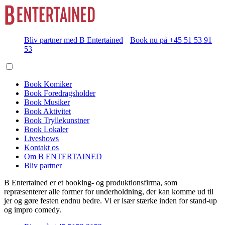
Bliv partner med B Entertained
Book nu på +45 51 53 91
53
Book Komiker
Book Foredragsholder
Book Musiker
Book Aktivitet
Book Tryllekunstner
Book Lokaler
Liveshows
Kontakt os
Om B ENTERTAINED
Bliv partner
B Entertained er et booking- og produktionsfirma, som
repræsenterer alle former for underholdning, der kan komme ud til
jer og gøre festen endnu bedre. Vi er især stærke inden for stand-up
og impro comedy.