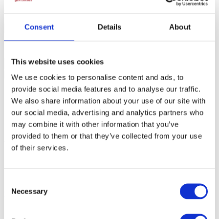
Gæster
Consent
Details
About
Dato
This website uses cookies
Færdiggør forespørgsel
We use cookies to personalise content and ads, to
provide social media features and to analyse our traffic.
88% svarer samme dag, og vi garanterer svar indenfor 24 timer på
We also share information about your use of our site with
hverdage
our social media, advertising and analytics partners who
Book
may combine it with other information that you’ve
provided to them or that they’ve collected from your use
Andreas Brunsborg
of their services.
Få et uforpligtende tilbud
Hurtigt svar på din forespørgse
Consent
Skal det gå lynende hurtigt kan vi altid kontaktes på tlf.
+45 51 53
Necessary
Selection
91 53
!
Dato og tidspunkt
*