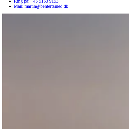
Ring på: +45 5153 9153
Mail: martin@bentertained.dk