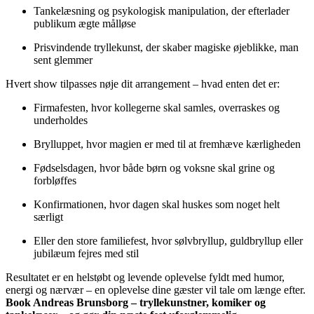
Tankelæsning og psykologisk manipulation, der efterlader
publikum ægte målløse
Prisvindende tryllekunst, der skaber magiske øjeblikke, man
sent glemmer
Hvert show tilpasses nøje dit arrangement – hvad enten det er:
Firmafesten, hvor kollegerne skal samles, overraskes og
underholdes
Brylluppet, hvor magien er med til at fremhæve kærligheden
Fødselsdagen, hvor både børn og voksne skal grine og
forbløffes
Konfirmationen, hvor dagen skal huskes som noget helt
særligt
Eller den store familiefest, hvor sølvbryllup, guldbryllup eller
jubilæum fejres med stil
Resultatet er en helstøbt og levende oplevelse fyldt med humor,
energi og nærvær – en oplevelse dine gæster vil tale om længe efter.
Book Andreas Brunsborg – tryllekunstner, komiker og