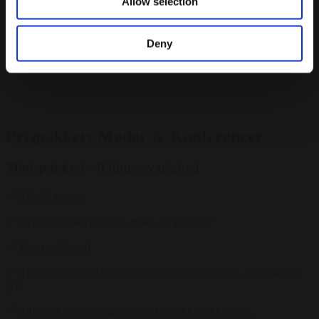
Allow selection
Fra
175 kr.
/ Pr. kuvert. inkl. moms
Deny
Forespørg på pakke
Prispakker: Møder & Konferencer
Mødepakke 1 - 8 timers varighed
Min. 2 gæster
Leje af lokale i 8 timer - maks. 20 personer
Frugt og isvand
Tilkøb: Mulighed for delvis eller fuld forplejning - Kontakt for
pris
Tilkøb: Adgang til aktivitetshal - 498 kr. inkl. moms