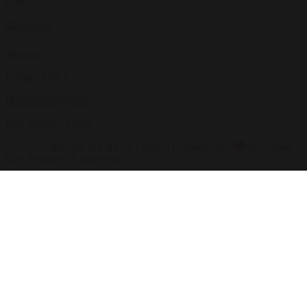
Sitemap
Sitemap
Privacy Policy
Handelsbetingelser
Bliv Partner / Login
© 2026 Copyright B ENTERTAINED - Made with
by Asmus
Lars Brigsted @ itseasy.dk