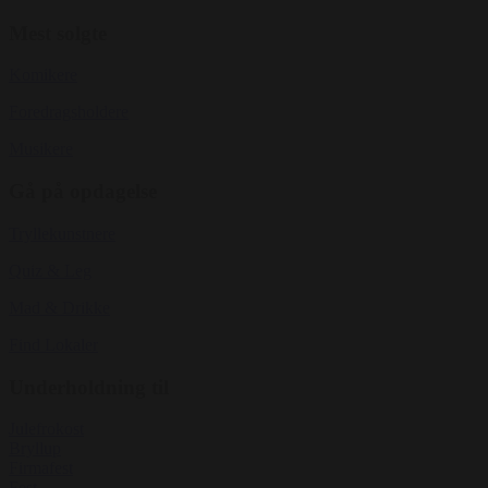
Mest solgte
Komikere
Foredragsholdere
Musikere
Gå på opdagelse
Tryllekunstnere
Quiz & Leg
Mad & Drikke
Find Lokaler
Underholdning til
Julefrokost
Bryllup
Firmafest
Fest