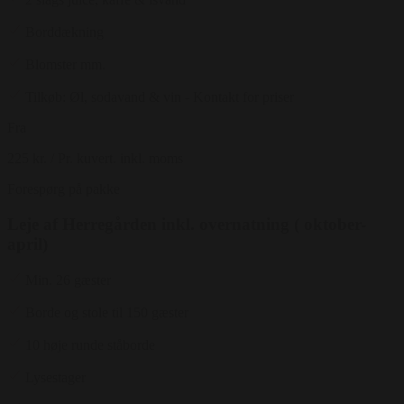
Borddækning
Blomster mm.
Tilkøb: Øl, sodavand & vin - Kontakt for priser
Fra
225 kr.
/ Pr. kuvert. inkl. moms
Forespørg på pakke
Leje af Herregården inkl. overnatning ( oktober-
april)
Min. 26 gæster
Borde og stole til 150 gæster
10 høje runde ståborde
Lysestager