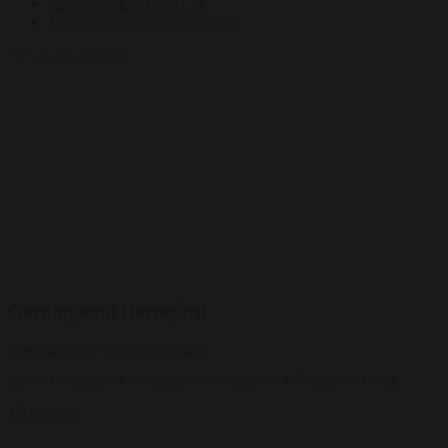
Ring på: +45 5153 9153
Mail: martin@bentertained.dk
Vis alle billeder
Gørdinglund Herregård
Hessellundvej 5, 6690 Gørding
150 gæster