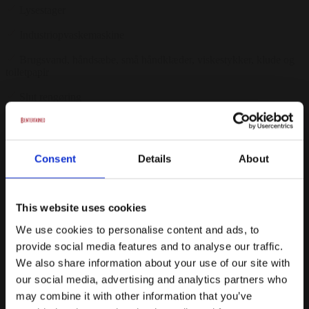
Lysestager
Industriopvaskemaskine
Brugsvand, håndsæbe, små håndklæder, viskestykker, klude og
toiletpapir
Slut rengøring
Masser af muligheder for tilkøb - Kontakt Gørdinglund for
informationer herom
Fra
Consent
Details
About
23698 kr.
/ Inkl. moms
Forespørg på pakke
This website uses cookies
We use cookies to personalise content and ads, to
Mindesammenkomst pakke 1
provide social media features and to analyse our traffic.
Boller med smør
We also share information about your use of our site with
our social media, advertising and analytics partners who
Skærekage og kringle
may combine it with other information that you’ve
Småkager