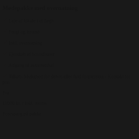
Mødepakke med overnatning
Leje af lokale i et døgn
Frugt og isvand
Inkl. overnatning
Ejerskab af hovedhuset
Adgang til aktivitetshal
Tilkøb: Mulighed for delvis eller fuld forplejning - Kontakt for
pris
Fra
11000 kr.
/ Inkl. moms
Forespørg på pakke