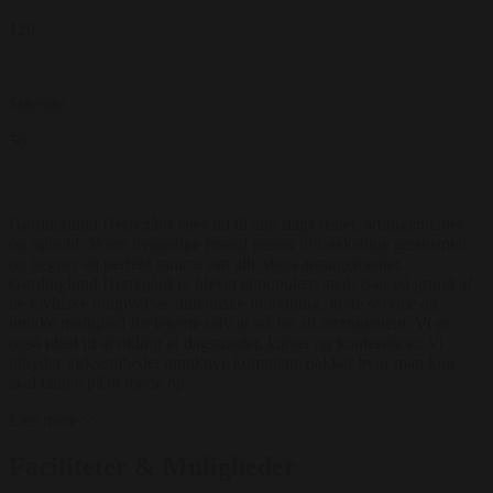
120
Stående
50
Gørdinglund Herregård lejes ud til alle slags fester, arrangementer
og ophold. Vores hyggelige festsal passer til forskellige gæsteantal
og lægger en perfekt ramme om alle slags arrangementer.
Gørdinglund Herregård er blevet et populært sted, især på grund af
de idylliske omgivelser, autentiske indretning, gode service og
unikke mulighed for lejerne selv at stå for sit arrangement. Vi er
også ideel til afvikling af dagsmøder, kurser og konferencer. Vi
tilbyder virksomheder attraktive komplette pakker hvor man kun
skal tænke på at møde op.
Læs mere
Faciliteter & Muligheder