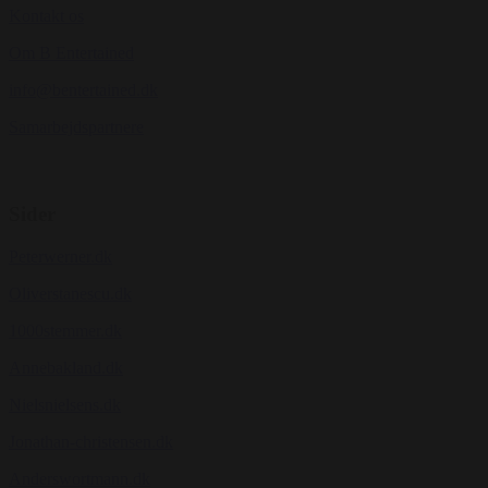
Kontakt os
Om B Entertained
info@bentertained.dk
Samarbejdspartnere
Sider
Peterwerner.dk
Oliverstanescu.dk
1000stemmer.dk
Annebakland.dk
Nielsnielsens.dk
Jonathan-christensen.dk
Anderswortmann.dk