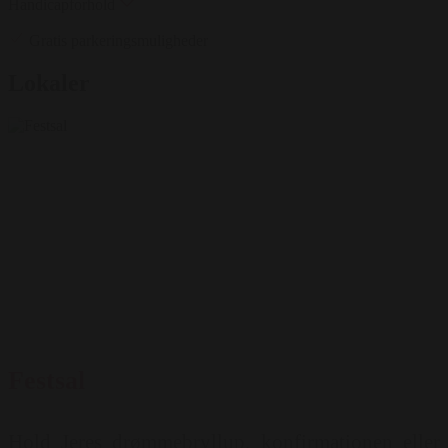
Handicapforhold
Gratis parkeringsmuligheder
Lokaler
Festsal
Hold Jeres drømmebryllup, konfirmationen eller