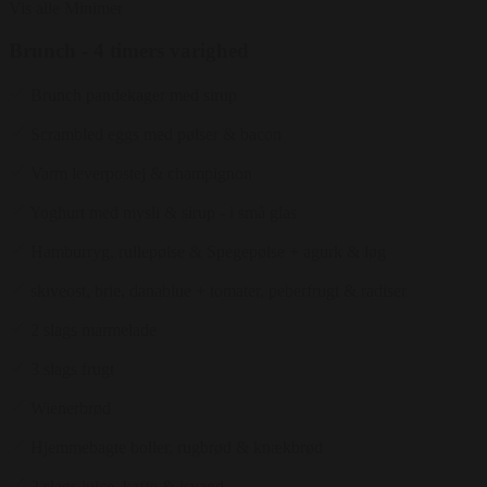
Vis alle
Minimer
Brunch - 4 timers varighed
Brunch pandekager med sirup
Scrambled eggs med pølser & bacon
Varm leverpostej & champignon
Yoghurt med mysli & sirup - i små glas
Hamburryg, rullepølse & Spegepølse + agurk & løg
skiveost, brie, danablue + tomater, peberfrugt & radiser
2 slags marmelade
3 slags frugt
Wienerbrød
Hjemmebagte boller, rugbrød & knækbrød
2 slags juice, kaffe & isvand