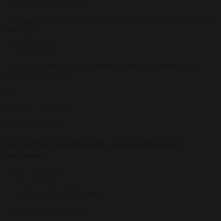
Industriopvaskemaskine
Brugsvand, håndsæbe, små håndklæder, viskestykker, klude og
toiletpapir
Slut rengøring
Masser af muligheder for tilkøb - Kontakt Gørdinglund for
informationer herom
Fra
21198 kr.
/ Inkl. moms
Forespørg på pakke
Leje af Herregården inkl. overnatning (maj-
september)
Min. 26 gæster
Borde og stole til 150 gæster
10 høje runde ståborde