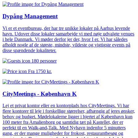
Dypång Management
Vi er et eventbureau, der har tre unikke lokaler på Aarhus levende
havn. Udover disse lokaler samarbejde vi med nøje udvalgte venues
i hele Danmark. Vi møder derfor jer der, hvor I er. Vi har således
afholdt nogle af de største, mindste, vildeste og vigtigste events på
disse spændende lokaliteter.
180 personer
Fra
1750 kr.
CityMeetings - København K
Lej et privat kontor eller en kontorplads hos CityMeetings. Vi har
flere kontorer til leje i forskellige størrelser, afhængig af jeres ønsker,
behov og budget. Mødelokalerne ligger i hjertet af København kun
100 meter fra Amalienborg og samtidig tæt på Kastellet, der er
perfekt til en Walk-and-Talk. Med Nyhavn indenfor 5 minutters
gang, er der mange muligheder for frokost, restaurantbesøg og