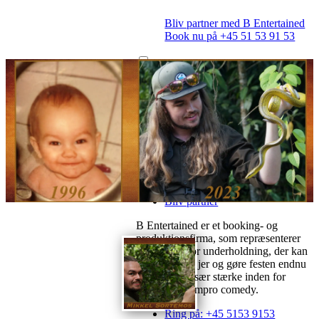
Bliv partner med B Entertained
Book nu på +45 51 53 91 53
Book Komiker
Book Foredragsholder
Book Musiker
Book Aktivitet
Book Tryllekunstner
Book Lokaler
Liveshows
Kontakt os
Om B ENTERTAINED
Bliv partner
B Entertained er et booking- og
produktionsfirma, som repræsenterer
alle former for underholdning, der kan
komme ud til jer og gøre festen endnu
bedre. Vi er især stærke inden for
stand-up og impro comedy.
Ring på: +45 5153 9153