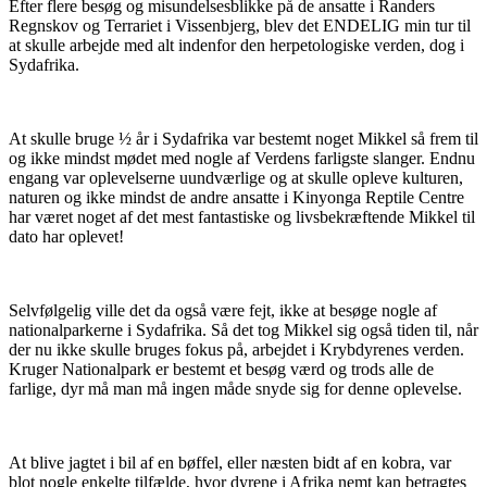
Efter flere besøg og misundelsesblikke på de ansatte i Randers
Regnskov og Terrariet i Vissenbjerg, blev det ENDELIG min tur til
at skulle arbejde med alt indenfor den herpetologiske verden, dog i
Sydafrika.
At skulle bruge ½ år i Sydafrika var bestemt noget Mikkel så frem til
og ikke mindst mødet med nogle af Verdens farligste slanger. Endnu
engang var oplevelserne uundværlige og at skulle opleve kulturen,
naturen og ikke mindst de andre ansatte i Kinyonga Reptile Centre
har været noget af det mest fantastiske og livsbekræftende Mikkel til
dato har oplevet!
Selvfølgelig ville det da også være fejt, ikke at besøge nogle af
nationalparkerne i Sydafrika. Så det tog Mikkel sig også tiden til, når
der nu ikke skulle bruges fokus på, arbejdet i Krybdyrenes verden.
Kruger Nationalpark er bestemt et besøg værd og trods alle de
farlige, dyr må man må ingen måde snyde sig for denne oplevelse.
At blive jagtet i bil af en bøffel, eller næsten bidt af en kobra, var
blot nogle enkelte tilfælde, hvor dyrene i Afrika nemt kan betragtes