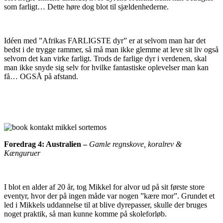
som farligt… Dette høre dog blot til sjældenhederne.
Idéen med ”Afrikas FARLIGSTE dyr” er at selvom man har det
bedst i de trygge rammer, så må man ikke glemme at leve sit liv også
selvom det kan virke farligt. Trods de farlige dyr i verdenen, skal
man ikke snyde sig selv for hvilke fantastiske oplevelser man kan
få… OGSÅ på afstand.
Foredrag 4: Australien –
Gamle regnskove, koralrev &
Kænguruer
I blot en alder af 20 år, tog Mikkel for alvor ud på sit første store
eventyr, hvor der på ingen måde var nogen ”kære mor”. Grundet et
led i Mikkels uddannelse til at blive dyrepasser, skulle der bruges
noget praktik, så man kunne komme på skoleforløb.