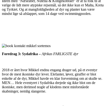
Idéen med ”Næseaber, Nutella & Kongekobraer” er at få folk til at
vælge de lidt mere atypiske rejsemål, så det ikke kun er Malta, Kreta
og Tyrkiet. Og at mangfoldigheden af dyr og planter kan være
mindst lige så afslappet, som 14 dage ved swimmingpoolen.
Foredrag 3: Sydafrika –
Afrikas FARLIGSTE dyr
2018 er året hvor Mikkel endnu engang drager ud, på et eventyr
hvor de mest ikoniske dyr lever. Elefanter, løver, giraffer er blot
enkelte af de dyr, Mikkel havde en klar forventning om at skulle se.
MEN… Hele eventyret i Sydafrika drejede sig ikke blot om de
ikoniske, men derimod nogle af klodens mest misforståede
skabninger, nemlig slangerne.