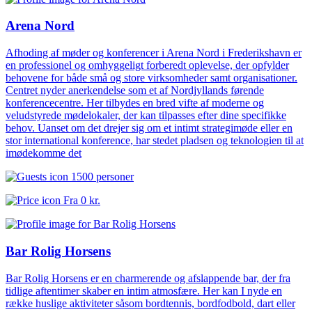
Arena Nord
Afhoding af møder og konferencer i Arena Nord i Frederikshavn er
en professionel og omhyggeligt forberedt oplevelse, der opfylder
behovene for både små og store virksomheder samt organisationer.
Centret nyder anerkendelse som et af Nordjyllands førende
konferencecentre. Her tilbydes en bred vifte af moderne og
veludstyrede mødelokaler, der kan tilpasses efter dine specifikke
behov. Uanset om det drejer sig om et intimt strategimøde eller en
stor international konference, har stedet pladsen og teknologien til at
imødekomme det
1500 personer
Fra
0 kr.
Bar Rolig Horsens
Bar Rolig Horsens er en charmerende og afslappende bar, der fra
tidlige aftentimer skaber en intim atmosfære. Her kan I nyde en
række huslige aktiviteter såsom bordtennis, bordfodbold, dart eller