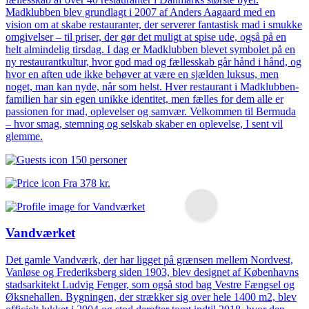
Madklubben blev grundlagt i 2007 af Anders Aagaard med en
vision om at skabe restauranter, der serverer fantastisk mad i smukke
omgivelser – til priser, der gør det muligt at spise ude, også på en
helt almindelig tirsdag. I dag er Madklubben blevet symbolet på en
ny restaurantkultur, hvor god mad og fællesskab går hånd i hånd, og
hvor en aften ude ikke behøver at være en sjælden luksus, men
noget, man kan nyde, når som helst. Hver restaurant i Madklubben-
familien har sin egen unikke identitet, men fælles for dem alle er
passionen for mad, oplevelser og samvær. Velkommen til Bermuda
– hvor smag, stemning og selskab skaber en oplevelse, I sent vil
glemme.
150 personer
Fra
378 kr.
Vandværket
Det gamle Vandværk, der har ligget på grænsen mellem Nordvest,
Vanløse og Frederiksberg siden 1903, blev designet af Københavns
stadsarkitekt Ludvig Fenger, som også stod bag Vestre Fængsel og
Øksnehallen. Bygningen, der strækker sig over hele 1400 m2, blev