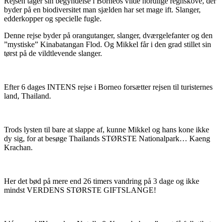
Rejsen tager sin begyndelse i Borneos vilde nordlige regnskove, der
byder på en biodiversitet man sjælden har set mage ift. Slanger,
edderkopper og specielle fugle.
Denne rejse byder på orangutanger, slanger, dværgelefanter og den
”mystiske” Kinabatangan Flod. Og Mikkel får i den grad stillet sin
tørst på de vildtlevende slanger.
Efter 6 dages INTENS rejse i Borneo forsætter rejsen til turisternes
land, Thailand.
Trods lysten til bare at slappe af, kunne Mikkel og hans kone ikke
dy sig, for at besøge Thailands STØRSTE Nationalpark… Kaeng
Krachan.
Her det bød på mere end 26 timers vandring på 3 dage og ikke
mindst VERDENS STØRSTE GIFTSLANGE!