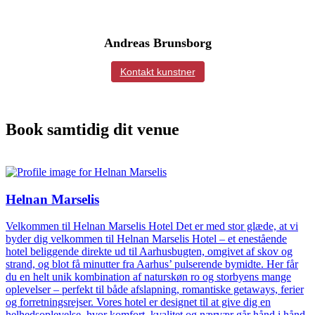
Andreas Brunsborg
Kontakt kunstner
Book samtidig dit venue
Helnan Marselis
Velkommen til Helnan Marselis Hotel Det er med stor glæde, at vi
byder dig velkommen til Helnan Marselis Hotel – et enestående
hotel beliggende direkte ud til Aarhusbugten, omgivet af skov og
strand, og blot få minutter fra Aarhus’ pulserende bymidte. Her får
du en helt unik kombination af naturskøn ro og storbyens mange
oplevelser – perfekt til både afslapning, romantiske getaways, ferier
og forretningsrejser. Vores hotel er designet til at give dig en
helhedsoplevelse, hvor komfort, kvalitet og nærvær går hånd i hånd.