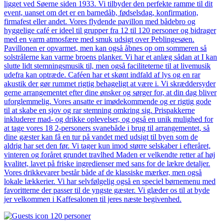
ligget ved Søerne siden 1933. Vi tilbyder den perfekte ramme til dit
event, uanset om det er en barnedåb, fødselsdag, konfirmation,
firmafest eller andet. Vores flydende pavillon med bådebro og
hyggelige café er ideel til grupper fra 12 til 120 personer og bidrager
med en varm atmosfære med smuk udsigt over Peblingesøen.
Pavillonen er opvarmet, men kan også åbnes op om sommeren så
solstrålerne kan varme broens planker. Vi har et anlæg sådan at I kan
slutte lidt stemningsmusik til, men også faciliteterne til at livemusik
udefra kan optræde. Caféen har et skønt indfald af lys og en rar
akustik der gør rummet rigtig behageligt at være i. Vi skræddersyder
gerne arrangementet efter dine ønsker og sørger for, at din dag bliver
uforglemmelig. Vores ansatte er imødekommende og er rigtig gode
til at skabe en sjov og rar stemning omkring sig. Prispakkerne
inkluderer mad- og drikke oplevelser, og også en unik mulighed for
at tage vores 18 2-personers svanebåde i brug til arrangementet, så
dine gæster kan få en tur på vandet med udsigt til byen som de
aldrig har set den før. Vi tager kun imod større selskaber i efteråret,
vinteren og foråret grundet travlhed Maden er velkendte retter af høj
kvalitet, lavet på friske ingredienser med sans for de lækre detaljer.
Vores drikkevarer består både af de klassiske mærker, men også
lokale lækkerier. Vi har selvfølgelig også en speciel børnemenu med
favoritterne der passer til de yngste gæster. Vi glæder os til at byde
jer velkommen i Kaffesalonen til jeres næste begivenhed.
120 personer