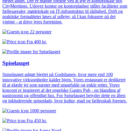
meget andet. Der er mange fordele ved at leje et kontorlokale hos
CityMeetings. Udover kontor og kontorpladser stilles faciliteter som
fællesarealer, mødelokale og IT-infrastruktur til rådighed. Drift og
praktiske formaliteter løses af udlejer, så I kan fokusere på det
vigtige - at drive jeres forretning.
22 personer
Fra
400 kr.
Spiselauget
Spiselauget udgør hjertet på Godsbanen, hvor mere end 100
innovative virksomheder kalder hjem. Vores restaurant er dedikeret
til at glæde jer som gæster med smagfulde og enkle retter. Vores
koncept er inspireret af det engelske Gastro Pub - en blanding af
gastronomi og offentligt hus. For Spiselauget betyder dette en åben
og inkluderende spiseplads, hvor kultur, mad og fællesskab forenes.
1000 personer
Fra
450 kr.