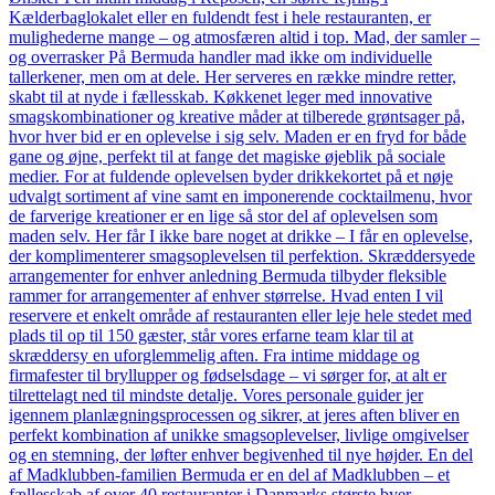
Kælderbaglokalet eller en fuldendt fest i hele restauranten, er
mulighederne mange – og atmosfæren altid i top. Mad, der samler –
og overrasker På Bermuda handler mad ikke om individuelle
tallerkener, men om at dele. Her serveres en række mindre retter,
skabt til at nyde i fællesskab. Køkkenet leger med innovative
smagskombinationer og kreative måder at tilberede grøntsager på,
hvor hver bid er en oplevelse i sig selv. Maden er en fryd for både
gane og øjne, perfekt til at fange det magiske øjeblik på sociale
medier. For at fuldende oplevelsen byder drikkekortet på et nøje
udvalgt sortiment af vine samt en imponerende cocktailmenu, hvor
de farverige kreationer er en lige så stor del af oplevelsen som
maden selv. Her får I ikke bare noget at drikke – I får en oplevelse,
der komplimenterer smagsoplevelsen til perfektion. Skræddersyede
arrangementer for enhver anledning Bermuda tilbyder fleksible
rammer for arrangementer af enhver størrelse. Hvad enten I vil
reservere et enkelt område af restauranten eller leje hele stedet med
plads til op til 150 gæster, står vores erfarne team klar til at
skræddersy en uforglemmelig aften. Fra intime middage og
firmafester til bryllupper og fødselsdage – vi sørger for, at alt er
tilrettelagt ned til mindste detalje. Vores personale guider jer
igennem planlægningsprocessen og sikrer, at jeres aften bliver en
perfekt kombination af unikke smagsoplevelser, livlige omgivelser
og en stemning, der løfter enhver begivenhed til nye højder. En del
af Madklubben-familien Bermuda er en del af Madklubben – et
fællesskab af over 40 restauranter i Danmarks største byer.