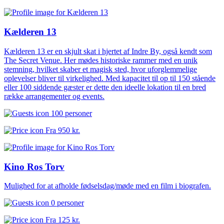
Kælderen 13
Kælderen 13 er en skjult skat i hjertet af Indre By, også kendt som
The Secret Venue. Her mødes historiske rammer med en unik
stemning, hvilket skaber et magisk sted, hvor uforglemmelige
oplevelser bliver til virkelighed. Med kapacitet til op til 150 stående
eller 100 siddende gæster er dette den ideelle lokation til en bred
række arrangementer og events.
100 personer
Fra
950 kr.
Kino Ros Torv
Mulighed for at afholde fødselsdag/møde med en film i biografen.
0 personer
Fra
125 kr.