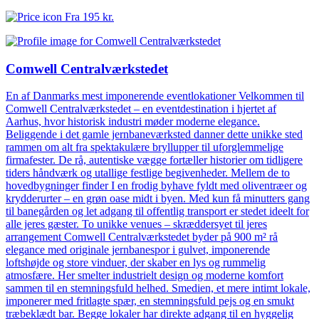
Fra
195 kr.
Comwell Centralværkstedet
En af Danmarks mest imponerende eventlokationer Velkommen til
Comwell Centralværkstedet – en eventdestination i hjertet af
Aarhus, hvor historisk industri møder moderne elegance.
Beliggende i det gamle jernbaneværksted danner dette unikke sted
rammen om alt fra spektakulære bryllupper til uforglemmelige
firmafester. De rå, autentiske vægge fortæller historier om tidligere
tiders håndværk og utallige festlige begivenheder. Mellem de to
hovedbygninger finder I en frodig byhave fyldt med oliventræer og
krydderurter – en grøn oase midt i byen. Med kun få minutters gang
til banegården og let adgang til offentlig transport er stedet ideelt for
alle jeres gæster. To unikke venues – skræddersyet til jeres
arrangement Comwell Centralværkstedet byder på 900 m² rå
elegance med originale jernbanespor i gulvet, imponerende
loftshøjde og store vinduer, der skaber en lys og rummelig
atmosfære. Her smelter industrielt design og moderne komfort
sammen til en stemningsfuld helhed. Smedien, et mere intimt lokale,
imponerer med fritlagte spær, en stemningsfuld pejs og en smukt
træbeklædt bar. Begge lokaler har direkte adgang til en hyggelig