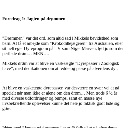
Foredrag 1: Jagten på drømmen
”Drømmen” var det ord, som altid sad i Mikkels bevidsthed som
barn. At få et arbejde som ”Krokodillejægeren” fra Australien, eller
sit helt eget Dyreprogram på TV som Nigel Marven, lød jo som den
perfekte drøm… MEN….
Mikkels drøm var at blive en vaskeægte ”Dyrepasser i Zoologisk
have”, med dedikationen om at redde og passe på alverdens dyr.
At blive en vaskeægte dyrepasser, var desværre en svær vej at gå
specielt når man ikke er alene om den drøm… Men trods 6 ½ år
med diverse udfordringer og bumps, samt en masse nye
livsbekræftende oplevelser kunne det hele jo faktisk godt lade sig
gøre.
Idéen med ”Jagten på drømmen” er at få folk til at gå efter deres