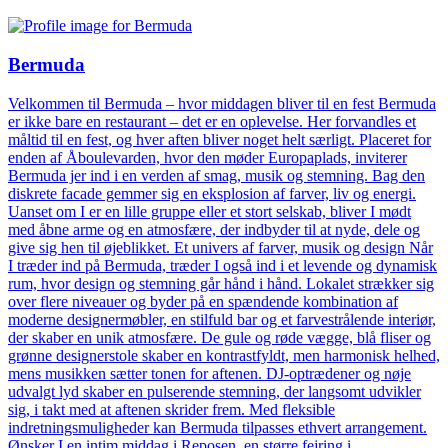
Bermuda
Velkommen til Bermuda – hvor middagen bliver til en fest Bermuda
er ikke bare en restaurant – det er en oplevelse. Her forvandles et
måltid til en fest, og hver aften bliver noget helt særligt. Placeret for
enden af Åboulevarden, hvor den møder Europaplads, inviterer
Bermuda jer ind i en verden af smag, musik og stemning. Bag den
diskrete facade gemmer sig en eksplosion af farver, liv og energi.
Uanset om I er en lille gruppe eller et stort selskab, bliver I mødt
med åbne arme og en atmosfære, der indbyder til at nyde, dele og
give sig hen til øjeblikket. Et univers af farver, musik og design Når
I træder ind på Bermuda, træder I også ind i et levende og dynamisk
rum, hvor design og stemning går hånd i hånd. Lokalet strækker sig
over flere niveauer og byder på en spændende kombination af
moderne designermøbler, en stilfuld bar og et farvestrålende interiør,
der skaber en unik atmosfære. De gule og røde vægge, blå fliser og
grønne designerstole skaber en kontrastfyldt, men harmonisk helhed,
mens musikken sætter tonen for aftenen. DJ-optrædener og nøje
udvalgt lyd skaber en pulserende stemning, der langsomt udvikler
sig, i takt med at aftenen skrider frem. Med fleksible
indretningsmuligheder kan Bermuda tilpasses ethvert arrangement.
Ønsker I en intim middag i Reposen, en større fejring i