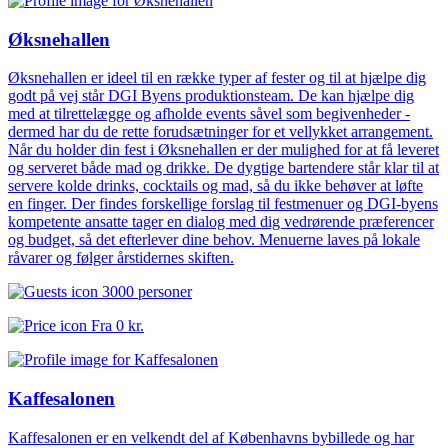
Øksnehallen
Øksnehallen er ideel til en række typer af fester og til at hjælpe dig
godt på vej står DGI Byens produktionsteam. De kan hjælpe dig
med at tilrettelægge og afholde events såvel som begivenheder -
dermed har du de rette forudsætninger for et vellykket arrangement.
Når du holder din fest i Øksnehallen er der mulighed for at få leveret
og serveret både mad og drikke. De dygtige bartendere står klar til at
servere kolde drinks, cocktails og mad, så du ikke behøver at løfte
en finger. Der findes forskellige forslag til festmenuer og DGI-byens
kompetente ansatte tager en dialog med dig vedrørende præferencer
og budget, så det efterlever dine behov. Menuerne laves på lokale
råvarer og følger årstidernes skiften.
3000 personer
Fra
0 kr.
Kaffesalonen
Kaffesalonen er en velkendt del af Københavns bybillede og har