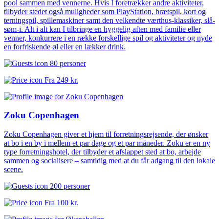
pool sammen med vennerne. Hvis I foretrækker andre aktiviteter,
tilbyder stedet også muligheder som PlayStation, brætspil, kort og
terningspil, spillemaskiner samt den velkendte værthus-klassiker, slå-
søm-i. Alt i alt kan I tilbringe en hyggelig aften med familie eller
venner, konkurrere i en række forskellige spil og aktiviteter og nyde
en forfriskende øl eller en lækker drink.
80 personer
Fra
249 kr.
Zoku Copenhagen
Zoku Copenhagen giver et hjem til forretningsrejsende, der ønsker
at bo i en by i mellem et par dage og et par måneder. Zoku er en ny
type forretningshotel, der tilbyder et afslappet sted at bo, arbejde
sammen og socialisere – samtidig med at du får adgang til den lokale
scene.
200 personer
Fra
100 kr.