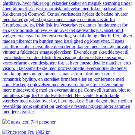
gårdhave, hvor fakler og lyskæder skaber en magisk stemning under
åben himmel. En gastronomisk oplevelse med fokus på kvalitet
Køkkenet på Comwell Centralværkstedet hylder de bedste råvarer
med bæredygtighed og sæsonens smage i centrum. Kød fra
Grambogaard og frisk fisk fra Vesterhavet danner fundamentet for
en gastronomisk oplevelse ud over det sædvanlige. Uanset om I
vælger en elegant tallerkenservering, social dining eller buffet, bliver
maden tilberedt fra bunden med kærlighed og kreativitet. Husets
konditor skaber personlige desserter og kager, mens en nøje udvalgt
vinmenu fuldender smagsoplevelsen. Eventdesign skræddersyet til
jeres ønsker Fra den første fremvisning til den sidste dans sørger
vores erfarne eventdesignere for, at hver eneste detalje matcher jeres
vision. I tæt samarbejde med professionelle leverandører skaber vi
unikke og personlige rammer – uanset om I drømmer om et
romantisk bryllup, en storslået firmafest eller en konference med
kant. Forlæng oplevelsen med en overnatning Gør festen endnu
mere mindeværdig med en overnatning på Comwell Aarhus, blot to
minutters gang fra Centralværkstedet. Her venter komfortable
værelser med udsigt over by, havn og skov. Start dagen efter med en
overdådig morgenbuffet og genoplev festens højdepunkter sammen
med jeres gæster.
744 personer
Fra
1082 kr.