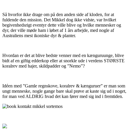
Så hvorfor ikke drage om på den anden side af kloden, for at
fuldende den mission. Det Mikkel dog ikke vidste, var hvilket
begivenhedsrigt eventyr dette ville blive og hvilke mennesker og
dyr, der ville møde ham i løbet af 1 års arbejde, med nogle af
Australiens mest ikoniske dyr & planter.
Hvordan er det at blive bedste venner med en kænguruunge, blive
bidt af en giftig edderkop eller at snorkle ude i verdens STØRSTE
koralrev med hajer, skildpadder og ”Nemo”?
Idéen med ”Gamle regnskove, koralrev & kænguruer” er man som
ungt menneske, nogle gange bare skal prøve at kaste sig ud i noget,
for man ved ALDRIG hvad det kan fører med sig ind i fremtiden.