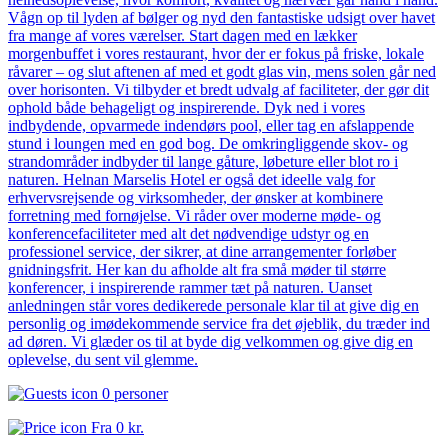
Vågn op til lyden af bølger og nyd den fantastiske udsigt over havet
fra mange af vores værelser. Start dagen med en lækker
morgenbuffet i vores restaurant, hvor der er fokus på friske, lokale
råvarer – og slut aftenen af med et godt glas vin, mens solen går ned
over horisonten. Vi tilbyder et bredt udvalg af faciliteter, der gør dit
ophold både behageligt og inspirerende. Dyk ned i vores
indbydende, opvarmede indendørs pool, eller tag en afslappende
stund i loungen med en god bog. De omkringliggende skov- og
strandområder indbyder til lange gåture, løbeture eller blot ro i
naturen. Helnan Marselis Hotel er også det ideelle valg for
erhvervsrejsende og virksomheder, der ønsker at kombinere
forretning med fornøjelse. Vi råder over moderne møde- og
konferencefaciliteter med alt det nødvendige udstyr og en
professionel service, der sikrer, at dine arrangementer forløber
gnidningsfrit. Her kan du afholde alt fra små møder til større
konferencer, i inspirerende rammer tæt på naturen. Uanset
anledningen står vores dedikerede personale klar til at give dig en
personlig og imødekommende service fra det øjeblik, du træder ind
ad døren. Vi glæder os til at byde dig velkommen og give dig en
oplevelse, du sent vil glemme.
0 personer
Fra
0 kr.