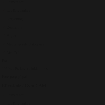
5 timers fest
Lys & lydanlæg
Oprydning
Rengøring
Vagter
Medbring selv drikkevarer
Live DJ
Fra
195 kr.
/ Pr. kuvert. inkl. moms
Forespørg på pakke
Efterskole / Gym CAM
5 timers fest
Lys & lydanlæg