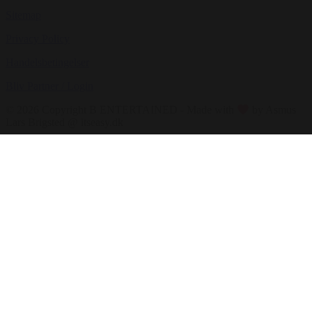
Sitemap
Privacy Policy
Handelsbetingelser
Bliv Partner / Login
© 2026 Copyright B ENTERTAINED - Made with
by Asmus
Lars Brigsted @ itseasy.dk