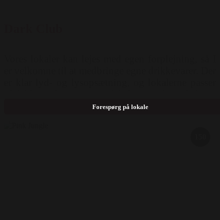
Dark Club
Vores lokaler kan lejes med egen forplejning, så I
er velkomne til at medbringe egne drikkevarer. Der
er klar lyd- og lysopsætning, og lokalerne passer
til både små og store selskaber. Vi har plads til
100–350 gæster
Forespørg på lokale
150