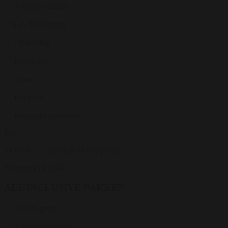
5 timers varighed
Lys & lydanlæg
Oprydning
Rengøring
Vagter
LIVE DJ
Bemandet garderobe
Fra
18995 kr.
/ Lokaleleje (0-100 gæster)
Forespørg på pakke
ALL INCLUSIVE PAKKEN
40-100 gæster
5 timers varighed