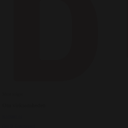
Mest solgte
Om virksomheden
Kontakt os
Om B Entertained