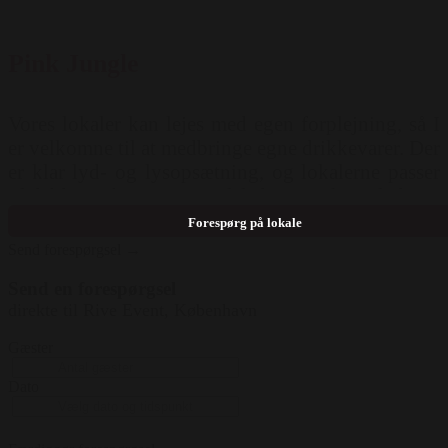
Pink Jungle
Vores lokaler kan lejes med egen forplejning, så I
er velkomne til at medbringe egne drikkevarer. Der
er klar lyd- og lysopsætning, og lokalerne passer
til både små og store selskaber. Vi har plads til
100–350 gæster
Forespørg på lokale
Send forespørgsel →
Send en forespørgsel
direkte til Rive Event, København
Gæster
Dato