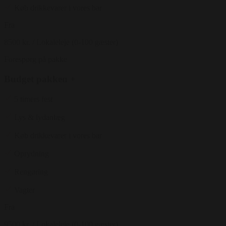
Køb drikkevarer i vores bar
Fra
8500 kr.
/ Lokaleleje (0-100 gæster)
Forespørg på pakke
Budget pakken +
5 timers fest
Lys & lydanlæg
Køb drikkevarer i vores bar
Oprydning
Rengøring
Vagter
Fra
9500 kr.
/ Lokaleleje (0-100 gæster)