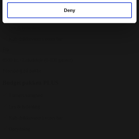
Budget pakken
Deny
5 timers varighed
Lys & lydanlæg
Køb drikkevarer i vores bar
Fra
8500 kr.
/ Lokaleleje (0-100 gæster)
Forespørg på pakke
Budget pakken PLUS
5 timers varighed
Lys & lydanlæg
Køb drikkevarer i vores bar
Oprydning