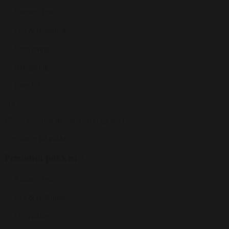
5 timers fest
Lys & lydanlæg
Oprydning
Rengøring
Live DJ
Fra
17995 kr.
/ Lokaleleje (0-100 gæster)
Forespørg på pakke
Premium pakken +
5 timers fest
Lys & lydanlæg
Oprydning