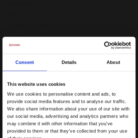
Rengøring
Vagter
Medbring selv drikkevarer
Live DJ
Bemandet garderobe
Fra
Consent
Details
About
18995 kr.
/ Lokaleleje (0-100 gæster)
Forespørg på pakke
This website uses cookies
All inclusive pakken
We use cookies to personalise content and ads, to
provide social media features and to analyse our traffic.
5 timers fest
We also share information about your use of our site with
Lys & lydanlæg
our social media, advertising and analytics partners who
may combine it with other information that you’ve
Oprydning
provided to them or that they’ve collected from your use
Rengøring