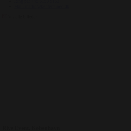
Ring på: +45 5153 9153
Mail: martin@bentertained.dk
Vis alle billeder
Rive Event, København