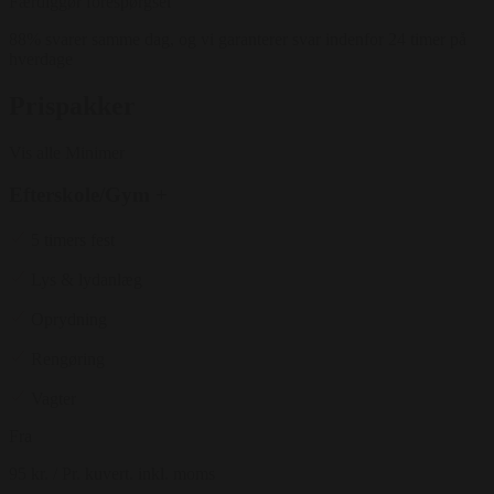
Færdiggør forespørgsel
88% svarer samme dag, og vi garanterer svar indenfor 24 timer på
hverdage
Prispakker
Vis alle
Minimer
Efterskole/Gym +
5 timers fest
Lys & lydanlæg
Oprydning
Rengøring
Vagter
Fra
95 kr.
/ Pr. kuvert. inkl. moms