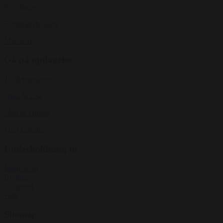
Komikere
Foredragsholdere
Musikere
Gå på opdagelse
Tryllekunstnere
Quiz & Leg
Mad & Drikke
Find Lokaler
Underholdning til
Julefrokost
Bryllup
Firmafest
Fest
Sitemap