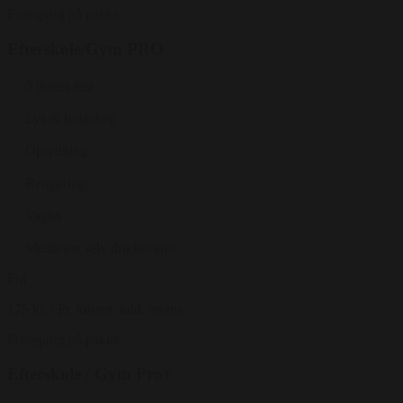
Forespørg på pakke
Efterskole/Gym PRO
5 timers fest
Lys & lydanlæg
Oprydning
Rengøring
Vagter
Medbring selv drikkevarer
Fra
175 kr.
/ Pr. kuvert. inkl. moms
Forespørg på pakke
Efterskole / Gym Pro+