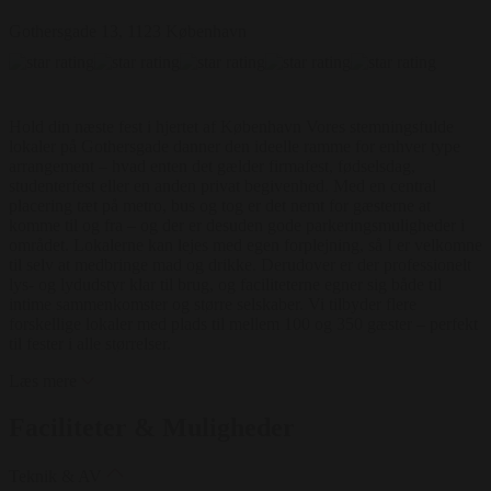
Gothersgade 13, 1123 København
Hold din næste fest i hjertet af København Vores stemningsfulde
lokaler på Gothersgade danner den ideelle ramme for enhver type
arrangement – hvad enten det gælder firmafest, fødselsdag,
studenterfest eller en anden privat begivenhed. Med en central
placering tæt på metro, bus og tog er det nemt for gæsterne at
komme til og fra – og der er desuden gode parkeringsmuligheder i
området. Lokalerne kan lejes med egen forplejning, så I er velkomne
til selv at medbringe mad og drikke. Derudover er der professionelt
lys- og lydudstyr klar til brug, og faciliteterne egner sig både til
intime sammenkomster og større selskaber. Vi tilbyder flere
forskellige lokaler med plads til mellem 100 og 350 gæster – perfekt
til fester i alle størrelser.
Læs mere
Faciliteter & Muligheder
Teknik & AV