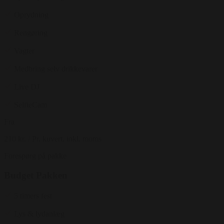
Oprydning
Rengøring
Vagter
Medbring selv drikkevarer
Live DJ
SelfieCam
Fra
210 kr.
/ Pr. kuvert. inkl. moms
Forespørg på pakke
Budget Pakken
5 timers fest
Lys & lydanlæg