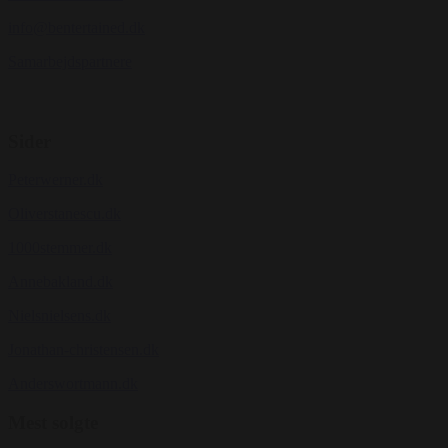
info@bentertained.dk
Samarbejdspartnere
Sider
Peterwerner.dk
Oliverstanescu.dk
1000stemmer.dk
Annebakland.dk
Nielsnielsens.dk
Jonathan-christensen.dk
Anderswortmann.dk
Mest solgte