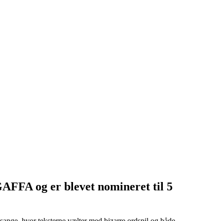
GAFFA og er blevet nomineret til 5
ange, hvor teksterne vælter med bizarre ordspil og både