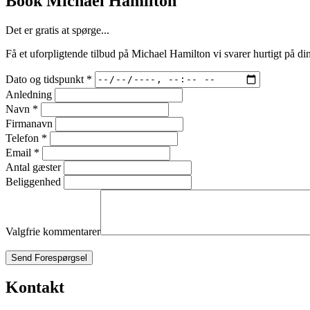
Book Michael Hamilton
Det er gratis at spørge...
Få et uforpligtende tilbud på Michael Hamilton vi svarer hurtigt på din
Dato og tidspunkt
*
Anledning
Navn
*
Firmanavn
Telefon
*
Email
*
Antal gæster
Beliggenhed
Valgfrie kommentarer
Send Forespørgsel
Kontakt