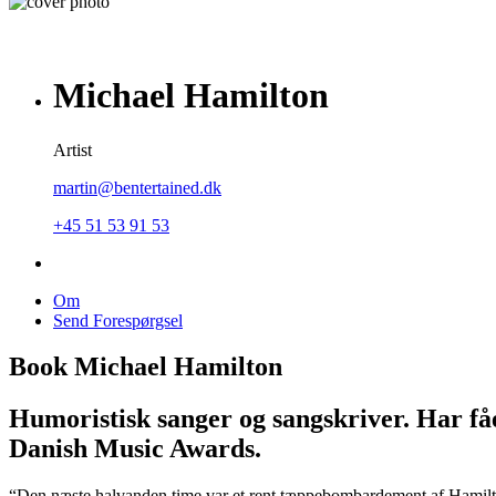
Michael Hamilton
Artist
martin@bentertained.dk
+45 51 53 91 53
Om
Send Forespørgsel
Book Michael Hamilton
Humoristisk sanger og sangskriver. Har fåe
Danish Music Awards.
“Den næste halvanden time var et rent tæppebombardement af Hamilton