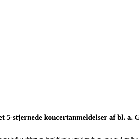
t 5-stjernede koncertanmeldelser af bl. a. 
s utrolig velskrevne, iørefaldende, medrivende og syng-med-venlige s