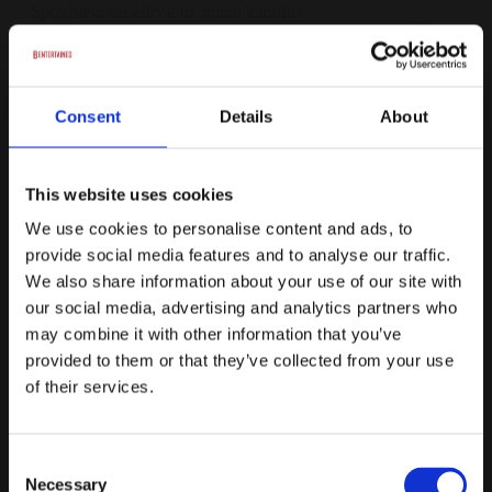
Sprødstegt grisebryst m. gratin kartofler
Porretærte af biodynamiske porre fra lokal landbrug med tomat
toppings
Oste bræt m. 3 slags oste og oliven samt brød
Consent
Details
About
Rugbrød, brød & smør
Muligheder for tilkøb af drikkevarer
This website uses cookies
Fra
We use cookies to personalise content and ads, to
provide social media features and to analyse our traffic.
179 kr.
/ Pr. kuvert inkl. mom
We also share information about your use of our site with
Forespørg på pakke
our social media, advertising and analytics partners who
may combine it with other information that you’ve
Mindehøjtideligheds pakke
provided to them or that they’ve collected from your use
of their services.
Kaffe og te ad libitum
Boller, lagkage og kringle fra buffet ad libitum
Consent
Masser af muligheder for tilkøb
Necessary
Selection