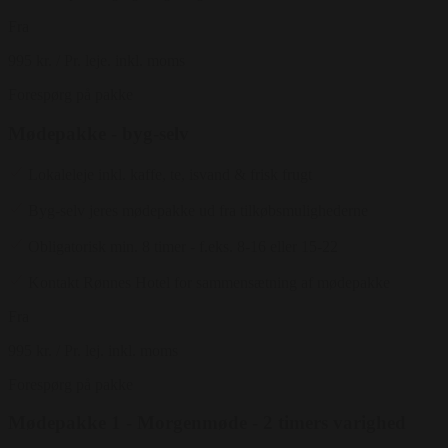
Fra
995 kr.
/ Pr. leje. inkl. moms
Forespørg på pakke
Mødepakke - byg-selv
Lokaleleje inkl. kaffe, te, isvand & frisk frugt
Byg-selv jeres mødepakke ud fra tilkøbsmulighederne
Obligatorisk min. 8 timer - f.eks. 8-16 eller 15-22
Kontakt Rønnes Hotel for sammensætning af mødepakke
Fra
995 kr.
/ Pr. lej. inkl. moms
Forespørg på pakke
Mødepakke 1 - Morgenmøde - 2 timers varighed