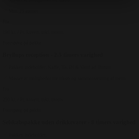
Min. 25 gæster
Fra
198 kr.
/ Pr. kuvert. inkl. moms.
Forespørg på pakke
Bryllups reception - 2.5 timers varighed
Pakken indeholder: Kaffe, Te, Øl & Vand ad libitum
Masser af muligheder for tilkøb og sammensætning af menu
Fra
250 kr.
/ Pr. kuvert. inkl. moms
Forespørg på pakke
Selskabspakke uden drikkevarer - 8 timers varighed
Pakken indeholder: