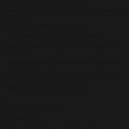
Fotografering i 45 min. på et udvalgt sted mellem vielsessted og
Rønnes Hotel
Motiver sammen, alene og evt. med børn
Parfotografering inden gæsterne sætter sig til bords
Stemningsbilleder omkring bordene samt ved indslag eller
underholdning
Foto under brudevalsen - herefter er der foto frit for gæsterne
Inkl. alle billederne leveret digitalt via online galleri. Her kan
andre gæster også få adgang, se og bestille billederne døgnet rundt
Tilkøb: Ekstra time - til. 1000 kr. inkl. moms
Fra
12500 kr.
/ Pr. leje. inkl. moms
Forespørg på pakke
Bryllupspakke - fotograf, DJ, dansegulv osv