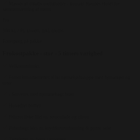
Masser af tilkøbs muligheder - kontakt Rønnes Hotel for
sammensætning af menu
Fra
398 kr.
/ Pr. kuvert. inkl. moms
Forespørg på pakke
Frokostpakke - stor - 5 timers varighed
Velkomstdrinks
Forret kuvertanrettet: Klar hønsekødssuppe med hønsekød og
urter
- Serveres med hjemmebagt brød
Hovedret buffet:
Friteret fiske filet m. remoulade og citron
Peberbagt laks m. krydderurtedressing & pynte salat
Tarteletter m. høns i asparges