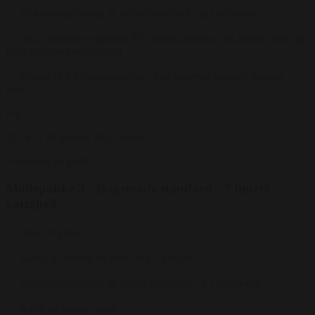
Frokostforplejning: fx luksus sandwich og 1 sodavand
Inkl. lokaleleje, standard AV udstyr, projektor og lærred, blok og
kuglepen samt whiteboard
Masser af tilkøbsmuligheder - ved interesse kontakt Rønnes
Hotel
Fra
225 kr.
/ Pr. kuvert. inkl. moms
Forespørg på pakke
Mødepakke 3 - Dagsmøde standard - 7 timers
varighed
Min. 10 gæster
Kaffe, te, isvand og frisk frugt i lokalet
Frokostforplejning: fx luksus sandwich og 1 sodavand
Kaffe og dagens kage