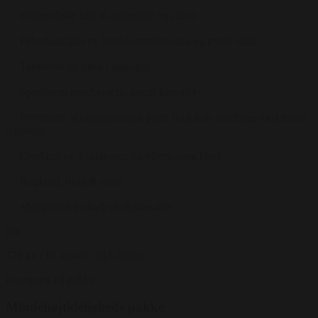
Friteret fiske filet m. remulade og citron
Peberbagt laks m. krydderurtedressing og pynte salat
Tarteletter m. høns i asparges
Sprødstegt grisebryst m. gratin kartofler
Porretærte af biodynamiske porre fra lokale landbrug med tomat
toppings
Ostebræt m. 3 slags oste og oliven samt brød
Rugbrød, brød & smør
Mulighed for tilkøb af drikkevarer
Fra
179 kr.
/ Pr. kuvert. inkl. moms.
Forespørg på pakke
Mindehøjtideligheds pakke