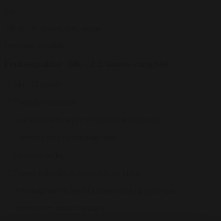
Fra
198 kr.
/ Pr. kuvert. inkl. moms.
Forespørg på pakke
Frokostpakke - lille - 2.5 timers varighed
Min. 15 gæster
Forret kuvertanrettet:
Klar hønsekøds suppe med hønskekød og urter
- Serveres med hjemmebagt brød
Hovedret buffet:
Friteret fiske filet m. remoulade og citron
Peberbagt laks m. krydderurtedressing og pynte salat
Tarteletter m. høns i asparges