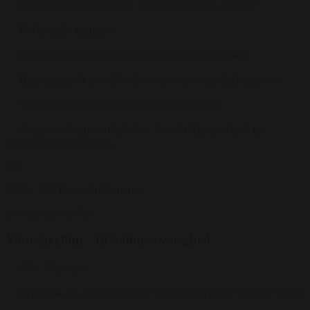
Pakken indeholder: Forret, Hovedret, Dessert, Natmad
Kaffe og Te fra buffet
Opdækning op oppyntning efter brudeparrets ønsker
Brudeparret får en lækker brudesuite gratis på bryllupsnatten
Vin, Øl, sodavand og vand ad libitum i 8 timer
Masser af tilkøbs muligheder - kontakt Rønnes Hotel for
sammensætning af menu
Fra
799 kr.
/ Pr. kuvert. inkl. moms
Forespørg på pakke
Vinterbryllup - 10.5 timers varighed
Min. 30 gæster
Bryllupskage udfærdiget efter brudeparrets ønske og søde bobler