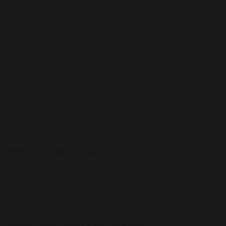
på dansegulvet men tilpasset så man stadig kan snakke ved bordene,
samt udvalgt lys
Inkl. alle billederne leveret digitalt via online galleri. Her kan
andre gæster også få adgang, se og bestille billeder døgnet rundt
Inkl. lyd og lys
Tilkøb: Ekstra time - til. 1000 kr. inkl. moms
Fra
9500 kr.
/ Pr. leje. inkl. moms
Forespørg på pakke
Bryllupspakke -Fotograf
Fotografering i Kirke eller Rådhus: Gommen og forlover, pynt,
ringe og stemning
Brudens ankomst og entre
Stemningsfulde billeder under og efter vielsen - samt
situationsbilleder udenfor Kirke eller Rådhus