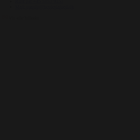
Ring på: +45 5153 9153
Mail: martin@bentertained.dk
Vis alle billeder