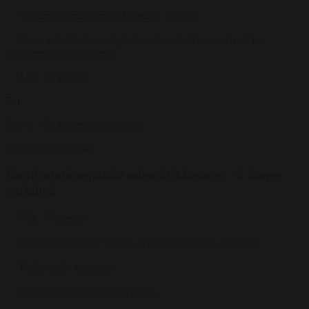
3 retters menu: Forret, Hovedret, Dessert
Masser af tilkøbs muligheder - kontakt Rønnes Hotel for
sammensætning af menu
Min. 10 gæster
Fra
398 kr.
/ Pr. kuvert. inkl. moms.
Forespørg på pakke
Konfirmationspakke uden drikkevarer - 8 timers
varighed
Min. 30 gæster
Pakken indeholder: Forret, Hovedret, Dessert, Natmad
Kaffe og Te fra buffet
Inkl. opdækning, lokaleleje m.v