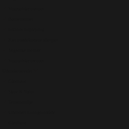
Vegetariske menuer
Børnemenuer
Inklusiv forplejning
Kan imødekomme allergier
Veganske menuer
Vegetariske menuer
Udendørsarealer
Gårdhave
Skov & Natur
Terrassemiljø
Udendørs Loungeområde
Gårdhave