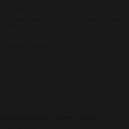
Sprødstegt grisebryst m. gratin kartofler
Porretærte af biodynamiske porre fra lokal landbrug med tomat
toppings
Oste bræt m. 3 slags oste og oliven samt brød
Rugbrød, brød og smør
Fri fadøl, vand og vin ad libitum
Kaffe & Kage
Min. 15 gæster
Fra
499 kr.
/ Pr. kuvert. inkl. moms
Forespørg på pakke
Konfirmationspakke - 8 timers varighed