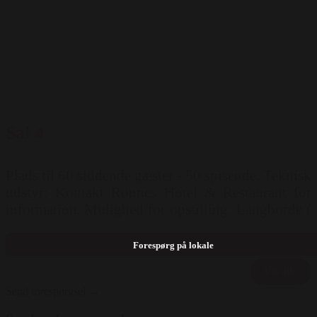
Sal 4
Plads til 60 siddende gæster - 50 spisende. Teknisk
udstyr: Kontakt Rønnes Hotel & Restaurant for
information. Mulighed for opstilling: Langborde (
60 pers ) Runde borde ( 40 pers )
Forespørg på lokale
Vis alle
Send forespørgsel →