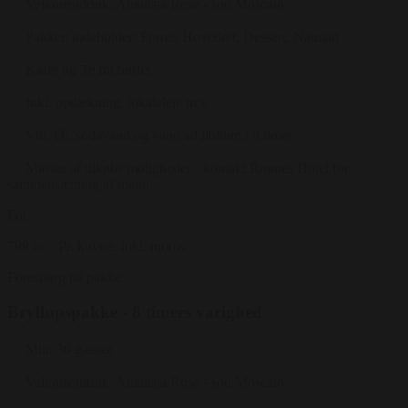
Velkomstdrink, Amatista Rose - sød Moscato
Pakken indeholder: Forret, Hovedret, Dessert, Natmad
Kaffe og Te fra buffet
Inkl. opdækning, lokaleleje m.v
Vin, Øl, sodavand og vand ad libitum i 8 timer
Masser af tilkøbs muligheder - kontakt Rønnes Hotel for
sammensætning af menu
Fra
799 kr.
/ Pr. kuvert. inkl. moms
Forespørg på pakke
Bryllupspakke - 8 timers varighed
Min. 30 gæster
Velkomstdrink, Amatista Rose - sød Moscato