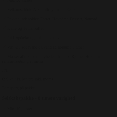
Min. 30 gæster
Velkomstdrink: Alkoholfri granat æble cider
Pakken indeholder: Forret, Hovedret, Dessert, Natmad
Kaffe og Te fra buffet
Inkl. opdækning, lokaleleje m.v
Vin, Øl, sodavand og vand ad libitum i 8 timer
Masser af tilkøbs muligheder - kontakt Rønnes Hotel for
sammensætning af menu
Fra
699 kr.
/ Pr. kuvert. inkl. moms
Forespørg på pakke
Selskabspakke - 8 timers varighed
Min. 10 gæster