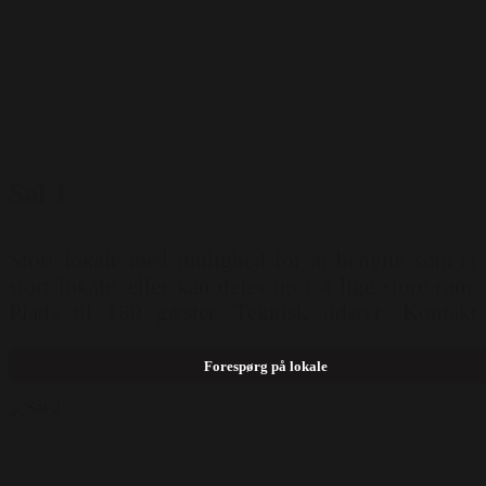
Sal 1
Stort lokale med mulighed for at benytte som et
stort lokale, eller kan deles op i 4 lige store rum.
Plads til 160 gæster. Teknisk udstyr: Kontakt
Rønnes Hotel & Restaurant for information.
Mulighed for opstilling: Langborde ( 160 pers )
Forespørg på lokale
Runde borde ( 120 pers )