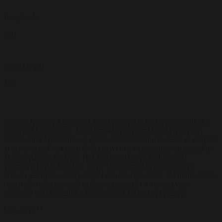
Langborde
180
Runde borde
120
Rønnes Hotel & Restaurant ligger midt i den betagende nordjyske
natur ved Slettestrand. Dette område er berømt for at være et af
landets mest fantastiske og unikke naturområder. Hotellet er omgivet
af skov, strand og klitter, hvilket giver en fremragende mulighed for
at nyde naturen fuldt ud. Her kan man tage en forfriskende
svømmetur i det åbne hav, cykle langs stranden eller gennem
skoven, eller bare slentre rundt i den uberørte natur. De billedskønne
omgivelser tilbyder også utallige muligheder for at forevige
øjeblikke med fantastiske fotografier af jer og jeres gæster.
Læs mere