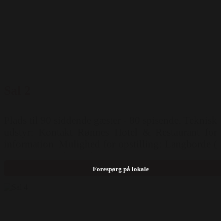
Sal 2
Plads til 90 siddende gæster - 80 spisende. Teknisk
udstyr: Kontakt Rønnes Hotel & Restaurant for
information. Mulighed for opstilling: Langborde (
90 pers ) Runde borde ( 80 pers )
Forespørg på lokale