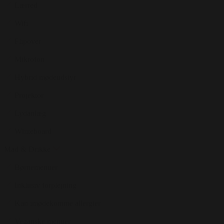
Lærred
Wifi
Flipover
Mikrofon
Hybrid mødeudstyr
Projektor
Lydanlæg
Whiteboard
Mad & Drikke
Børnemenuer
Inklusiv forplejning
Kan imødekomme allergier
Veganske menuer