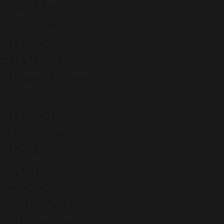
Skov & Natur
Terrassemiljø
Udendørs Loungeområde
Børn & Underholdning
Børneseng/Tremmeseng
Højstole
Udendørs legeplads
Børneseng/tremmeseng
Højstole
Udendørs legeplads
Overnatning
49 dobbeltværelser
14 gruppeværelser