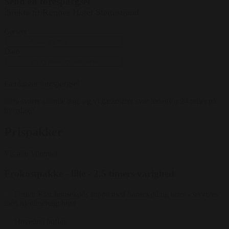
Send en forespørgsel
direkte til Rønnes Hotel Slettestrand
Gæster
Dato
Færdiggør forespørgsel
88% svarer samme dag, og vi garanterer svar indenfor 24 timer på
hverdage
Prispakker
Vis alle
Minimer
Frokostpakke - lille - 2.5 timers varighed
Forret: Klar hønsekøds suppe med hønsekød og urter - serveres
med hjemmebagt brød
Hovedret buffet: