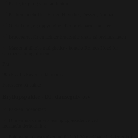
Kaffe, te, øl og vand ad libitum
Pakken indeholder: Forret, Hovedret, Dessert, Natmad
Opdækning og oppyntning efter brudeparrets ønsker
Brudeparret får en lækker brudesuite gratis på bryllupsnatten
Masser af tilkøbs muligheder - kontakt Rønnes Hotel for
sammensætning af menu
Fra
995 kr.
/ Pr. kuvert. inkl. moms
Forespørg på pakke
Bryllupspakke - DJ, dansegulv osv.
Pakken indeholder:
Dinnermusik under spisning og assistance ved
indslag/underholdning
Fuld gang i dansegulvet indtil kl. 01:30 med både lyd der er højt