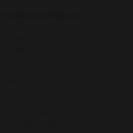
Læs mere
Faciliteter & Muligheder
Teknik & AV
Fladskærme
Lydanlæg
Projektor
Flipover
Mikrofon
Wifi
Mad & Drikke
Inklusiv mad og drikke
Kan imødekomme allergier