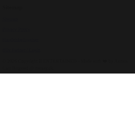
Sitemap
Sitemap
Privacy Policy
Handelsbetingelser
Bliv Partner / Login
© 2026 Copyright B ENTERTAINED - Made with ❤️ by Asmus
Lars Brigsted @ itseasy.dk