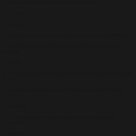
Fire serveringer serveret family-style til servering
Vinmenu
Snacks:
Spidskålswrap m/ tigerrejer peanutsauce, svampe & peberfrugt
Varmrøget laks m/ rygeostecreme, rødløg, agurker, dild &
butterdej
Forret:
Sprødstegte gnocchi m/ gambas, chimichurri, syltede stikkelsbær
& urter
Rimmet hvidfisk ballotine m/ stikkelsbær, rosenkål & splittet
sauce
Hovedret:
Grillet flanksteak m/ grøn peberkornssauce & rodfrugter
dauphinoise
Dessert: