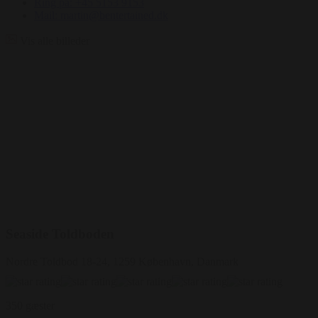
Ring på: +45 5153 9153
Mail: martin@bentertained.dk
Vis alle billeder
Seaside Toldboden
Nordre Toldbod 18-24, 1259 København, Danmark
350 gæster