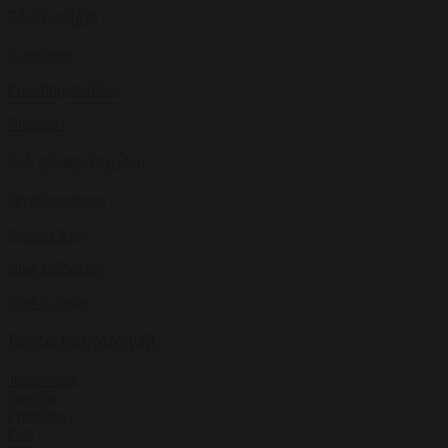
Mest solgte
Komikere
Foredragsholdere
Musikere
Gå på opdagelse
Tryllekunstnere
Quiz & Leg
Mad & Drikke
Find Lokaler
Underholdning til
Julefrokost
Bryllup
Firmafest
Fest