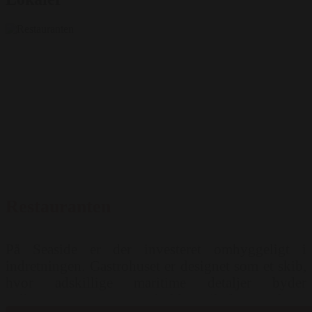
Restauranten
På Seaside er der investeret omhyggeligt i
indretningen. Gastrohuset er designet som et skib,
hvor adskillige maritime detaljer byder
velkommen. Det er en hyldest til den ærefulde