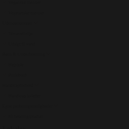
Veganske menuer
Vegetariske menuer
Udendørsarealer
Terrassemiljø
Udsigt til vand
Børn & Underholdning
Højstole
Puslebord
Handicapforhold
Handicap toiletter
Egne parkeringsmuligheder
85 betalingspladser
Lokaler