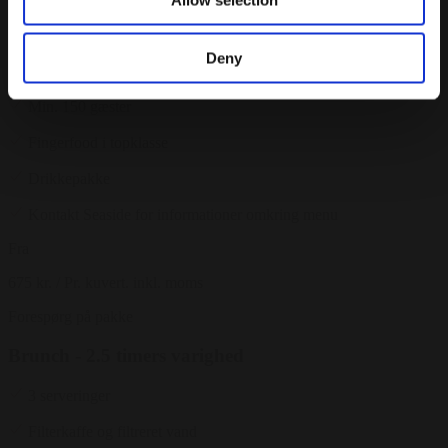
Forespørg på pakke
Deny
Dinner reception
Min. 150 gæster
Fingerfood i topklasse
Drikkepakke
Kontakt Seaside for informationer omkring menu
Fra
675 kr.
/ Pr. kuvert. inkl. moms
Forespørg på pakke
Brunch - 2.5 timers varighed
3 serveringer
Filterkaffe og filtreret vand