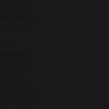
Kontakt os
Om B Entertained
info@bentertained.dk
Samarbejdspartnere
Sider
Peterwerner.dk
Oliverstanescu.dk
1000stemmer.dk
Annebakland.dk
Nielsnielsens.dk
Jonathan-christensen.dk
Anderswortmann.dk