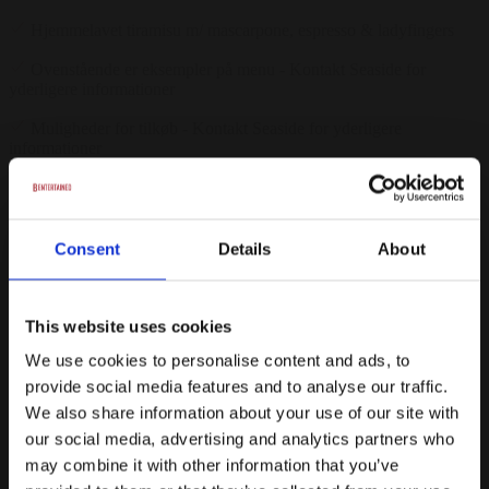
Hjemmelavet tiramisu m/ mascarpone, espresso & ladyfingers
Ovenstående er eksempler på menu - Kontakt Seaside for
yderligere informationer
Muligheder for tilkøb - Kontakt Seaside for yderligere
informationer
Fra
850 kr.
/ Pr. kuvert. inkl. moms
Consent
Details
About
Forespørg på pakke
Sommerfest
This website uses cookies
Snacks
We use cookies to personalise content and ads, to
3 serveringer
provide social media features and to analyse our traffic.
We also share information about your use of our site with
3 tilhørende glas vin
our social media, advertising and analytics partners who
Snacks:
may combine it with other information that you’ve