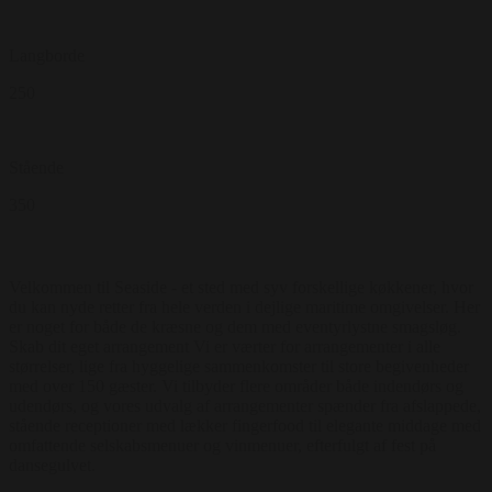
Langborde
250
Stående
350
Velkommen til Seaside - et sted med syv forskellige køkkener, hvor
du kan nyde retter fra hele verden i dejlige maritime omgivelser. Her
er noget for både de kræsne og dem med eventyrlystne smagsløg.
Skab dit eget arrangement Vi er værter for arrangementer i alle
størrelser, lige fra hyggelige sammenkomster til store begivenheder
med over 150 gæster. Vi tilbyder flere områder både indendørs og
udendørs, og vores udvalg af arrangementer spænder fra afslappede,
stående receptioner med lækker fingerfood til elegante middage med
omfattende selskabsmenuer og vinmenuer, efterfulgt af fest på
dansegulvet.