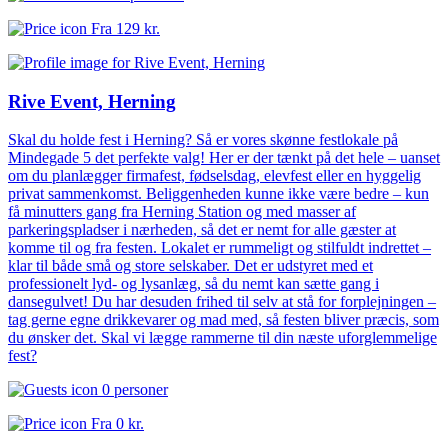
Fra
129 kr.
Rive Event, Herning
Skal du holde fest i Herning? Så er vores skønne festlokale på
Mindegade 5 det perfekte valg! Her er der tænkt på det hele – uanset
om du planlægger firmafest, fødselsdag, elevfest eller en hyggelig
privat sammenkomst. Beliggenheden kunne ikke være bedre – kun
få minutters gang fra Herning Station og med masser af
parkeringspladser i nærheden, så det er nemt for alle gæster at
komme til og fra festen. Lokalet er rummeligt og stilfuldt indrettet –
klar til både små og store selskaber. Det er udstyret med et
professionelt lyd- og lysanlæg, så du nemt kan sætte gang i
dansegulvet! Du har desuden frihed til selv at stå for forplejningen –
tag gerne egne drikkevarer og mad med, så festen bliver præcis, som
du ønsker det. Skal vi lægge rammerne til din næste uforglemmelige
fest?
0 personer
Fra
0 kr.