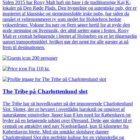
Siden 2015 har Roxy Malt haft sin base i de traditionsrige Kaj K-
lokaler på Den Røde Plads. Den hyggelige og autentiske pub, der er
inspireret af klassiske og stemningsfulde irske pubs, har siden da
opnået et velrenommeret ry som stedet for Holstebros bedste
voksenfester. Voksne fra nær og fjern søger hertil for at nyde den
gode stemning og livemusik, der altid sætter gang i festen. Roxy
Malt er centralt beliggende i hjertet af Holstebro og er let tilgængelig
uanset transportmiddel, hvilket gør det nemt for alle gæster at nå
frem til destinationen.
200 personer
Fra
110 kr.
The Tribe på Charlottenlund slot
The Tribe har sit hovedkvarter på det imponerende Charlottenlund
Slot. Slottet, der er bevaret i overdådig barokstil og omgivet af
naturskønne omgivelser, ligger kun 8 km nord for København og
byder på en betagende udsigt over Øresund. Dette gør slottet til et
centralt og attraktivt sted nær Nordsjælland, kun få kilometer fra
Københavns hjerte. Med sin smukke slotshave danner
Charlottenlund Slot den perfekte kulisse for en vidunderlig og