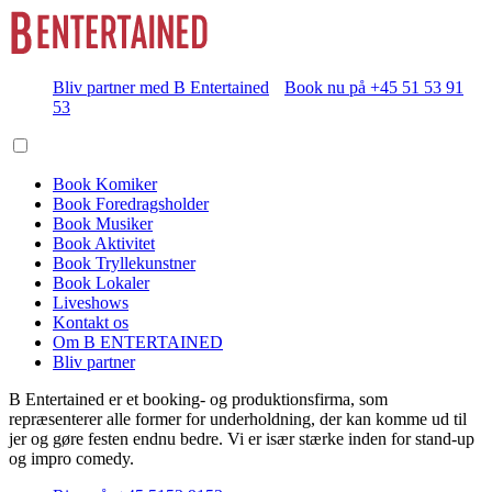
Bliv partner med B Entertained
Book nu på +45 51 53 91
53
Book Komiker
Book Foredragsholder
Book Musiker
Book Aktivitet
Book Tryllekunstner
Book Lokaler
Liveshows
Kontakt os
Om B ENTERTAINED
Bliv partner
B Entertained er et booking- og produktionsfirma, som
repræsenterer alle former for underholdning, der kan komme ud til
jer og gøre festen endnu bedre. Vi er især stærke inden for stand-up
og impro comedy.