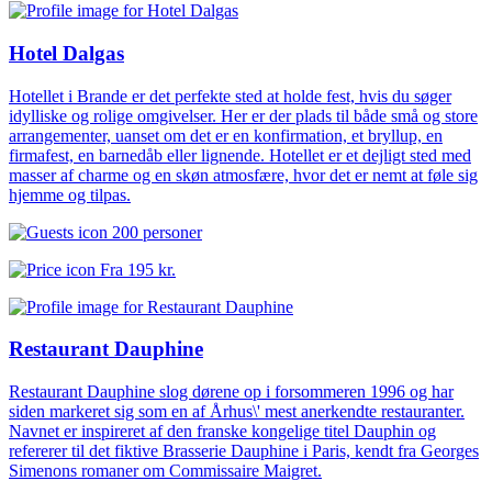
Hotel Dalgas
Hotellet i Brande er det perfekte sted at holde fest, hvis du søger
idylliske og rolige omgivelser. Her er der plads til både små og store
arrangementer, uanset om det er en konfirmation, et bryllup, en
firmafest, en barnedåb eller lignende. Hotellet er et dejligt sted med
masser af charme og en skøn atmosfære, hvor det er nemt at føle sig
hjemme og tilpas.
200 personer
Fra
195 kr.
Restaurant Dauphine
Restaurant Dauphine slog dørene op i forsommeren 1996 og har
siden markeret sig som en af Århus\' mest anerkendte restauranter.
Navnet er inspireret af den franske kongelige titel Dauphin og
refererer til det fiktive Brasserie Dauphine i Paris, kendt fra Georges
Simenons romaner om Commissaire Maigret.