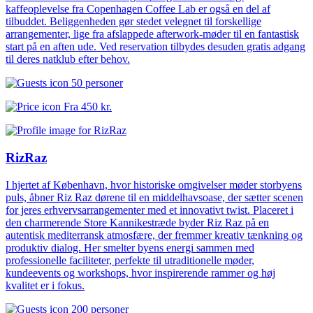
kaffeoplevelse fra Copenhagen Coffee Lab er også en del af
tilbuddet. Beliggenheden gør stedet velegnet til forskellige
arrangementer, lige fra afslappede afterwork-møder til en fantastisk
start på en aften ude. Ved reservation tilbydes desuden gratis adgang
til deres natklub efter behov.
50 personer
Fra
450 kr.
RizRaz
I hjertet af København, hvor historiske omgivelser møder storbyens
puls, åbner Riz Raz dørene til en middelhavsoase, der sætter scenen
for jeres erhvervsarrangementer med et innovativt twist. Placeret i
den charmerende Store Kannikestræde byder Riz Raz på en
autentisk mediterransk atmosfære, der fremmer kreativ tænkning og
produktiv dialog. Her smelter byens energi sammen med
professionelle faciliteter, perfekte til utraditionelle møder,
kundeevents og workshops, hvor inspirerende rammer og høj
kvalitet er i fokus.
200 personer