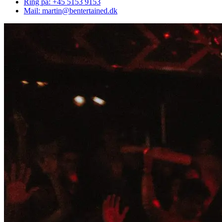
Ring på: +45 5153 9153
Mail: martin@bentertained.dk