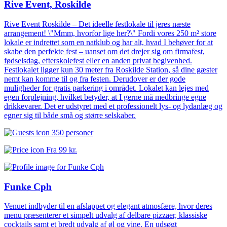
Rive Event, Roskilde
Rive Event Roskilde – Det ideelle festlokale til jeres næste
arrangement! \"Mmm, hvorfor lige her?\" Fordi vores 250 m² store
lokale er indrettet som en natklub og har alt, hvad I behøver for at
skabe den perfekte fest – uanset om det drejer sig om firmafest,
fødselsdag, efterskolefest eller en anden privat begivenhed.
Festlokalet ligger kun 30 meter fra Roskilde Station, så dine gæster
nemt kan komme til og fra festen. Derudover er der gode
muligheder for gratis parkering i området. Lokalet kan lejes med
egen forplejning, hvilket betyder, at I gerne må medbringe egne
drikkevarer. Det er udstyret med et professionelt lys- og lydanlæg og
egner sig til både små og større selskaber.
350 personer
Fra
99 kr.
Funke Cph
Venuet indbyder til en afslappet og elegant atmosfære, hvor deres
menu præsenterer et simpelt udvalg af delbare pizzaer, klassiske
cocktails samt et bredt udvalg af øl og vine. En udsøgt