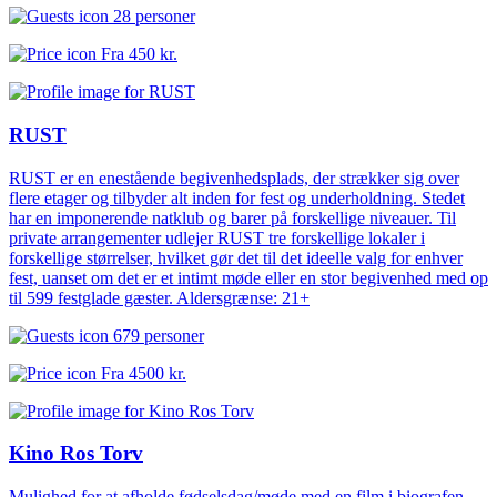
28 personer
Fra
450 kr.
RUST
RUST er en enestående begivenhedsplads, der strækker sig over
flere etager og tilbyder alt inden for fest og underholdning. Stedet
har en imponerende natklub og barer på forskellige niveauer. Til
private arrangementer udlejer RUST tre forskellige lokaler i
forskellige størrelser, hvilket gør det til det ideelle valg for enhver
fest, uanset om det er et intimt møde eller en stor begivenhed med op
til 599 festglade gæster. Aldersgrænse: 21+
679 personer
Fra
4500 kr.
Kino Ros Torv
Mulighed for at afholde fødselsdag/møde med en film i biografen.