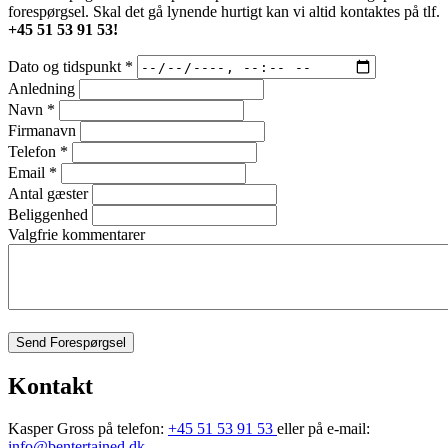
forespørgsel. Skal det gå lynende hurtigt kan vi altid kontaktes på tlf.
+45 51 53 91 53!
Dato og tidspunkt
*
Anledning
Navn
*
Firmanavn
Telefon
*
Email
*
Antal gæster
Beliggenhed
Valgfrie kommentarer
Send Forespørgsel
Kontakt
Kasper Gross på telefon:
+45 51 53 91 53
eller på e-mail:
info@bentertained.dk