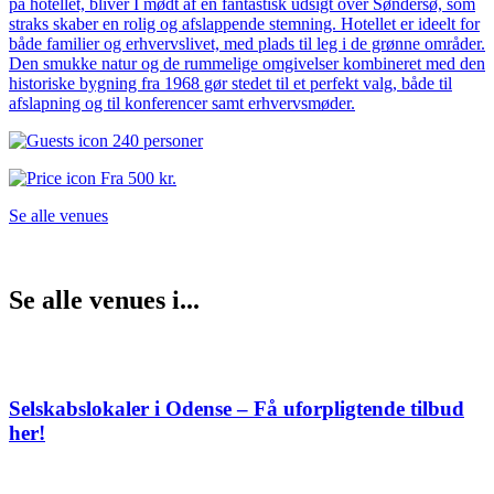
på hotellet, bliver I mødt af en fantastisk udsigt over Søndersø, som
straks skaber en rolig og afslappende stemning. Hotellet er ideelt for
både familier og erhvervslivet, med plads til leg i de grønne områder.
Den smukke natur og de rummelige omgivelser kombineret med den
historiske bygning fra 1968 gør stedet til et perfekt valg, både til
afslapning og til konferencer samt erhvervsmøder.
240 personer
Fra
500 kr.
Se alle venues
Se alle venues i...
Selskabslokaler i Odense – Få uforpligtende tilbud
her!