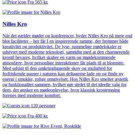
Fra
565 kr.
Nilles Kro
Når det gælder møder og konferencer, byder Nilles Kro på mere end
blot faciliteter – her får I en inspirerende ramme, der fremmer både
kreativitet og produktivitet. De lyse, rummelige mødelokaler er
udstyret med moderne teknologi, samtidig med at den charmerende
krostil bevares, hvilket skaber en varm og imødekommende
atmosfære, hvor personlige interaktioner får plads til at blomstre.
Med udsigt til den omkringliggende skov og mulighed for
forfriskende pauser i naturen kan deltagerne lade op og finde ny
energi i smukke, rolige omgivelser. Hos Nilles Kro smelter æstetik
og funktionalitet sammen, hvilket gør stedet til det ideelle valg for
dem, der ønsker en mødeoplevelse, hvor klassisk krostemning
forenes med moderne komfort.
120 personer
Fra
400 kr.