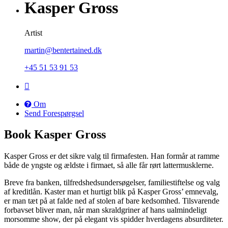
Kasper Gross
Artist
martin@bentertained.dk
+45 51 53 91 53
Om
Send Forespørgsel
Book Kasper Gross
Kasper Gross er det sikre valg til firmafesten. Han formår at ramme
både de yngste og ældste i firmaet, så alle får rørt lattermusklerne.
Breve fra banken, tilfredshedsundersøgelser, familiestiftelse og valg
af kreditlån. Kaster man et hurtigt blik på Kasper Gross’ emnevalg,
er man tæt på at falde ned af stolen af bare kedsomhed. Tilsvarende
forbavset bliver man, når man skraldgriner af hans ualmindeligt
morsomme show, der på elegant vis spidder hverdagens absurditeter.