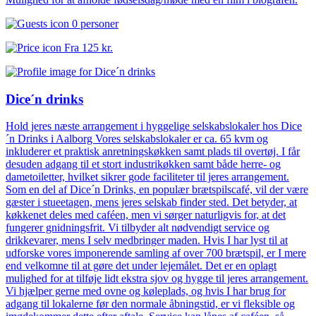
0 personer
Fra
125 kr.
Dice´n drinks
Hold jeres næste arrangement i hyggelige selskabslokaler hos Dice
´n Drinks i Aalborg Vores selskabslokaler er ca. 65 kvm og
inkluderer et praktisk anretningskøkken samt plads til overtøj. I får
desuden adgang til et stort industrikøkken samt både herre- og
dametoiletter, hvilket sikrer gode faciliteter til jeres arrangement.
Som en del af Dice´n Drinks, en populær brætspilscafé, vil der være
gæster i stueetagen, mens jeres selskab finder sted. Det betyder, at
køkkenet deles med caféen, men vi sørger naturligvis for, at det
fungerer gnidningsfrit. Vi tilbyder alt nødvendigt service og
drikkevarer, mens I selv medbringer maden. Hvis I har lyst til at
udforske vores imponerende samling af over 700 brætspil, er I mere
end velkomne til at gøre det under lejemålet. Det er en oplagt
mulighed for at tilføje lidt ekstra sjov og hygge til jeres arrangement.
Vi hjælper gerne med ovne og køleplads, og hvis I har brug for
adgang til lokalerne før den normale åbningstid, er vi fleksible og