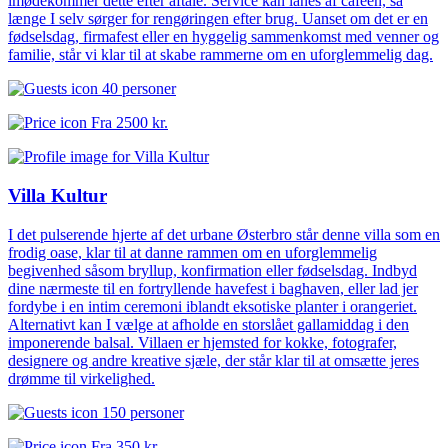
imødekommer dette efter aftale. Service kan lånes af caféen, så
længe I selv sørger for rengøringen efter brug. Uanset om det er en
fødselsdag, firmafest eller en hyggelig sammenkomst med venner og
familie, står vi klar til at skabe rammerne om en uforglemmelig dag.
40 personer
Fra
2500 kr.
Villa Kultur
I det pulserende hjerte af det urbane Østerbro står denne villa som en
frodig oase, klar til at danne rammen om en uforglemmelig
begivenhed såsom bryllup, konfirmation eller fødselsdag. Indbyd
dine nærmeste til en fortryllende havefest i baghaven, eller lad jer
fordybe i en intim ceremoni iblandt eksotiske planter i orangeriet.
Alternativt kan I vælge at afholde en storslået gallamiddag i den
imponerende balsal. Villaen er hjemsted for kokke, fotografer,
designere og andre kreative sjæle, der står klar til at omsætte jeres
drømme til virkelighed.
150 personer
Fra
350 kr.