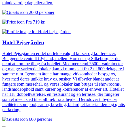
mindeværdig dag eller aften.
2000 personer
Fra
719 kr.
Hotel Pejsegården
Hotel Pejsegården er det perfekte valg til kurser og konferencer.
Beliggende centralt i Jylland, mellem Horsens og Silkeborg, er det
nemt at komme til og fra hotellet. Med mere end 5500 kvadratmeter
og mange varierede lokaler, kan vi rumme alt fra 2 til 600 deltagere i
samme rum. Igennem årene har mange virksomheder besøgt os,
hver med deres unikke krav og ønsker. Vi tilbyder blandt andet at
fungere som messehal, og vores lokaler kan bruges til showrooms,
landsmødeophold samt kurser og konferencer af enhver art. Hotellet
har 118 dobbeltværelser, en restaurant og en terrasse, der fungerer
som et ideelt sted til et afbræk fra arbejdet. Derudover tilbyder vi
faciliteter som pool, sauna, bowling, billard, el-ladestandere og gratis
parkering.
600 personer