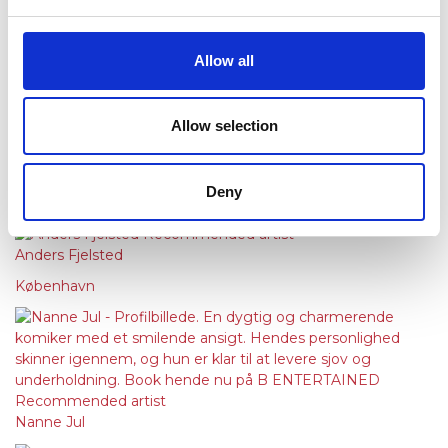
Roxorloops & Jasmin
København
Allow all
Fransk Dolkeparti
Allow selection
Danny Kool
Deny
Michael Andersen
Anders Fjelsted
København
Nanne Jul