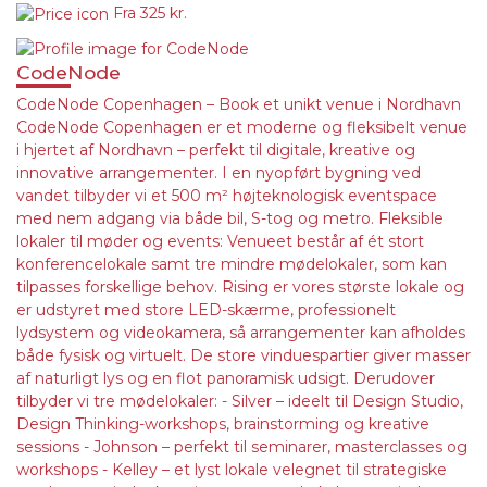
Fra
325 kr.
CodeNode
CodeNode Copenhagen – Book et unikt venue i Nordhavn
CodeNode Copenhagen er et moderne og fleksibelt venue
i hjertet af Nordhavn – perfekt til digitale, kreative og
innovative arrangementer. I en nyopført bygning ved
vandet tilbyder vi et 500 m² højteknologisk eventspace
med nem adgang via både bil, S-tog og metro. Fleksible
lokaler til møder og events: Venueet består af ét stort
konferencelokale samt tre mindre mødelokaler, som kan
tilpasses forskellige behov. Rising er vores største lokale og
er udstyret med store LED-skærme, professionelt
lydsystem og videokamera, så arrangementer kan afholdes
både fysisk og virtuelt. De store vinduespartier giver masser
af naturligt lys og en flot panoramisk udsigt. Derudover
tilbyder vi tre mødelokaler: - Silver – ideelt til Design Studio,
Design Thinking-workshops, brainstorming og kreative
sessions - Johnson – perfekt til seminarer, masterclasses og
workshops - Kelley – et lyst lokale velegnet til strategiske