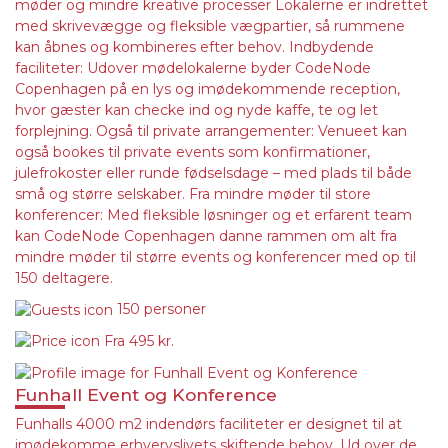
møder og mindre kreative processer Lokalerne er indrettet
med skrivevægge og fleksible vægpartier, så rummene
kan åbnes og kombineres efter behov. Indbydende
faciliteter: Udover mødelokalerne byder CodeNode
Copenhagen på en lys og imødekommende reception,
hvor gæster kan checke ind og nyde kaffe, te og let
forplejning. Også til private arrangementer: Venueet kan
også bookes til private events som konfirmationer,
julefrokoster eller runde fødselsdage – med plads til både
små og større selskaber. Fra mindre møder til store
konferencer: Med fleksible løsninger og et erfarent team
kan CodeNode Copenhagen danne rammen om alt fra
mindre møder til større events og konferencer med op til
150 deltagere.
150 personer
Fra
495 kr.
Funhall Event og Konference
Funhalls 4000 m2 indendørs faciliteter er designet til at
imødekomme erhvervslivets skiftende behov. Ud over de