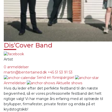
Dis’Cover Band
Artist
0 anmeldelser
martin@bentertained.dk
+45 51 53 91 53
Send en forespørgsel
Anmeldelser
Aktuelle shows
Hvis du leder efter det perfekte festband til din næste
begivenhed, så er vores professionelle festband det helt
rigtige valg! Vi har mange års erfaring med at optræde til
bryllupper, firmafester, private fester og endda på et
krydstogtskib!