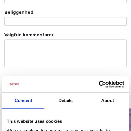
Beliggenhed
Valgfrie kommentarer
Send Forespørgsel
Kontakt
Dis’Cover Band
+45 51 53 91 53
Consent
Details
About
martin@bentertained.dk
This website uses cookies
We use cookies to personalise content and ads, to