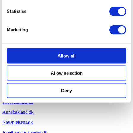
Om virksomheden
Statistics
Kontakt os
Om B Entertained
Marketing
info@bentertained.dk
Samarbejdspartnere
Allow all
Sider
Allow selection
Peterwerner.dk
Deny
Oliverstanescu.dk
1000stemmer.dk
Annebakland.dk
Nielsnielsens.dk
Jonathan-christensen.dk