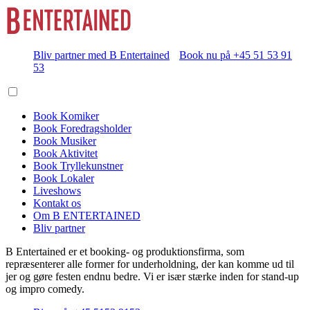
Bliv partner med B Entertained
Book nu på +45 51 53 91
53
Book Komiker
Book Foredragsholder
Book Musiker
Book Aktivitet
Book Tryllekunstner
Book Lokaler
Liveshows
Kontakt os
Om B ENTERTAINED
Bliv partner
B Entertained er et booking- og produktionsfirma, som
repræsenterer alle former for underholdning, der kan komme ud til
jer og gøre festen endnu bedre. Vi er især stærke inden for stand-up
og impro comedy.