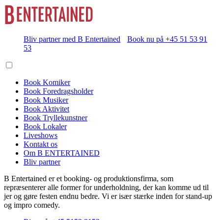
Bliv partner med B Entertained
Book nu på +45 51 53 91
53
Book Komiker
Book Foredragsholder
Book Musiker
Book Aktivitet
Book Tryllekunstner
Book Lokaler
Liveshows
Kontakt os
Om B ENTERTAINED
Bliv partner
B Entertained er et booking- og produktionsfirma, som
repræsenterer alle former for underholdning, der kan komme ud til
jer og gøre festen endnu bedre. Vi er især stærke inden for stand-up
og impro comedy.