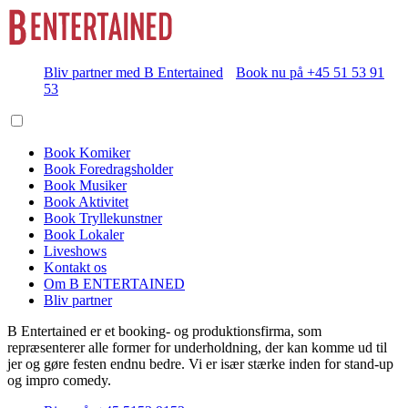
Bliv partner med B Entertained
Book nu på +45 51 53 91
53
Book Komiker
Book Foredragsholder
Book Musiker
Book Aktivitet
Book Tryllekunstner
Book Lokaler
Liveshows
Kontakt os
Om B ENTERTAINED
Bliv partner
B Entertained er et booking- og produktionsfirma, som
repræsenterer alle former for underholdning, der kan komme ud til
jer og gøre festen endnu bedre. Vi er især stærke inden for stand-up
og impro comedy.