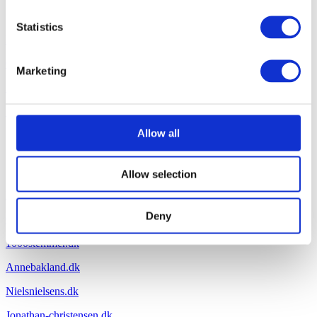
Om virksomheden
Statistics
Kontakt os
Om B Entertained
Marketing
info@bentertained.dk
Samarbejdspartnere
Allow all
Sider
Allow selection
Peterwerner.dk
Deny
Oliverstanescu.dk
1000stemmer.dk
Annebakland.dk
Nielsnielsens.dk
Jonathan-christensen.dk