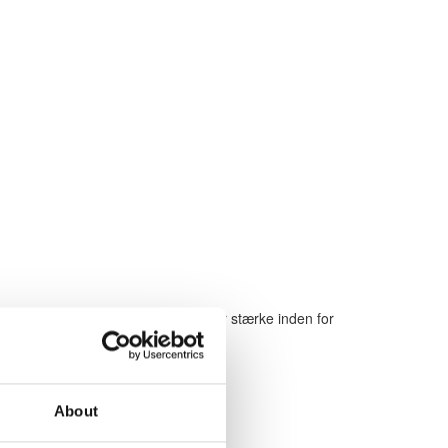
 gøre festen endnu bedre. Vi er især stærke inden for
About