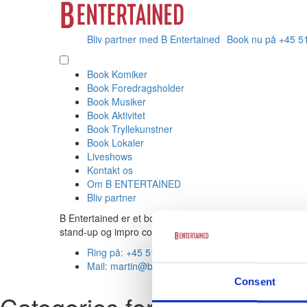
Bliv partner med B Entertained
Book nu på +45 5
Book Komiker
Book Foredragsholder
Book Musiker
Book Aktivitet
Book Tryllekunstner
Book Lokaler
Liveshows
Kontakt os
Om B ENTERTAINED
Bliv partner
B Entertained er et booking- og produktionsfirma, som re
stand-up og impro comedy.
Ring på: +45 5153 9153
Mail: martin@bentertained.dk
Consent
Categories for DJ