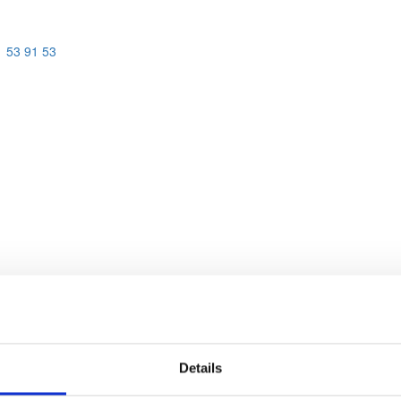
1 53 91 53
præsenterer alle former for underholdning, der kan komme ud til jer og
Details