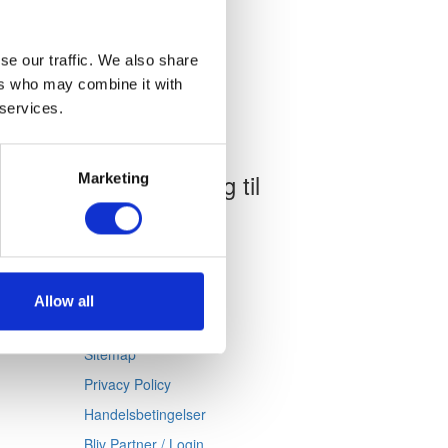
se our traffic. We also share
ers who may combine it with
 services.
Underholdning til
Marketing
Julefrokost
Bryllup
Firmafest
Fest
Allow all
Sitemap
Sitemap
Privacy Policy
Handelsbetingelser
Bliv Partner / Login