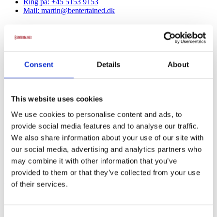
Ring på: +45 5153 9153
Mail: martin@bentertained.dk
Categories for Aktiviteter
Sorry, nothing to display.
Consent
Details
About
Search
Mest solgte
This website uses cookies
Om virksomheden
We use cookies to personalise content and ads, to
provide social media features and to analyse our traffic.
Kontakt os
We also share information about your use of our site with
Om B Entertained
our social media, advertising and analytics partners who
may combine it with other information that you’ve
info@bentertained.dk
provided to them or that they’ve collected from your use
Samarbejdspartnere
of their services.