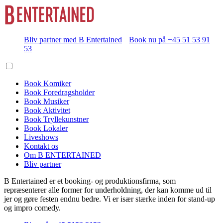
Bliv partner med B Entertained
Book nu på +45 51 53 91
53
Book Komiker
Book Foredragsholder
Book Musiker
Book Aktivitet
Book Tryllekunstner
Book Lokaler
Liveshows
Kontakt os
Om B ENTERTAINED
Bliv partner
B Entertained er et booking- og produktionsfirma, som
repræsenterer alle former for underholdning, der kan komme ud til
jer og gøre festen endnu bedre. Vi er især stærke inden for stand-up
og impro comedy.