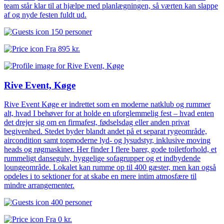
team står klar til at hjælpe med planlægningen, så værten kan slappe
af og nyde festen fuldt ud.
150 personer
Fra
895 kr.
Rive Event, Køge
Rive Event Køge er indrettet som en moderne natklub og rummer
alt, hvad I behøver for at holde en uforglemmelig fest – hvad enten
det drejer sig om en firmafest, fødselsdag eller anden privat
begivenhed. Stedet byder blandt andet på et separat rygeområde,
aircondition samt topmoderne lyd- og lysudstyr, inklusive moving
heads og røgmaskiner. Her finder I flere barer, gode toiletforhold, et
rummeligt dansegulv, hyggelige sofagrupper og et indbydende
loungeområde. Lokalet kan rumme op til 400 gæster, men kan også
opdeles i to sektioner for at skabe en mere intim atmosfære til
mindre arrangementer.
400 personer
Fra
0 kr.