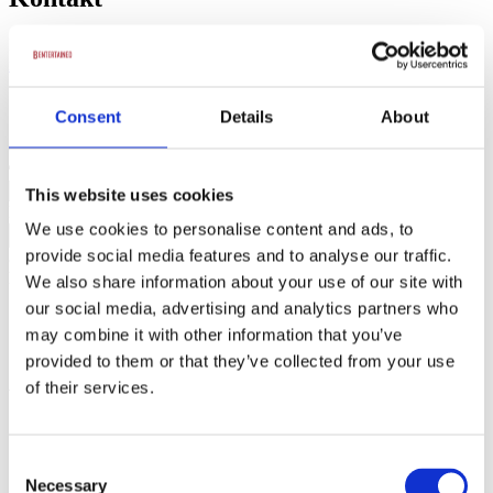
Kasper Porsdal på telefon:
+45 51 53 91 53
eller på e-mail:
info@bentertained.dk
Send en forespørgsel
Consent
Details
About
Gæster
This website uses cookies
Dato
We use cookies to personalise content and ads, to
provide social media features and to analyse our traffic.
88% svarer samme dag, og vi garanterer svar indenfor 24 timer på
hverdage
We also share information about your use of our site with
Færdiggør forespørgsel →
our social media, advertising and analytics partners who
may combine it with other information that you’ve
provided to them or that they’ve collected from your use
Anbefalede artister
of their services.
Consent
Necessary
Selection