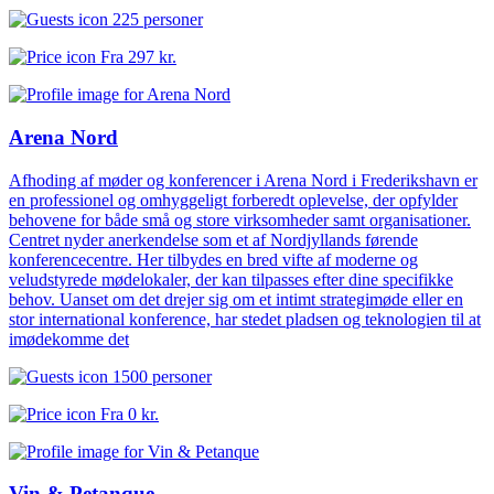
225 personer
Fra
297 kr.
Arena Nord
Afhoding af møder og konferencer i Arena Nord i Frederikshavn er
en professionel og omhyggeligt forberedt oplevelse, der opfylder
behovene for både små og store virksomheder samt organisationer.
Centret nyder anerkendelse som et af Nordjyllands førende
konferencecentre. Her tilbydes en bred vifte af moderne og
veludstyrede mødelokaler, der kan tilpasses efter dine specifikke
behov. Uanset om det drejer sig om et intimt strategimøde eller en
stor international konference, har stedet pladsen og teknologien til at
imødekomme det
1500 personer
Fra
0 kr.
Vin & Petanque