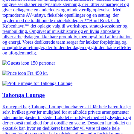
omgivelser skaber en dynamisk stemning, der løfter samarbejdet og
giver deltagerne en anderledes og mindeværdig oplevelse. Med
topmoderne AV-udstyr, fleksible opstillinger og en setting, der
bryder med de traditionelle mødelokaler, er **Hard Rock Cafe
København** det oplagte valg til workshops, strategi-sessioner og
teambuilding. Omgivet af musikhistorie og en livlig atmosfære
bliver arbejdsdagen ikke bare produktiv, men også fuld af inspiration
og energi. Vores dedikerede team sørger for lækker forplejning og
smagfulde anretninger, der fuldender dagen og gør den både effektiv
og uforglemmelig.
150 personer
Fra
450 kr.
Tahonga Lounge
Konceptet bag Tahonga Lounge indebærer, at I får hele baren for jer
selv, hvilket giver jer mulighed for at afholde private arrangementer
uden andre gæster til stede. Lokalet er udstyret med et lydsystem, og
der er også mulighed for at opstille en scene. Desuden har lokalet en
eksotisk bar, hvor en dedikeret bartender vil være til stede hele
aftenen for at servere jer lækre drinks, øl og andre forfriskninger.