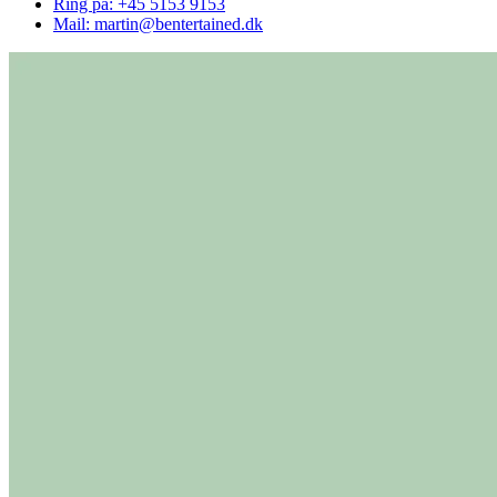
Ring på: +45 5153 9153
Mail: martin@bentertained.dk