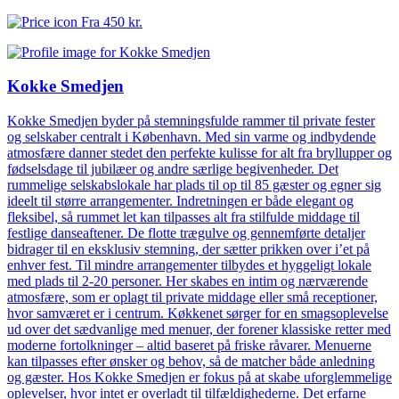
Fra
450 kr.
Kokke Smedjen
Kokke Smedjen byder på stemningsfulde rammer til private fester
og selskaber centralt i København. Med sin varme og indbydende
atmosfære danner stedet den perfekte kulisse for alt fra bryllupper og
fødselsdage til jubilæer og andre særlige begivenheder. Det
rummelige selskabslokale har plads til op til 85 gæster og egner sig
ideelt til større arrangementer. Indretningen er både elegant og
fleksibel, så rummet let kan tilpasses alt fra stilfulde middage til
festlige danseaftener. De flotte trægulve og gennemførte detaljer
bidrager til en eksklusiv stemning, der sætter prikken over i’et på
enhver fest. Til mindre arrangementer tilbydes et hyggeligt lokale
med plads til 2-20 personer. Her skabes en intim og nærværende
atmosfære, som er oplagt til private middage eller små receptioner,
hvor samværet er i centrum. Køkkenet sørger for en smagsoplevelse
ud over det sædvanlige med menuer, der forener klassiske retter med
moderne fortolkninger – altid baseret på friske råvarer. Menuerne
kan tilpasses efter ønsker og behov, så de matcher både anledning
og gæster. Hos Kokke Smedjen er fokus på at skabe uforglemmelige
oplevelser, hvor intet er overladt til tilfældighederne. Det erfarne