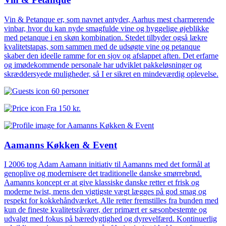
Vin & Petanque er, som navnet antyder, Aarhus mest charmerende
vinbar, hvor du kan nyde smagfulde vine og hyggelige øjeblikke
med petanque i en skøn kombination. Stedet tilbyder også lækre
kvalitetstapas, som sammen med de udsøgte vine og petanque
skaber den ideelle ramme for en sjov og afslappet aften. Det erfarne
og imødekommende personale har udviklet pakkeløsninger og
skræddersyede muligheder, så I er sikret en mindeværdig oplevelse.
60 personer
Fra
150 kr.
Aamanns Køkken & Event
I 2006 tog Adam Aamann initiativ til Aamanns med det formål at
genoplive og modernisere det traditionelle danske smørrebrød.
Aamanns koncept er at give klassiske danske retter et frisk og
moderne twist, mens den vigtigste vægt lægges på god smag og
respekt for kokkehåndværket. Alle retter fremstilles fra bunden med
kun de fineste kvalitetsråvarer, der primært er sæsonbestemte og
udvalgt med fokus på bæredygtighed og dyrevelfærd. Kontinuerlig