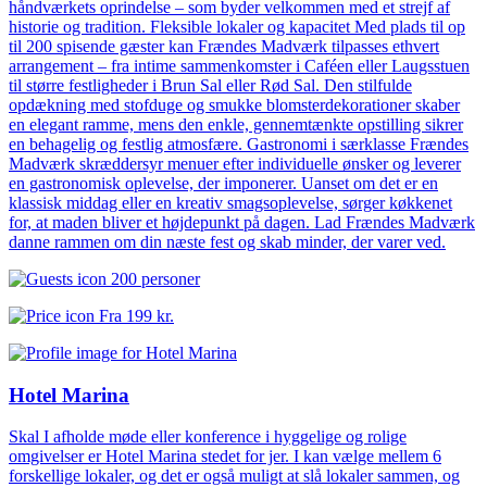
håndværkets oprindelse – som byder velkommen med et strejf af
historie og tradition. Fleksible lokaler og kapacitet Med plads til op
til 200 spisende gæster kan Frændes Madværk tilpasses ethvert
arrangement – fra intime sammenkomster i Caféen eller Laugsstuen
til større festligheder i Brun Sal eller Rød Sal. Den stilfulde
opdækning med stofduge og smukke blomsterdekorationer skaber
en elegant ramme, mens den enkle, gennemtænkte opstilling sikrer
en behagelig og festlig atmosfære. Gastronomi i særklasse Frændes
Madværk skræddersyr menuer efter individuelle ønsker og leverer
en gastronomisk oplevelse, der imponerer. Uanset om det er en
klassisk middag eller en kreativ smagsoplevelse, sørger køkkenet
for, at maden bliver et højdepunkt på dagen. Lad Frændes Madværk
danne rammen om din næste fest og skab minder, der varer ved.
200 personer
Fra
199 kr.
Hotel Marina
Skal I afholde møde eller konference i hyggelige og rolige
omgivelser er Hotel Marina stedet for jer. I kan vælge mellem 6
forskellige lokaler, og det er også muligt at slå lokaler sammen, og