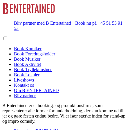
Bliv partner med B Entertained
Book nu på +45 51 53 91
53
Book Komiker
Book Foredragsholder
Book Musiker
Book Aktivitet
Book Tryllekunstner
Book Lokaler
Liveshows
Kontakt os
Om B ENTERTAINED
Bliv partner
B Entertained er et booking- og produktionsfirma, som
repræsenterer alle former for underholdning, der kan komme ud til
jer og gøre festen endnu bedre. Vi er især stærke inden for stand-up
og impro comedy.