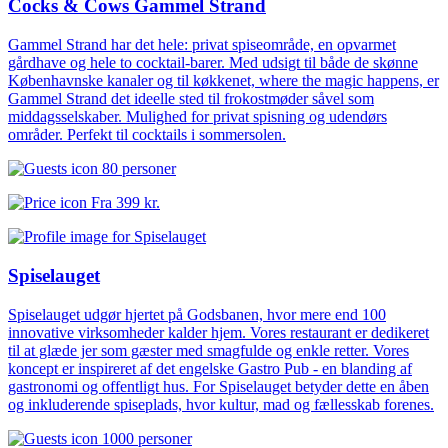
Cocks & Cows Gammel Strand
Gammel Strand har det hele: privat spiseområde, en opvarmet
gårdhave og hele to cocktail-barer. Med udsigt til både de skønne
Københavnske kanaler og til køkkenet, where the magic happens, er
Gammel Strand det ideelle sted til frokostmøder såvel som
middagsselskaber. Mulighed for privat spisning og udendørs
områder. Perfekt til cocktails i sommersolen.
80 personer
Fra
399 kr.
Spiselauget
Spiselauget udgør hjertet på Godsbanen, hvor mere end 100
innovative virksomheder kalder hjem. Vores restaurant er dedikeret
til at glæde jer som gæster med smagfulde og enkle retter. Vores
koncept er inspireret af det engelske Gastro Pub - en blanding af
gastronomi og offentligt hus. For Spiselauget betyder dette en åben
og inkluderende spiseplads, hvor kultur, mad og fællesskab forenes.
1000 personer