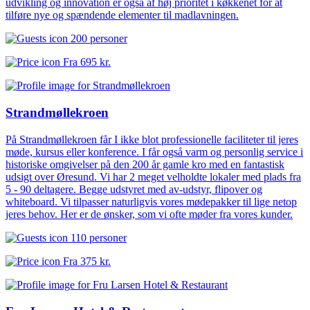
udvikling og innovation er også af høj prioritet i køkkenet for at
tilføre nye og spændende elementer til madlavningen.
200 personer
Fra
695 kr.
Strandmøllekroen
På Strandmøllekroen får I ikke blot professionelle faciliteter til jeres
møde, kursus eller konference. I får også varm og personlig service i
historiske omgivelser på den 200 år gamle kro med en fantastisk
udsigt over Øresund. Vi har 2 meget velholdte lokaler med plads fra
5 - 90 deltagere. Begge udstyret med av-udstyr, flipover og
whiteboard. Vi tilpasser naturligvis vores mødepakker til lige netop
jeres behov. Her er de ønsker, som vi ofte møder fra vores kunder.
110 personer
Fra
375 kr.