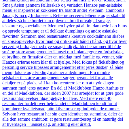
Smag Asien gennem fællesskab og variation Hanzōs pan-asiatiske
menu er inspireret af køkkener fra blandt andet Vietnam, Cambodia,
Japan, Kina og Indonesien. Retterne serveres løbende og er skabt til
at deles, så hele bordet kan opleve et bredt udvalg af smage,
teksturer og specialiteter. Menuen byder på alt fra dampede bao buns
og sprøde tempurarejer til delikate dumplings og andre asiatiske
favoritter. Sammen med restaurantens kreative cocktailmenu skabes
en spiseoplevelse, hvor mad og drikke går hånd i hånd, og hvor hver
servering bidrager med nye smagsindtryk. Ideelle rammer til både
små og store arrangementer Uanset om I planlægger en fødselsdag,
et bryllup, en firmafest eller en middag med familie og venner, står
Hanzōs erfarne team klar til at hjælpe. Med fokus på fleksibilitet og
personlig service tilpasses arrangementet efter jeres ønsker, så både
menu, lokale og afvikling matcher anledningen. Fra mindre
selskaber til større arrangementer sørger personalet for, at alle
detaljer er på plads, så I kan koncentrere jer om at nyde dagen
sammen med jeres gæster. En del af Madklubben Hanzō Aarhus er
en del af Madklubben, der siden 2007 har arbejdet for at gøre gode
restaurantoplevelser tilgængelige for flere. Med mere end 40
restauranter fordelt over hele landet er Madklubben kendt for at
kombinere kvalitetsmad, attraktive priser og indbydende rammer.
Selvom hver restaurant har sin egen identitet og stemning, deler de
alle den samme ambition: at gøre restaurantbesøg til en naturlig del
af hverdagen – uanset dag, anledning eller årstid.