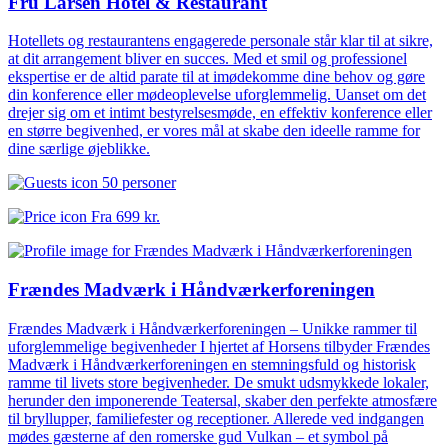
Fru Larsen Hotel & Restaurant
Hotellets og restaurantens engagerede personale står klar til at sikre,
at dit arrangement bliver en succes. Med et smil og professionel
ekspertise er de altid parate til at imødekomme dine behov og gøre
din konference eller mødeoplevelse uforglemmelig. Uanset om det
drejer sig om et intimt bestyrelsesmøde, en effektiv konference eller
en større begivenhed, er vores mål at skabe den ideelle ramme for
dine særlige øjeblikke.
50 personer
Fra
699 kr.
Frændes Madværk i Håndværkerforeningen
Frændes Madværk i Håndværkerforeningen – Unikke rammer til
uforglemmelige begivenheder I hjertet af Horsens tilbyder Frændes
Madværk i Håndværkerforeningen en stemningsfuld og historisk
ramme til livets store begivenheder. De smukt udsmykkede lokaler,
herunder den imponerende Teatersal, skaber den perfekte atmosfære
til bryllupper, familiefester og receptioner. Allerede ved indgangen
mødes gæsterne af den romerske gud Vulkan – et symbol på