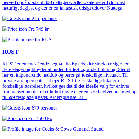
herved opnå plads til 300 deltagere. Alle lokalerne er fyldt med
naturligt daglys, og der er en fantastisk udsigt udover Kattegat.
225 personer
Fra
749 kr.
RUST
RUST er en enestående begivenhedsplads, der strækker sig over
flere etager og tilbyder alt inden for fest og underholdning. Stedet
har en imponerende natklub og barer på forskellige niveauer. Til
private arrangementer udlejer RUST tre forskellige lokaler i
forskellige størrelser, hvilket gør det til det ideelle valg for enhver
fest, uanset om det er et intimt møde eller en stor begivenhed med op
til 599 festglade gæster. Aldersgrænse: 21+
679 personer
Fra
4500 kr.