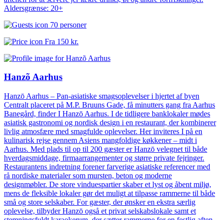
Aldersgrænse: 20+
70 personer
Fra
150 kr.
Hanzõ Aarhus
Hanzō Aarhus – Pan-asiatiske smagsoplevelser i hjertet af byen
Centralt placeret på M.P. Bruuns Gade, få minutters gang fra Aarhus
Banegård, finder I Hanzō Aarhus. I de tidligere banklokaler mødes
asiatisk gastronomi og nordisk design i en restaurant, der kombinerer
livlig atmosfære med smagfulde oplevelser. Her inviteres I på en
kulinarisk rejse gennem Asiens mangfoldige køkkener – midt i
Aarhus. Med plads til op til 200 gæster er Hanzō velegnet til både
hverdagsmiddage, firmaarrangementer og større private fejringer.
Restaurantens indretning forener farverige asiatiske referencer med
rå nordiske materialer som mursten, beton og moderne
designmøbler. De store vinduespartier skaber et lyst og åbent miljø,
mens de fleksible lokaler gør det muligt at tilpasse rammerne til både
små og store selskaber. For gæster, der ønsker en ekstra særlig
oplevelse, tilbyder Hanzō også et privat selskabslokale samt et
stemningsfuldt karaokerum, der sætter rammerne for en festlig aften.