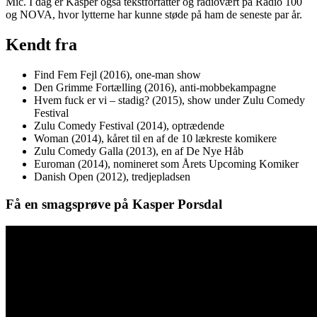
Mic. I dag er Kasper også tekstforfatter og radiovært på Radio 100
og NOVA, hvor lytterne har kunne støde på ham de seneste par år.
Kendt fra
Find Fem Fejl (2016), one-man show
Den Grimme Fortælling (2016), anti-mobbekampagne
Hvem fuck er vi – stadig? (2015), show under Zulu Comedy
Festival
Zulu Comedy Festival (2014), optrædende
Woman (2014), kåret til en af de 10 lækreste komikere
Zulu Comedy Galla (2013), en af De Nye Håb
Euroman (2014), nomineret som Årets Upcoming Komiker
Danish Open (2012), tredjepladsen
Få en smagsprøve på Kasper Porsdal