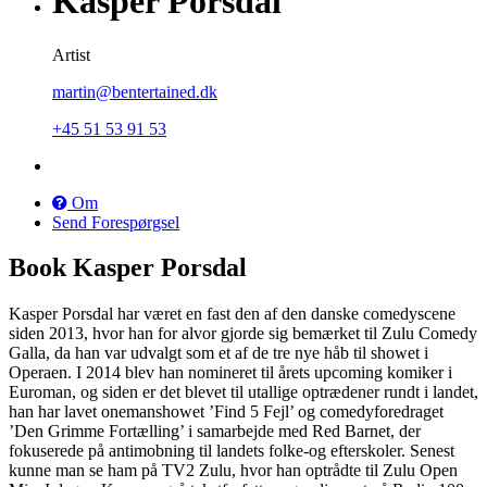
Kasper Porsdal
Artist
martin@bentertained.dk
+45 51 53 91 53
Om
Send Forespørgsel
Book Kasper Porsdal
Kasper Porsdal har været en fast den af den danske comedyscene
siden 2013, hvor han for alvor gjorde sig bemærket til Zulu Comedy
Galla, da han var udvalgt som et af de tre nye håb til showet i
Operaen. I 2014 blev han nomineret til årets upcoming komiker i
Euroman, og siden er det blevet til utallige optrædener rundt i landet,
han har lavet onemanshowet ’Find 5 Fejl’ og comedyforedraget
’Den Grimme Fortælling’ i samarbejde med Red Barnet, der
fokuserede på antimobning til landets folke-og efterskoler. Senest
kunne man se ham på TV2 Zulu, hvor han optrådte til Zulu Open