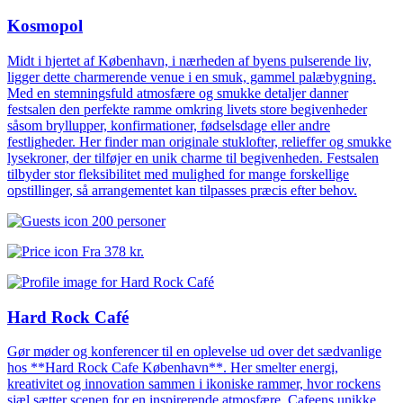
Kosmopol
Midt i hjertet af København, i nærheden af byens pulserende liv,
ligger dette charmerende venue i en smuk, gammel palæbygning.
Med en stemningsfuld atmosfære og smukke detaljer danner
festsalen den perfekte ramme omkring livets store begivenheder
såsom bryllupper, konfirmationer, fødselsdage eller andre
festligheder. Her finder man originale stuklofter, relieffer og smukke
lysekroner, der tilføjer en unik charme til begivenheden. Festsalen
tilbyder stor fleksibilitet med mulighed for mange forskellige
opstillinger, så arrangementet kan tilpasses præcis efter behov.
200 personer
Fra
378 kr.
Hard Rock Café
Gør møder og konferencer til en oplevelse ud over det sædvanlige
hos **Hard Rock Cafe København**. Her smelter energi,
kreativitet og innovation sammen i ikoniske rammer, hvor rockens
sjæl sætter scenen for en inspirerende atmosfære. Cafeens unikke