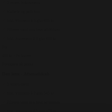
3 retters frokostmenu
Kaffe/te og petit four
Inkl. Vinmenu á 3 glas 695 kr.
Filtreret vand m/u brus ad libitum
Inkl. Juicemenu á 3 glas 615 kr.
Fra
495 kr.
/ Pr. kuvert
Forespørg på pakke
Den lette - Aftenselskab
3 retters menu
Inkl. Vinmenu á 2 glas 545 kr.
Filtreret vand m/u brus ad libitum
Inkl. Juicemenu á 2 glas 475 kr.