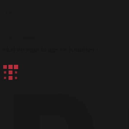
Valgfri kommentarer
*
Send forespørgsel
Skal du også bruge en Komiker?