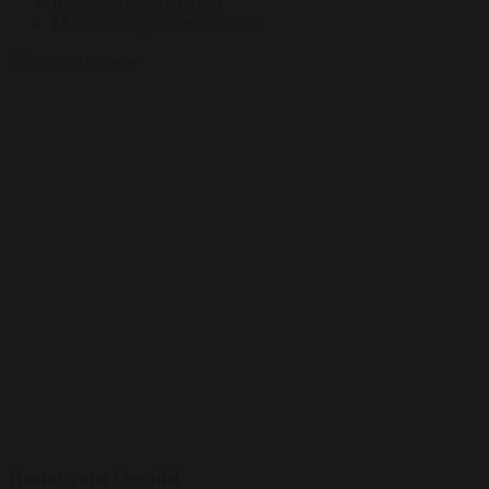
Ring på: +45 5153 9153
Mail: martin@bentertained.dk
Vis alle billeder
Restaurant Gemini