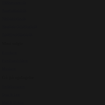
1000stemmer.dk
Annebakland.dk
Nielsnielsens.dk
Jonathan-christensen.dk
Anderswortmann.dk
Mest solgte
Komikere
Foredragsholdere
Musikere
Gå på opdagelse
Tryllekunstnere
Quiz & Leg
Mad & Drikke