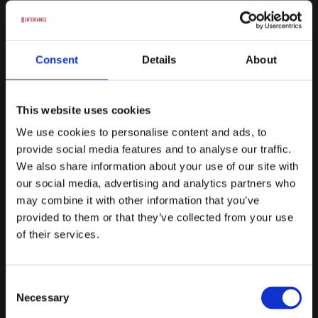
Fra
375 kr.
/ Pr. kuvert
Consent
Details
About
Forespørg på pakke
Den sublime - Aftenselskab
This website uses cookies
Menuen m. 7 retter - over 4 serveringer
We use cookies to personalise content and ads, to
provide social media features and to analyse our traffic.
Inkl. Vinmenu á 4 glas 825 kr.
We also share information about your use of our site with
Filtreret vand m/u brus ad libitum
our social media, advertising and analytics partners who
may combine it with other information that you’ve
Inkl. Juicemenu á 4 glas 725 kr.
provided to them or that they’ve collected from your use
Fra
of their services.
525 kr.
/ Pr. kuvert
Forespørg på pakke
Consent
Necessary
Selection
Den overdådige - Aftenselskab