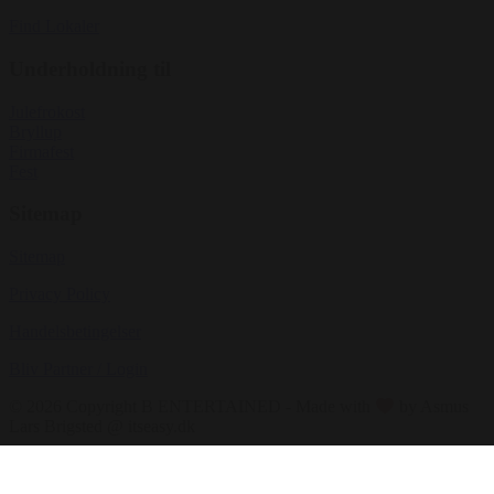
Find Lokaler
Underholdning til
Julefrokost
Bryllup
Firmafest
Fest
Sitemap
Sitemap
Privacy Policy
Handelsbetingelser
Bliv Partner / Login
© 2026 Copyright B ENTERTAINED - Made with
by Asmus
Lars Brigsted @ itseasy.dk