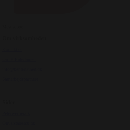
Mest solgte
Om virksomheden
Kontakt os
Om B Entertained
info@bentertained.dk
Samarbejdspartnere
Sider
Peterwerner.dk
Oliverstanescu.dk