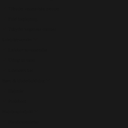
Tilbyder vegetariske menuer
Fuld forplejning
Tilbyder veganske menuer
Udendørsarealer
Lækkert terrassemiljø
Udsigt til vand
Udendørs bar
Børn & Underholdning
Højstole
Puslebord
Handicapforhold
Handicaptoiletter