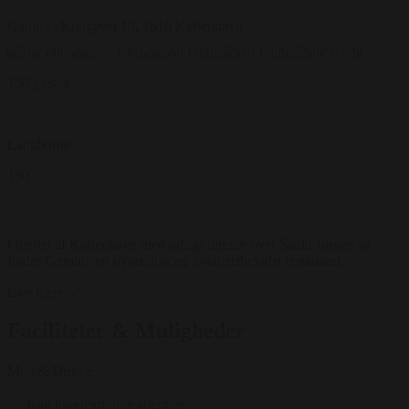
Gammel Kongevej 10, 1610 København
150 gæster
Langborde
150
I hjertet af København med udsigt direkte over Sankt Jørgen sø
findes Gemini, en nynordisk og kvalitetsbevidst restaurant.
Læs mere
Faciliteter & Muligheder
Mad & Drikke
Kan imødekomme allergier