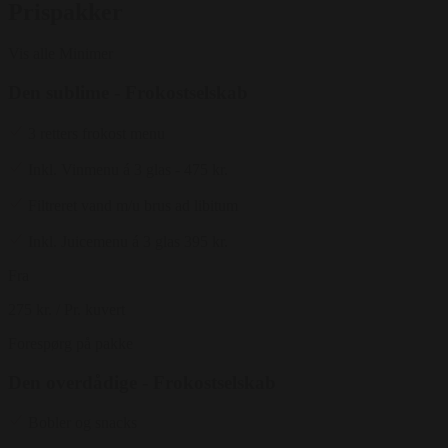
Prispakker
Vis alle
Minimer
Den sublime - Frokostselskab
3 retters frokost menu
Inkl. Vinmenu á 3 glas - 475 kr.
Filtreret vand m/u brus ad libitum
Inkl. Juicemenu á 3 glas 395 kr.
Fra
275 kr.
/ Pr. kuvert
Forespørg på pakke
Den overdådige - Frokostselskab
Bobler og snacks