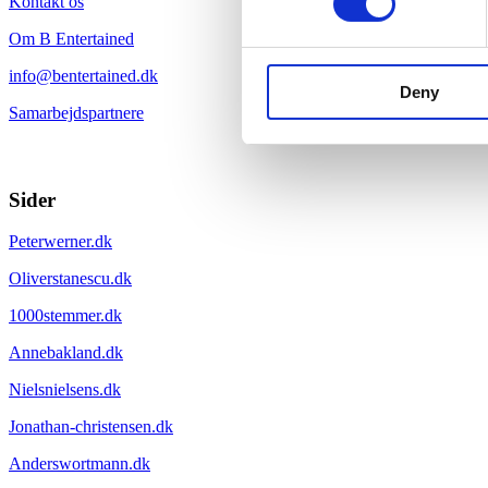
Kontakt os
Om B Entertained
info@bentertained.dk
Deny
Samarbejdspartnere
Sider
Peterwerner.dk
Oliverstanescu.dk
1000stemmer.dk
Annebakland.dk
Nielsnielsens.dk
Jonathan-christensen.dk
Anderswortmann.dk