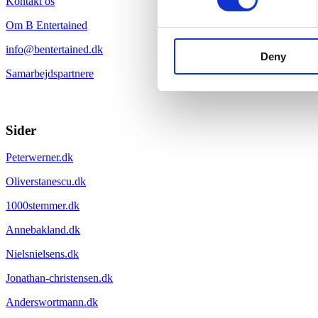
Kontakt os
Om B Entertained
info@bentertained.dk
Deny
Samarbejdspartnere
Sider
Peterwerner.dk
Oliverstanescu.dk
1000stemmer.dk
Annebakland.dk
Nielsnielsens.dk
Jonathan-christensen.dk
Anderswortmann.dk