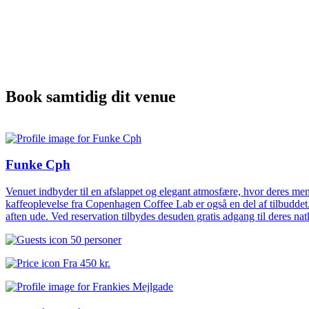
Book samtidig dit venue
Funke Cph
Venuet indbyder til en afslappet og elegant atmosfære, hvor deres menu
kaffeoplevelse fra Copenhagen Coffee Lab er også en del af tilbuddet.B
aften ude. Ved reservation tilbydes desuden gratis adgang til deres nat
50 personer
Fra
450 kr.