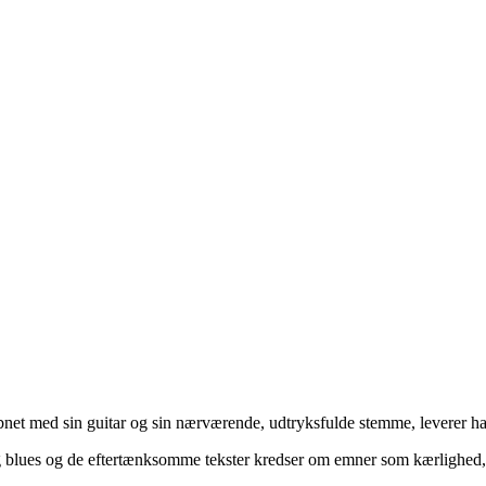
net med sin guitar og sin nærværende, udtryksfulde stemme, leverer h
g blues og de eftertænksomme tekster kredser om emner som kærlighed, s