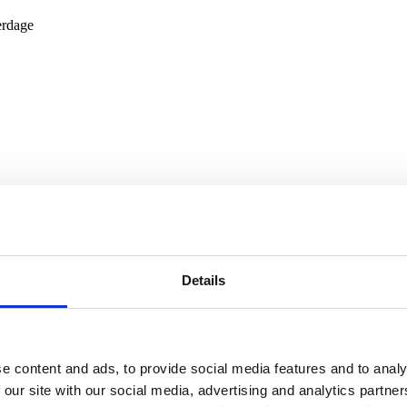
erdage
Vooo Ca Ray
Kontakt kunstner
Details
e content and ads, to provide social media features and to analy
Rayne Waters
 our site with our social media, advertising and analytics partn