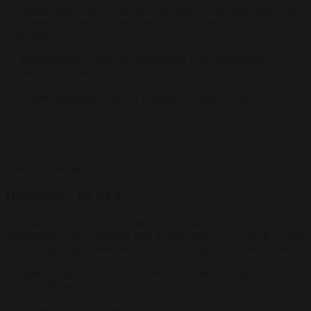
Pakken indeholder: 1 lun frokostret med øl eller sodavand, Kaffe
og te med hjemmebagt kage i mødelokale, Isvand og frugt under
hele mødet.
Mødefaciliteter: Flipover, Whiteboard, Internetforbindelse,
Projektor og lærred.
Tilkøbsmuligheder: Ønsker til tilkøb - Kontakt for pris
Fra
425 kr.
/ Kuvert
Forespørg på pakke
Dagsmøde - Kl. 09-17
Pakken indeholder: Morgenbuffet med kaffe/the og juice i
restauranten. 1 lun frokostret med øl eller sodavand. Kaffe & te med
hjemmebagt kage i mødelokale. Isvand & frugt under hele mødet.
Mødefaciliteter: Flipover, Whiteboard, Internetforbindelse,
Projektor & lærred
Tilkøbsmuligheder: Ønsker til tilkøb - Kontakt for pris