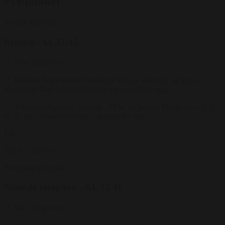
Prispakker
Vis alle
Minimer
Brunch - kl. 11-15
Min. 20 gæster.
Klassisk brunchmenu bestående af bl.a. Kaffe, te og juice,
forskellige slags brød med pålæg og scrambled eggs.
Tilkøbsmuligheder: Aperitif - 75 kr. pr. kuvert, Flaske vin - 325
kr. pr. stk., Ønsker til tilkøb - kontakt for pris
Fra
295 kr.
/ kuvert
Forespørg på pakke
Stående reception - Kl. 13-16
Min. 50 gæster