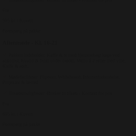
Fra
595 kr.
/ Kuvert
Forespørg på pakke
Aftenmøde - Kl. 16-21
Pakken indeholder: Kaffe & te med hjemmebagt kage ved
ankomst, Isvand & frugt under mødet, Menu á 2 retter med vine,
Kaffe & sødt.
Mødefaciliteter: Flipover, Whiteboard, Internetforbindelse,
Projektor & lærred
Tilkøbsmuligheder: Ønsker til tilkøb - Kontakt for pris
Fra
695 kr.
/ Kuvert
Forespørg på pakke