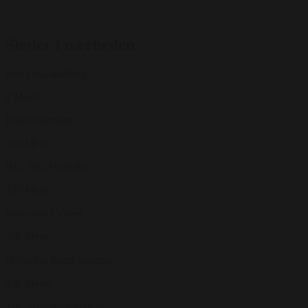
Steder i nærheden
Hotel Schaumburg
0 Meter
Hotel Nørreport
240 Meter
BIG BIO Holstebro
230 Meter
Nørreport Centret
300 Meter
Holstebro Rutebilstation
550 Meter
Tog: Holstebro Station