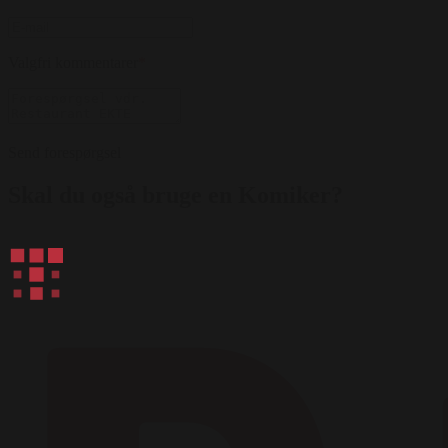
Valgfri kommentarer
*
Send forespørgsel
Skal du også bruge en Komiker?