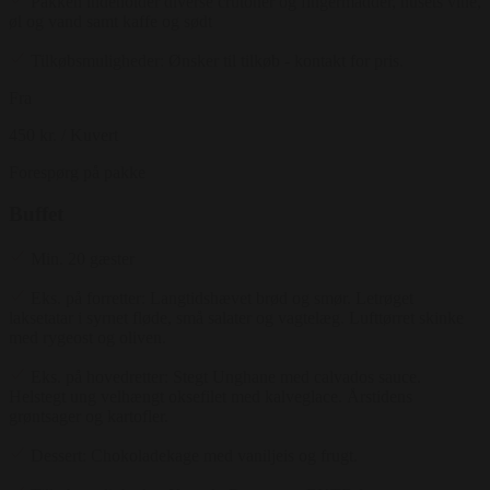
Pakken indeholder diverse crutoner og fingermadder, husets vine,
øl og vand samt kaffe og sødt
Tilkøbsmuligheder: Ønsker til tilkøb - kontakt for pris.
Fra
450 kr.
/ Kuvert
Forespørg på pakke
Buffet
Min. 20 gæster
Eks. på forretter: Langtidshævet brød og smør. Letrøget
laksetatar i syrnet fløde, små salater og vagtelæg. Lufttørret skinke
med rygeost og oliven.
Eks. på hovedretter: Stegt Unghane med calvados sauce.
Helstegt ung velhængt oksefilet med kalveglace. Årstidens
grøntsager og kartofler.
Dessert: Chokoladekage med vaniljeis og frugt.