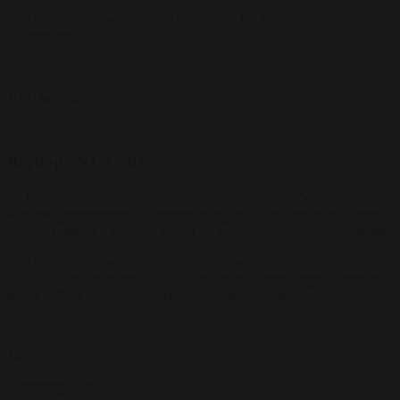
Tilkøbsmulighed: Kontakt Restaurant EKTE for mere
information.
Fra
1050 kr.
/ Kuvert
Forespørg på pakke
Bryllup - Kl. 15-02
Pakken indeholder: Bryllupsreception, Velkomstdrink og snacks,
4-retters gourmetmenu, Vinmenu, øl og sodavand under middagen,
Kaffe og sødt, Fri bar med øl, vin og sodavand indtil 02:00, Natmad
Tilkøbsmuligheder: Spiritusbar i 3 timer med gin, vodka, rom,
whisky, øl og sodavand - 195 kr. pr. kuvert, Avec: Cognac, rom og
bailey - 75 kr. pr. kuvert, Ønsker til tilkøb - Kontakt for pris.
Fra
1400 kr.
/ Kuvert
Forespørg på pakke