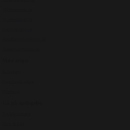
1000stemmer.dk
Annebakland.dk
Nielsnielsens.dk
Jonathan-christensen.dk
Anderswortmann.dk
Mest solgte
Komikere
Foredragsholdere
Musikere
Gå på opdagelse
Tryllekunstnere
Quiz & Leg