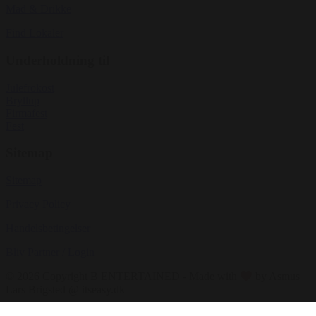
Mad & Drikke
Find Lokaler
Underholdning til
Julefrokost
Bryllup
Firmafest
Fest
Sitemap
Sitemap
Privacy Policy
Handelsbetingelser
Bliv Partner / Login
© 2026 Copyright B ENTERTAINED - Made with
by Asmus
Lars Brigsted @ itseasy.dk