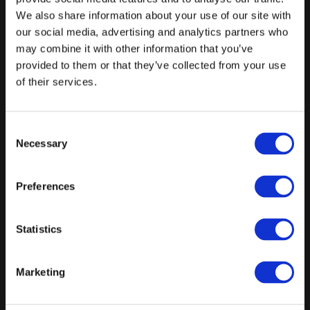
Forespørg på pakke
We also share information about your use of our site with
Konfirmation
our social media, advertising and analytics partners who
may combine it with other information that you’ve
Pakken indeholder: Velkomstdrink og snacks, 3-retters menu,
provided to them or that they’ve collected from your use
Vinmenu, øl og sodavand ad libitum, Kaffe og te med sødt.
of their services.
Tilkøbsmulighed: Ønsker til tilkøb - kontakt for pris.
Fra
Consent
Necessary
850 kr.
/ Kuvert
Selection
Forespørg på pakke
Preferences
Aftenselskab - 3-retters menu - Kl. 18-23
Pakken indeholder: Velkomstdrink og snacks, 3-retters menu,
Statistics
Vinmenu, øl og sodavand ad libitum, Kaffe og sødt.
Tilkøbsmuligheder: Kontakt Restaurant EKTE for mere
Marketing
information.
Fra