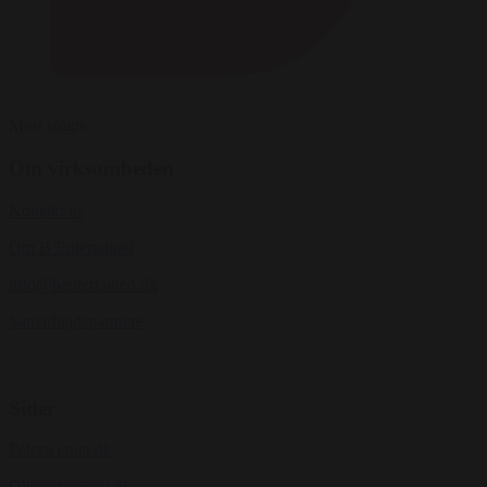
Mest solgte
Om virksomheden
Kontakt os
Om B Entertained
info@bentertained.dk
Samarbejdspartnere
Sider
Peterwerner.dk
Oliverstanescu.dk