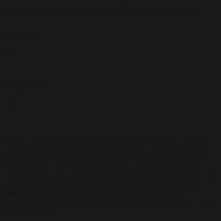
Langborde
200
Runde borde
120
EKTE - Restaurant & Lounge er en moderne og kvalitetsbevidst
restaurant med rødder i klassisk brasserie stil. Her træder I ind i en
verden fuld af smag og hyggelige kroge, hvor klassiske retter har
fået et moderne twist. Indretningen følger samme tema, med en
blanding af klassisk og moderne stil. EKTE er det perfekte sted, hvis
I søger et sted med farverige og finurlige detaljer. Restaurantens
lokaler udstråler hyggelig charme og kan rumme alle slags
arrangementer, fra små selskaber på 4 personer til store events med
op til 200 gæster.