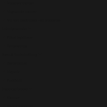
Veganske menuer
Vegetariske menuer
Vin kan medbringes ved proppenge
Udendørsarealer
Privat tagterrasse
Terrassemiljø
Børn & Underholdning
Børnemenuer
Højstole
Puslebord
Handicapforhold
Elevator
Handicaptoiletter