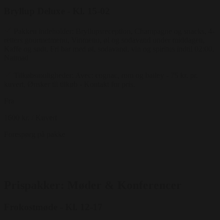
Bryllup Deluxe - Kl. 15-02
Pakken indeholder: Bryllupsreception, Champagne og snacks, 4-
retters gourmetmenu, Vinmenu, øl og sodavand under middagen,
Kaffe og sødt, Fri bar med øl, sodavand, vin og spiritus indtil 02:00,
Natmad
Tilkøbsmuligheder: Avec: cognac, rom og bailey - 75 kr. pr.
kuvert, Ønsker til tilkøb - Kontakt for pris.
Fra
1600 kr.
/ Kuvert
Forespørg på pakke
Prispakker: Møder & Konferencer
Frokostmøde - Kl. 12-17