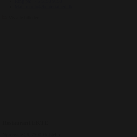
Ring på: +45 5153 9153
Mail: martin@bentertained.dk
Vis alle billeder
Restaurant EKTE
Nørregade 26, 7500 Holstebro