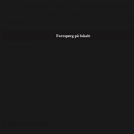
Stor og rummelig lokale, der egner sig perfekt til
jeres næste fest. Teknisk udstyr: lærred, lydanlæg,
projektor, wifi, mikrofon, scene. Mulighed for
opstilling: Langborde ( 200 pers ) Runde borde (
120 pers )
Forespørg på lokale
Restauranten