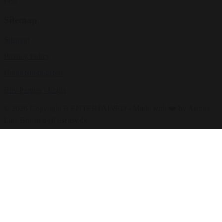
Fest
Sitemap
Sitemap
Privacy Policy
Handelsbetingelser
Bliv Partner / Login
© 2026 Copyright B ENTERTAINED - Made with ❤️ by Asmus
Lars Brigsted @ itseasy.dk