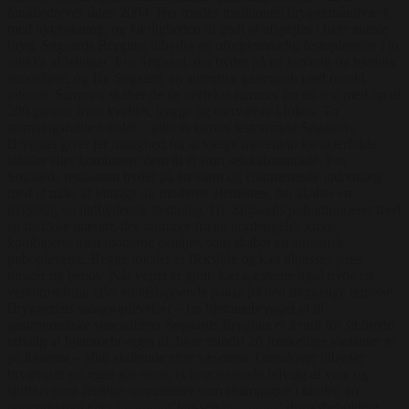
familiedrevet siden 2004. Her mødes traditionelt bryggerhåndværk
med nytænkning, og kærligheden til godt øl afspejles i hver eneste
bryg. Søgaards Bryghus tilbyder en uforglemmelig festoplevelse i to
unikke afdelinger: Fru Søgaard, der byder på en farverig og hjemlig
atmosfære, og Hr. Søgaard, en autentisk gastropub med rustikt
interiør. Sammen skaber de de perfekte rammer for en fest med op til
200 gæster, hvor kvalitet, hygge og nærvær er i fokus. To
stemningsfulde lokaler – eller ét samlet festområde Søgaards
Bryghus giver jer mulighed for at vælge mellem to karakterfulde
lokaler eller kombinere dem til ét stort selskabsområde. Fru
Søgaards restaurant byder på en varm og charmerende indretning
med et miks af vintage og moderne elementer, der skaber en
hyggelig og indbydende stemning. Hr. Søgaards pub imponerer med
sit rustikke interiør, der stammer fra en nordengelsk kirke,
kombineret med moderne detaljer, som skaber en autentisk
puboplevelse. Begge lokaler er fleksible og kan tilpasses jeres
ønsker og behov. Når vejret er godt, kan gæsterne også nyde en
velkomstdrink eller en afslappende pause på den hyggelige terrasse.
Bryggeriets smagsoplevelser – fra hjemmebrygget øl til
gastronomiske specialiteter Søgaards Bryghus er kendt for sit brede
udvalg af hjemmebrygget øl, hvor mindst 20 forskellige varianter er
på hanerne – altid skiftende efter sæsonen. Derudover tilbyder
bryghuset sin egen gin-serie, et imponerende udvalg af vine og
spiritus samt festlige specialiteter som champagne i tønder, en
popcornvogn eller \\\\\\\\\\\\\\\"tap-selv\\\\\\\\\\\\\\\" drinksbeholdere.