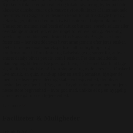
Køkkenet fokuserer på kvalitet og lokale råvarer og byder på både
klassiske danske retter og kreative nyfortolkninger af internationale
favoritter. Fru Søgaard er desuden kendt for sit friskbagte brød og
lækre kager, ofte med en unik twist inspireret af ølproduktionen.
Uanset om menuen skal bestå af saftige burgere, sprøde salater eller
overdådige smørrebrød, er der noget for enhver smag. Personlig
service og skræddersyede fester Hos Søgaards Bryghus er ingen
fester ens – her skræddersyes hvert arrangement efter jeres ønsker.
Det erfarne personale har ekspertise i alt fra bryllupper og
konfirmationer til firmafester og fødselsdage og sørger for, at hver
eneste detalje bliver præcis, som I ønsker. Fra den indledende
planlægning til den sidste gæst går hjem, står teamet klar til at tage
sig af alt det praktiske, så I kan slappe af og nyde jeres fest. Ønsker I
live-musik, en quiz, stand-up eller en særlig temafest, hjælper de
med at realisere jeres idéer og skabe en begivenhed, der bliver
husket længe efter. Lad Søgaards Bryghus danne rammen om jeres
næste store begivenhed – hvor god mad, unikke øl og en hyggelig
atmosfære går op i en højere enhed.
Læs mere
Faciliteter & Muligheder
Teknik & AV