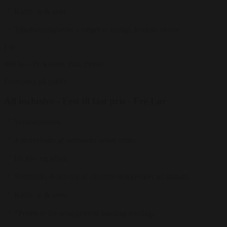
Kaffe, te & avec.
Tilkøbsmuligheder - meget er muligt, kontakt venue
Fra
499 kr.
/ Pr. kuvert. inkl. moms
Forespørg på pakke
All inclusive - Fest til fast pris - Fre-Lør
Velkomstdrink.
4 serveringer af sæsonens lækre retter.
Fri vin- og ølbar.
Softdrinks & udvalg af alkolfrie drikkevarer ad libitum.
Kaffe, te & avec.
*Prisen er for arrangement mandag-torsdag.