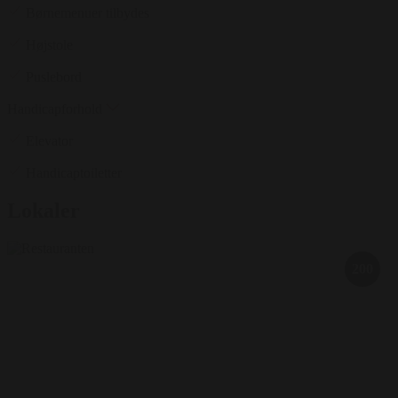
Børnemenuer tilbydes
Højstole
Puslebord
Handicapforhold
Elevator
Handicaptoiletter
Lokaler
200