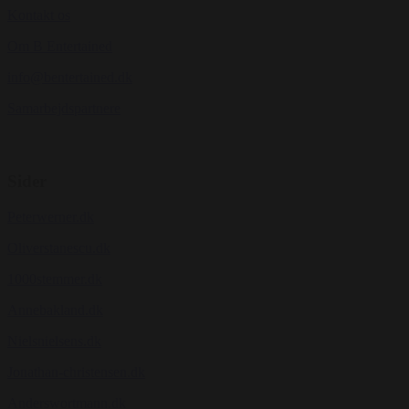
Kontakt os
Om B Entertained
info@bentertained.dk
Samarbejdspartnere
Sider
Peterwerner.dk
Oliverstanescu.dk
1000stemmer.dk
Annebakland.dk
Nielsnielsens.dk
Jonathan-christensen.dk
Anderswortmann.dk