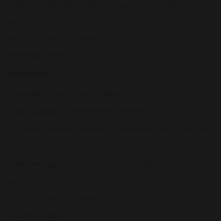
Tilkøbsmuligheder af mad, drikkevarer osv. Kontakt venue
Fra
649 kr.
/ Pr. kuvert. inkl. moms
Forespørg på pakke
Julefrokost
Julebuffet - med alt hvad der hører til
Ris á la mande m. kirsebærsovs til dessert.
Fri bar m. flere slags at husets øl fra hanerne, vine & sodavand.
Live musik i 3 timer.
Tilkøbsmuligheder - mad og drikke - kontakt venue
Fra
795 kr.
/ Pr. kuvert. inkl. moms
Forespørg på pakke