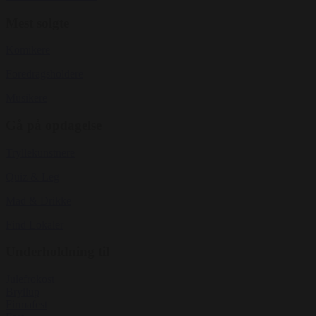
Mest solgte
Komikere
Foredragsholdere
Musikere
Gå på opdagelse
Tryllekunstnere
Quiz & Leg
Mad & Drikke
Find Lokaler
Underholdning til
Julefrokost
Bryllup
Firmafest