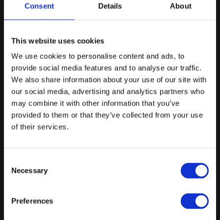
Consent
Details
About
Færdiggør forespørgsel
88% svarer samme dag, og vi garanterer svar indenfor 24 timer på
This website uses cookies
hverdage
We use cookies to personalise content and ads, to
Prispakker
provide social media features and to analyse our traffic.
We also share information about your use of our site with
Vis alle
Minimer
our social media, advertising and analytics partners who
Ølsmagning - lille Claus
may combine it with other information that you’ve
provided to them or that they’ve collected from your use
Rundvisning i bryggeriet.
of their services.
Ølsmagning af 3 forskellige øl (20 cl)
Tilkøbsmuligheder for snacks
Consent
Necessary
Selection
Fra
195 kr.
/ Pr. kuvert. inkl. moms
Preferences
Forespørg på pakke