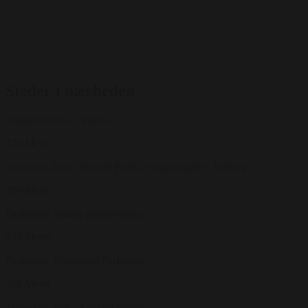
Steder i nærheden
Transport: Bus - Nytorv
170 Meter
Transport: Bus - Budolfi Plads (Vingårdsgade / Aalborg)
290 Meter
Parkering: Salling parkeringshus
450 Meter
Parkering: Gåsepigen Parkering.
550 Meter
Transport: Tog - Aalborg station