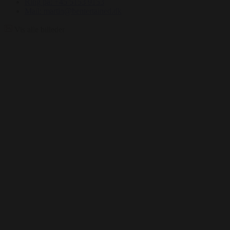
Ring på: +45 5153 9153
Mail: martin@bentertained.dk
Vis alle billeder