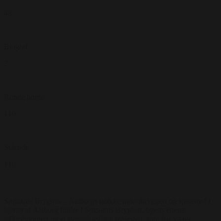
48
Biograf
3
Runde borde
110
Stående
110
Søgaards Bryghus – Aalborgs unikke mikrobryggeri og spisested I
hjertet af Aalborg finder I Søgaards Bryghus, byens eneste
mikrobryggeri og et stemningsfuldt spisested, som har været