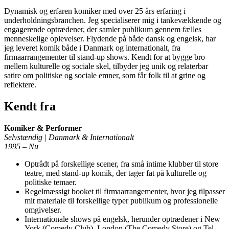
Dynamisk og erfaren komiker med over 25 års erfaring i
underholdningsbranchen. Jeg specialiserer mig i tankevækkende og
engagerende optrædener, der samler publikum gennem fælles
menneskelige oplevelser. Flydende på både dansk og engelsk, har
jeg leveret komik både i Danmark og internationalt, fra
firmaarrangementer til stand-up shows. Kendt for at bygge bro
mellem kulturelle og sociale skel, tilbyder jeg unik og relaterbar
satire om politiske og sociale emner, som får folk til at grine og
reflektere.
Kendt fra
Komiker & Performer
Selvstændig | Danmark & Internationalt
1995 – Nu
Optrådt på forskellige scener, fra små intime klubber til store
teatre, med stand-up komik, der tager fat på kulturelle og
politiske temaer.
Regelmæssigt booket til firmaarrangementer, hvor jeg tilpasser
mit materiale til forskellige typer publikum og professionelle
omgivelser.
Internationale shows på engelsk, herunder optrædener i New
York (Comedy Club), London (The Comedy Store) og Tel