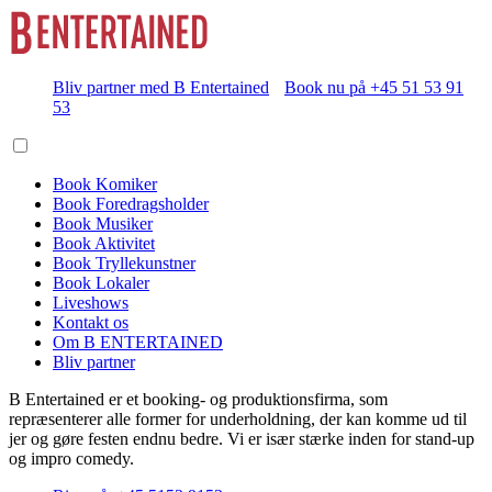
Bliv partner med B Entertained
Book nu på +45 51 53 91
53
Book Komiker
Book Foredragsholder
Book Musiker
Book Aktivitet
Book Tryllekunstner
Book Lokaler
Liveshows
Kontakt os
Om B ENTERTAINED
Bliv partner
B Entertained er et booking- og produktionsfirma, som
repræsenterer alle former for underholdning, der kan komme ud til
jer og gøre festen endnu bedre. Vi er især stærke inden for stand-up
og impro comedy.