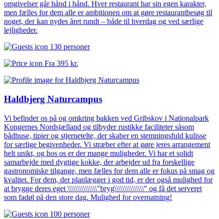
omgivelser går hånd i hånd. Hver restaurant har sin egen karakter,
men fælles for dem alle er ambitionen om at gøre restaurantbesøg til
noget, der kan nydes året rundt – både til hverdag og ved særlige
lejligheder.
130 personer
Fra
395 kr.
Haldbjerg Naturcampus
Vi befinder os på og omkring bakken ved Gribskov i Nationalpark
Kongernes Nordsjælland og tilbyder rustikke faciliteter såsom
bådhuse, tipier og stjernetelte, der skaber en stemningsfuld kulisse
for særlige begivenheder. Vi stræber efter at gøre jeres arrangement
helt unikt, og hos os er der mange muligheder. Vi har et solidt
samarbejde med dygtige kokke, der arbejder ud fra forskellige
gastronomiske tilgange, men fælles for dem alle er fokus på smag og
kvalitet. For dem, der planlægger i god tid, er der også mulighed for
at brygge deres eget \\\\\\\\\\\\\\\"bryg\\\\\\\\\\\\\\\" og få det serveret
som fadøl på den store dag. Mulighed for overnatning!
100 personer