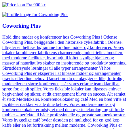
Fra
900 kr.
Coworking Plus
Hold dine møder og konferencer hos Coworking Plus i Odense
Coworking Plus, beliggende i den historiske cykelfabrik i Odense,
tilbyder en helt særlig ramme for dine møder og konferencer. Vores
lokaler kombinerer fabrikkens charmerende, industrielle atmosfære
med moderne faciliteter, hvor højt til loftet, synlige bjælker og
masser af naturligt lys skaber en inspirerende og produktiv stemning.
Skræddersyede løsninger til alle typer arrangementer Vi hos
Coworking Plus er eksperter i at tilpasse møder og arrangementer
præcis efter dine behov. Uanset om du planlægger et lille, fortroligt
møde eller en større konference, står vores erfarne team klar til at
sørge for, at alt spiller. Vores fleksible lokaler kan tilpasses enhver
begivenhed og sikrer, at dit arrangement bliver en succes. Alt samlet
ét sted: Mødelokaler, konferencelokaler og café Med en bred vifte af
faciliteter dækker vi alle dine behov. Vores moderne møde- og
konferencelokaler er udstyret med den nyeste teknologi og stilfulde
møbler – perfekte til både professionelle og private sammenkomster.
Vores hyggelige café byder desuden på mulighed for en god kop
kaffe eller en let forfriskning mellem møderne. Coworking Plus er