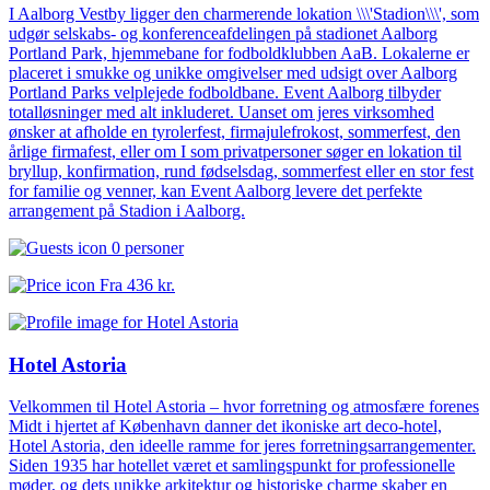
I Aalborg Vestby ligger den charmerende lokation \\\'Stadion\\\', som
udgør selskabs- og konferenceafdelingen på stadionet Aalborg
Portland Park, hjemmebane for fodboldklubben AaB. Lokalerne er
placeret i smukke og unikke omgivelser med udsigt over Aalborg
Portland Parks velplejede fodboldbane. Event Aalborg tilbyder
totalløsninger med alt inkluderet. Uanset om jeres virksomhed
ønsker at afholde en tyrolerfest, firmajulefrokost, sommerfest, den
årlige firmafest, eller om I som privatpersoner søger en lokation til
bryllup, konfirmation, rund fødselsdag, sommerfest eller en stor fest
for familie og venner, kan Event Aalborg levere det perfekte
arrangement på Stadion i Aalborg.
0 personer
Fra
436 kr.
Hotel Astoria
Velkommen til Hotel Astoria – hvor forretning og atmosfære forenes
Midt i hjertet af København danner det ikoniske art deco-hotel,
Hotel Astoria, den ideelle ramme for jeres forretningsarrangementer.
Siden 1935 har hotellet været et samlingspunkt for professionelle
møder, og dets unikke arkitektur og historiske charme skaber en