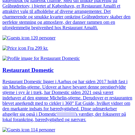
gademusik og italiensk charme. Med sin unikke placering på
Gråbrødretorv, i hjertet af København, er Restaurant Amalfi et
attraktivt valg til afholdelse af diverse arrangementer. Det
charmerende og smukke kvarter omkring Gråbrødretorv skaber den
perfekte stemning og atmosfære, der danner rammen om en
uforglemmelig begivenhed hos Restaurant Amalfi.
120 personer
Fra
299 kr.
Restaurant Domestic
Restaurant Domestic ligger i Aarhus og har siden 2017 holdt fast i
sin Michelin-stjerne. Udover at have bevaret denne prestigefyldte
stjerne i syv år i træk, har Domestic siden 2021 også været
indehaver af den grønne Michelin-stjerne. Derudover er restauranten
blevet anerkendt med to cirkler i 360° Eat Guide, hvilket vidner om
den markante indsats for bæredygtighed. Disse udmærkelser
afspejler sig også i Domestic\\\\\\\\\\\\\\\'s værdier, der fokuserer på
lokal forankring, bæredygtighed og nærvær.
114 personer