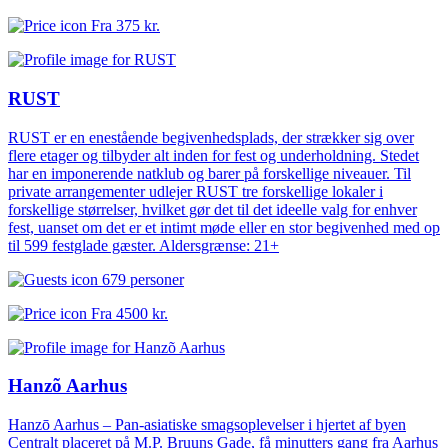
Fra
375 kr.
RUST
RUST er en enestående begivenhedsplads, der strækker sig over
flere etager og tilbyder alt inden for fest og underholdning. Stedet
har en imponerende natklub og barer på forskellige niveauer. Til
private arrangementer udlejer RUST tre forskellige lokaler i
forskellige størrelser, hvilket gør det til det ideelle valg for enhver
fest, uanset om det er et intimt møde eller en stor begivenhed med op
til 599 festglade gæster. Aldersgrænse: 21+
679 personer
Fra
4500 kr.
Hanzõ Aarhus
Hanzō Aarhus – Pan-asiatiske smagsoplevelser i hjertet af byen
Centralt placeret på M.P. Bruuns Gade, få minutters gang fra Aarhus