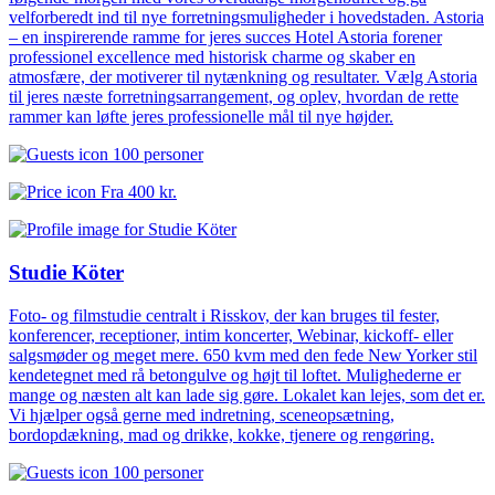
velforberedt ind til nye forretningsmuligheder i hovedstaden. Astoria
– en inspirerende ramme for jeres succes Hotel Astoria forener
professionel excellence med historisk charme og skaber en
atmosfære, der motiverer til nytænkning og resultater. Vælg Astoria
til jeres næste forretningsarrangement, og oplev, hvordan de rette
rammer kan løfte jeres professionelle mål til nye højder.
100 personer
Fra
400 kr.
Studie Köter
Foto- og filmstudie centralt i Risskov, der kan bruges til fester,
konferencer, receptioner, intim koncerter, Webinar, kickoff- eller
salgsmøder og meget mere. 650 kvm med den fede New Yorker stil
kendetegnet med rå betongulve og højt til loftet. Mulighederne er
mange og næsten alt kan lade sig gøre. Lokalet kan lejes, som det er.
Vi hjælper også gerne med indretning, sceneopsætning,
bordopdækning, mad og drikke, kokke, tjenere og rengøring.
100 personer