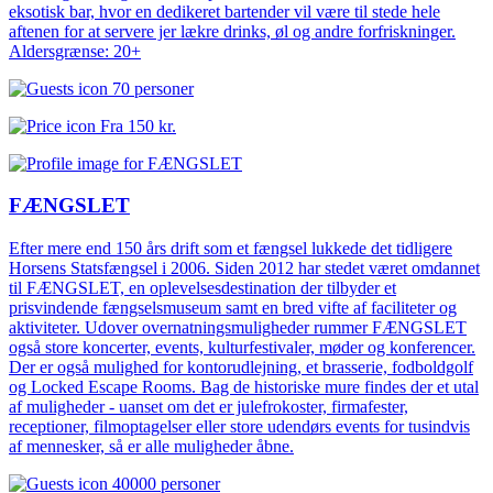
eksotisk bar, hvor en dedikeret bartender vil være til stede hele
aftenen for at servere jer lækre drinks, øl og andre forfriskninger.
Aldersgrænse: 20+
70 personer
Fra
150 kr.
FÆNGSLET
Efter mere end 150 års drift som et fængsel lukkede det tidligere
Horsens Statsfængsel i 2006. Siden 2012 har stedet været omdannet
til FÆNGSLET, en oplevelsesdestination der tilbyder et
prisvindende fængselsmuseum samt en bred vifte af faciliteter og
aktiviteter. Udover overnatningsmuligheder rummer FÆNGSLET
også store koncerter, events, kulturfestivaler, møder og konferencer.
Der er også mulighed for kontorudlejning, et brasserie, fodboldgolf
og Locked Escape Rooms. Bag de historiske mure findes der et utal
af muligheder - uanset om det er julefrokoster, firmafester,
receptioner, filmoptagelser eller store udendørs events for tusindvis
af mennesker, så er alle muligheder åbne.
40000 personer