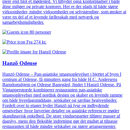
mere end blot et mødested. Vi tilbyder også kontorpladser i både
åbne miljøer og private kontorer. Her er der plads til både større
virksomheder, mindre virksomheder og selvstændige, som ønsker at
være en del af et levende fællesskab med netværk og
samarbejdsmuligheder.
80 personer
Fra
274 kr.
Hanzõ Odense
Hanzō Odense – Pan-asiatiske smagsoplevelser i hjertet af byen I
centrum af Odense, få minutters gang fra både H.C. Andersens
Barndomshjem og Odense Banegård, finder I Hanzō Odense. På
Vintapperstræde kombinerer restauranten pan-asiatiske
smagsoplevelser med nordisk design og skaber en levende ramme
om både hverdagsmiddage, selskaber og særlige begivenheder.
Fordelt over to etager byder Hanzō på lyse og indbydende
omgivelser, hvor farverige detaljer og asiatiske referencer møder
skandinavisk enkelhed. De store vinduespartier tilfører masser af
dagslys, mens den fleksible indretning gør det muligt at tilpasse
restauranten til både mindre selskaber og større arrangementer.