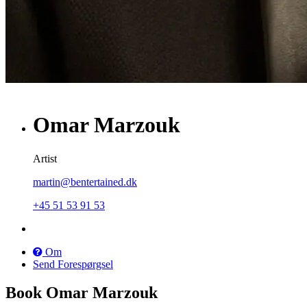
Omar Marzouk
Artist
martin@bentertained.dk
+45 51 53 91 53
Om
Send Forespørgsel
Book Omar Marzouk