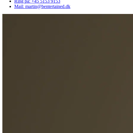
Ring på: +45 5153 9153
Mail: martin@bentertained.dk