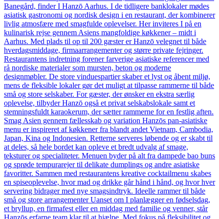
Banegård, finder I Hanzō Aarhus. I de tidligere banklokaler mødes
asiatisk gastronomi og nordisk design i en restaurant, der kombinerer
livlig atmosfære med smagfulde oplevelser. Her inviteres I på en
kulinarisk rejse gennem Asiens mangfoldige køkkener – midt i
Aarhus. Med plads til op til 200 gæster er Hanzō velegnet til både
hverdagsmiddage, firmaarrangementer og større private fejringer.
Restaurantens indretning forener farverige asiatiske referencer med
rå nordiske materialer som mursten, beton og moderne
designmøbler. De store vinduespartier skaber et lyst og åbent miljø,
mens de fleksible lokaler gør det muligt at tilpasse rammerne til både
små og store selskaber. For gæster, der ønsker en ekstra særlig
oplevelse, tilbyder Hanzō også et privat selskabslokale samt et
stemningsfuldt karaokerum, der sætter rammerne for en festlig aften.
Smag Asien gennem fællesskab og variation Hanzōs pan-asiatiske
menu er inspireret af køkkener fra blandt andet Vietnam, Cambodia,
Japan, Kina og Indonesien. Retterne serveres løbende og er skabt til
at deles, så hele bordet kan opleve et bredt udvalg af smage,
teksturer og specialiteter. Menuen byder på alt fra dampede bao buns
og sprøde tempurarejer til delikate dumplings og andre asiatiske
favoritter. Sammen med restaurantens kreative cocktailmenu skabes
en spiseoplevelse, hvor mad og drikke går hånd i hånd, og hvor hver
servering bidrager med nye smagsindtryk. Ideelle rammer til både
små og store arrangementer Uanset om I planlægger en fødselsdag,
et bryllup, en firmafest eller en middag med familie og venner, står
Hanzōs erfarne team klar til at hjælpe. Med fokus på fleksibilitet og