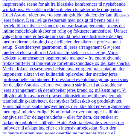
inspirerende scene for alt fra klassiske konferencer til nyskabende
workshops. Fleksible mødefaciliteter i karakterfulde omgivelser
Hotel Astoria råder over to stemningsfulde lokaler, der kan tilpasses
jeres behov. Den livlige restaurant med udsigt til byens puls er
perfekt til kreative sessioner og netværksarrangementer, mens det
intime mødelokale skaber en rolig og fokuseret atmosfære. Uanset
valget kombinerer begge rum smukt bevarede historiske detaljer
med moderne teknologi og faciliteter, der sikrer et professionelt
setup. Skræddersyet gastronomi til jeres arrangement Giv jeres
møder et ekstra løft med Astorias førsteklasses catering. Vores
køkken sammensætter inspirerende menuer – fra energigivende
frokostbuffeter til innovative forretningsmiddage og delikate snacks.
Med et fokus på sæsonens bedste råvarer og en præsentation, der
imponerer, sikrer vi en kulinarisk oplevelse, der matcher jeres
professionelle ambitioner. Professionel eventplanlægning med sans
for detaljer Astorias erfarne eventteam står klar til at skræddersy
jeres arrangement, så det afspejler jeres brand og målsætninger. Vi
tilbyder alt fra avanceret præsentationsteknologi til engagerende
teambuilding-aktiviteter, der styrker fællesskab og produktivitet.
Vores mål er at skabe begivenheder, der ikke blot er velorganiserede,
men også mindeværdige. Komfortable overnatninger i stilfulde
omgivelser For deltagere udefra – eller for dem, der ønsker at
forlænge opholdet – tilbyder Hotel Astoria elegante værelser, der
indbyder til afslapning efter en intensiv arbejdsdag. Start den
følgende morgen med vores overdådige morgenbuffet og gå