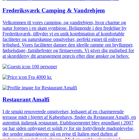
Frederiksværk Camping & Vandrehjem
Velkommen til vores camping- og vandrehjem, hvor charme og
natur forenes i en skøn symbiose. Beliggende i den fredelige by
Frederiksværk, tilbyder vi en unik kombination af komfortable
faciliteter og naturskønne omgivelser, perfekt egnet til enhver
lejlighed. Vores faciliteter danner den ideelle ramme om bryllupper,
fødselsdage, familiefester og firmaevents. Vi giver dig mulighed for
at skræddersy dit arrangement præcis efter dine ønsker og behov.
100 personer
Fra
4000 kr.
Restaurant Amalfi
I de smukt renoverede omgivelser, ledsaget af en charmerende
terrasse midt i hjertet af København, finder du Restaurant Amalfi, en
autentisk italiensk restaurant. Etablissementet blev grundlagt i 2007
og har siden opbygget et solidt ry for sin fortryllende madoplevelse,
der sender smagsløgene på en rejse til Italien med duften af