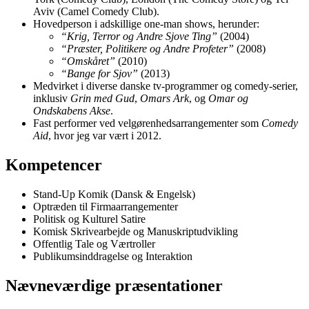
Aviv (Camel Comedy Club).
Hovedperson i adskillige one-man shows, herunder:
“Krig, Terror og Andre Sjove Ting”
(2004)
“Præster, Politikere og Andre Profeter”
(2008)
“Omskåret”
(2010)
“Bange for Sjov”
(2013)
Medvirket i diverse danske tv-programmer og comedy-serier,
inklusiv
Grin med Gud
,
Omars Ark
, og
Omar og
Ondskabens Akse
.
Fast performer ved velgørenhedsarrangementer som
Comedy
Aid
, hvor jeg var vært i 2012.
Kompetencer
Stand-Up Komik (Dansk & Engelsk)
Optræden til Firmaarrangementer
Politisk og Kulturel Satire
Komisk Skrivearbejde og Manuskriptudvikling
Offentlig Tale og Værtroller
Publikumsinddragelse og Interaktion
Nævneværdige præsentationer