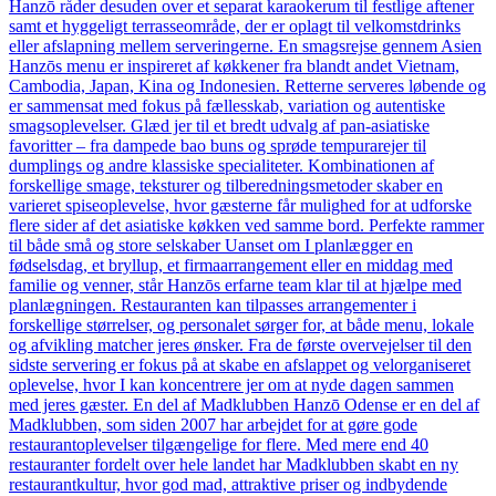
Hanzō råder desuden over et separat karaokerum til festlige aftener
samt et hyggeligt terrasseområde, der er oplagt til velkomstdrinks
eller afslapning mellem serveringerne. En smagsrejse gennem Asien
Hanzōs menu er inspireret af køkkener fra blandt andet Vietnam,
Cambodia, Japan, Kina og Indonesien. Retterne serveres løbende og
er sammensat med fokus på fællesskab, variation og autentiske
smagsoplevelser. Glæd jer til et bredt udvalg af pan-asiatiske
favoritter – fra dampede bao buns og sprøde tempurarejer til
dumplings og andre klassiske specialiteter. Kombinationen af
forskellige smage, teksturer og tilberedningsmetoder skaber en
varieret spiseoplevelse, hvor gæsterne får mulighed for at udforske
flere sider af det asiatiske køkken ved samme bord. Perfekte rammer
til både små og store selskaber Uanset om I planlægger en
fødselsdag, et bryllup, et firmaarrangement eller en middag med
familie og venner, står Hanzōs erfarne team klar til at hjælpe med
planlægningen. Restauranten kan tilpasses arrangementer i
forskellige størrelser, og personalet sørger for, at både menu, lokale
og afvikling matcher jeres ønsker. Fra de første overvejelser til den
sidste servering er fokus på at skabe en afslappet og velorganiseret
oplevelse, hvor I kan koncentrere jer om at nyde dagen sammen
med jeres gæster. En del af Madklubben Hanzō Odense er en del af
Madklubben, som siden 2007 har arbejdet for at gøre gode
restaurantoplevelser tilgængelige for flere. Med mere end 40
restauranter fordelt over hele landet har Madklubben skabt en ny
restaurantkultur, hvor god mad, attraktive priser og indbydende