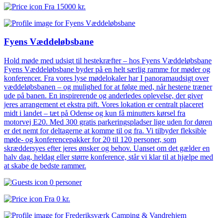
Fra
15000 kr.
Fyens Væddeløbsbane
Hold møde med udsigt til hestekræfter – hos Fyens Væddeløbsbane
Fyens Væddeløbsbane byder på en helt særlig ramme for møder og
konferencer. Fra vores lyse mødelokaler har I panoramaudsigt over
væddeløbsbanen – og mulighed for at følge med, når hestene træner
ude på banen. En inspirerende og anderledes oplevelse, der giver
jeres arrangement et ekstra pift. Vores lokation er centralt placeret
midt i landet – tæt på Odense og kun få minutters kørsel fra
motorvej E20. Med 300 gratis parkeringspladser lige uden for døren
er det nemt for deltagerne at komme til og fra. Vi tilbyder fleksible
møde- og konferencepakker for 20 til 120 personer, som
skræddersyes efter jeres ønsker og behov. Uanset om det gælder en
halv dag, heldag eller større konference, står vi klar til at hjælpe med
at skabe de bedste rammer.
0 personer
Fra
0 kr.