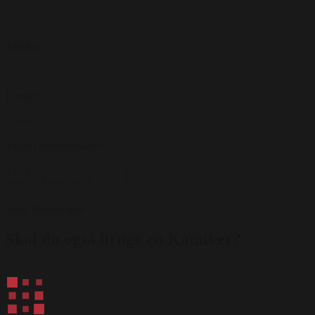
Telefon
*
E-mail
*
Valgfri kommentarer
*
Send forespørgsel
Skal du også bruge en Komiker?