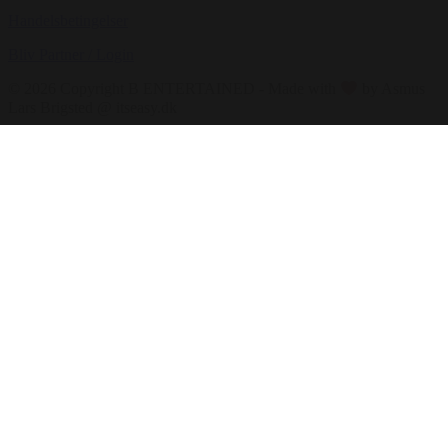
Handelsbetingelser
Bliv Partner / Login
© 2026 Copyright B ENTERTAINED - Made with
by Asmus
Lars Brigsted @ itseasy.dk