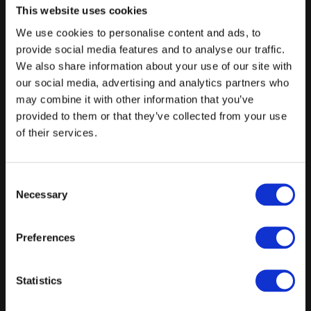
Scandic Falkoner
This website uses cookies
600 Meter
We use cookies to personalise content and ads, to
provide social media features and to analyse our traffic.
Zoologisk Have København
We also share information about your use of our site with
1 Kilometer
our social media, advertising and analytics partners who
may combine it with other information that you’ve
Møstings Museum
provided to them or that they’ve collected from your use
190 Meter
of their services.
Lokation
Consent
Smallegade 39, 2000 Frederiksberg
Necessary
Selection
Send forespørgsel direkte
Preferences
til
Statistics
KARGO Apartment