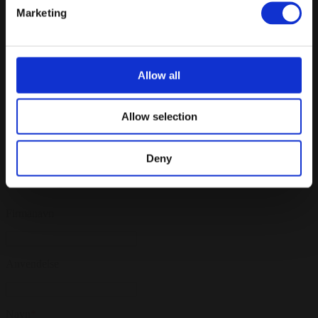
Marketing
Få et uforpligtende tilbud
Gæster
*
Allow all
Dato
*
Allow selection
...
Deny
Om dig
Firmanavn
Anvendelse
Navn
*