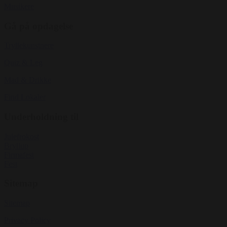
Musikere
Gå på opdagelse
Tryllekunstnere
Quiz & Leg
Mad & Drikke
Find Lokaler
Underholdning til
Julefrokost
Bryllup
Firmafest
Fest
Sitemap
Sitemap
Privacy Policy