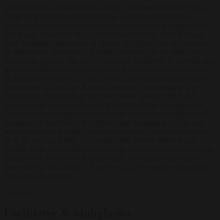
Hold dit næste arrangement hos Kargo Apartment Drømmer du om
de perfekte rammer til en fødselsdag, barnedåb, konfirmation,
julefrokost, reception, firmafest eller en anden særlig begivenhed?
Hos Kargo Apartment får du et stemningsfuldt og stilfuldt lokale,
hvor fleksibilitet og kvalitet er i fokus. Vi tilbyder leje af lokalet på
de tidspunkter, der passer dig bedst, uanset om du har brug for en
formiddag, en aften eller en hel weekend. Lokalerne er indrettet med
smukke møbler, behagelig belysning og alt det nødvendige udstyr,
så du kan koncentrere dig om at nyde arrangementet sammen med
dine gæster. Når du lejer Kargo Apartment, får du adgang til et
indbydende selskabslokale med barområde, kølefaciliteter, flot
service og det inventar, der er brug for til de fleste arrangementer.
Der er desuden mulighed for at tilvælge professionelt køkken, hvis
det passer til dine behov. Vi tilbyder også forplejning for dig, der
ønsker en samlet løsning, men du er naturligvis velkommen til selv
at stå for mad og drikke. Vi forsøger altid at være fleksible og
hjælper gerne med at finde den løsning, der passer bedst til netop dit
arrangement. Uanset om du planlægger en intim middag eller en
større fejring, står vi klar til at byde dig og dine gæster velkommen
hos Kargo Apartment
Læs mere
Faciliteter & Muligheder