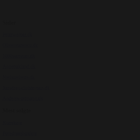
Sider
Peterwerner.dk
Oliverstanescu.dk
1000stemmer.dk
Annebakland.dk
Nielsnielsens.dk
Jonathan-christensen.dk
Anderswortmann.dk
Mest solgte
Komikere
Foredragsholdere