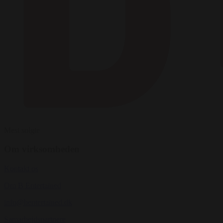
Mest solgte
Om virksomheden
Kontakt os
Om B Entertained
info@bentertained.dk
Samarbejdspartnere