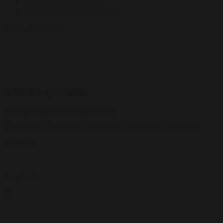
Ring på: +45 5153 9153
Mail: martin@bentertained.dk
Vis alle billeder
KARGO Apartment
Smallegade 39, 2000 Frederiksberg
28 gæster
Langborde
28