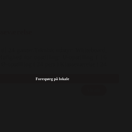
sseværelse
 til 24 gæster.Teknisk udstyr: Whiteboard,
ulighed for opstilling: U-opstilling ( 16
) Ø-opstilling ( 24 pers ) Klasseværelse ( 24
Forespørg på lokale
Vis alle