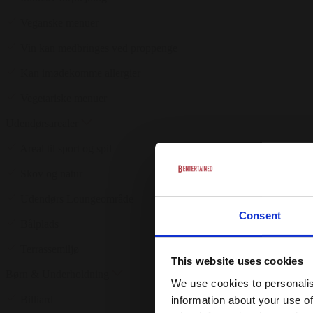
Veganske menuer
Vin kan medbringes ved proppenge
Kan imødekomme allergier
Vegetariske menuer
Udendørsarealer
Areal til sport og spil
Skov og natur
Udendørs Loungeområde
Consent
Bålplads
Terrassemiljø
This website uses cookies
Børn & Underholdning
We use cookies to personalis
Billiard
information about your use of