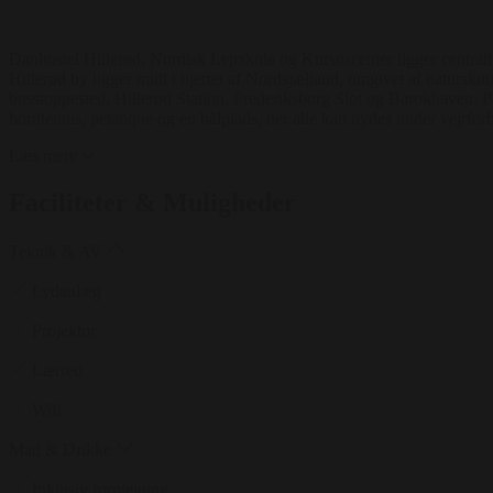
Danhostel Hillerød, Nordisk Lejrskole og Kursuscenter ligger centralt
Hillerød by ligger midt i hjertet af Nordsjælland, omgivet af naturskø
busstoppested, Hillerød Station, Frederiksborg Slot og Barokhaven. På
bordtennis, petanque og en bålplads, der alle kan nydes under vejrfor
Læs mere
Faciliteter & Muligheder
Teknik & AV
Lydanlæg
Projektor
Lærred
Wifi
Mad & Drikke
Inklusiv forplejning