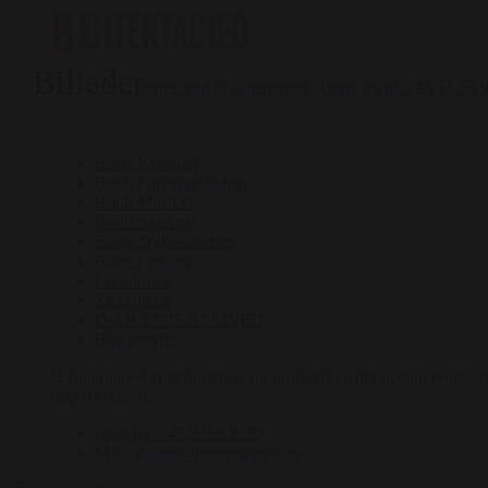
Billeder
Bliv partner med B Entertained
Book nu på +45 51 53 
Book Komiker
Book Foredragsholder
Book Musiker
Book Aktivitet
Book Tryllekunstner
Book Lokaler
Liveshows
Kontakt os
Om B ENTERTAINED
Bliv partner
B Entertained er et booking- og produktionsfirma, som repræsent
impro comedy.
Ring på: +45 5153 9153
Mail: martin@bentertained.dk