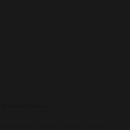
Vis alle billeder
Danhostel Hillerød
Lejrskolevej 4 , 3400 Hillerød