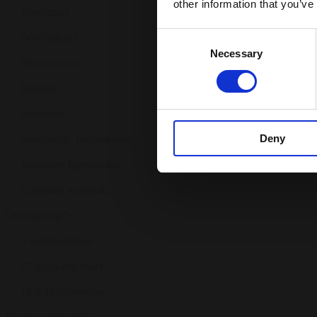
other information that you’ve
Bordtennis
Consent
Bordfodbold
Necessary
Selection
Børnemenuer
Højstole
Puslebord
Deny
Børneseng/ Tremmeseng
Indendørs legeområde
Udendørs legeplads
Overnatning
3 enkeltværelser
27 gruppeværelser
15 dobbeltværelser