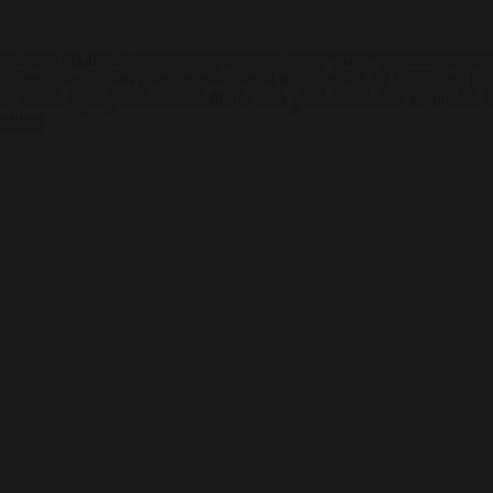
 placeret i Hillerød, omgivet af det imponerende skov- og naturområde,
nne områder, hvilket giver en enestående beliggenhed for Danhostel Hille
 centrets egne grønne arealer findes store græsarealer med boldbaner sa
behold.