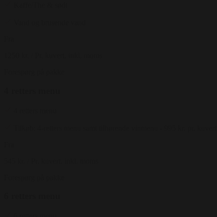
Kaffe/The & sødt
Vand og brusende vand
Fra
1250 kr.
/ Pr. kuvert. inkl. moms
Forespørg på pakke
4 retters menu
4 retters menu
Tilkøb: 4-retters menu samt tilhørende vinmenu - 995 kr. pr. kuver
Fra
545 kr.
/ Pr. kuvert. inkl. moms
Forespørg på pakke
6 retters menu
6 retters menu