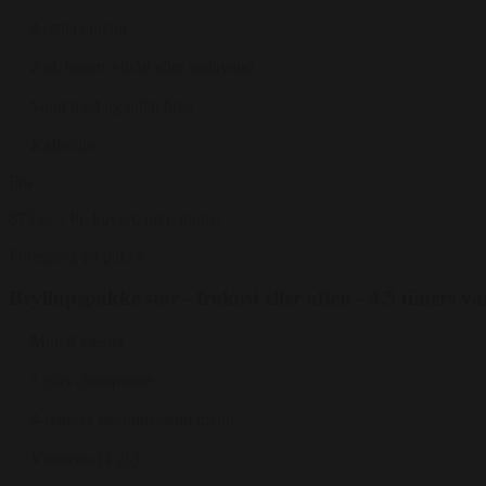
4 retters menu
2 gl. husets vin/øl eller sodavand
Vand med og uden brus
Kaffe/the
Fra
875 kr.
/ Pr. kuvert. inkl. moms
Forespørg på pakke
Bryllupspakke stor - frokost eller aften - 4.5 timers v
Min. 8 gæster
1 glas champagne
4-retteres sæsonbestemt menu
Vinmenu (4 gl.)