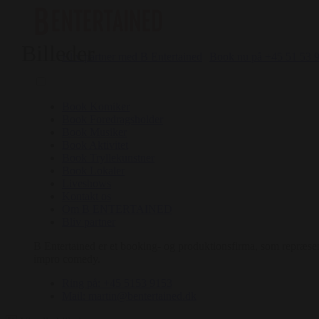
Billeder
Bliv partner med B Entertained
Book nu på +45 51 53 
Book Komiker
Book Foredragsholder
Book Musiker
Book Aktivitet
Book Tryllekunstner
Book Lokaler
Liveshows
Kontakt os
Om B ENTERTAINED
Bliv partner
B Entertained er et booking- og produktionsfirma, som repræsent
impro comedy.
Ring på: +45 5153 9153
Mail: martin@bentertained.dk