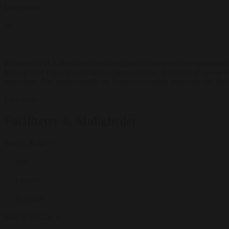
Langborde
16
Krogs er en af Københavns ældste og mest charmerende restauranter – d
forkæle med nøje sammensatte smagsoplevelser, inspireret af havets s
atmosfære. Det professionelle og imødekommende personale står klar ti
Læs mere
Faciliteter & Muligheder
Teknik & AV
Wifi
Lærred
Projektor
Mad & Drikke