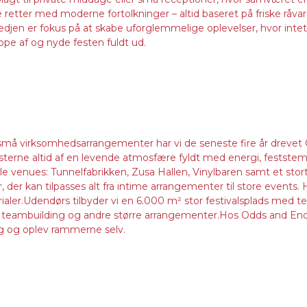
retter med moderne fortolkninger – altid baseret på friske råvar
 er fokus på at skabe uforglemmelige oplevelser, hvor intet er
ppe af og nyde festen fuldt ud.
 små virksomhedsarrangementer har vi de seneste fire år dreve
ne altid af en levende atmosfære fyldt med energi, feststemni
le venues: Tunnelfabrikken, Zusa Hallen, Vinylbaren samt et stort
, der kan tilpasses alt fra intime arrangementer til store events
er.Udendørs tilbyder vi en 6.000 m² stor festivalsplads med te
er til teambuilding og andre større arrangementer.Hos Odds and
ng og oplev rammerne selv.