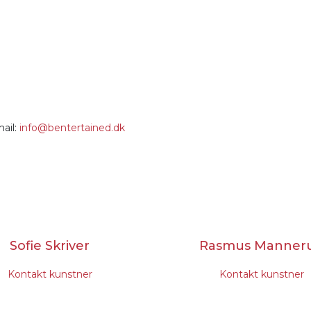
mail:
info@bentertained.dk
Søren Nybo
r
Kontakt kunstner