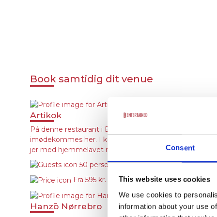
Book samtidig dit venue
Artikok
På denne restaurant i Brøndbyøster kan I forvente et a
imødekommes her. I kan vælge mellem en traditionel br
Consent
jer med hjemmelavet mad, tilberedt med friske, sæson
50 personer
This website uses cookies
Fra
595 kr.
We use cookies to personalis
Hanzō Nørrebro
information about your use of