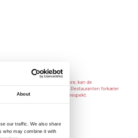
om jeres ønsker er små eller store, kan de
usivt, kan dette også arrangeres.Restauranten forkæler
About
 hver ingrediens behandles med respekt.
se our traffic. We also share
ers who may combine it with