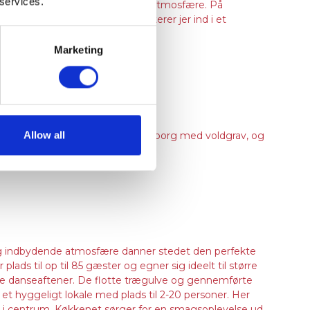
 services.
a Asien med Nørrebros pulserende atmosfære. På
kke natur. Hanzō Nørrebro inviterer jer ind i et
Marketing
Allow all
Senere blev stedet omdannet til en borg med voldgrav, og
ungeret som slotshotel.
 og indbydende atmosfære danner stedet den perfekte
lads til op til 85 gæster og egner sig ideelt til større
tlige danseaftener. De flotte trægulve og gennemførte
s et hyggeligt lokale med plads til 2-20 personer. Her
 i centrum. Køkkenet sørger for en smagsoplevelse ud