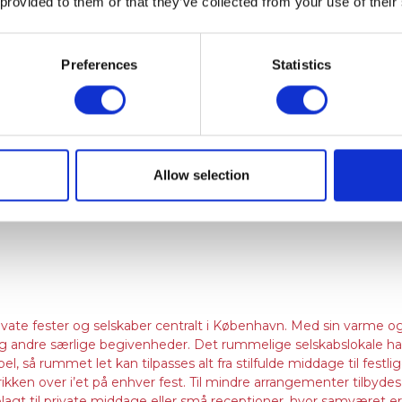
 provided to them or that they’ve collected from your use of their
r, finder I Hanzō – en restaurant, der kombinerer det bedste fr
 det røde neonskilt umuligt at overse, når det lyser op i den smu
er sammen med nordisk design.
Preferences
Statistics
Allow selection
 til vikingetiden, hvor det oprindeligt blev anlagt som en gård. 
912 blev sidebygningen tilføjet. Siden 1990 har Store Restrup f
vate fester og selskaber centralt i København. Med sin varme
r og andre særlige begivenheder. Det rummelige selskabslokale har p
l, så rummet let kan tilpasses alt fra stilfulde middage til fes
prikken over i’et på enhver fest. Til mindre arrangementer tilbyde
gt til private middage eller små receptioner, hvor samværet er