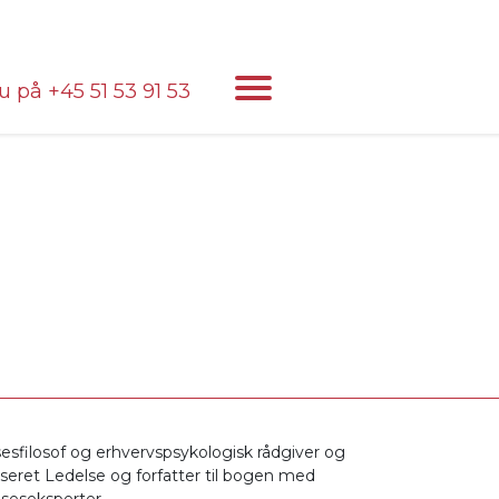
 på +45 51 53 91 53
lsesfilosof og erhvervspsykologisk rådgiver og
seret Ledelse og forfatter til bogen med
seseksperter.