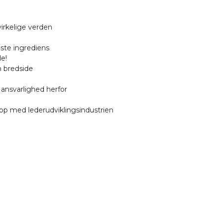
 virkelige verden
ste ingrediens
e!
n bredside
ansvarlighed herfor
 op med lederudviklingsindustrien