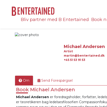
Bliv partner med B Entertained
Book nu
Michael Andersen
Artist
martin@bentertained.dk
+45 51 53 91 53
Om
Send Forespørgsel
Book Michael Andersen
Michael Andersen
er foredragsholder, forfatter, lede
er teoretikeren bag ledelsesfilosofien Compassionfoku
samme navn og er i dag en af Danmarks førende ledel