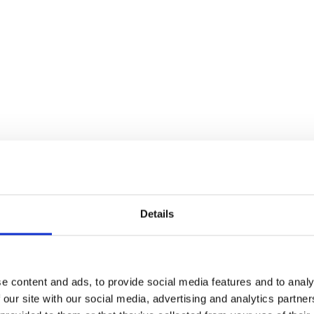
rrangement, der vil sætte uforglemmelige minder i gang. Uanset 
unch, frokost eller middag, men hvis I ønsker noget mere ekskl
Details
baserede råvarer. De går til værks med enkelhed og omhu, hvor
e content and ads, to provide social media features and to analy
 our site with our social media, advertising and analytics partn