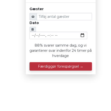
Gæster
Dato
88% svarer samme dag, og vi
garanterer svar indenfor 24 timer på
hverdage
Færdiggør forespørgsel →