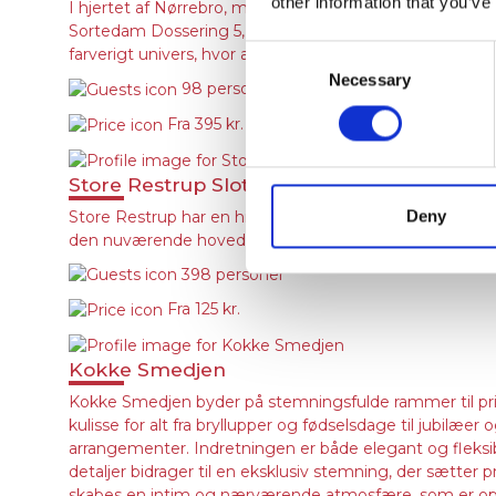
other information that you’ve
I hjertet af Nørrebro, med udsigt over de ikoniske Søe
Sortedam Dossering 5, lige ved Dronning Louises Bro, er
Consent
farverigt univers, hvor asiatisk mystik og magi smelt
Necessary
Selection
98 personer
Fra
395 kr.
Store Restrup Slotshotel
Deny
Store Restrup har en historie, der strækker sig tilbage
den nuværende hovedbygning blev opført i barokstil. I 1
398 personer
Fra
125 kr.
Kokke Smedjen
Kokke Smedjen byder på stemningsfulde rammer til pri
kulisse for alt fra bryllupper og fødselsdage til jubilæe
arrangementer. Indretningen er både elegant og fleksibe
detaljer bidrager til en eksklusiv stemning, der sætter 
skabes en intim og nærværende atmosfære, som er opla