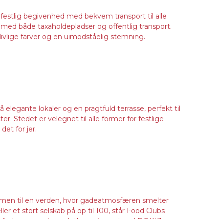
en festlig begivenhed med bekvem transport til alle
t med både taxaholdepladser og offentlig transport.
livlige farver og en uimodståelig stemning.
egante lokaler og en pragtfuld terrasse, perfekt til
r. Stedet er velegnet til alle former for festlige
et for jer.
kommen til en verden, hvor gadeatmosfæren smelter
 et stort selskab på op til 100, står Food Clubs