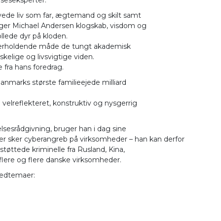
evede liv som far, ægtemand og skilt samt
bruger Michael Andersen klogskab, visdom og
llede dyr på kloden.
nderholdende måde de tungt akademisk
kelige og livsvigtige viden.
fra hans foredrag.
anmarks største familieejede milliard
velreflekteret, konstruktiv og nysgerrig
esrådgivning, bruger han i dag sine
r sker cyberangreb på virksomheder – han kan derfor
øttede kriminelle fra Rusland, Kina,
flere og flere danske virksomheder.
vedtemaer: