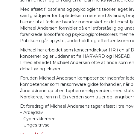
Med afsæt filosofiens og psykologiens teorier, eget l
særlig rådgiver for topledelser i mere end 35 lande, 
humor til at forklare hvorfor mennesket er det mest fjo
Michael Andersen formidler på en letforståelig og u
forankrede filosoffers og psykologiprofessorers mennes
Publikum går oplyste, underholdt og eftertænksomme 
Michael har arbejdet som koncerndirektør-HR i en af D
koncerner og er uddannet fra HARVARD og INSEAD.
I mediebilledet Michael Andersen ofte at finde som en 
debattør og ekspert.
Foruden Michael Andersen kompetencer indenfor ledels
kompetencer som ransomware gidselforhandler, når de
åbne dørene op til en tophemmelig verden, med statsst
Nordkorea, Iran m.f. En verden som truer og angriber 
Et foredrag af Michael Andersens tager afsæt i tre ho
– Arbejdsliv
– Cybersikkerhed
– Unges trivsel