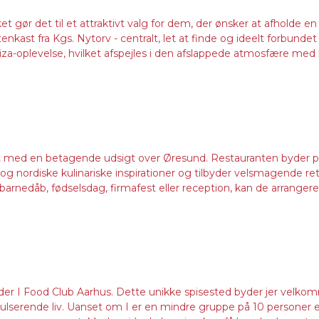
ket gør det til et attraktivt valg for dem, der ønsker at afholde 
kast fra Kgs. Nytorv - centralt, let at finde og ideelt forbunde
iza-oplevelse, hvilket afspejles i den afslappede atmosfære med 
 med en betagende udsigt over Øresund. Restauranten byder på el
g nordiske kulinariske inspirationer og tilbyder velsmagende rette
arnedåb, fødselsdag, firmafest eller reception, kan de arrangere d
 finder I Food Club Aarhus. Dette unikke spisested byder jer vel
erende liv. Uanset om I er en mindre gruppe på 10 personer eller