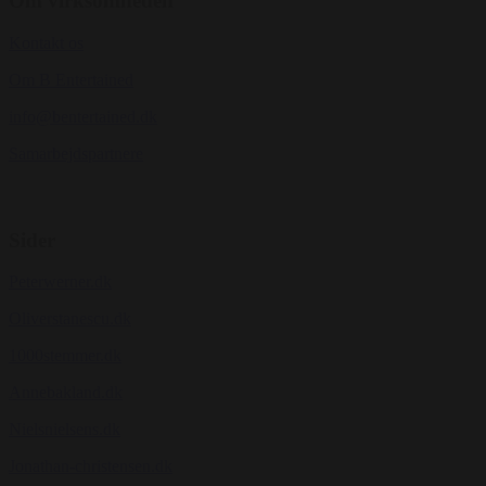
Om virksomheden
Kontakt os
Om B Entertained
info@bentertained.dk
Samarbejdspartnere
Sider
Peterwerner.dk
Oliverstanescu.dk
1000stemmer.dk
Annebakland.dk
Nielsnielsens.dk
Jonathan-christensen.dk