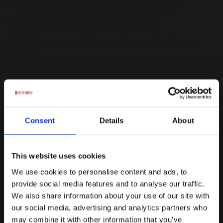
Kogte æg med mayo og rejer, røget laks, stegt bacon
Røræg - brunch pølser, Hotwings, frikadeller
Pandekage med sirup, Chokoladefontæne, Brunch kage -
Crossaint
Kaffe - te - juice - smoothie
Frugt - hvede & rugbrød
Fra
279 kr.
/ Pr. kuvert. inkl. moms
Consent
Details
About
Forespørg på pakke
Luksus smørrebrød
This website uses cookies
We use cookies to personalise content and ads, to
Luksus smørrebrød med massere af lækkert tilbehør
provide social media features and to analyse our traffic.
4 slags smørrebrød flot pyntet med lækkert tilbehør
We also share information about your use of our site with
our social media, advertising and analytics partners who
Roastbeef med remoulade, ristede løg, peberrod, surt og agurker
may combine it with other information that you’ve