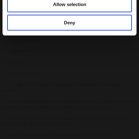
Allow selection
225 kr.
/ Pr. kuvert. inkl. moms
Forespørg på pakke
Deny
Julebuffet
Min. 30 gæster
Julebuffet
14 retter
Ekskl. drikkelse
2 slags sild, Karrysild mad æble, Marinerede sild med løg, Æg
med rejer
Poneret rødspættefilet med remoulade og citron, Røget laks med
peberrodscreme, Leverpostej med bacon og champignon
Sylte med rødbeder, syltede agurker, Suitede asier og sennep,
Gammeldags flæskesteg med rødkål
Kogte hvide kartofler, brunede kartofler, Brun sauce