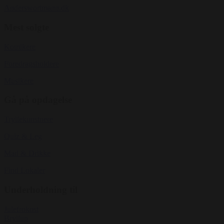
Anderswortmann.dk
Mest solgte
Komikere
Foredragsholdere
Musikere
Gå på opdagelse
Tryllekunstnere
Quiz & Leg
Mad & Drikke
Find Lokaler
Underholdning til
Julefrokost
Bryllup