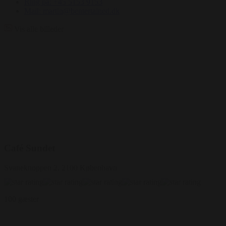
Ring på: +45 5153 9153
Mail: martin@bentertained.dk
Vis alle billeder
Café Sundet
Svaneknoppen 2, 2100 København
100 gæster