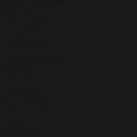
Mad & Drikke
Inklusiv mad & drikke
Veganske menuer
Vegetariske menuer
Kan imødekomme allergier
Udendørsarealer
Terrassemiljø
Udsigt til vand
Børn & Underholdning
Børnemenuer tilbydes
Højstole
Handicapforhold