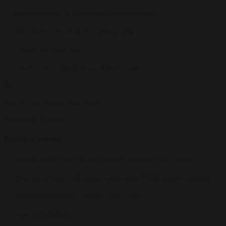
Kammuslinger på butterdej med peberfrugter
Bruschetta med friske tomater og pesto
2 slags oste med kiks
Oliven mix, Salat & frugt, Brød & smør
Fra
329 kr.
/ Pr. kuvert. inkl. moms
Forespørg på pakke
Brunch buffet
Brunch buffet med alt, hvad hjertet begærer, inkl. drikke
Mozzarella salat med tomat, Grøn salat, Müsli naturel yoghurt
Jordbærmarmelade, Oliven - smør - oste
Nutella chokolade