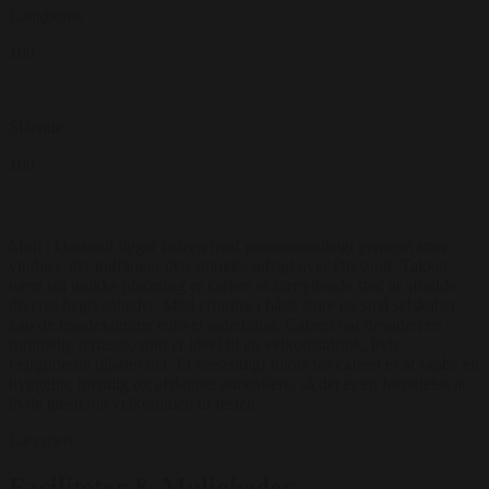
Langborde
100
Stående
100
Midt i Øresund ligger cafeen med panoramaudsigt gennem store
vinduer, der indfanger den smukke udsigt over Øresund. Takket
være sin unikke placering er cafeen et fortryllende sted at afholde
diverse begivenheder. Med erfaring i både store og små selskaber
kan de imødekomme enhver anledning. Cafeen har desuden en
rummelig terrasse, som er ideel til en velkomstdrink, hvis
vejrguderne tillader det. Et væsentligt fokus for cafeen er at skabe en
hyggelig, hjemlig og afslappet atmosfære, så det er en fornøjelse at
byde gæsterne velkommen til festen.
Læs mere
Faciliteter & Muligheder