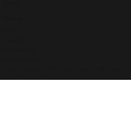
Firmafest
Fest
Sitemap
Sitemap
Privacy Policy
Handelsbetingelser
Bliv Partner / Login
© 2026 Copyright B ENTERTAINED - Made with
by Asmus
Lars Brigsted @ itseasy.dk