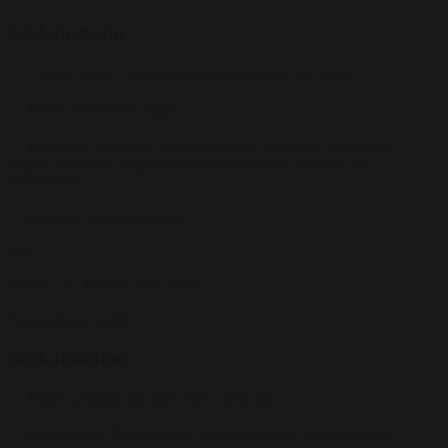
Selskabsmenu
3 retter menu - Nedenstående er eksempel på menu:
Forret: Sæsonens suppe
Hovedret: Ovnstegt lammekølle med sæsonens grøntsager,
dagens kartofler, langtidsbagte cherrytomater, hvidløg og
timiansauce
Dessert: Tartufo isdessert
Fra
349 kr.
/ Pr. kuvert. inkl. moms
Forespørg på pakke
Selskabsbuffet
Buffet af kolde og lune retter, samt sødt
Græsk salat, Blandet salat, Mozeralla salat, Spidskåls salat,