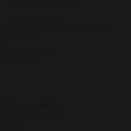
Ris á lá mande mod lun kirsebærsauce
Hvedebrød, rugbrød og smør
Masser af tilkøbsmuligheder - Kontakt Café Sundet for
informationer herom
Fra
349 kr.
/ Pr. kuvert. inkl. moms
Forespørg på pakke
Steder i nærheden
STUDIO1A Hotel Apartments
2 Kilometer