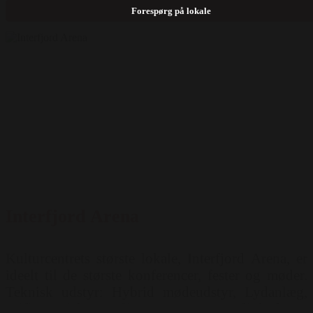
Skoleborde ( 80 pers ) Priser for brug af lokalet:
Forespørg på lokale
Mandag-Søndag - 4000 kr. pr. døgn
Interfjord Arena
Kulturcentrets største lokale, Interfjord Arena, er
ideelt til de største konferencer, fester og møder.
Teknisk udstyr: Hybrid mødeudstyr, Lydanlæg,
Wifi, Projektor, Flipover, Scene Mulighed for