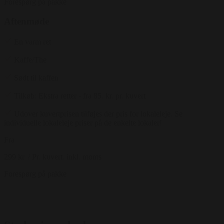
Forespørg på pakke
Aftenmøde
En varm ret
Kaffe/The
Sødt til kaffen
Tilkøb: Ekstra retter - fra 85. kr. pr. kuvert
Udover kuvertprisen tilføjes der pris for lokaleleje. Se
individuelle lokaleleje priser på de enkelte lokaler!
Fra
299 kr.
/ Pr. kuvert. inkl. moms
Forespørg på pakke