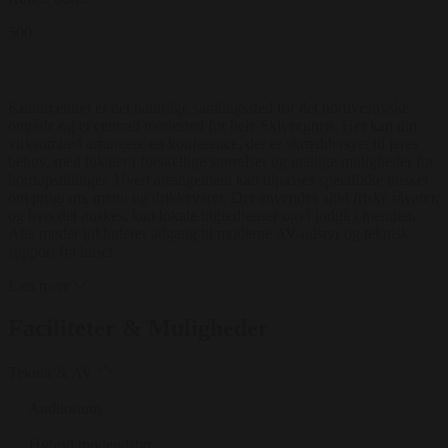
500
Kulturcentret er det naturlige samlingssted for det nordvestjyske
område og et centralt mødested for hele Skiveegnen. Her kan din
virksomhed arrangere en konference, der er skræddersyet til jeres
behov, med lokaler i forskellige størrelser og utallige muligheder for
bordopstillinger. Hvert arrangement kan tilpasses specifikke ønsker
om program, menu og drikkevarer. Der anvendes altid friske råvarer,
og hvis det ønskes, kan lokale ingredienser også indgå i menuen.
Alle møder inkluderer adgang til moderne AV-udstyr og teknisk
support fra huset.
Læs mere
Faciliteter & Muligheder
Teknik & AV
Auditorium
Hybrid mødeudstyr