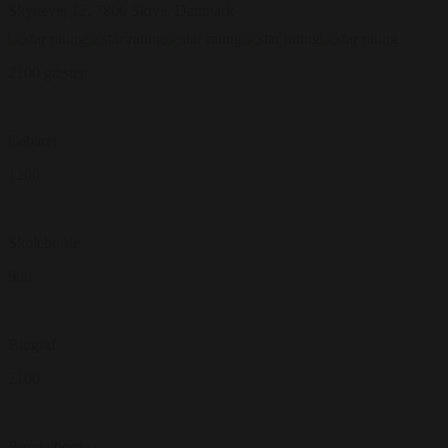
Skyttevej 12, 7800 Skive, Danmark
2100 gæster
Cabaret
1200
Skoleborde
900
Biograf
2100
Runde borde