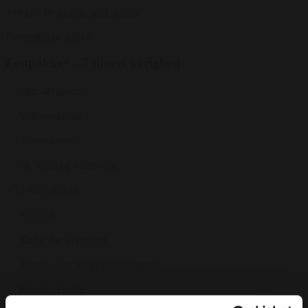
799 kr.
/ Pr. kuvert. inkl. moms
Forespørg på pakke
Festpakke+ - 7 timers varighed
Min. 40 gæster
Velkomstdrink
3 retters menu
Øl, vand og husets vin
3 slags drinks
Natmad
Kaffe/ the til dessert
Portvin eller baileys til desserten
Isvand i kander