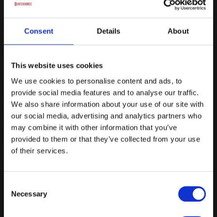
Tilkøb: Blomsterdekoration, pr. bord - fra 240 kr. inkl. moms
Tilkøb: Drink fustage - 100 drinks pr. brudt fustage - fra 3000 kr.
inkl. moms
Consent
Details
About
Fra
995 kr.
/ Pr. kuvert. inkl. moms
This website uses cookies
Forespørg på pakke
We use cookies to personalise content and ads, to
provide social media features and to analyse our traffic.
Julefrokost - 6 timers varighed
We also share information about your use of our site with
our social media, advertising and analytics partners who
Start kl. 19:00
may combine it with other information that you’ve
Lækker stor julebuffet
provided to them or that they’ve collected from your use
of their services.
Fri øl, vand & vin
Livemusik & dans
Consent
Fra
Necessary
Selection
790 kr.
/ Pr. kuvert. inkl. moms