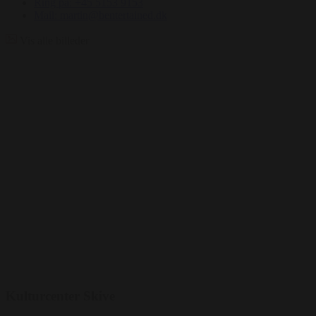
Ring på: +45 5153 9153
Mail: martin@bentertained.dk
Vis alle billeder
Kulturcenter Skive