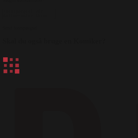
Valgfri kommentarer
*
Send forespørgsel
Skal du også bruge en Komiker?