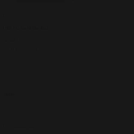
Mest solgte
Om virksomheden
Kontakt os
Om B Entertained
info@bentertained.dk
Samarbejdspartnere
Sider
Peterwerner.dk
Oliverstanescu.dk
1000stemmer.dk