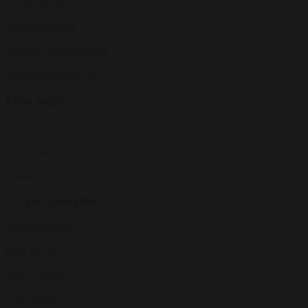
Annebakland.dk
Nielsnielsens.dk
Jonathan-christensen.dk
Anderswortmann.dk
Mest solgte
Komikere
Foredragsholdere
Musikere
Gå på opdagelse
Tryllekunstnere
Quiz & Leg
Mad & Drikke
Find Lokaler