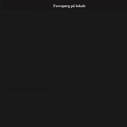
opstilling: Runde borde ( 500 pers ) Skoleborde (
Forespørg på lokale
900 pers ) Ø-opstilling ( 1200 pers ) Biograf (
2100 pers ) Priser for brug af lokalet: Mandag-
Søndag - 25.000 kr. pr. døgn
Sundsøre Salen
Sundsøre Salen har et fantastisk lysindfald, er
centralt placeret i centret og har direkte adgang til
gårdhaven. Lokalet kan med fordel kombineres
med Spøttrup Salen. Teknisk udstyr: Hybrid