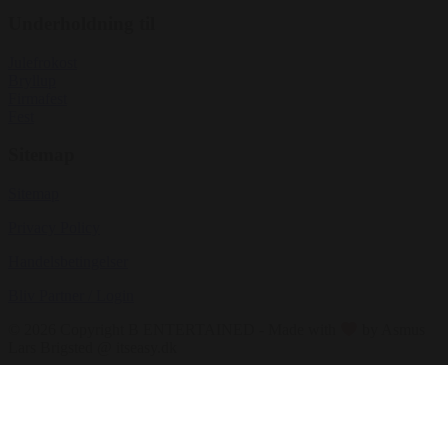
Underholdning til
Julefrokost
Bryllup
Firmafest
Fest
Sitemap
Sitemap
Privacy Policy
Handelsbetingelser
Bliv Partner / Login
© 2026 Copyright B ENTERTAINED - Made with
by Asmus
Lars Brigsted @ itseasy.dk