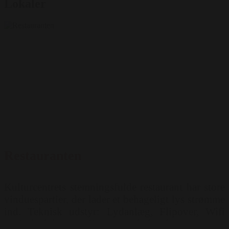
Lokaler
Restauranten
Kulturcentrets stemningsfulde restaurant har store
vinduespartier, der lader et behageligt lys strømme
ind. Teknisk udstyr: Lydanlæg, Flipover, Wifi
Mulighed for opstilling: Runde borde ( 50 pers )