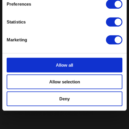
Forespørg på pakke
Preferences
Statistics
Prispakker: Møder & Konferencer
Marketing
Vis alle
Minimer
Kort møde
Allow all
Kaffe/the ad libitum
Frisk frugt & nødder
Allow selection
Tilkøb: Dagens kage - fra 45 kr. pr. kuvert. inkl. moms
Tilkøb: Croissant - fra 20 kr. pr. kuvert. inkl. moms
Deny
Udover kuvertprisen tilføjes der pris for lokaleleje. Se
individuelle lokaleleje priser på de enkelte lokaler!
Fra