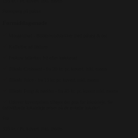
155 kr.
/ Pr. kuvert. inkl. moms
Forespørg på pakke
Formiddagsmøde
Morgenmad - Boller/rundstykker med pålæg & ost
Kaffe/the ad libitum
Frokost tallerken frit efter køkkenet
Tilkøb: Croissant - fra 20 kr. pr. kuvert. inkl. moms
Tilkøb: Juice - fra 15 kr. pr. kuvert. inkl. moms
Tilkøb: Frugt & nødder - fra 45 kr. pr. kuvert inkl. moms
Udover kuvertprisen tilføjes der pris for lokaleleje. Se
individuelle lokaleleje priser på de enkelte lokaler!
Fra
335 kr.
/ Pr. kuvert. inkl. moms